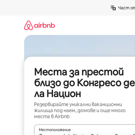
Пропускане
Част от
към
съдържанието
Места за престой
близо до Конгресо де
ла Национ
Резервирайте уникални ваканционни
жилища под наем, домове и още много
места в Airbnb
Местоположение