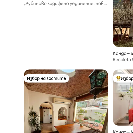
„Рубиново кадифено уединение: нова
кухня и спа баня“
Кондо – 
Recoleta 
Избор на гостите
Избор
Избор на гостите
Най-поп
Кондо – 