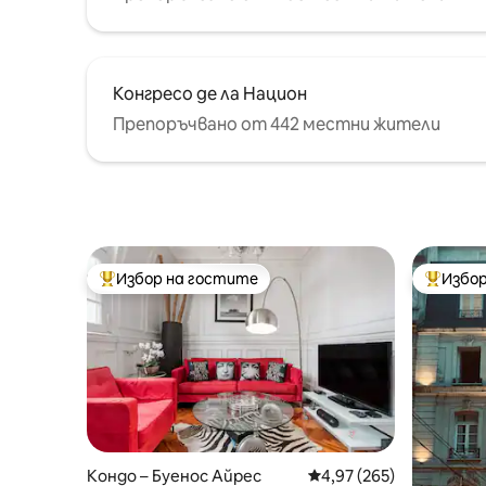
Конгресо де ла Национ
Препоръчвано от 442 местни жители
Избор на гостите
Избор
Най-популярен избор на гостите
Най-поп
Кондо – Буенос Айрес
Средна оценка: 4,97 о
4,97 (265)