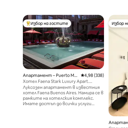
Избор на гостите
Избор 
Най-популярен избор на гостите
Избор 
Апартамент – Puerto Ma
Средна оценка: 4,98 о
4,98 (338)
dero
Хотел Faena Stark Luxury Apart.
Пуерто Мадеро
Луксозен апартамент в известния
хотел Faena Buenos Aires. Намира се в
рамките на хотелския комплекс.
Имате достъп до всички услуги
(плувен басейн, фитнес зала, спа,
ресторанти и др.) Проектиран от
Филип Старк, обзаведен и
Апартам
декориран. Разполага с 50 квадратни
рес