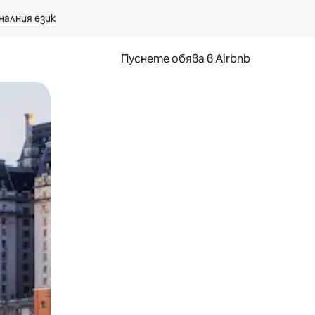
налния език
Пуснете обява в Airbnb