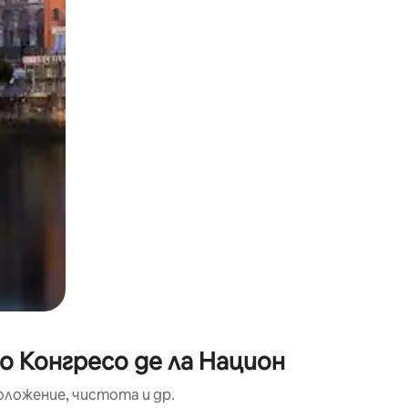
окосване или плъзгане.
о Конгресо де ла Национ
оложение, чистота и др.