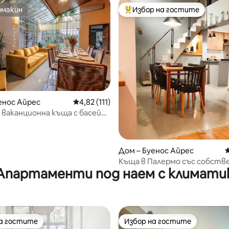
омакин
Избор на гостите
омакин
Най-популярен избор на гос
т 5, 109 отзива
енос Айрес
Средна оценка: 4,82 от 5, 111 отзива
4,82 (111)
 ваканционна къща с басейн
 за барбекю
Дом – Буенос Айрес
С
Къща в Палермо със собств
Апартаменти под наем с климати
тераса
на гостите
Избор на гостите
на гостите
Избор на гостите