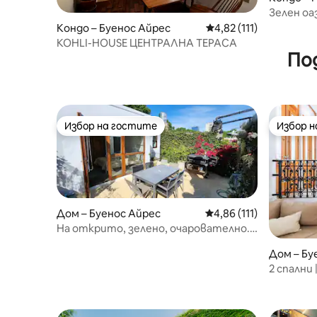
Зелен оа
историч
Кондо – Буенос Айрес
Средна оценка: 4,82 о
4,82 (111)
KOHLI-HOUSE ЦЕНТРАЛНА ТЕРАСА
По
Избор на гостите
Избор 
Избор на гостите
Избор 
Дом – Буенос Айрес
Средна оценка: 4,86 о
4,86 (111)
На открито, зелено, очарователно.
120м2
Дом – Бу
2 спални
сърцето