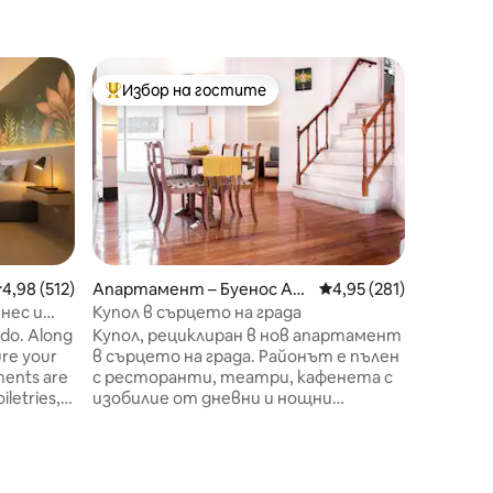
Апартам
Избор на гостите
Избо
тите
Най-популярен избор на гостите
Най-по
рес
Модерно
от парк
Насладе
в този 
със сам
гробище
Буенос 
уникалн
и удобно
с висок
редна оценка: 4,98 от 5, 512 отзива
4,98 (512)
Апартамент – Буенос Ай
Средна оценка: 4,95 
4,95 (281)
Почиств
рес
нес и
Купол в сърцето на града
профес
с Айрес,
do. Along
Купол, рециклиран в нов апартамент
с местн
ure your
в сърцето на града. Районът е пълен
Включва
с ресторанти, театри, кафенета с
безопас
iletries,
изобилие от дневни и нощни
Денонощ
заведения. Само на две пресечки от
КОМПЛЕК
near the
емблематичния театър „Колон“ и на
една пресечка от 9 - то авеню „Жулио
“, този оживен апартамент е