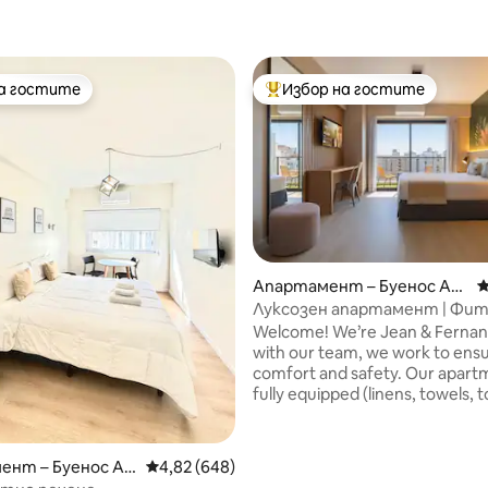
на гостите
Избор на гостите
на гостите
Най-популярен избор на гос
Апартамент – Буенос Ай
С
т 5, 338 отзива
рес
Луксозен апартамент | Фит
коворкинг | Център на Буено
Welcome! We’re Jean & Fernan
Обелиско
with our team, we work to ens
comfort and safety. Our apartments are
fully equipped (linens, towels, to
etc). We have prime locations in Palermo,
Recoleta, Puerto Madero, and 
Obelisk. Check-in starts at 1 PM and
ент – Буенос Ай
Средна оценка: 4,82 от 5, 648 отзива
4,82 (648)
Check-out is until 11 AM. To help with