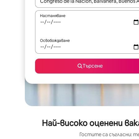
Когато резултатите се покажат, използвайт
Настаняване
Освобождаване
Търсене
Най-високо оценени вак
Гостите са съгласни: т