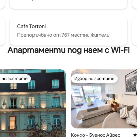
Cafe Tortoni
Препоръчвано от 767 местни жители
Апартаменти под наем с Wi-Fi
 на гостите
Избор на гостите
улярен избор на гостите
Избор на гостите
т 5, 265 отзива
Кондо – Буенос Айрес
С