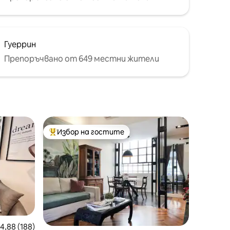
Гуеррин
Препоръчвано от 649 местни жители
Избор на гостите
Най-популярен избор на гостите
редна оценка: 4,88 от 5, 188 отзива
4,88 (188)