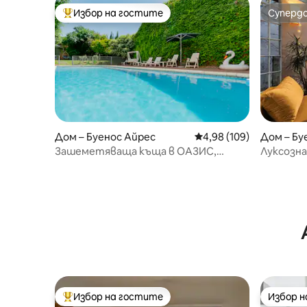
Избор на гостите
Суперд
Най-популярен избор на гостите
Суперд
Дом – Буенос Айрес
Средна оценка: 4,98 о
4,98 (109)
Дом – Бу
Зашеметяваща къща в ОАЗИС,
Луксозна
градина, басейн, НАЙ-ДОБРИЯТ
и тераса
РАЙОН 600 кв. м
Избор на гостите
Избор 
Най-популярен избор на гостите
Избор 