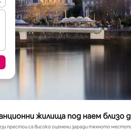
е клавишите със стрелки нагоре и надолу или навигирайте с д
анционни жилища под наем близо д
ези престои са високо оценени заради тяхното местоп