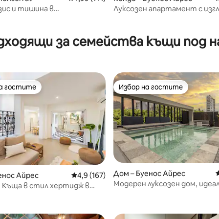
зис и тишина в
Луксозен апартамент с изгл
еския център
спални
т 5, 111 отзива
дходящи за семейства къщи под н
на гостите
Избор на гостите
на гостите
Избор на гостите
т 5, 111 отзива
Дом – Буенос Айрес
енос Айрес
Средна оценка: 4,9 от 5, 167 отзива
4,9 (167)
Модерен луксозен дом, идеал
 | Къща в стил хертидж в
двойки и семейства
 на Палермо Сохо