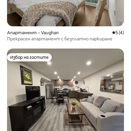
Апартамент – Vaughan
Средна о
5 (4)
Прекрасен апартамент с безплатно паркиране
Избор на гостите
Избор на гостите