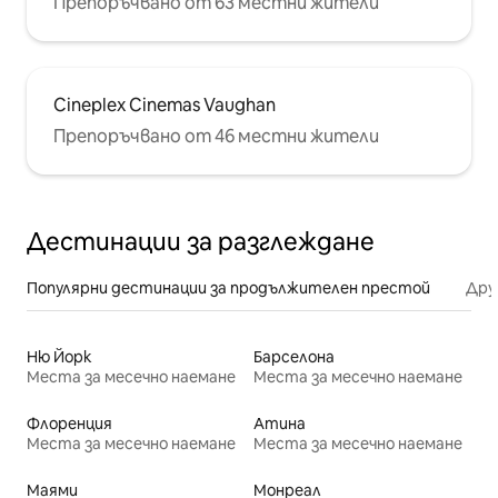
Препоръчвано от 63 местни жители
Cineplex Cinemas Vaughan
Препоръчвано от 46 местни жители
Дестинации за разглеждане
Популярни дестинации за продължителен престой
Дру
Ню Йорк
Барселона
Места за месечно наемане
Места за месечно наемане
Флоренция
Атина
Места за месечно наемане
Места за месечно наемане
Маями
Монреал