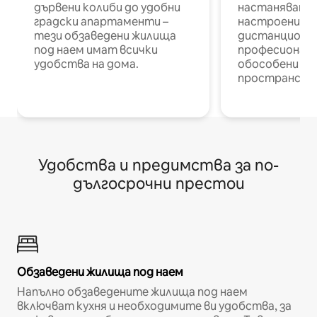
дървени колиби до удобни
настаняване 
градски апартаменти –
настроени и
тези обзаведени жилища
дистанционн
под наем имат всички
професионалис
удобства на дома.
обособени р
пространств
Удобства и предимства за по-
дългосрочни престои
Обзаведени жилища под наем
Напълно обзаведените жилища под наем
включват кухня и необходимите ви удобства, за