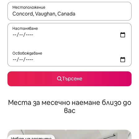
Местоположение
Когато резултатите се покажат, използвайте клавишите 
Настаняване
Освобождаване
Търсене
Места за месечно наемане близо до
вас