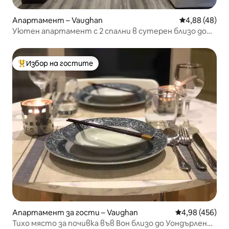
Апартамент – Vaughan
Средна оценк
4,88 (48)
Уютен апартамент с 2 спални в сутерен близо до
Wonderland&Vaugh.mills
Избор на гостите
Най-популярен избор на гостите
Апартамент за гости – Vaughan
Средна оценка
4,98 (456)
Тихо място за почивка във Вон близо до Уондърленд