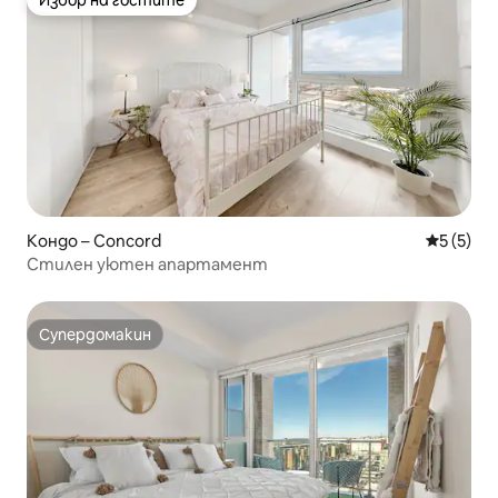
Избор на гостите
Избор на гостите
Кондо – Concord
Средна о
5 (5)
Стилен уютен апартамент
Супердомакин
Супердомакин