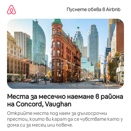
Пропускане
към
Пуснете обява в Airbnb
съдържанието
Места за месечно наемане в района
на Concord, Vaughan
Открийте места под наем за дългосрочни
престои, които ви карат да се чувствате като у
дома си за месец или повече.