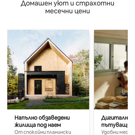
Домашен уют и страхотни
и магистрала 400
месечни цени
Напълно обзаведени
Дигитални н
жилища под наем
пътуващи п
От спокойни планински
Удобни места