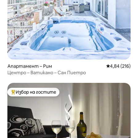
Апартамент – Рим
Средна оценка
4,84 (216)
Центро – Ватикано – Сан Пиетро
Избор на гостите
Най-популярен избор на гостите