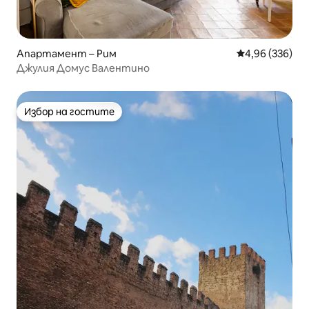
Апартамент – Рим
Средна оценка
4,96 (336)
Джулия Домус Валентино
Избор на гостите
Избор на гостите