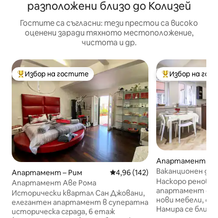
разположени близо до Колизей
Гостите са съгласни: тези престои са високо
оценени заради тяхното местоположение,
чистота и др.
Избор на гостите
Избор на гос
Най-популярен избор на гостите
Най-популярен 
Апартамент – 
Ваканционен дом
Апартамент – Рим
Средна оценка: 4,96 от 5, 142
4,96 (142)
Наскоро реновир
Апартамент Аве Рома
апартамент с е
Исторически квартал Сан Джовани,
нови мебели, съ
елегантен апартамент в суператна
Намира се близо
историческа сграда, 6 етаж