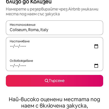
близо до Колизей
Намерете и резервирайте чрез Airbnb уникални
места под наем със закуска
Местоположение
Когато резултатите се покажат, използвайте клавишите 
Настаняване
Освобождаване
Търсене
Най-високо оценени местата под
наем с включена закуска,