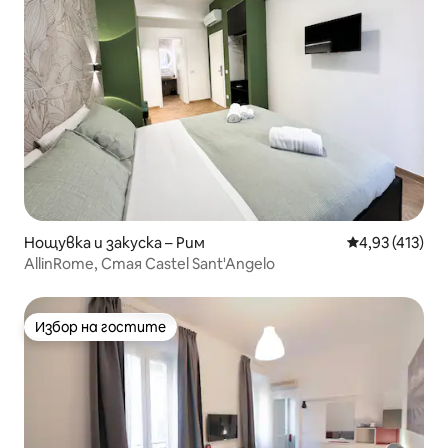
Нощувка и закуска – Рим
Средна оценка
4,93 (413)
AllinRome, Стая Castel Sant'Angelo
Избор на гостите
Избор на гостите