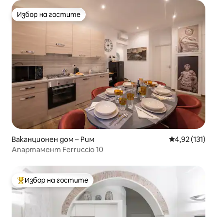
Избор на гостите
Избор на гостите
Ваканционен дом – Рим
Средна оценка
4,92 (131)
Апартамент Ferruccio 10
Избор на гостите
Най-популярен избор на гостите