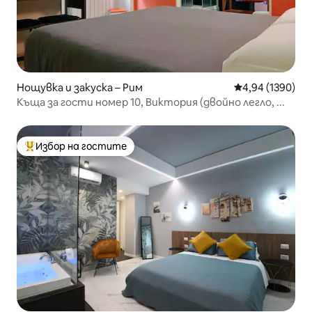
Нощувка и закуска – Рим
Средна оценка:
4,94 (1390)
Къща за гости номер 10, Виктория (двойно легло, ...
Избор на гостите
Най-популярен избор на гостите