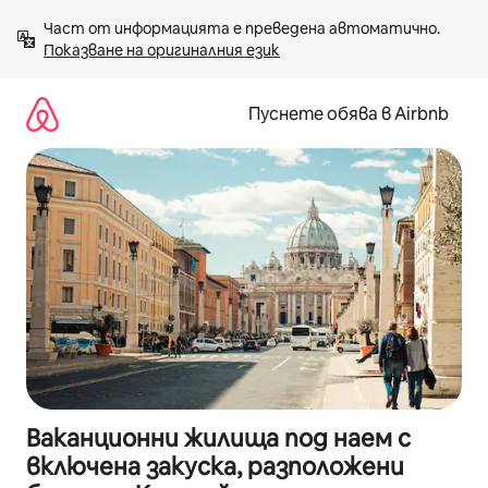
Пропускане
Част от информацията е преведена автоматично. 
към
Показване на оригиналния език
съдържанието
Пуснете обява в Airbnb
Ваканционни жилища под наем с
включена закуска, разположени