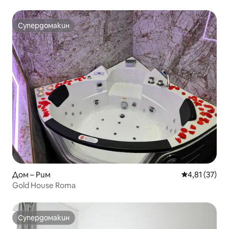
Супердомакин
Супердомакин
Дом – Рим
Средна оценк
4,81 (37)
Gold House Roma
Супердомакин
Супердомакин