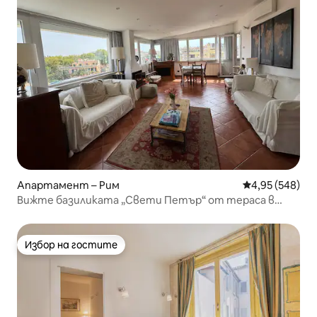
Апартамент – Рим
Средна оценка
4,95 (548)
Вижте базиликата „Свети Петър“ от тераса в
центъра на Рим
Избор на гостите
Избор на гостите