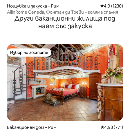
Нощувка и закуска – Рим
Средна оценка
4,9 (1230)
AllinRome Ceneda, Фонтан ди Треви – голяма спалня
Други ваканционни жилища под
наем със закуска
Избор на гостите
Избор на гостите
Ваканционен дом – Рим
Средна оценка
4,93 (771)