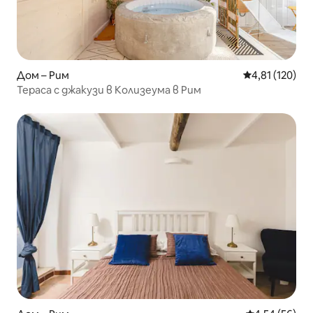
Дом – Рим
Средна оценка
4,81 (120)
Тераса с джакузи в Колизеума в Рим