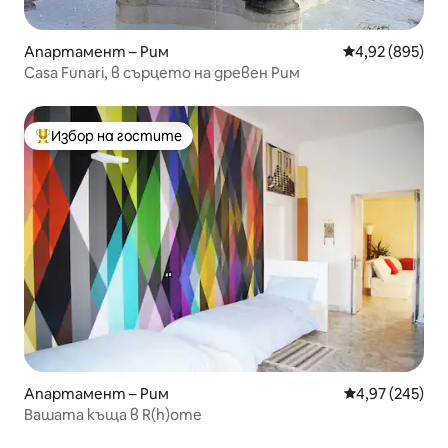
Апартамент – Рим
Средна оценка
4,92 (895)
Casa Funari, в сърцето на древен Рим
Избор на гостите
Най-популярен избор на гостите
Апартамент – Рим
Средна оценка
4,97 (245)
Вашата къща в R(h)ome