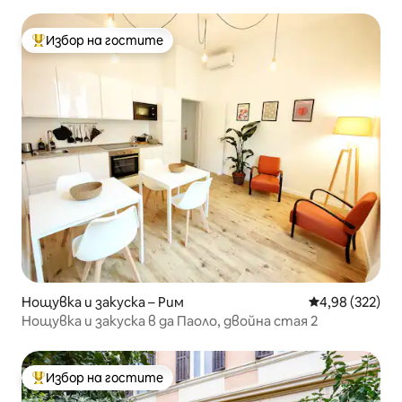
Избор на гостите
Най-популярен избор на гостите
Нощувка и закуска – Рим
Средна оценка
4,98 (322)
Нощувка и закуска в да Паоло, двойна стая 2
Избор на гостите
Най-популярен избор на гостите