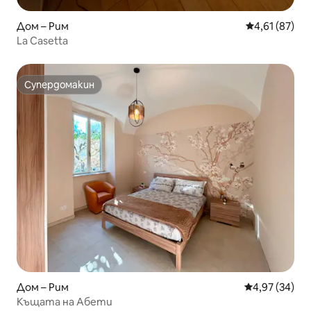
Дом – Рим
Средна оценк
4,61 (87)
La Casetta
Супердомакин
Супердомакин
Дом – Рим
Средна оценк
4,97 (34)
Къщата на Абети