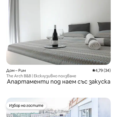
Дом – Рим
Средна оценк
4,79 (34)
The Arch B&B | Ексклузивно ползване
Апартаменти под наем със закуска
Избор на гостите
Избор на гостите