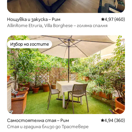
Нощувка и закуска – Рим
Средна оценка
4,97 (460)
AllinRome Etruria, Villa Borghese – голяма спалня
Избор на гостите
Избор на гостите
Самостоятелна стая – Рим
Средна оценка
4,94 (360)
Стая и градина близо до Трастевере