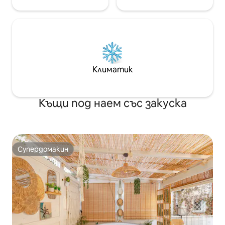
Климатик
Къщи под наем със закуска
Супердомакин
Супердомакин