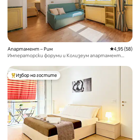
Апартамент – Рим
Средна оценк
4,95 (58)
Императорски форуми и Колизеум апартамент
elegance Рим
Избор на гостите
Най-популярен избор на гостите