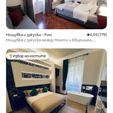
Нощувка и закуска – Рим
Средна оценка
4,93 (779)
Нощувка и закуска между Монти и Квиринале,
луксозно.
Избор на гостите
Най-популярен избор на гостите