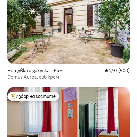
Нощувка и закуска – Рим
Средна оценка
4,97 (900)
Domus Aurea, сив крем
Избор на гостите
Най-популярен избор на гостите