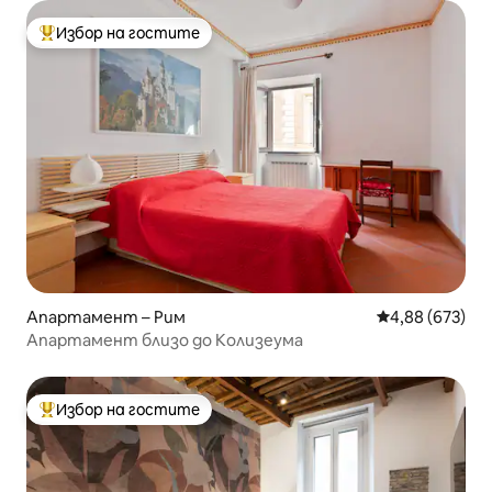
Избор на гостите
Най-популярен избор на гостите
Апартамент – Рим
Средна оценка
4,88 (673)
Апартамент близо до Колизеума
Избор на гостите
Най-популярен избор на гостите