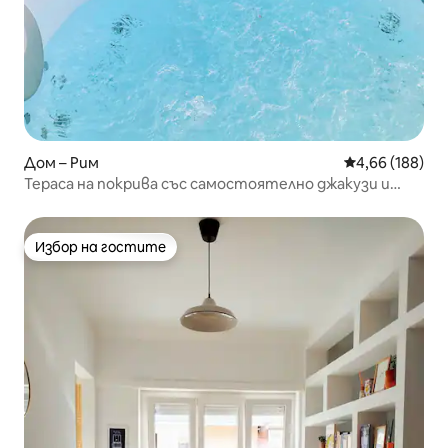
Дом – Рим
Средна оценка
4,66 (188)
Тераса на покрива със самостоятелно джакузи и
изглед към Колизеума
Избор на гостите
Избор на гостите