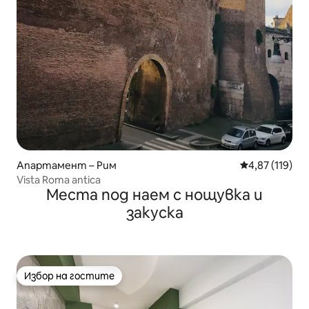
Апартамент – Рим
Средна оценка
4,87 (119)
Vista Roma antica
Места под наем с нощувка и
закуска
Избор на гостите
Избор на гостите