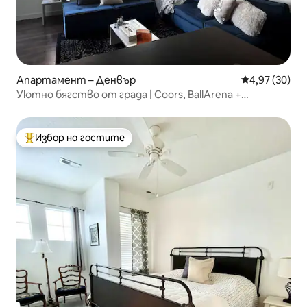
Апартамент – Денвър
Средна оценк
4,97 (30)
Уютно бягство от града | Coors, BallArena +
хидромасажна вана + работа от вкъщи
Избор на гостите
Най-популярен избор на гостите