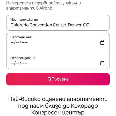
Намерете и резервирайте уникални
апартаменти в Airbnb
Местоположение
Когато резултатите се покажат, използвайте клавишите 
Настаняване
Освобождаване
Търсене
Най-високо оценени апартаменти
под наем близо до Колорадо
Конгресен център