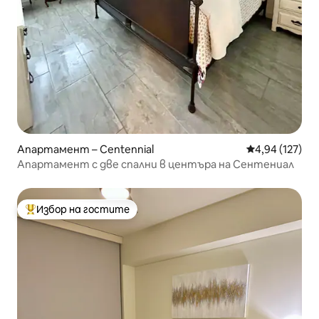
Апартамент – Centennial
Средна оценка
4,94 (127)
Апартамент с две спални в центъра на Сентениал
Избор на гостите
Най-популярен избор на гостите