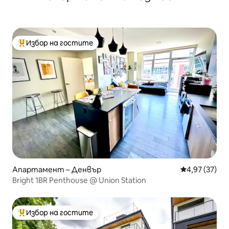
Избор на гостите
Най-популярен избор на гостите
Апартамент – Денвър
Средна оценк
4,97 (37)
Bright 1BR Penthouse @ Union Station
Избор на гостите
Най-популярен избор на гостите