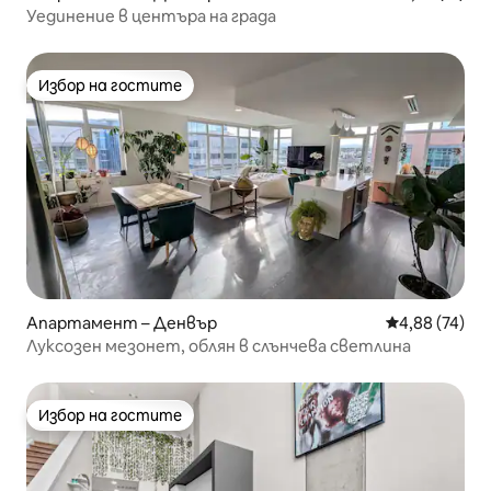
Уединение в центъра на града
Избор на гостите
Избор на гостите
Апартамент – Денвър
Средна оценк
4,88 (74)
Луксозен мезонет, облян в слънчева светлина
Избор на гостите
Избор на гостите