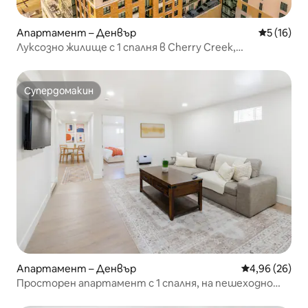
Апартамент – Денвър
Средна оц
5 (16)
Луксозно жилище с 1 спалня в Cherry Creek,
безплатен пакет, ново суперголямо двойно легло
Супердомакин
Супердомакин
Апартамент – Денвър
Средна оценк
4,96 (26)
Просторен апартамент с 1 спалня, на пешеходно
разстояние от Highlands Sq и Sloans Lake