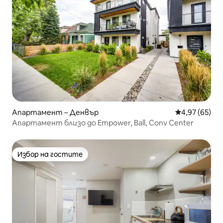
Апартамент – Денвър
Средна оценк
4,97 (65)
Апартамент близо до Empower, Ball, Conv Center
Избор на гостите
Избор на гостите