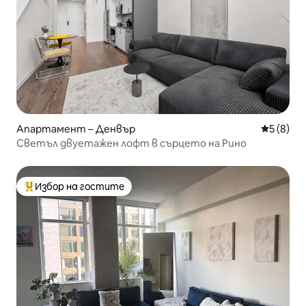
Апартамент – Денвър
Средна о
5 (8)
Светъл двуетажен лофт в сърцето на Рино
Избор на гостите
Най-популярен избор на гостите