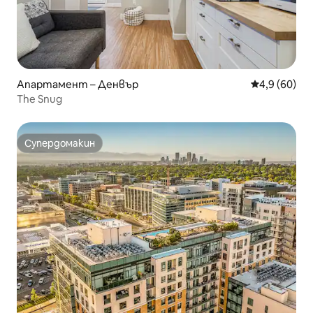
Апартамент – Денвър
Средна оцен
4,9 (60)
The Snug
Супердомакин
Супердомакин