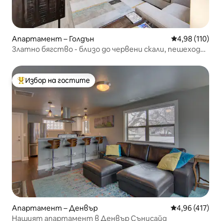
Апартамент – Голдън
Средна оценка
4,98 (110)
Златно бягство - близо до червени скали, пешеходен
туризъм и пивоварни
Избор на гостите
Най-популярен избор на гостите
Апартамент – Денвър
Средна оценка
4,96 (417)
Нашият апартамент в Денвър Сънисайд