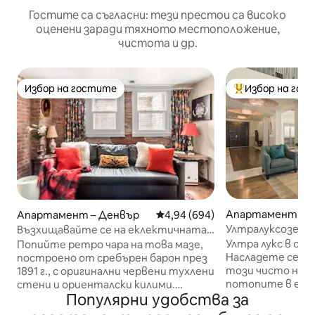
Гостите са съгласни: тези престои са високо
оценени заради тяхното местоположение,
чистота и др.
Избор на гостите
Избор на гос
Избор на гостите
Най-популярен 
Апартамент – 
Апартамент – Денвър
Средна оценка: 4,94 от 5, 694
4,94 (694)
Ултралуксозен л
Възхищавайте се на еклектичната
Тераса на покрива
естетика в историческо градско
Ултра лукс в сър
Попийте ретро чара на това мазе,
светилище
Насладете се на 
построено от сребърен барон през
този чисто нов 
1891 г., с оригинални червени тухлени
потопите в един
стени и ориенталски килими.
Популярни удобства за
квартал на Денвър → 1 ек
Старата Англия се среща с Дивия
голямо двойно ле
запад, докато сувенирите от