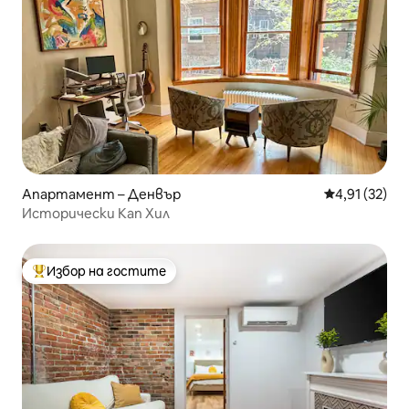
Апартамент – Денвър
Средна оценк
4,91 (32)
Исторически Кап Хил
Избор на гостите
Най-популярен избор на гостите