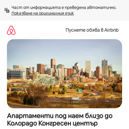
Пропускане
Част от информацията е преведена автоматично. 
към
Показване на оригиналния език
съдържанието
Пуснете обява в Airbnb
Апартаменти под наем близо до
Колорадо Конгресен център