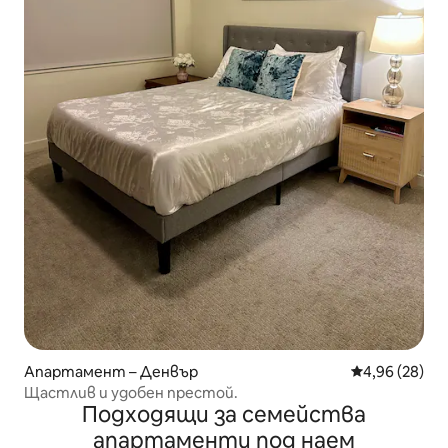
Апартамент – Денвър
Средна оценк
4,96 (28)
Щастлив и удобен престой.
Подходящи за семейства
апартаменти под наем