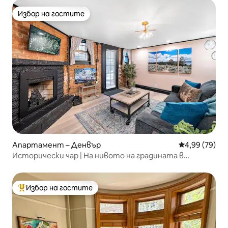
Избор на гостите
Избор на гостите
Апартамент – Денвър
Средна оценк
4,99 (79)
Исторически чар | На нивото на градината в
първокласно местоположение
Избор на гостите
Най-популярен избор на гостите