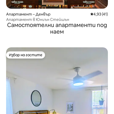
Апартамент – Денвър
Средна оценк
4,93 (41)
Апартамент в Юниън Стейшън
Самостоятелни апартаменти под
наем
Избор на гостите
Избор на гостите