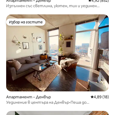
Апартамент – Денвър
Средна оценка
4,92 (852)
Изпълнен със светлина, уютен, тих и уединен
апартамент
Избор на гостите
Избор на гостите
Апартамент – Денвър
Средна оценк
4,89 (18)
Уединение в центъра на Денвър•Пеша до
конгресния център