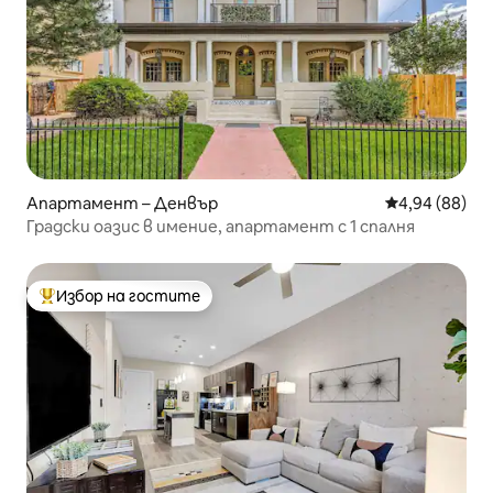
Апартамент – Денвър
Средна оценк
4,94 (88)
Градски оазис в имение, апартамент с 1 спалня
Избор на гостите
Най-популярен избор на гостите