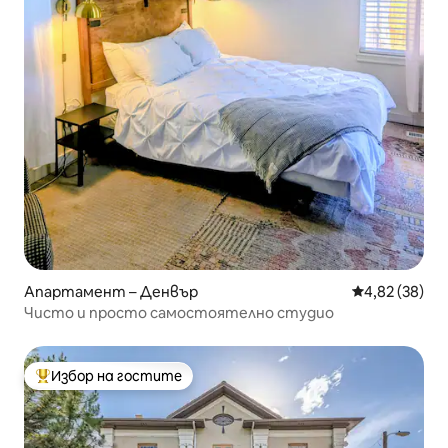
Апартамент – Денвър
Средна оценк
4,82 (38)
Чисто и просто самостоятелно студио
Избор на гостите
Най-популярен избор на гостите