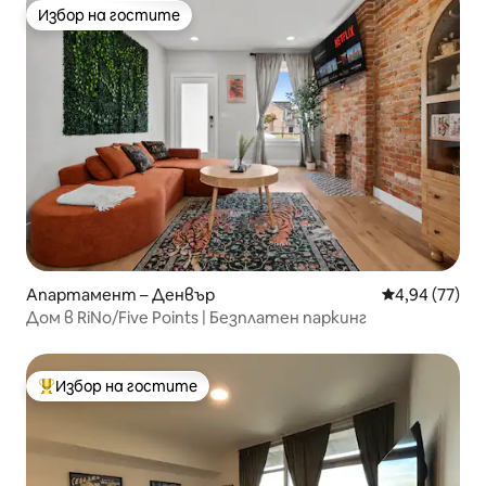
Избор на гостите
Избор на гостите
Апартамент – Денвър
Средна оценк
4,94 (77)
Дом в RiNo/Five Points | Безплатен паркинг
Избор на гостите
Най-популярен избор на гостите