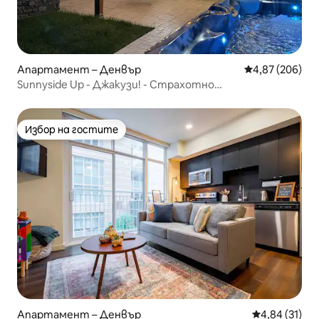
Апартамент – Денвър
Средна оценка
4,87 (206)
Sunnyside Up - Джакузи! - Страхотно
местоположение! - Ниска цена
Избор на гостите
Избор на гостите
Апартамент – Денвър
Средна оценк
4,84 (31)