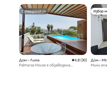
Супердомакин
Избор 
Супердомакин
Избор 
Дом – Лима
Средна оценка: 4,8 
4,8 (30)
Дом – Mir
Palmeras House е обзаведена
Мини апа
жилищна къща, която е идеалното
Мирафлор
място за смях, мечти и
Верде
удоволствие!!!