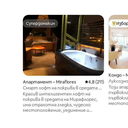
Супердомакин
Избор
Супердомакин
Най-поп
Кондо – M
Луксозно
Апартамент – Miraflores
Средна оценка: 4,8 о
4,8 (211)
централ
Този апа
Смарт лофт на покрива в средата на
ще ви вп
първокла
огледало
Красив интелигентен лофт на
първокл
покрива в средата на Мирафлорес,
местопол
има страхотна гледка, чудесно
сигурно
местоположение, уединение и
WI - FI 250 M
сигурност. Неограничен брой топла
същата с
вода на хидромасажната вана
Melia (жилищ
(отоплителен наскоро,