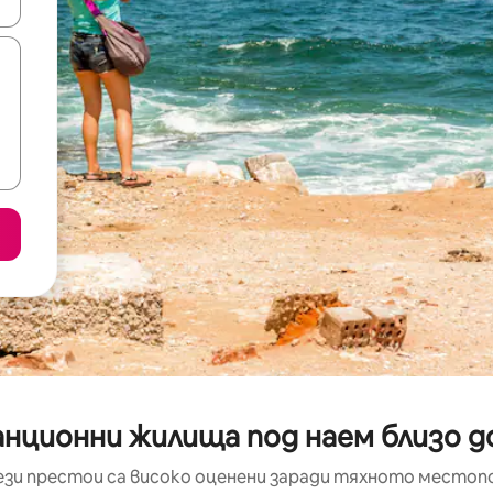
е клавишите със стрелки нагоре и надолу или навигирайте с д
анционни жилища под наем близо д
ези престои са високо оценени заради тяхното местоп