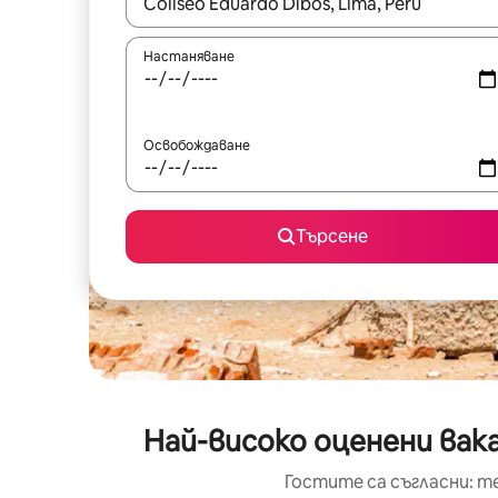
Когато резултатите се покажат, използвайт
Настаняване
Освобождаване
Търсене
Най-високо оценени вак
Гостите са съгласни: т