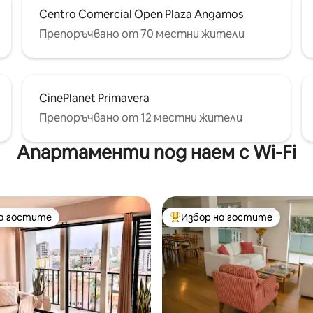
Centro Comercial Open Plaza Angamos
Препоръчвано от 70 местни жители
CinePlanet Primavera
Препоръчвано от 12 местни жители
Апартаменти под наем с Wi-Fi
на гостите
Избор на гостите
на гостите
Най-популярен избор на гос