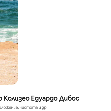
окосване или плъзгане.
о Колизео Едуардо Дибос
оложение, чистота и др.