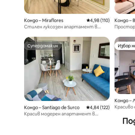
Кондо – Miraflores
Средна оценка: 4,98 о
4,98 (110)
Кондо – 
Стилен луксозен апартамент в
Простор
Мирафлорес *центричен*
на Баран
Супердомакин
Избор 
Супердомакин
Избор 
Кондо – 
Красиво 
Кондо – Santiago de Surco
Средна оценка: 4,84 о
4,84 (122)
Мирафло
Красив модерен апартамент в
По
етажна собственост