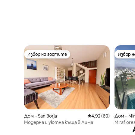
Избор на гостите
Избор 
Избор на гостите
Избор 
Дом – San Borja
Средна оценка: 4,92 
4,92 (60)
Дом – Mir
Модерна и уютна къща в Лима
Miraflores
Co-Work