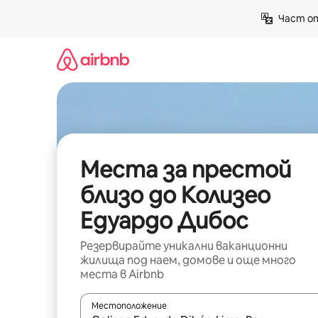
Пропускане
Част от
към
съдържанието
Места за престой
близо до Колизео
Едуардо Дибос
Резервирайте уникални ваканционни
жилища под наем, домове и още много
места в Airbnb
Местоположение