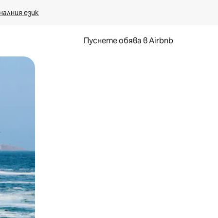
налния език
Пуснете обява в Airbnb