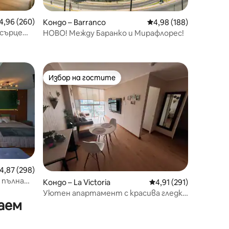
редна оценка: 4,96 от 5, 260 отзива
4,96 (260)
Кондо – Barranco
Средна оценка: 4,98 
4,98 (188)
 сърцето
НОВО! Между Баранко и Мирафлорес!
Избор на гостите
Избор на гостите
редна оценка: 4,87 от 5, 298 отзива
4,87 (298)
– пълна
Кондо – La Victoria
Средна оценка: 4,91 
4,91 (291)
еана
Уютен апартамент с красива гледка
аем
– 17-ти етаж