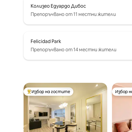
Колизео Едуардо Дибос
Препоръчвано от 11 местни жители
Felicidad Park
Препоръчвано от 14 местни жители
Избор на гостите
Избор 
Най-популярен избор на гостите
Избор 