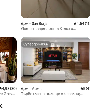
Дом – San Borja
Средна оценка: 4,64
4,64 (11)
Уютен апартамент в тих и
безопасен район
Супердомакин
Супердомакин
Средна оценка: 4,93 от 5, 30 отзива
4,93 (30)
Дом – Лима
Средна оценка: 
5 (4)
ve Grove
Първокласно жилище с 4 спални;
дуплекс в Ла Молина, Перу
к