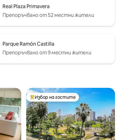
Real Plaza Primavera
Препоръчвано от 52 местни жители
Parque Ramón Castilla
Препоръчвано от 9 местни жители
Избор на гостите
тите
Най-популярен избор на гостите