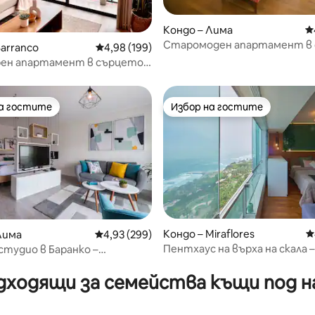
Кондо – Лима
С
Старомоден апартамент в
т 5, 110 отзива
Barranco
Средна оценка: 4,98 от 5, 199 отзива
4,98 (199)
на Баранко
ен апартамент в сърцето
ко
на гостите
Избор на гостите
на гостите
Избор на гостите
Кондо – Miraflores
С
Лима
Средна оценка: 4,93 от 5, 299 отзива
4,93 (299)
Пентхаус на върха на скала 
студио в Баранко –
т 5, 122 отзива
180-градусова гледка към ок
рес
дходящи за семейства къщи под н