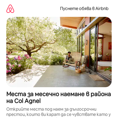
Пропускане
към
Пуснете обява в Airbnb
съдържанието
Места за месечно наемане в района
на Col Agnel
Открийте места под наем за дългосрочни
престои, които ви карат да се чувствате като у