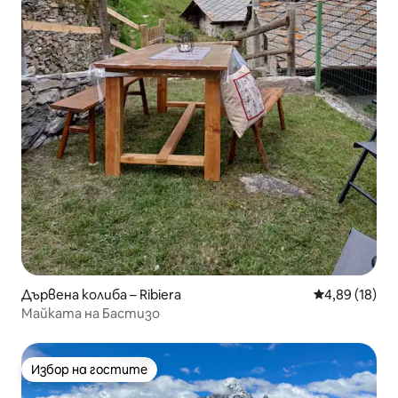
Дървена колиба – Ribiera
Средна оценк
4,89 (18)
Майката на Бастизо
Избор на гостите
Избор на гостите