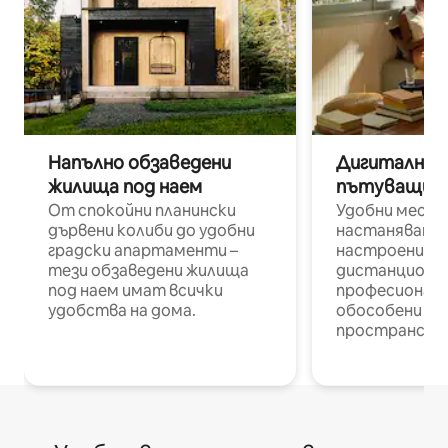
Напълно обзаведени
Дигитални н
жилища под наем
пътуващи п
От спокойни планински
Удобни места
дървени колиби до удобни
настаняване 
градски апартаменти –
настроени и
тези обзаведени жилища
дистанционн
под наем имат всички
професионалис
удобства на дома.
обособени р
пространств