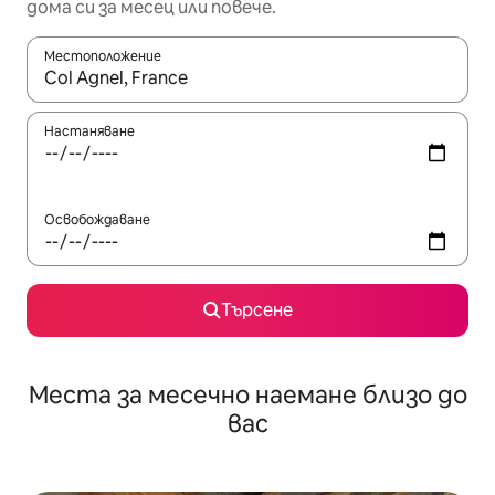
дома си за месец или повече.
Местоположение
Когато резултатите се покажат, използвайте клавишите 
Настаняване
Освобождаване
Търсене
Места за месечно наемане близо до
вас