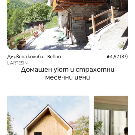
Дървена колиба – Bellino
Средна оценк
4,97 (37)
L'ARTESIN
Домашен уют и страхотни
месечни цени