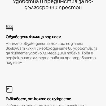
Удобства и предимства за по-
дългосрочни престои
Обзаведени жилища под наем
Напълно обзаведените жилища под наем
включват кухня и необходимите ви удобства, за
да живеете удобно за месец или повече. Това е
перфектната алтернатива на преотдаването
под наем.
Гъвкавост, от която се нуждаете
Изберете точните дати за настаняване и