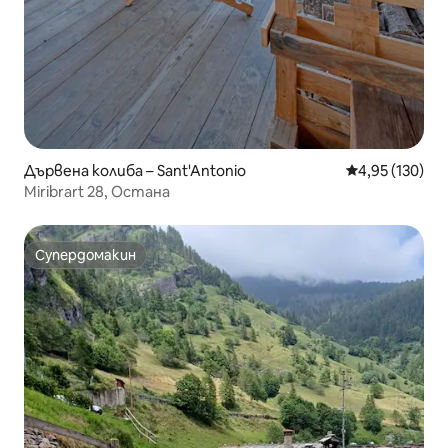
Дървена колиба – Sant'Antonio
Средна оценка
4,95 (130)
Miribrart 28, Остана
Супердомакин
Супердомакин