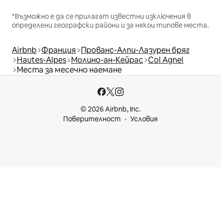
*Възможно е да се прилагат известни изключения в
определени географски райони и за някои типове места.
Airbnb
Франция
Прованс-Алпи-Лазурен бряг
Hautes-Alpes
Молино-ан-Кейрас
Col Agnel
Места за месечно наемане
© 2026 Airbnb, Inc.
Поверителност
Условия