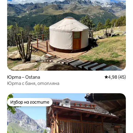
Юрта – Ostana
Средна оценк
4,98 (45)
Юрта с баня, отопляна
Избор на гостите
Избор на гостите