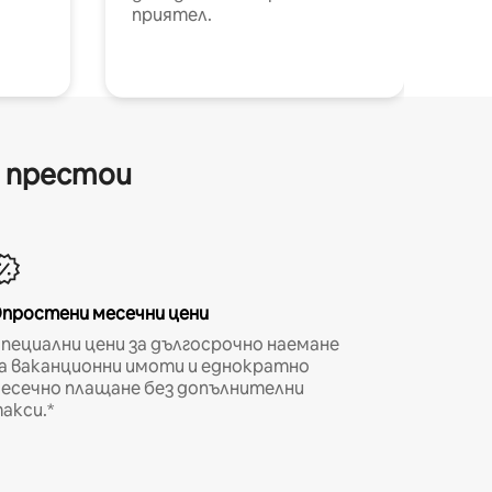
приятел.
и престои
простени месечни цени
пециални цени за дългосрочно наемане
а ваканционни имоти и еднократно
есечно плащане без допълнителни
акси.*