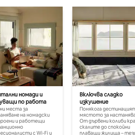
итални номади и
Включва сладко
уващи по работа
изкушение
ни места за
Понякога дестинацият
аняване на номадски
мястото за настанява
роени и работещи
От дървени колиби кр
анционно
скалите до спокойни
есионалисти с Wi-Fi и
плаващи жилища – тез