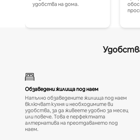
удобства на дома.
обос
прос
Удобства
Обзаведени жилища под наем
Напълно обзаведените жилища под наем
включват кухня и необходимите ви
удобства, за да живеете удобно за месец
или повече. Това е перфектната
алтернатива на преотдаването под
наем.