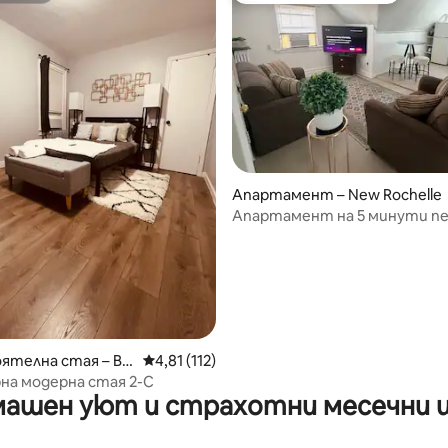
т 5, 162 отзива
Апартамент – New Rochelle
Апартамент на 5 минути п
ресторанти и на 35 минути
Йорк
ятелна стая – Br
Средна оценка: 4,81 от 5, 112 отзива
4,81 (112)
на модерна стая 2-C
ашен уют и страхотни месечни 