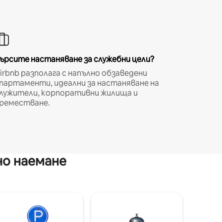
ърсите настаняване за служебни цели?
irbnb разполага с напълно обзаведени
партаменти, идеални за настаняване на
лужители, корпоративни жилища и
реместване.
но наемане