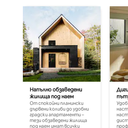
Напълно обзаведени
Диг
жилища под наем
път
От спокойни планински
Удоб
дървени колиби до удобни
наст
градски апартаменти –
наст
тези обзаведени жилища
дист
под наем имат всички
проф