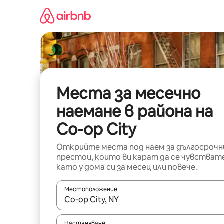
Пропускане
към
съдържанието
Места за месечно
наемане в района на
Co-op City
Открийте места под наем за дългосрочн
престои, които ви карат да се чувстват
като у дома си за месец или повече.
Местоположение
Когато резултатите се покажат, използвайт
Настаняване