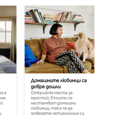
Домашните любимци са
добре дошли
а е
Открийте места за
не.
престой, в които се
ай
настаняват домашни
любимци, така че да
и
доведете четириногия си