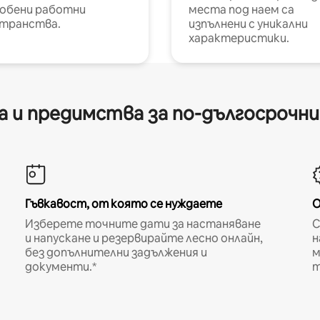
обени работни
места под наем са
транства.
изпълнени с уникални
характеристики.
 и предимства за по-дългосрочн
Гъвкавост, от която се нуждаете
О
Изберете точните дати за настаняване
С
и напускане и резервирайте лесно онлайн,
н
без допълнителни задължения и
м
документи.*
т