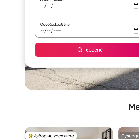
Освобождаване
Търсене
Ме
Избор на гостите
Суперд
Най-популярен избор на гостите
Суперд