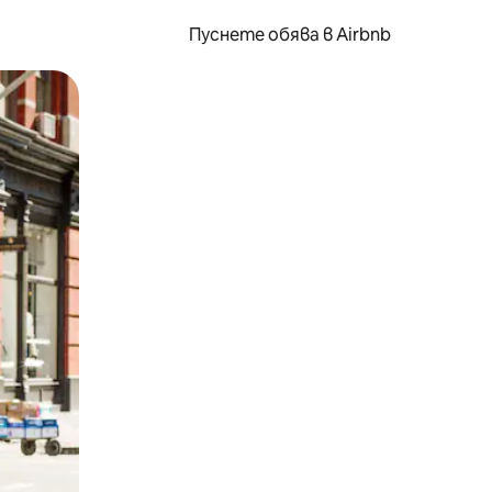
Пуснете обява в Airbnb
окосване или плъзгане.