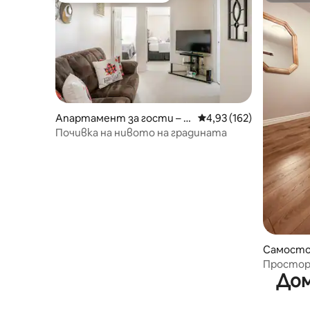
Апартамент за гости – B
Средна оценка: 4,93 о
4,93 (162)
ronx
Почивка на нивото на градината
Самосто
onx
Простор
Дом