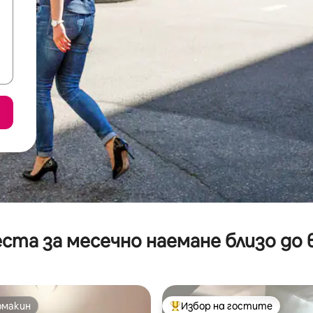
ста за месечно наемане близо до 
омакин
Избор на гостите
омакин
Най-популярен избор на гос