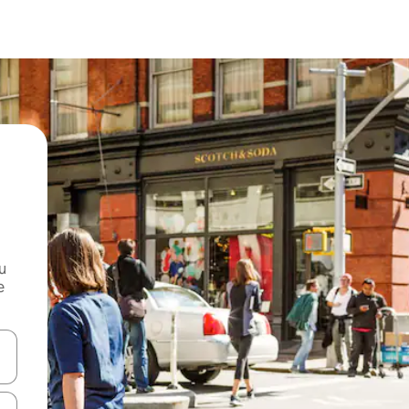
и
е
е клавишите със стрелки нагоре и надолу или навигирайте с д