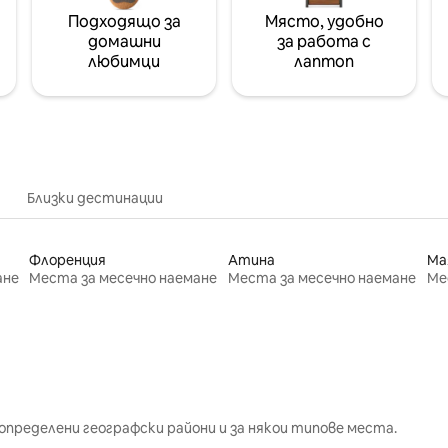
Подходящо за
Място, удобно
домашни
за работа с
любимци
лаптоп
Близки дестинации
Флоренция
Атина
Ма
ане
Места за месечно наемане
Места за месечно наемане
Ме
определени географски райони и за някои типове места.