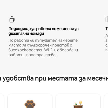
Подходящи за работа помещения за
Т
дигитални номади
A
По работа ли пътувате? Намерете
а
място за дългосрочен престой с
с
високоскоростен Wi-Fi и обособени
п
работни пространства.
 удобства при местата за месеч