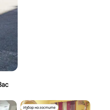
вас
Избор на гостите
тите
Избор на гостите