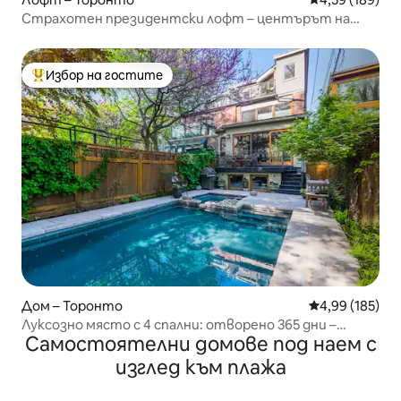
Страхотен президентски лофт – центърът на
Торонто
Избор на гостите
Най-популярен избор на гостите
Дом – Торонто
Средна оценка
4,99 (185)
Луксозно място с 4 спални: отворено 365 дни –
Самостоятелни домове под наем с
отопляем басейн и джакузи
изглед към плажа