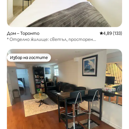
Дом – Торонто
Средна оценка
4,89 (133)
* Отделно жилище: светъл, просторен
апартамент край езерото *
Избор на гостите
Избор на гостите