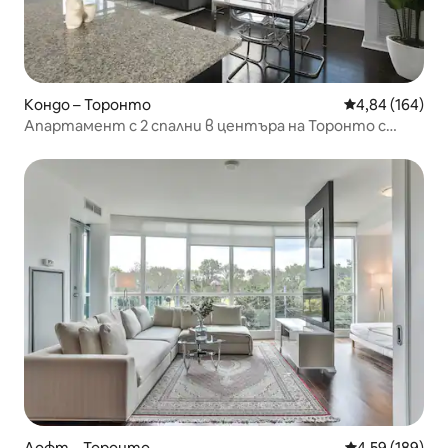
Кондо – Торонто
Средна оценка
4,84 (164)
Апартамент с 2 спални в центъра на Торонто с
изглед към Си Ен Тауър/езерото
Лофт – Торонто
Средна оценка
4,59 (189)