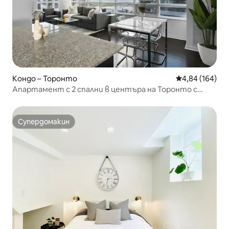
Кондо – Торонто
Средна оценка
4,84 (164)
Апартамент с 2 спални в центъра на Торонто с
изглед към Си Ен Тауър/езерото
Супердомакин
Супердомакин