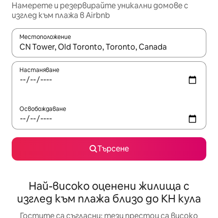
Намерете и резервирайте уникални домове с
изглед към плажа в Airbnb
Местоположение
Когато резултатите се покажат, използвайте клавишите 
Настаняване
Освобождаване
Търсене
Най-високо оценени жилища с
изглед към плажа близо до КН кула
Гостите са съгласни: тези престои са високо