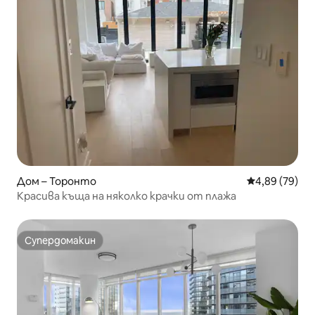
Дом – Торонто
Средна оценк
4,89 (79)
Красива къща на няколко крачки от плажа
Супердомакин
Супердомакин