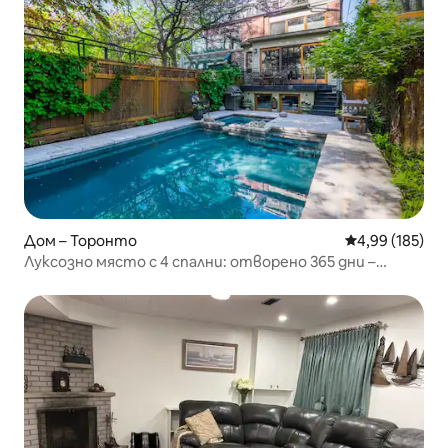
Дом – Торонто
Средна оценка
4,99 (185)
Луксозно място с 4 спални: отворено 365 дни –
отопляем басейн и джакузи