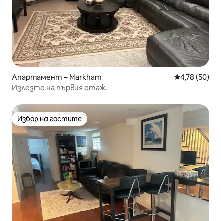
Апартамент – Markham
Средна оценк
4,78 (50)
Излезте на първия етаж.
Избор на гостите
Избор на гостите