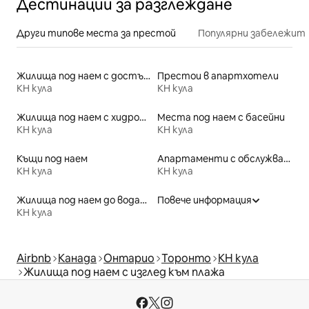
Дестинации за разглеждане
Други типове места за престой
Популярни забележит
Жилища под наем с достъп до езеро
Престои в апартхотели
КН кула
КН кула
Жилища под наем с хидромасажна вана
Места под наем с басейни
КН кула
КН кула
Къщи под наем
Апартаменти с обслужване под наем
КН кула
КН кула
Жилища под наем до водата
Повече информация
КН кула
Airbnb
Канада
Онтарио
Торонто
КН кула
Жилища под наем с изглед към плажа