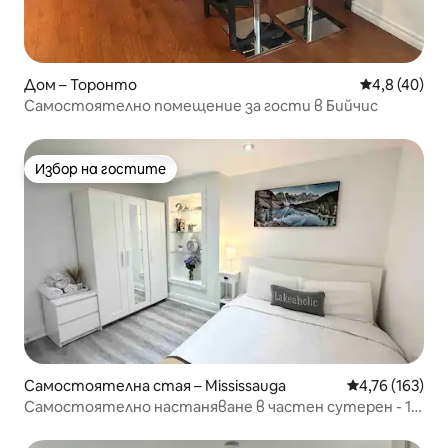
Дом – Торонто
Средна оцен
4,8 (40)
Самостоятелно помещение за гости в Бийчис
Избор на гостите
Избор на гостите
Самостоятелна стая – Mississauga
Средна оценка
4,76 (163)
Самостоятелно настаняване в частен сутерен - 1
безплатно паркомясто