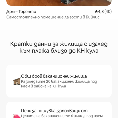
Дом – Торонто
Средна оцен
4,8 (40)
Самостоятелно помещение за гости в Бийчис
Кратки данни за жилища с изглед
към плажа близо до КН кула
Общ брой ваканционни жилища
Разгледайте 20 ваканционни жилища под
наем в района на КН кула
Цени за нощувка, започващи от
Цените на ваканционните жилища под наем