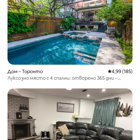
Дом – Торонто
Средна оценка
4,99 (185)
Луксозно място с 4 спални: отворено 365 дни –
отопляем басейн и джакузи