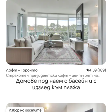
Лофт – Торонто
Средна оценка
4,59 (189)
Страхотен президентски лофт – центърът на
Домове под наем с басейн и с
Торонто
изглед към плажа
Избор на гостите