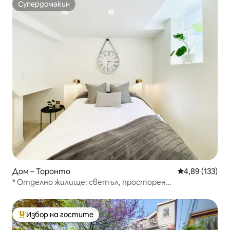
Супердомакин
Супердомакин
Дом – Торонто
Средна оценка
4,89 (133)
* Отделно жилище: светъл, просторен
апартамент край езерото *
Избор на гостите
Най-популярен избор на гостите