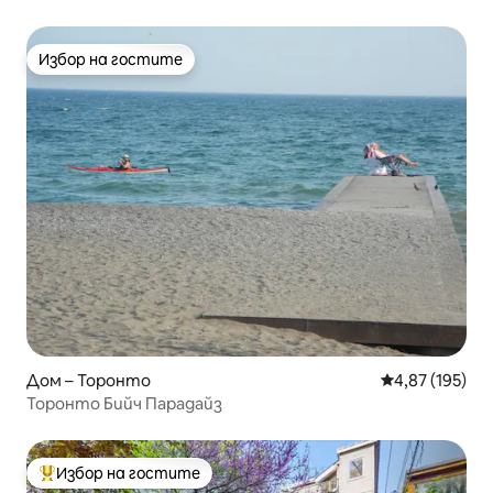
Избор на гостите
Избор на гостите
Дом – Торонто
Средна оценка
4,87 (195)
Торонто Бийч Парадайз
Избор на гостите
Най-популярен избор на гостите