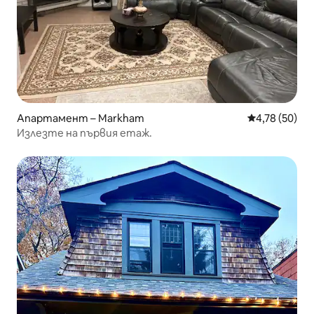
Апартамент – Markham
Средна оценк
4,78 (50)
Излезте на първия етаж.