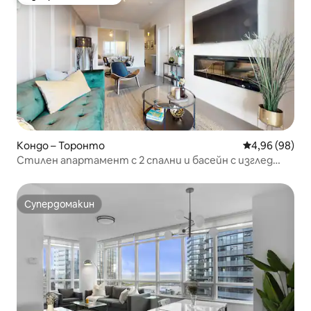
Избор на гостите
Кондо – Торонто
Средна оценк
4,96 (98)
Стилен апартамент с 2 спални и басейн с изглед
към езеро
Супердомакин
Супердомакин