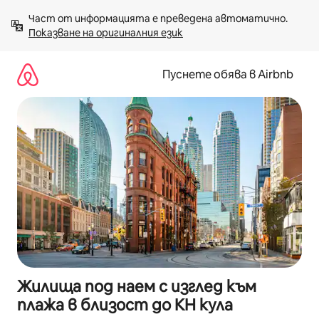
Пропускане
Част от информацията е преведена автоматично. 
към
Показване на оригиналния език
съдържанието
Пуснете обява в Airbnb
Жилища под наем с изглед към
плажа в близост до КН кула