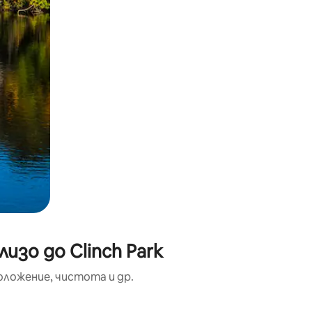
изо до Clinch Park
оложение, чистота и др.