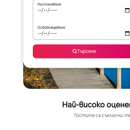
Настаняване
Освобождаване
Търсене
Най-високо оценен
Гостите са съгласни: т