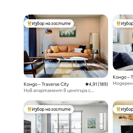
Избор на гостите
Избор
Най-популярен избор на гостите
Най-поп
Кондо – T
Модерен
Кондо – Traverse City
Средна оценка: 4,91 о
4,91 (189)
Нов апартамент в центъра с
вътрешен двор (най-доброто
местоположение)!
Избор на гостите
Избор
Най-популярен избор на гостите
Най-поп