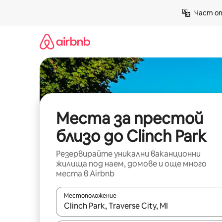
Пропускане
Част от
към
съдържанието
Места за престой
близо до Clinch Park
Резервирайте уникални ваканционни
жилища под наем, домове и още много
места в Airbnb
Местоположение
Когато резултатите се покажат, използвайт