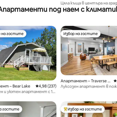
Цяла къща в центъра на град
Апартаменти под наем с климати
велосипеди за деца и възра
 на гостите
Избор на гостите
улярен избор на гостите
Избор на гостите
т 5, 149 отзива
Апартамент – Traverse Ci
С
ty
нт – Bear Lake
Средна оценка: 4,98 от 5, 237 отзива
4,98 (237)
Луксозен апартамент в пож
центъра на TC
н и уютен апартамент с 1
на гостите
Избор на гостите
на гостите
Най-популярен избор на гос