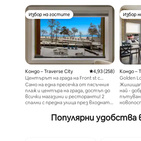
Избор на гостите
Избор 
Избор на гостите
Избор 
Кондо – Traverse City
Средна оценка: 4,93 о
4,93 (258)
Кондо – T
Центърът на града на Front st с
Golden Lo
изглед към залива! 2
Траверс 
Само на една пресечка от пясъчния
Жилищата
плаж и центъра на града, достъп до
най - до
всички магазини и ресторанти! 2
пътуване
спални с предна улица през входната
новопос
врата и река Бордман с изглед към
помещение с една
залива отзад. 1 спалня (двойно легло
се намир
Популярни удобства в
king size) с изглед към залива, 1 спалня
коридора
с двойно легло queen size, пълна баня
брега на
с душ, напълно оборудвана кухня.
на всичк
Общинският паркинг за нощувка се
Магазин