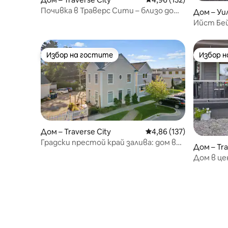
Почивка в Траверс Сити – близо до
Дом – Уи
центъра и плажа
Ийст Бей
есеннит
Избор на гостите
Избор 
Избор на гостите
Избор 
Дом – Traverse City
Средна оценка: 4,86 о
4,86 (137)
Градски престой край залива: дом в
Дом – Tra
центъра, подходящ за домашни
Дом в це
любимци
Местопо