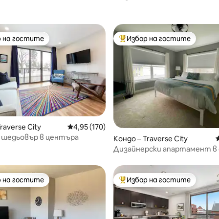
 на гостите
Избор на гостите
улярен избор на гостите
Най-популярен избор на гос
raverse City
Средна оценка: 4,95 от 5, 170 отзива
4,95 (170)
 шедьовър в центъра
т 5, 189 отзива
Кондо – Traverse City
Дизайнерски апартамент в
на Траверс Сити
 на гостите
Избор на гостите
улярен избор на гостите
Най-популярен избор на гос