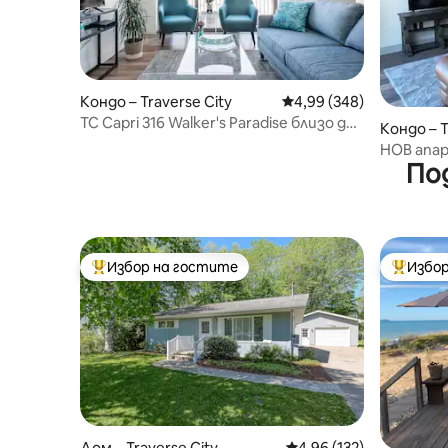
Кондо – Traverse City
Средна оценка: 4,99 о
4,99 (348)
TC Capri 316 Walker's Paradise близо до
Кондо – T
Front Street
НОВ апа
По
за 2 в це
Избор на гостите
Избор
Най-популярен избор на гостите
Най-поп
Дом – Traverse City
Средна оценка: 4,96 о
4,96 (132)