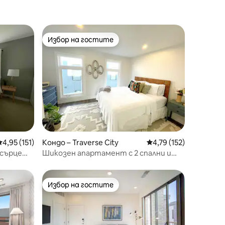
Избор на гостите
тите
Избор на гостите
Средна оценка: 4,95 от 5, 151 отзива
4,95 (151)
Кондо – Traverse City
Средна оценка: 4,79 
4,79 (152)
 сърцето
Шикозен апартамент с 2 спални и
частен покрив в Торонто
Избор на гостите
тите
Избор на гостите