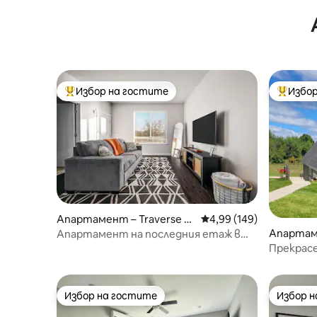
Избор на гостите
Избор
Най-популярен избор на гостите
Най-поп
Апартамент – Traverse Ci
Средна оценка: 4,99 о
4,99 (149)
ty
Апартаме
Апартамент на последния етаж в
центъра!
Прекрасе
спалня
Избор на гостите
Избор 
Избор на гостите
Избор 