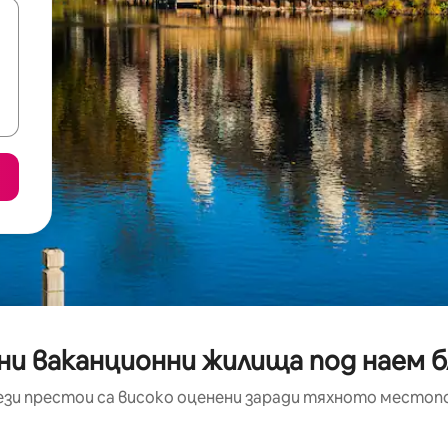
и ваканционни жилища под наем бл
ези престои са високо оценени заради тяхното местоп