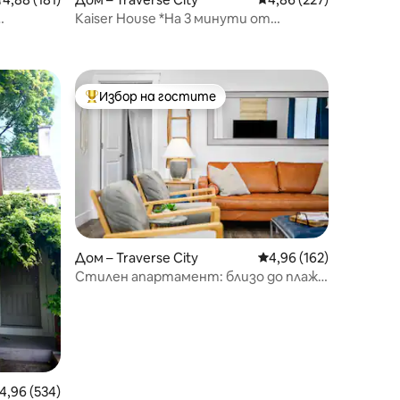
Kaiser House *На 3 минути от
центъра на Торонто *За 8 души
Избор на гостите
Най-популярен избор на гостите
Дом – Traverse City
Средна оценка: 4,96 
4,96 (162)
Стилен апартамент: близо до плаж,
центъра и винарни
редна оценка: 4,96 от 5, 534 отзива
4,96 (534)