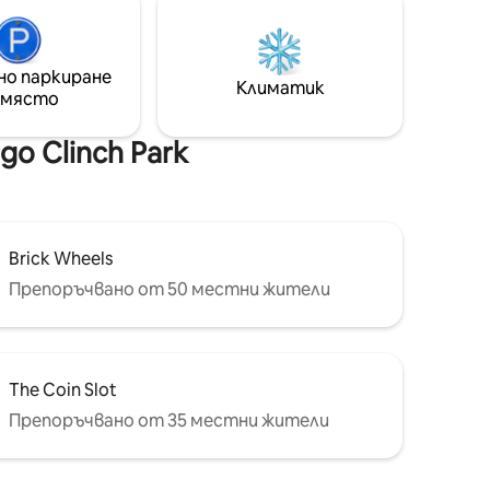
двойно легло с тъмни щори.
нти и на
Престоят включва едно
резервирано място за паркиране.
красива
Ако търсите по - дългосрочно
но паркиране
на,
Климатик
отдаване под наем, моля, попълнете
 място
и изпратете запитване.
.
е жилище
о Clinch Park
а
Brick Wheels
Препоръчвано от 50 местни жители
The Coin Slot
Препоръчвано от 35 местни жители