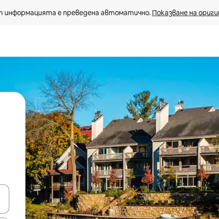
 информацията е преведена автоматично. 
Показване на ориги
е клавишите със стрелки нагоре и надолу или навигирайте с д