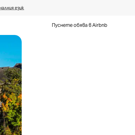
налния език
Пуснете обява в Airbnb
окосване или плъзгане.