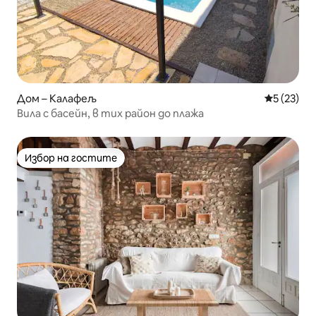
Дом – Калафељ
Средна оц
5 (23)
Вила с басейн, в тих район до плажа
Избор на гостите
Избор на гостите