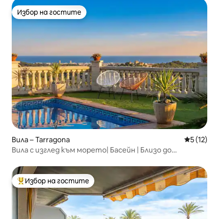
Избор на гостите
Избор на гостите
Вила – Tarragona
Средна оц
5 (12)
Вила с изглед към морето| Басейн | Близо до
Барселона
Избор на гостите
Най-популярен избор на гостите