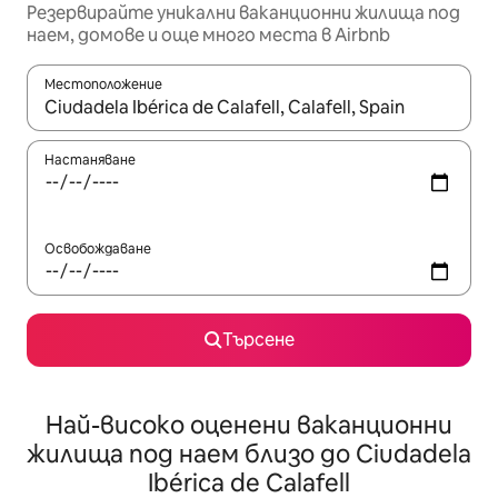
Резервирайте уникални ваканционни жилища под
наем, домове и още много места в Airbnb
Местоположение
Когато резултатите се покажат, използвайте клавишите 
Настаняване
Освобождаване
Търсене
Най-високо оценени ваканционни
жилища под наем близо до Ciudadela
Ibérica de Calafell