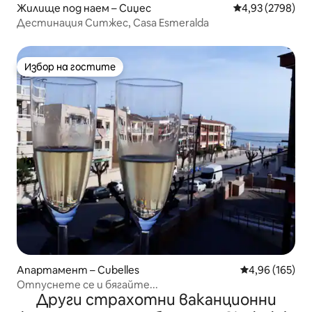
Жилище под наем – Сиџес
Средна оценка:
4,93 (2798)
Дестинация Ситжес, Casa Esmeralda
Избор на гостите
Избор на гостите
Апартамент – Cubelles
Средна оценка
4,96 (165)
Отпуснете се и бягайте...
Други страхотни ваканционни