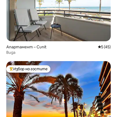
Апартамент – Cunit
Средна оц
5 (45)
Вида
Избор на гостите
Най-популярен избор на гостите