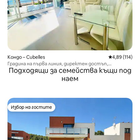
Кондо – Cubelles
Средна оценка
4,89 (114)
Градина на първа линия, директен достъп,
Подходящи за семейства къщи под
първокласен паркинг
наем
Избор на гостите
Избор на гостите