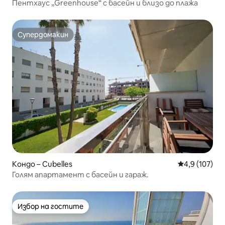
Пентхаус „Greenhouse“ с басейн и близо до плажа
Супердомакин
Супердомакин
Кондо – Cubelles
Средна оценк
4,9 (107)
Голям апартамент с басейн и гараж.
Избор на гостите
Избор на гостите