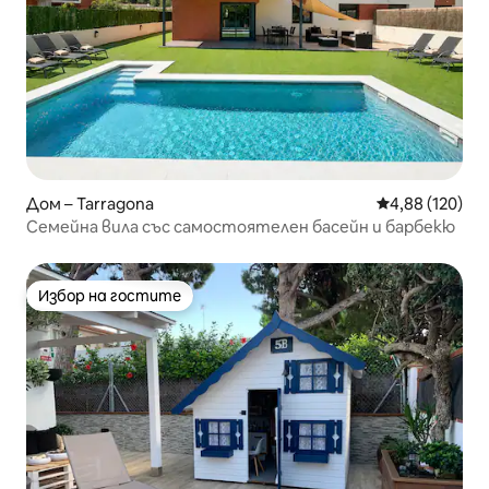
Дом – Tarragona
Средна оценка
4,88 (120)
Семейна вила със самостоятелен басейн и барбекю
Избор на гостите
Избор на гостите