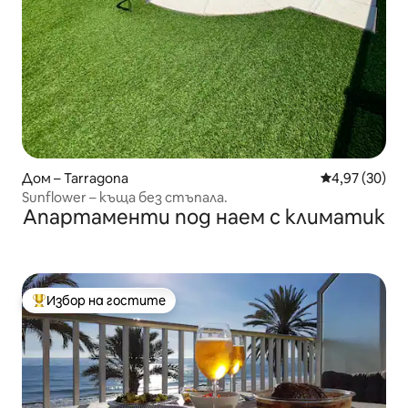
Дом – Tarragona
Средна оценк
4,97 (30)
Sunflower – къща без стъпала.
Апартаменти под наем с климатик
Избор на гостите
Най-популярен избор на гостите