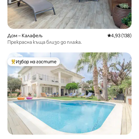
Дом – Калафељ
Средна оценка
4,93 (138)
Прекрасна къща близо до плажа.
Избор на гостите
Най-популярен избор на гостите