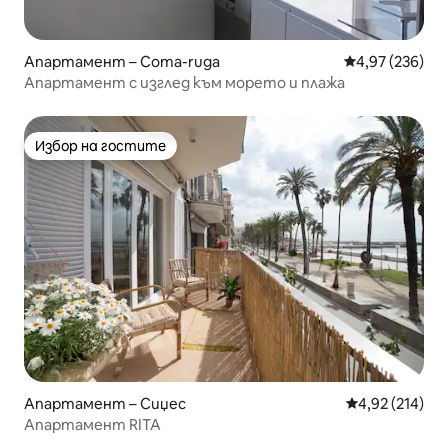
Апартамент – Coma-ruga
Средна оценка
4,97 (236)
Апартамент с изглед към морето и плажа
Избор на гостите
Избор на гостите
Апартамент – Сиџес
Средна оценка
4,92 (214)
Апартамент RITA