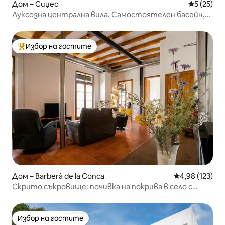
Дом – Сиџес
Средна оц
5 (25)
Луксозна централна вила. Самостоятелен басейн,
на 1 минута от плажа
Избор на гостите
Най-популярен избор на гостите
Дом – Barberà de la Conca
Средна оценка
4,98 (123)
Скрито съкровище: почивка на покрива в село с
винарски традиции
Избор на гостите
Избор на гостите