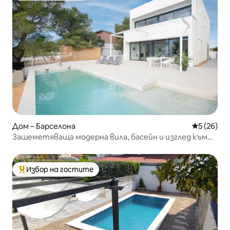
Дом – Барселона
Средна оц
5 (26)
Зашеметяваща модерна вила, басейн и изглед към
морето море, за 8 души
Избор на гостите
Най-популярен избор на гостите