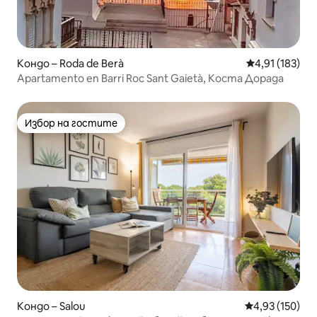
Кондо – Roda de Berà
Средна оценка
4,91 (183)
Apartamento en Barri Roc Sant Gaietà, Коста Дорада
Избор на гостите
Избор на гостите
Кондо – Salou
Средна оценка
4,93 (150)