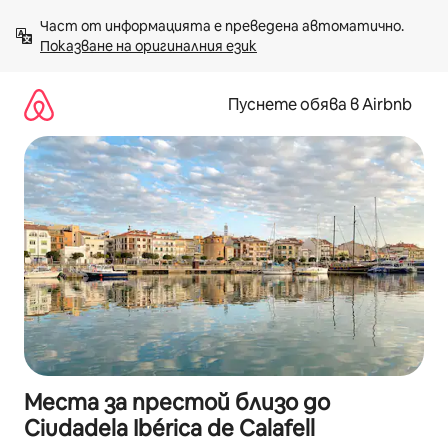
Пропускане
Част от информацията е преведена автоматично. 
към
Показване на оригиналния език
съдържанието
Пуснете обява в Airbnb
Места за престой близо до
Ciudadela Ibérica de Calafell