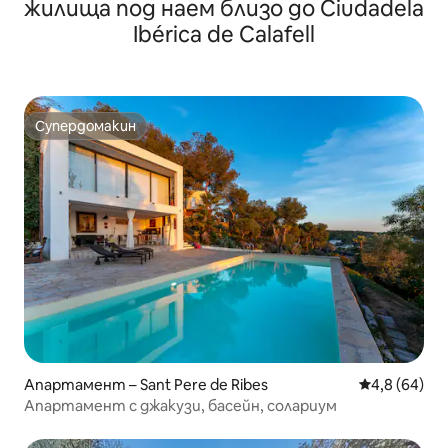
жилища под наем близо до Ciudadela
Ibérica de Calafell
Супердомакин
Супердомакин
Апартамент – Sant Pere de Ribes
Средна оцен
4,8 (64)
Апартамент с джакузи, басейн, солариум