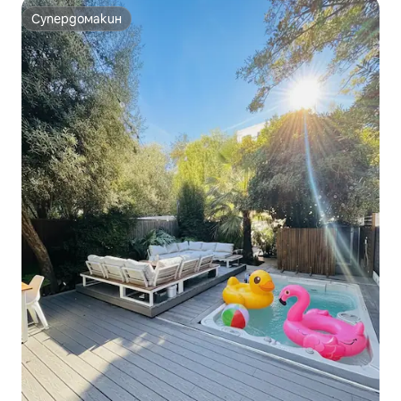
Супердомакин
Супердомакин