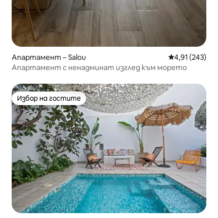
Апартамент – Salou
Средна оценка
4,91 (243)
Апартамент с ненадминат изглед към морето
Избор на гостите
Избор на гостите