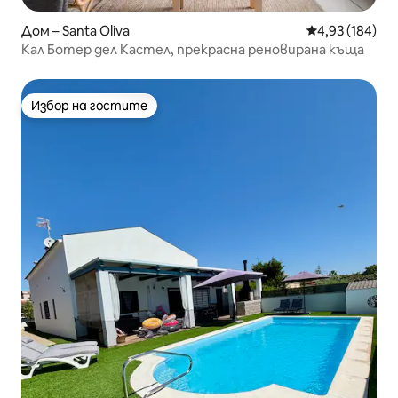
Дом – Santa Oliva
Средна оценка
4,93 (184)
Кал Ботер дел Кастел, прекрасна реновирана къща
Избор на гостите
Избор на гостите