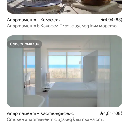
Апартамент – Калафељ
Средна оценк
4,94 (83)
Апартамент в Калафел Плая, с изглед към морето.
Супердомакин
Супердомакин
Апартамент – Кастељдефелс
Средна оценка
4,81 (108)
Стилен апартамент с изглед към плажа от
UrsulaDesign