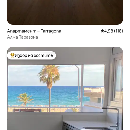
Апартамент – Tarragona
Средна оценка
4,98 (118)
Алма Тарагона
Избор на гостите
Най-популярен избор на гостите