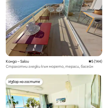
Кондо – Salou
Средна оце
5 (144)
Страхотни гледки към морето, тераси, басейн
Избор на гостите
Избор на гостите