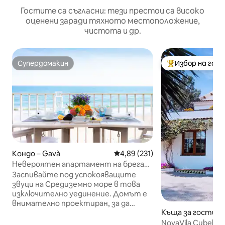
Гостите са съгласни: тези престои са високо
оценени заради тяхното местоположение,
чистота и др.
Супердомакин
Избор на гос
Супердомакин
Най-популярен 
Кондо – Gavà
Средна оценка: 4,89 от 5, 231
4,89 (231)
Невероятен апартамент на брега
на морето, три балкона, изглед към
Заспивайте под успокояващите
морето
звуци на Средиземно море в това
изключително уединение. Домът е
внимателно проектиран, за да
Къща за гости – 
създаде хармония с околния пейзаж
чрез естествени облицовки,