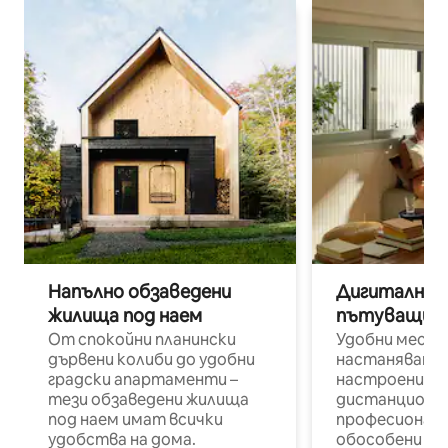
Напълно обзаведени
Дигитални н
жилища под наем
пътуващи п
От спокойни планински
Удобни места
дървени колиби до удобни
настаняване 
градски апартаменти –
настроени и
тези обзаведени жилища
дистанционн
под наем имат всички
професионалис
удобства на дома.
обособени р