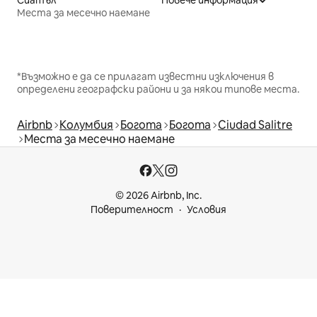
Сиатъл
Повече информация
Места за месечно наемане
*Възможно е да се прилагат известни изключения в
определени географски райони и за някои типове места.
Airbnb
Колумбия
Богота
Богота
Ciudad Salitre
Места за месечно наемане
© 2026 Airbnb, Inc.
Поверителност
Условия