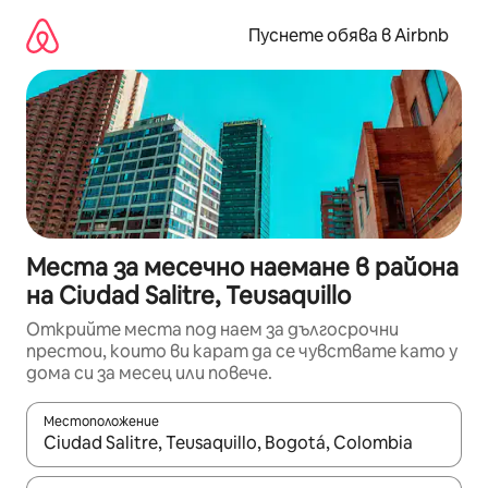
Пропускане
към
Пуснете обява в Airbnb
съдържанието
Места за месечно наемане в района
на Ciudad Salitre, Teusaquillo
Открийте места под наем за дългосрочни
престои, които ви карат да се чувствате като у
дома си за месец или повече.
Местоположение
Когато резултатите се покажат, използвайте клавишите 