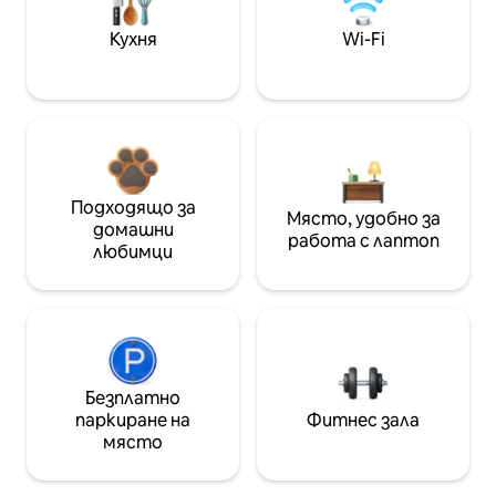
Кухня
Wi-Fi
Подходящо за
Място, удобно за
домашни
работа с лаптоп
любимци
Безплатно
паркиране на
Фитнес зала
място