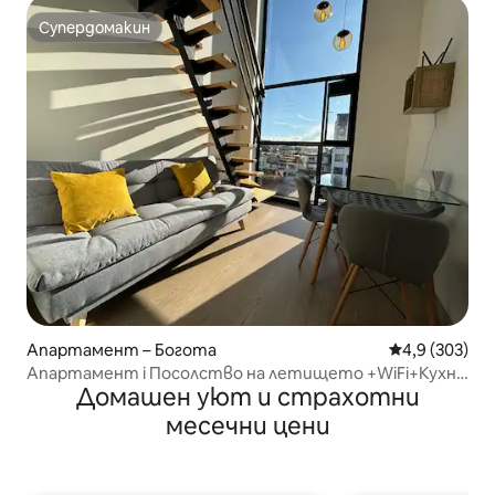
Супердомакин
Супердомакин
Апартамент – Богота
Средна оценк
4,9 (303)
Апартамент i Посолство на летището +WiFi+Кухня
Домашен уют и страхотни
@Богота
месечни цени