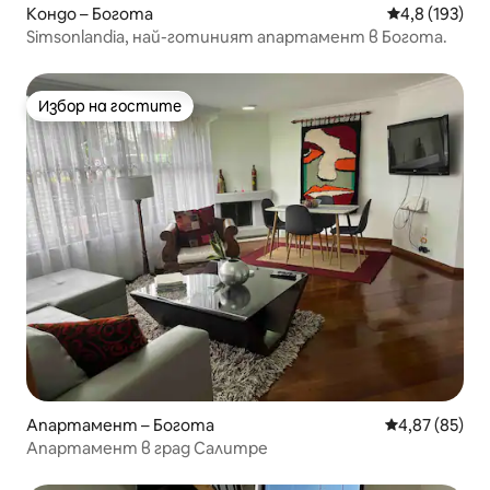
Кондо – Богота
Средна оценк
4,8 (193)
Simsonlandia, най-готиният апартамент в Богота.
Избор на гостите
Избор на гостите
Апартамент – Богота
Средна оценк
4,87 (85)
Апартамент в град Салитре