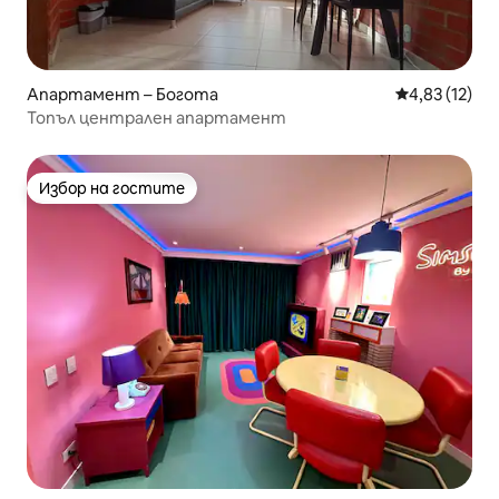
Апартамент – Богота
Средна оценк
4,83 (12)
Топъл централен апартамент
Избор на гостите
Избор на гостите