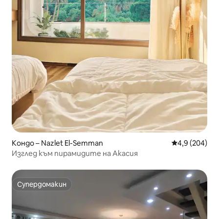
Кондо – Nazlet El-Semman
Средна оценк
4,9 (204)
Изглед към пирамидите на Акасия
Супердомакин
Супердомакин