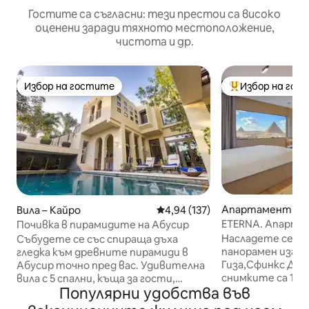
Гостите са съгласни: тези престои са високо
оценени заради тяхното местоположение,
чистота и др.
Избор на гостите
Избор на гос
Избор на гостите
Най-популярен 
Апартамент – A
Вила – Кайро
Средна оценка: 4,94 от 5, 137
4,94 (137)
ETERNA. Апартам
Почивка в пирамидите на Абусир
изглед към пира
Насладете се на
Събудете се със спираща дъха
панорамен изгле
гледка към древните пирамиди в
Гиза,Сфинкс Да! 
Абусир точно пред вас. Удивителна
снимките са 100%
вила с 5 спални, къща за гости,
Популярни удобства във
забравяйте да р
басейн, градина, фитнес, стая за
другите ни обяв
игри и къща на дърво. 10 спални