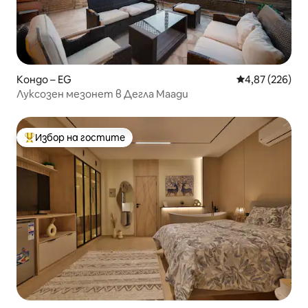
Кондо – EG
Средна оценка
4,87 (226)
Луксозен мезонет в Дегла Маади
Избор на гостите
Най-популярен избор на гостите