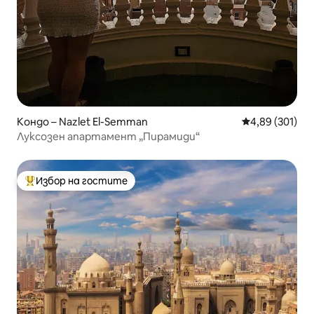
Кондо – Nazlet El-Semman
Средна оценка
4,89 (301)
Луксозен апартамент „Пирамиди“
Избор на гостите
Най-популярен избор на гостите