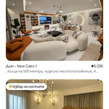
Дом – New Cairo 1
Средна оц
5 (29)
، Къща на 500 метра, чудесно местоположение, 4
стаи
Избор на гостите
Най-популярен избор на гостите