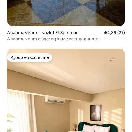
Апартамент – Nazlet El-Semman
Средна оценк
4,89 (27)
Апартамент с изглед към легендарните
величествени пирамиди
Избор на гостите
Избор на гостите