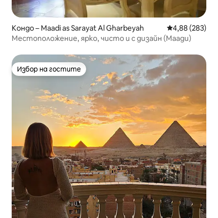
Кондо – Maadi as Sarayat Al Gharbeyah
Средна оценка
4,88 (283)
Местоположение, ярко, чисто и с дизайн (Маади)
Избор на гостите
Избор на гостите