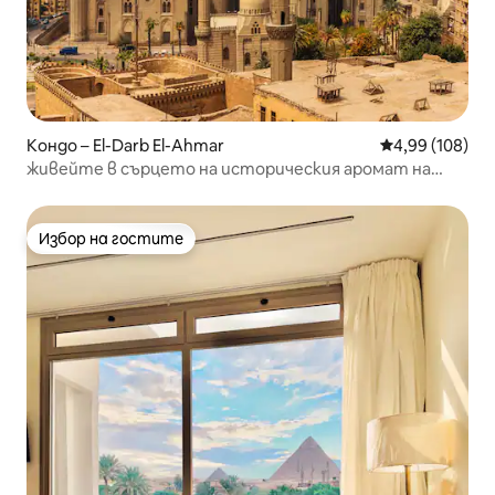
Кондо – El-Darb El-Ahmar
Средна оценка
4,99 (108)
живейте в сърцето на историческия аромат на
Кайро.
Избор на гостите
Избор на гостите