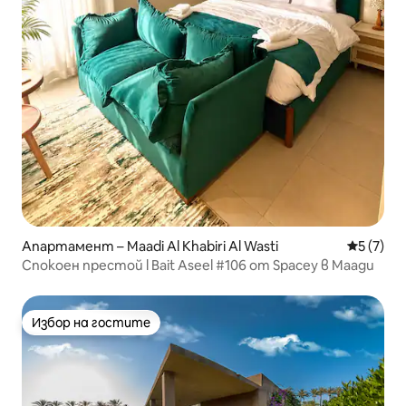
Апартамент – Maadi Al Khabiri Al Wasti
Средна о
5 (7)
Спокоен престой l Bait Aseel #106 от Spacey в Маади
Избор на гостите
Избор на гостите