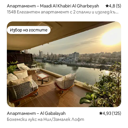
Апартамент – Maadi Al Khabiri Al Gharbeyah
Средна оце
4,8 (5)
154B Елегантен апартамент с 2 спални и изглед към
Кайро
Избор на гостите
Избор на гостите
Апартамент – Al Gabalayah
Средна оценка
4,93 (125)
Бохемски лукс на Нил/Замалек Лофт