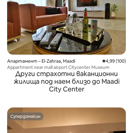
Апартамент – El-Zahraa, Maadi
Средна оценка
4,99 (100)
Appartment near mall airport Citycenter Museum
Други страхотни ваканционни
жилища под наем близо до Maadi
City Center
Супердомакин
Супердомакин