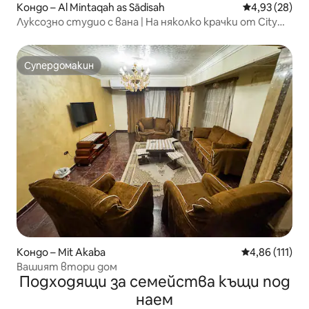
Кондо – Al Mintaqah as Sādisah
Средна оценк
4,93 (28)
Луксозно студио с вана | На няколко крачки от City
Stars
Супердомакин
Супердомакин
Кондо – Mit Akaba
Средна оценка
4,86 (111)
Вашият втори дом
Подходящи за семейства къщи под
наем