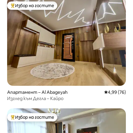
Избор на гостите
Най-популярен избор на гостите
Апартамент – Al Abageyah
Средна оценк
4,99 (76)
Изглед към Дегла – Кайро
Избор на гостите
Най-популярен избор на гостите