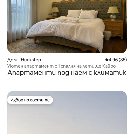
Дом – Huckstep
Средна оценк
4,96 (85)
Уютен апартамент с 1 спалня на летище Кайро
Апартаменти под наем с климатик
Избор на гостите
Избор на гостите