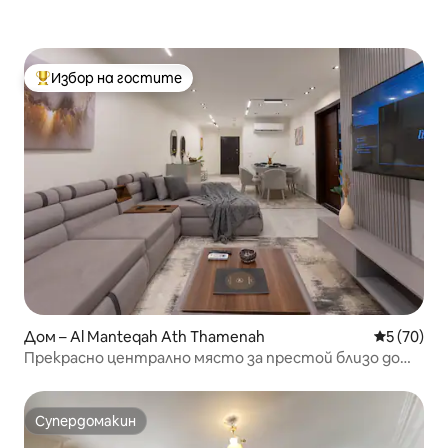
Избор на гостите
Най-популярен избор на гостите
Дом – Al Manteqah Ath Thamenah
Средна оц
5 (70)
Прекрасно централно място за престой близо до
летището
Супердомакин
Супердомакин