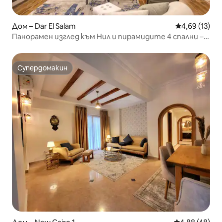
Дом – Dar El Salam
Средна оценк
4,69 (13)
Панорамен изглед към Нил и пирамидите 4 спални –
Маади
Супердомакин
Супердомакин