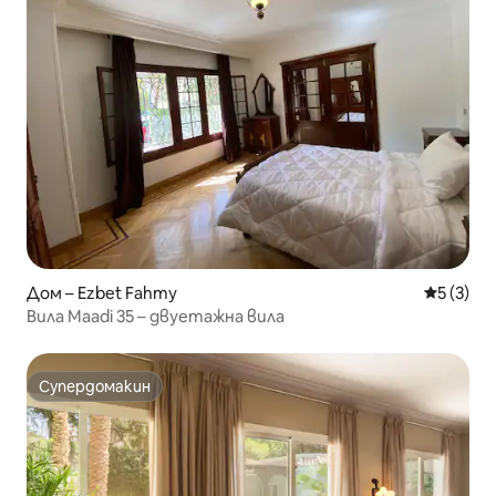
Дом – Ezbet Fahmy
Средна о
5 (3)
Вила Maadi 35 – двуетажна вила
Супердомакин
Супердомакин