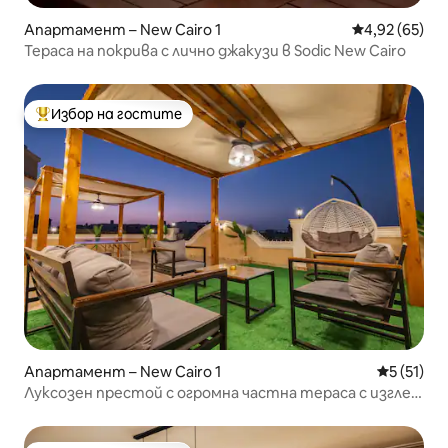
Апартамент – New Cairo 1
Средна оценк
4,92 (65)
Тераса на покрива с лично джакузи в Sodic New Cairo
Избор на гостите
Най-популярен избор на гостите
Апартамент – New Cairo 1
Средна оц
5 (51)
Луксозен престой с огромна частна тераса с изглед
към града