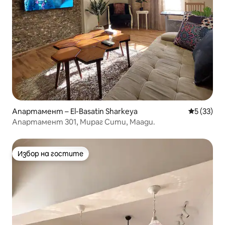
Апартамент – El-Basatin Sharkeya
Средна оц
5 (33)
Апартамент 301, Мираг Сити, Маади.
Избор на гостите
Избор на гостите