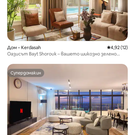
Дом – Kerdasah
Средна оценк
4,92 (12)
Оазисът Bayt Shorouk – вашето шикозно зелено
убежище – Nesty
Супердомакин
Супердомакин