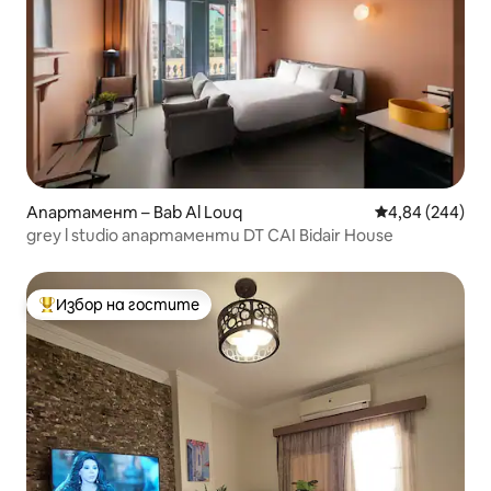
Апартамент – Bab Al Louq
Средна оценка
4,84 (244)
grey l studio апартаменти DT CAI Bidair House
Избор на гостите
Най-популярен избор на гостите