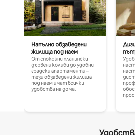
Напълно обзаведени
Диг
жилища под наем
път
От спокойни планински
Удоб
дървени колиби до удобни
наст
градски апартаменти –
наст
тези обзаведени жилища
дист
под наем имат всички
проф
удобства на дома.
обос
прос
Удобства