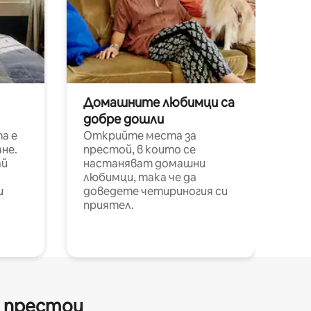
Домашните любимци са
добре дошли
а е
Открийте места за
не.
престой, в които се
ай
настаняват домашни
любимци, така че да
и
доведете четириногия си
приятел.
и престои