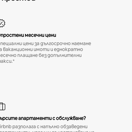
простени месечни цени
пециални цени за дългосрочно наемане
а ваканционни имоти и еднократно
есечно плащане без допълнителни
акси.*
ърсите апартаменти с обслужване?
irbnb разполага с напълно обзаведени