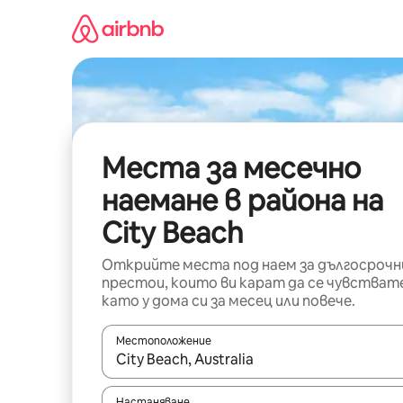
Пропускане
към
съдържанието
Места за месечно
наемане в района на
City Beach
Открийте места под наем за дългосрочн
престои, които ви карат да се чувстват
като у дома си за месец или повече.
Местоположение
Когато резултатите се покажат, използвайт
Настаняване