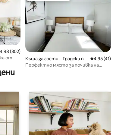
редна оценка: 4,98 от 5, 302 отзива
4,98 (302)
чка от
Къща за гости – Градски пл
Средна оценка: 4,95
4,95 (41)
аж
Перфектно място за почивка на
цени
градския плаж