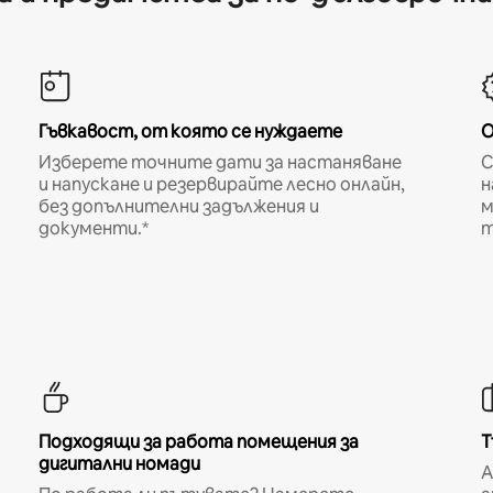
Гъвкавост, от която се нуждаете
О
Изберете точните дати за настаняване
С
и напускане и резервирайте лесно онлайн,
н
без допълнителни задължения и
м
документи.*
т
Подходящи за работа помещения за
Т
дигитални номади
A