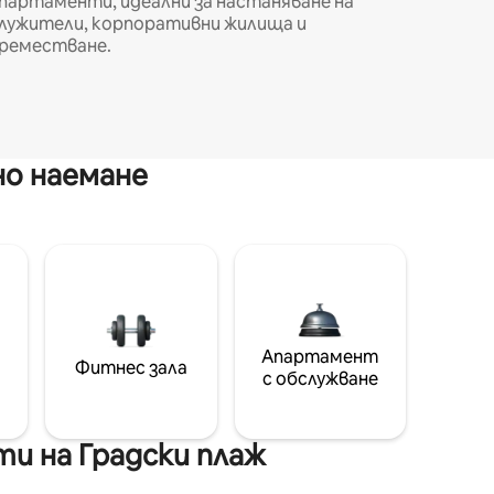
партаменти, идеални за настаняване на
лужители, корпоративни жилища и
реместване.
но наемане
Апартамент
Фитнес зала
с обслужване
и на Градски плаж