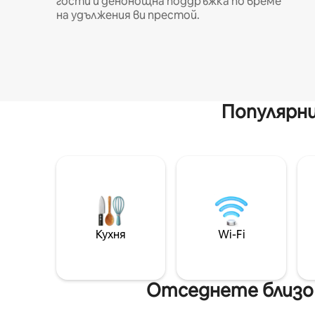
гости и денонощна поддръжка по време
на удължения ви престой.
Популярни
Кухня
Wi-Fi
Отседнете близо 