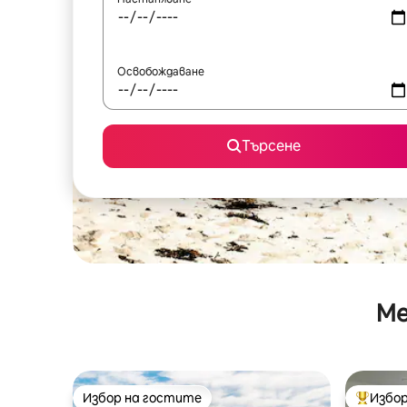
Освобождаване
Търсене
Ме
Избор на гостите
Избор
Избор на гостите
Най-поп