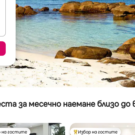
ста за месечно наемане близо до 
 на гостите
Избор на гостите
улярен избор на гостите
Най-популярен избор на гос