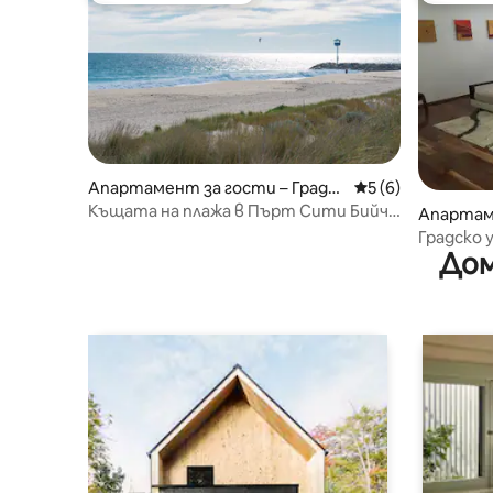
Апартамент за гости – Градск
Средна оценка: 5
5 (6)
и плаж
Къщата на плажа в Пърт Сити Бийч,
Апартам
Западна Австралия
лорият
Градско 
Дом