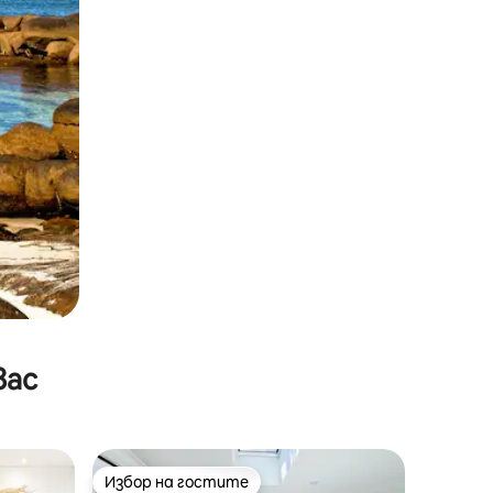
вас
Избор на гостите
тите
Избор на гостите