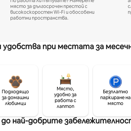
По работа ли пътувате? Намерете
а
място за дългосрочен престой с
с
високоскоростен Wi-Fi и обособени
п
работни пространства.
 удобства при местата за месеч
Място,
Подходящо
Безплатно
удобно за
за домашни
паркиране на
работа с
любимци
място
лаптоп
до най-добрите забележителност