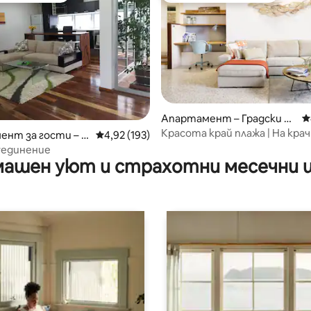
 от 5, 6 отзива
Апартамент – Градски пл
С
аж
Красота край плажа | На кра
ент за гости – Ф
Средна оценка: 4,92 от 5, 193 отзива
4,92 (193)
плажа, на минути от града
уединение
ашен уют и страхотни месечни 