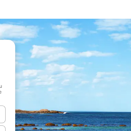
и
е
е клавишите със стрелки нагоре и надолу или навигирайте с д