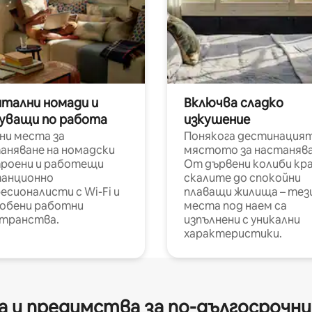
итални номади и
Включва сладко
уващи по работа
изкушение
ни места за
Понякога дестинацият
аняване на номадски
мястото за настанява
роени и работещи
От дървени колиби кр
анционно
скалите до спокойни
есионалисти с Wi-Fi и
плаващи жилища – тез
обени работни
места под наем са
транства.
изпълнени с уникални
характеристики.
 и предимства за по-дългосрочн