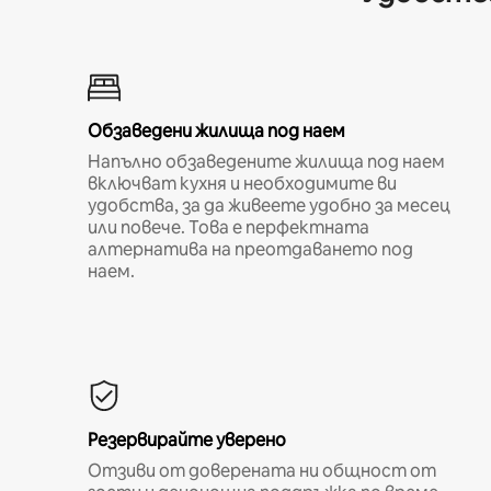
Обзаведени жилища под наем
Напълно обзаведените жилища под наем
включват кухня и необходимите ви
удобства, за да живеете удобно за месец
или повече. Това е перфектната
алтернатива на преотдаването под
наем.
Резервирайте уверено
Отзиви от доверената ни общност от