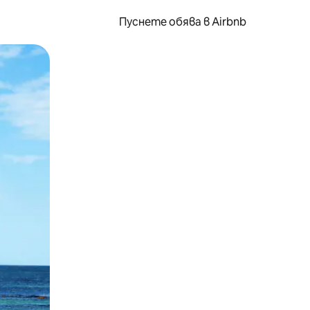
Пуснете обява в Airbnb
окосване или плъзгане.