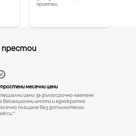
приятел.
и престои
простени месечни цени
пециални цени за дългосрочно наемане
а ваканционни имоти и еднократно
есечно плащане без допълнителни
акси.*