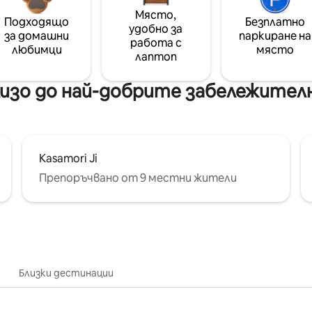
Място,
Подходящо
Безплатно
удобно за
за домашни
паркиране на
работа с
любимци
място
лаптоп
изо до най-добрите забележителн
Kasamori Ji
Препоръчвано от 9 местни жители
Близки дестинации