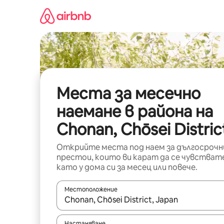
Пропускане
към
съдържанието
Места за месечно
наемане в района на
Chonan, Chōsei Distric
Открийте места под наем за дългосрочн
престои, които ви карат да се чувстват
като у дома си за месец или повече.
Местоположение
Когато резултатите се покажат, използвайт
Настаняване