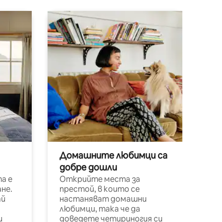
Домашните любимци са
добре дошли
а е
Открийте места за
не.
престой, в които се
ай
настаняват домашни
любимци, така че да
и
доведете четириногия си