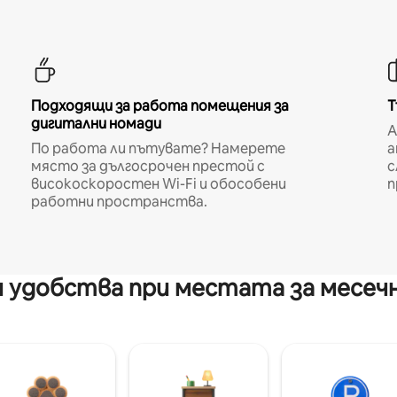
Подходящи за работа помещения за
Т
дигитални номади
A
По работа ли пътувате? Намерете
а
място за дългосрочен престой с
с
високоскоростен Wi-Fi и обособени
п
работни пространства.
 удобства при местата за месеч