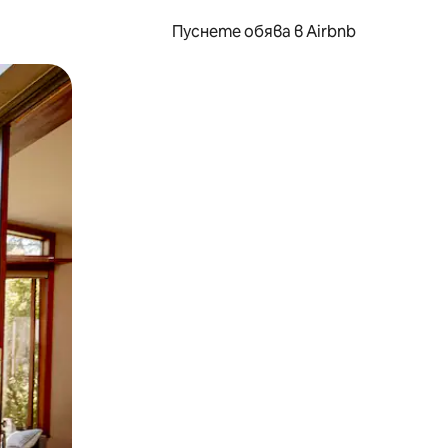
Пуснете обява в Airbnb
окосване или плъзгане.