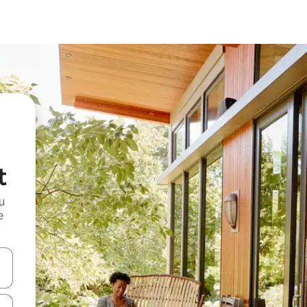
t
и
е
е клавишите със стрелки нагоре и надолу или навигирайте с д