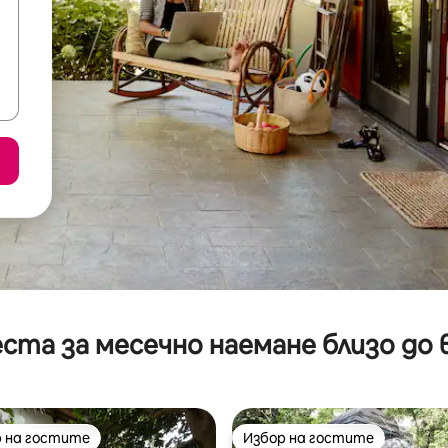
ста за месечно наемане близо до 
 на гостите
Избор на гостите
улярен избор на гостите
Избор на гостите