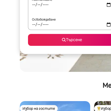
Освобождаване
Търсене
Ме
Избор на гостите
Избор
Избор на гостите
Най-поп