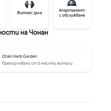
Апартамент
Фитнес зала
с обслужване
ости на Чонан
Otaki Herb Garden
Препоръчвано от 5 местни жители