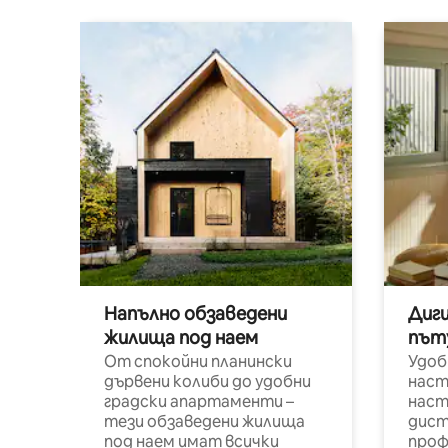
Напълно обзаведени
Диг
жилища под наем
път
От спокойни планински
Удоб
дървени колиби до удобни
наст
градски апартаменти –
наст
тези обзаведени жилища
дист
под наем имат всички
проф