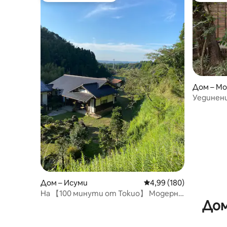
Дом – Mo
Уединени
почивка 
Дом – Исуми
Средна оценка: 4,99 о
4,99 (180)
На 【100 минути от Токио】 Модерна
Дом
японска къща