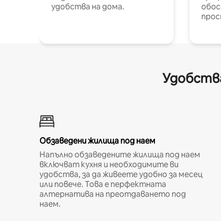
удобства на дома.
обос
прос
Удобства
Обзаведени жилища под наем
Напълно обзаведените жилища под наем
включват кухня и необходимите ви
удобства, за да живеете удобно за месец
или повече. Това е перфектната
алтернатива на преотдаването под
наем.