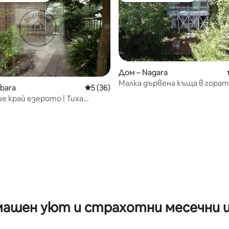
Дом – Nagara
Малка дървена къща в горат
bara
Средна оценка: 5 от 5, 36 отзива
5 (36)
езерото
е край езерото | Тиха
сред природата
т 5, 180 отзива
ашен уют и страхотни месечни 