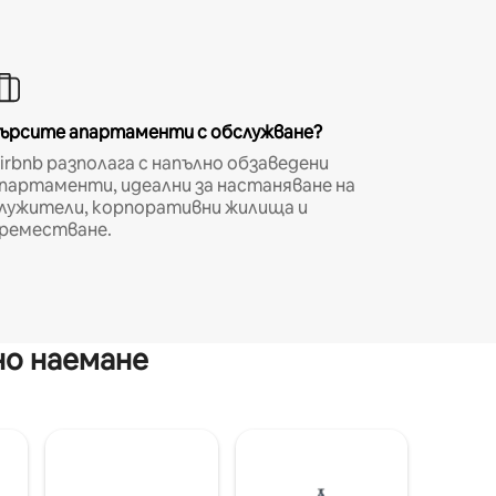
ърсите апартаменти с обслужване?
irbnb разполага с напълно обзаведени
партаменти, идеални за настаняване на
лужители, корпоративни жилища и
реместване.
но наемане