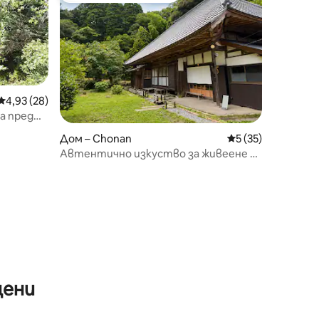
Средна оценка: 4,93 от 5, 28 отзива
4,93 (28)
а пред
Дом – Chonan
Средна оценка: 5
5 (35)
Автентично изкуство за живеене в
къща „Коминка“ | 1 час в Токио
цени