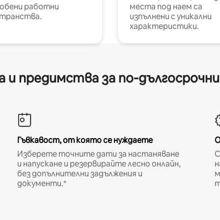
обени работни
места под наем са
транства.
изпълнени с уникални
характеристики.
 и предимства за по-дългосрочн
Гъвкавост, от която се нуждаете
О
Изберете точните дати за настаняване
С
и напускане и резервирайте лесно онлайн,
н
без допълнителни задължения и
м
документи.*
т