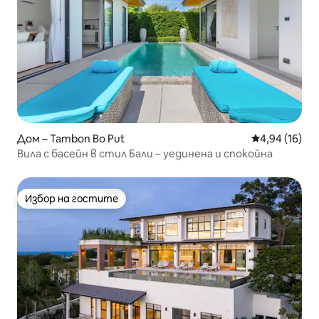
Дом – Tambon Bo Put
Средна оценк
4,94 (16)
Вила с басейн в стил Бали – уединена и спокойна
Избор на гостите
Избор на гостите