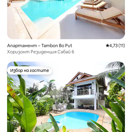
Апартамент – Tambon Bo Put
Средна оцен
4,73 (11)
Хоризонт Резиденция Сабай 6
Избор на гостите
Избор на гостите