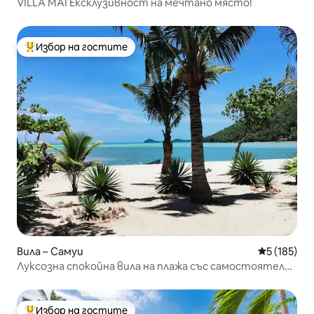
VILLA MAI Ексклузивност на мечтано място!
Избор на гостите
Най-популярен избор на гостите
Вила – Самуи
Средна оце
5 (185)
Луксозна спокойна вила на плажа със самостоятелен
басейн
Избор на гостите