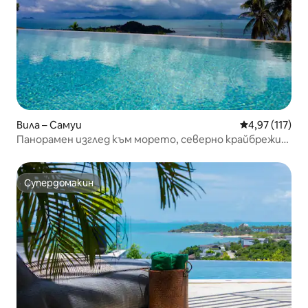
Вила – Самуи
Средна оценка
4,97 (117)
Панорамен изглед към морето, северно крайбрежие,
нощен пазар в Бопут
Супердомакин
Супердомакин