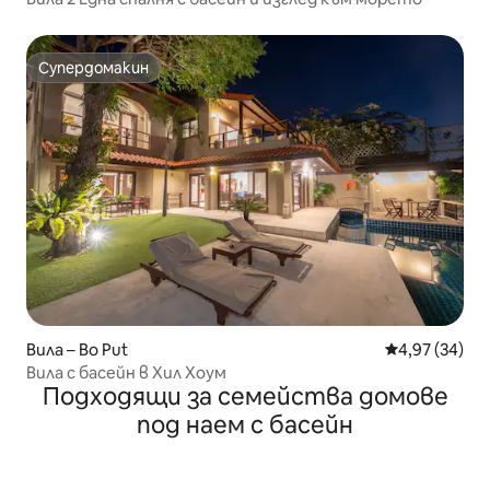
Супердомакин
Супердомакин
Вила – Bo Put
Средна оценк
4,97 (34)
Вила с басейн в Хил Хоум
Подходящи за семейства домове
под наем с басейн