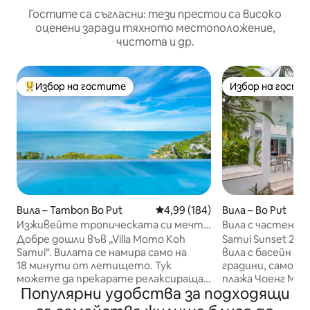
Гостите са съгласни: тези престои са високо
оценени заради тяхното местоположение,
чистота и др.
Избор на гостите
Избор на гости
Най-популярен избор на гостите
Избор на гости
Вила – Tambon Bo Put
Средна оценка: 4,99 от 5, 184
4,99 (184)
Вила – Bo Put
Изживейте тропическата си мечта
Вила с частен ба
във вила Momo с изглед към морето
22G
Добре дошли във „Villa Momo Koh
Samui Sunset 22G
Samui“. Вилата се намира само на
вила с басейн и
18 минути от летището. Тук
градини, само н
можете да прекарате релаксираща
плажа Чоенг Мон. 
Популярни удобства за подходящи
почивка, заобиколени от
всекидневна, тр
тропическа природа. Модерният
всекидневна, 4 с