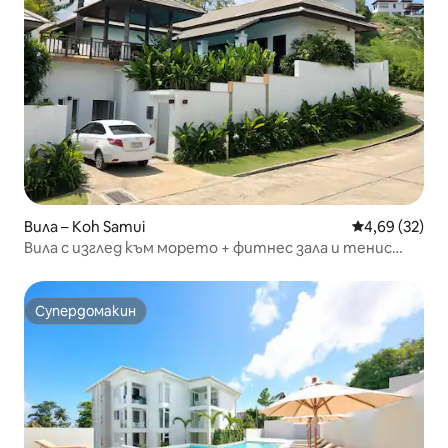
Вила – Koh Samui
Средна оценк
4,69 (32)
Вила с изглед към морето + фитнес зала и тенис
корт
Супердомакин
Супердомакин