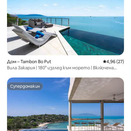
Дом – Tambon Bo Put
Средна оценк
4,96 (27)
Вила Закария | 180° изглед към морето | Включена
закуска
Супердомакин
Супердомакин