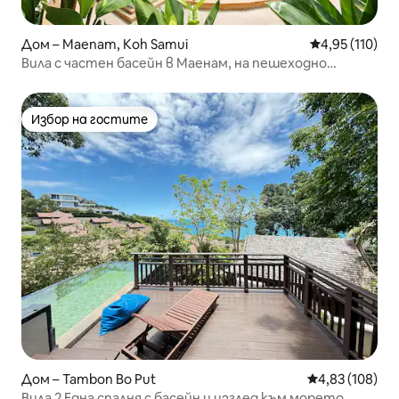
Дом – Maenam, Koh Samui
Средна оценка
4,95 (110)
Вила с частен басейн в Маенам, на пешеходно
разстояние от плажа!
Избор на гостите
Избор на гостите
Дом – Tambon Bo Put
Средна оценка
4,83 (108)
Вила 2 Една спалня с басейн и изглед към морето