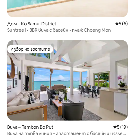
Дом – Ko Samui District
Средна о
5 (6)
Suntree1 • 3BR вила с басейн • плаж Choeng Mon
Избор на гостите
Избор на гостите
Вила – Tambon Bo Put
Средна оц
5 (19)
Вила на първа линия – апартамент с басейн и изглед