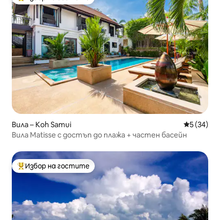
Най-популярен избор на гостите
Вила – Koh Samui
Средна оц
5 (34)
Вила Matisse с достъп до плажа + частен басейн
Избор на гостите
Най-популярен избор на гостите