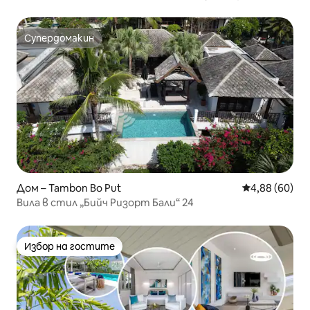
до плажа Чоенг Мон
Супердомакин
Супердомакин
Дом – Tambon Bo Put
Средна оценк
4,88 (60)
Вила в стил „Бийч Ризорт Бали“ 24
Избор на гостите
Избор на гостите