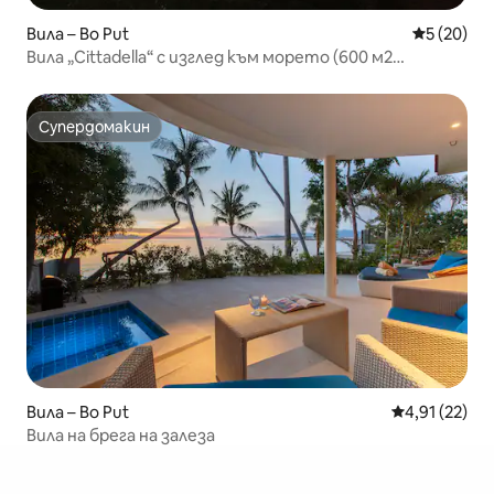
Вила – Bo Put
Средна оц
5 (20)
Вила „Cittadella“ с изглед към морето (600 м2
жилищна площ)
Супердомакин
Супердомакин
Вила – Bo Put
Средна оценк
4,91 (22)
Вила на брега на залеза