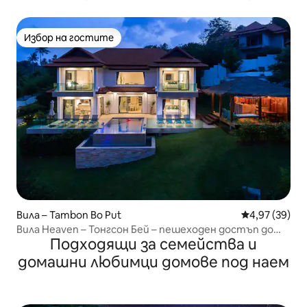
Избор на гостите
Избор на гостите
Вила – Tambon Bo Put
Средна оценк
4,97 (39)
Вила Heaven – Тонгсон Бей – пешеходен достъп до
Подходящи за семейства и
плажа
домашни любимци домове под наем