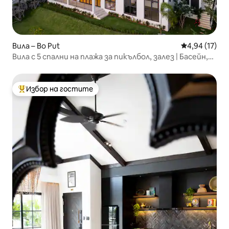
Вила – Bo Put
Средна оценк
4,94 (17)
Вила с 5 спални на плажа за пикълбол, залез | Басейн,
сауна, фитнес зала
Избор на гостите
Най-популярен избор на гостите