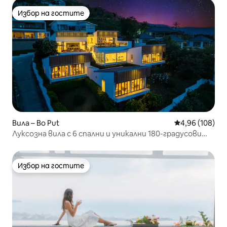
Избор на гостите
Избор на гостите
Вила – Bo Put
Средна оценка
4,96 (108)
Луксозна вила с 6 спални и уникални 180-градусови
гледки
Избор на гостите
Избор на гостите