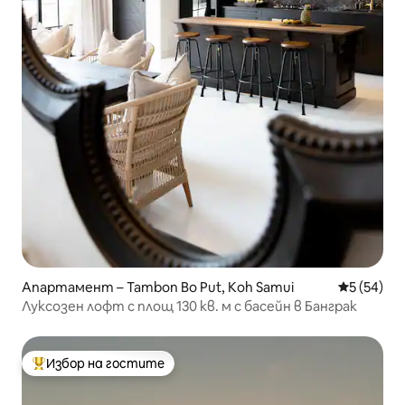
Апартамент – Tambon Bo Put, Koh Samui
Средна оц
5 (54)
Луксозен лофт с площ 130 кв. м с басейн в Банграк
Избор на гостите
Най-популярен избор на гостите