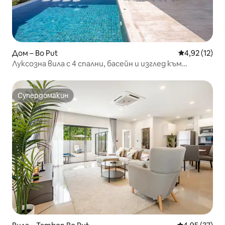
Дом – Bo Put
Средна оценк
4,92 (12)
Луксозна вила с 4 спални, басейн и изглед към
морето край залива • Залези
Супердомакин
Супердомакин