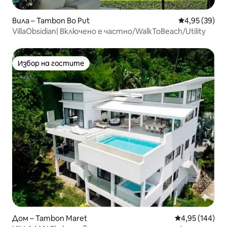
Вила – Tambon Bo Put
Средна оценк
4,95 (39)
VillaObsidian| Включено е частно/WalkToBeach/Utility
Избор на гостите
Избор на гостите
Дом – Tambon Maret
Средна оценка
4,95 (144)