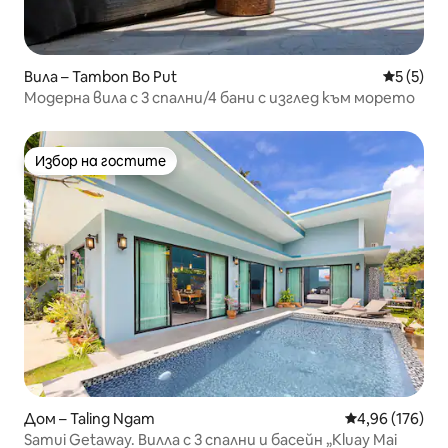
Вила – Tambon Bo Put
Средна о
5 (5)
Модерна вила с 3 спални/4 бани с изглед към морето
Избор на гостите
Избор на гостите
Дом – Taling Ngam
Средна оценка
4,96 (176)
Samui Getaway. Вилла с 3 спални и басейн „Kluay Mai