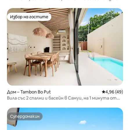
към морето
Избор на гостите
Избор на гостите
Дом – Tambon Bo Put
Средна оценк
4,96 (49)
Вила със 2 спални и басейн в Самуи, на 1 минута от
плажа
Супердомакин
Супердомакин