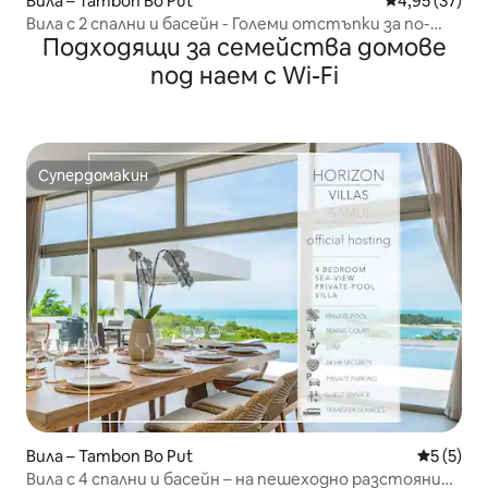
Вила – Tambon Bo Put
Средна оценк
4,95 (37)
Вила с 2 спални и басейн - Големи отстъпки за по-
Подходящи за семейства домове
продължителни престои
под наем с Wi-Fi
Супердомакин
Супердомакин
Вила – Tambon Bo Put
Средна о
5 (5)
Вила с 4 спални и басейн – на пешеходно разстояние