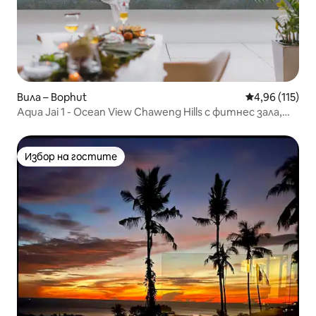
Вила – Bophut
Средна оценка
4,96 (115)
Aqua Jai 1 - Ocean View Chaweng Hills с фитнес зала,
басейн
Избор на гостите
Избор на гостите