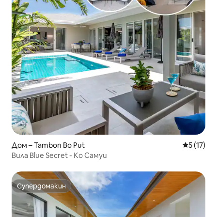
Дом – Tambon Bo Put
Средна оц
5 (17)
Вила Blue Secret - Ко Самуи
Супердомакин
Супердомакин