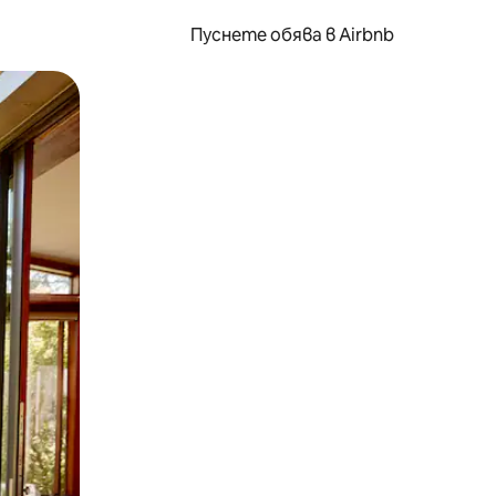
Пуснете обява в Airbnb
окосване или плъзгане.