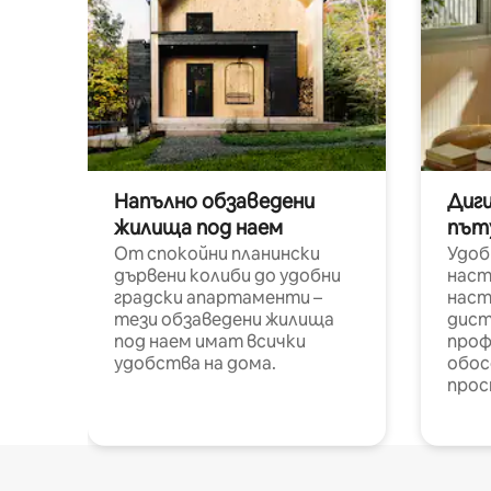
Напълно обзаведени
Диг
жилища под наем
път
От спокойни планински
Удоб
дървени колиби до удобни
наст
градски апартаменти –
наст
тези обзаведени жилища
дист
под наем имат всички
проф
удобства на дома.
обос
прос