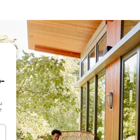
-
и
е
е клавишите със стрелки нагоре и надолу или навигирайте с д