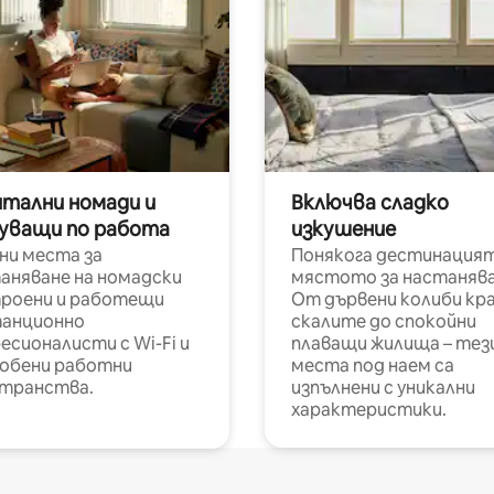
итални номади и
Включва сладко
уващи по работа
изкушение
ни места за
Понякога дестинацият
аняване на номадски
мястото за настанява
роени и работещи
От дървени колиби кр
анционно
скалите до спокойни
есионалисти с Wi-Fi и
плаващи жилища – тез
обени работни
места под наем са
транства.
изпълнени с уникални
характеристики.