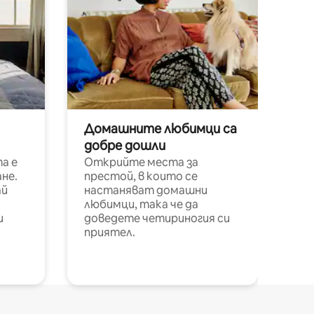
Домашните любимци са
добре дошли
а е
Открийте места за
не.
престой, в които се
ай
настаняват домашни
любимци, така че да
и
доведете четириногия си
приятел.