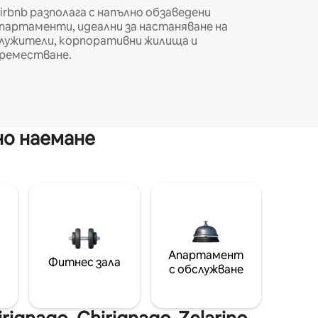
irbnb разполага с напълно обзаведени
партаменти, идеални за настаняване на
лужители, корпоративни жилища и
реместване.
но наемане
Апартамент
Фитнес зала
с обслужване