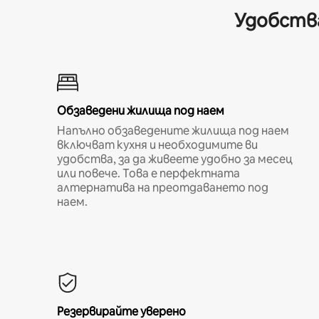
Удобства
Обзаведени жилища под наем
Напълно обзаведените жилища под наем
включват кухня и необходимите ви
удобства, за да живеете удобно за месец
или повече. Това е перфектната
алтернатива на преотдаването под
наем.
Резервирайте уверено