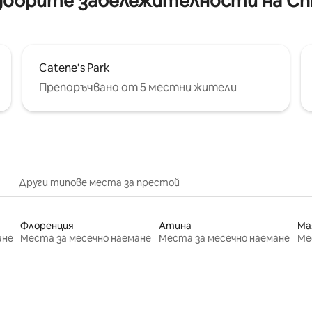
обрите забележителности на Chirig
Catene’s Park
Препоръчвано от 5 местни жители
Други типове места за престой
Флоренция
Атина
Ма
ане
Места за месечно наемане
Места за месечно наемане
Ме