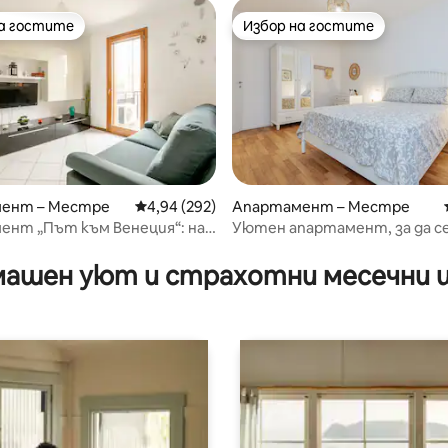
на гостите
Избор на гостите
на гостите
Избор на гостите
ент – Местре
Средна оценка: 4,94 от 5, 292 отзива
4,94 (292)
Апартамент – Местре
ент „Път към Венеция“: на
Уютен апартамент, за да с
т 5, 197 отзива
и от Венеция
насладите на Венеция
ашен уют и страхотни месечни 