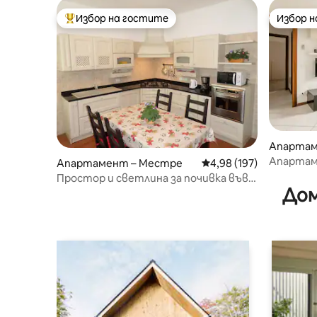
Избор на гостите
Избор 
Най-популярен избор на гостите
Избор 
Апартам
Апартам
Апартамент – Местре
Средна оценка: 4,98 о
4,98 (197)
15 минут
Простор и светлина за почивка във
Дом
Венеция