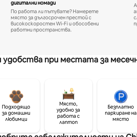
дигитални номади
A
По работа ли пътувате? Намерете
а
място за дългосрочен престой с
с
високоскоростен Wi-Fi и обособени
п
работни пространства.
 удобства при местата за месеч
Място,
Подходящо
Безплатно
удобно за
за домашни
паркиране на
работа с
любимци
място
лаптоп