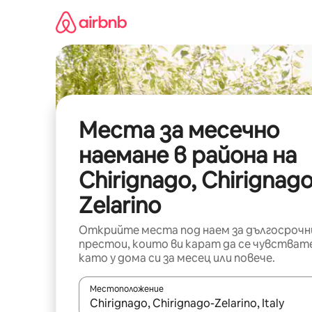
Пропускане
към
съдържанието
Места за месечно
наемане в района на
Chirignago, Chirignago
Zelarino
Открийте места под наем за дългосрочн
престои, които ви карат да се чувстват
като у дома си за месец или повече.
Местоположение
Когато резултатите се покажат, използвайт