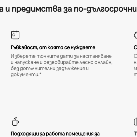
 и предимства за по-дългосрочн
Гъвкавост, от която се нуждаете
О
Изберете точните дати за настаняване
С
и напускане и резервирайте лесно онлайн,
н
без допълнителни задължения и
м
документи.*
т
Подходящи за работа помещения за
Т