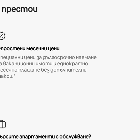
и престои
простени месечни цени
пециални цени за дългосрочно наемане
а ваканционни имоти и еднократно
есечно плащане без допълнителни
акси.*
ърсите апартаменти с обслужване?