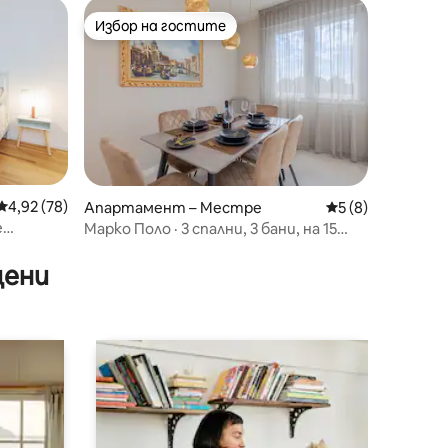
Избор на гостите
Избор на гостите
Средна оценка: 4,92 от 5, 78 отзива
4,92 (78)
Апартамент – Местре
Средна оценка: 
5 (8)
е
Марко Поло · 3 спални, 3 бани, на 15
минути от Венеция
цени