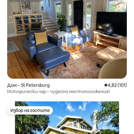
Супердомакин
Дом – St Petersburg
Средна оценка
4,82 (101)
Исторически чар – чудесно местоположение!
Избор на гостите
Избор на гостите