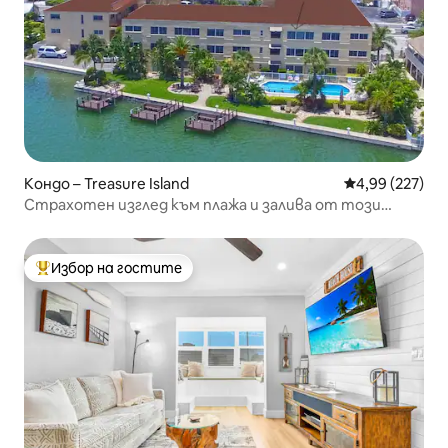
Кондо – Treasure Island
Средна оценка
4,99 (227)
Страхотен изглед към плажа и залива от този
курорт.
Избор на гостите
Най-популярен избор на гостите