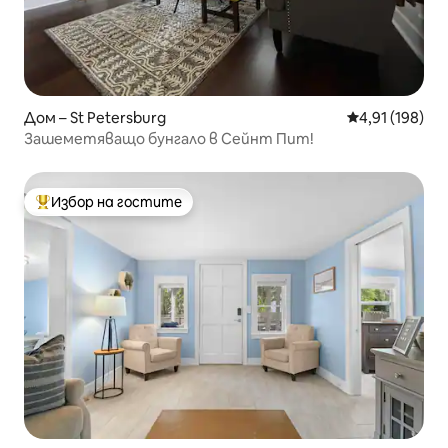
Дом – St Petersburg
Средна оценка
4,91 (198)
Зашеметяващо бунгало в Сейнт Пит!
Избор на гостите
Най-популярен избор на гостите