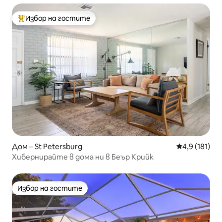
Избор на гостите
Най-популярен избор на гостите
Дом – St Petersburg
Средна оценк
4,9 (181)
Хибернирайте в дома ни в Беър Крийк
Избор на гостите
Избор на гостите