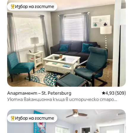
Избор на гостите
Най-популярен избор на гостите
Апартамент – St. Petersburg
Средна оценка
4,93 (509)
Уютна ваканционна къща в историческо старо
Небраска
Избор на гостите
Най-популярен избор на гостите