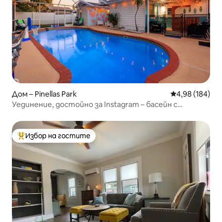
Дом – Pinellas Park
Средна оценка
4,98 (184)
Уединение, достойно за Instagram – басейн с
подгрята вода – стая с видеоигри – голф
Избор на гостите
Най-популярен избор на гостите