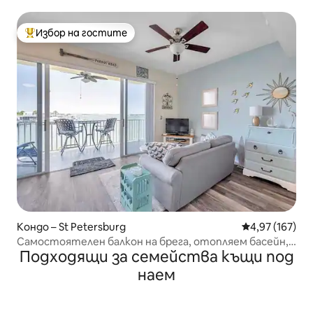
балкон
Избор на гостите
Най-популярен избор на гостите
Кондо – St Petersburg
Средна оценка
4,97 (167)
Самостоятелен балкон на брега, отопляем басейн,
Подходящи за семейства къщи под
хидромасажна вана
наем