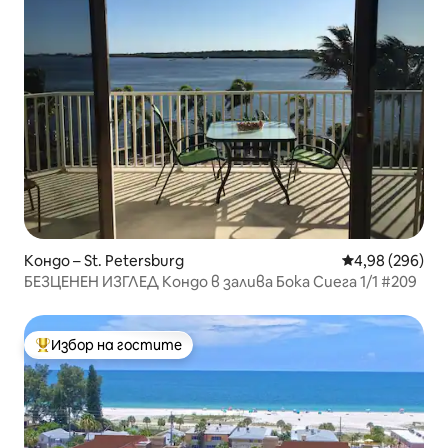
Кондо – St. Petersburg
Средна оценка
4,98 (296)
БЕЗЦЕНЕН ИЗГЛЕД Кондо в залива Бока Сиега 1/1 #209
Избор на гостите
Най-популярен избор на гостите