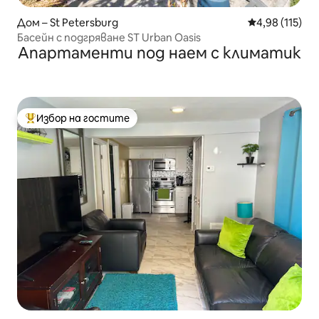
Дом – St Petersburg
Средна оценка
4,98 (115)
Басейн с подгряване ST Urban Oasis
Апартаменти под наем с климатик
Избор на гостите
Най-популярен избор на гостите