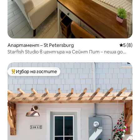
Апартамент – St Petersburg
Средна о
5 (8)
Starfish Studio в центъра на Сейнт Пит – пеша до
баровете
Избор на гостите
Най-популярен избор на гостите