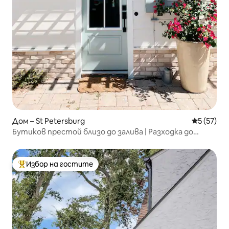
Дом – St Petersburg
Средна оц
5 (57)
Бутиков престой близо до залива | Разходка до
центъра.
Избор на гостите
Най-популярен избор на гостите