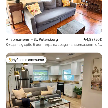
Апартамент – St. Petersburg
Средна оценка
4,88 (201)
Къща на дърво в центъра на града - апартамент с 1
спалня в центъра на Сейнт Пит
Избор на гостите
Най-популярен избор на гостите