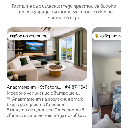
Гостите са съгласни: тези престои са високо
оценени заради тяхното местоположение,
чистота и др.
Избор на гостите
Избор на гос
Избор на гостите
Най-популярен 
Апартамент – St Petersb
Средна оценка: 4,87 от 5, 104
4,87 (104)
urg
Модерно уединение с вътрешен
двор близо до центъра
🌴 Апартамент на последния етаж
близо до езерото Кресънт +
5 минути до центъра Отседнете в
светло и стилно място за почивка с
1 спалня, само на няколко минути от
центъра на Сейнт Пит. Насладете