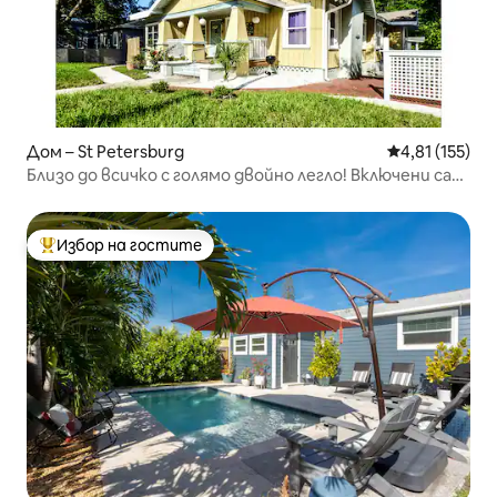
Дом – St Petersburg
Средна оценка
4,81 (155)
Близо до всичко с голямо двойно легло! Включени са
велосипеди
Избор на гостите
Най-популярен избор на гостите