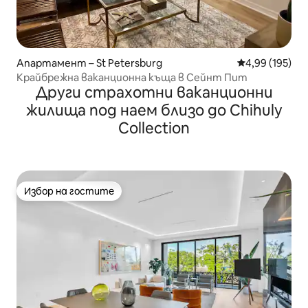
Апартамент – St Petersburg
Средна оценка
4,99 (195)
Крайбрежна ваканционна къща в Сейнт Пит
Други страхотни ваканционни
жилища под наем близо до Chihuly
Collection
Избор на гостите
Избор на гостите