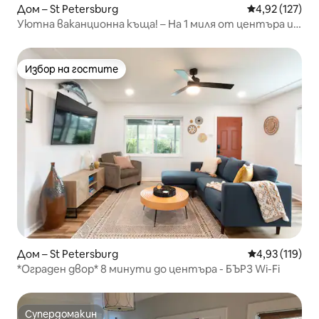
Дом – St Petersburg
Средна оценка
4,92 (127)
Уютна ваканционна къща! – На 1 миля от центъра и
кея
Избор на гостите
Избор на гостите
Дом – St Petersburg
Средна оценка
4,93 (119)
*Ограден двор* 8 минути до центъра - БЪРЗ Wi-Fi
Супердомакин