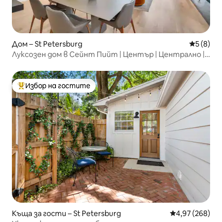
Дом – St Petersburg
Средна о
5 (8)
Луксозен дом в Сейнт Пийт | Център | Централно |
Балкон
Избор на гостите
Най-популярен избор на гостите
Къща за гости – St Petersburg
Средна оценка
4,97 (268)