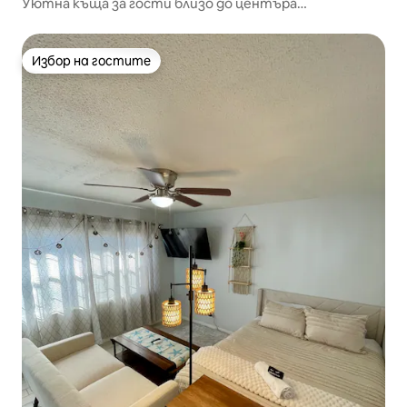
Уютна къща за гости близо до центъра
(нетоксична)
Избор на гостите
Избор на гостите