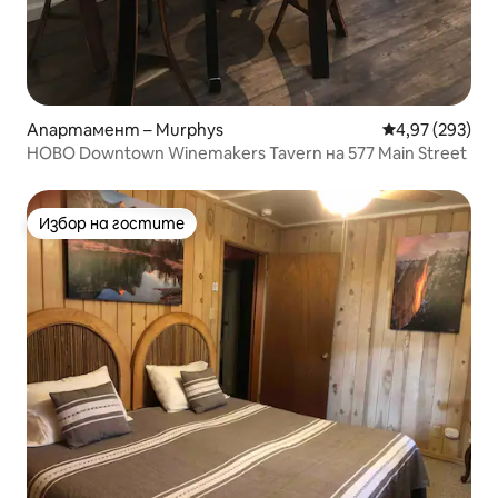
Апартамент – Murphys
Средна оценка
4,97 (293)
НОВО Downtown Winemakers Tavern на 577 Main Street
Избор на гостите
Избор на гостите