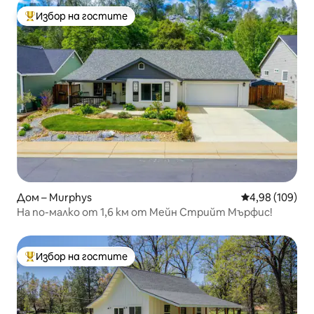
Избор на гостите
Най-популярен избор на гостите
Дом – Murphys
Средна оценка
4,98 (109)
На по-малко от 1,6 км от Мейн Стрийт Мърфис!
Избор на гостите
Най-популярен избор на гостите