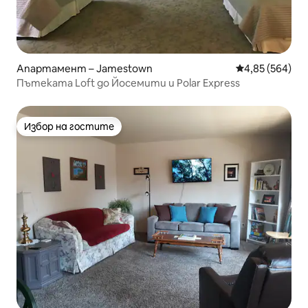
Апартамент – Jamestown
Средна оценка
4,85 (564)
Пътеката Loft до Йосемити и Polar Express
Избор на гостите
Избор на гостите