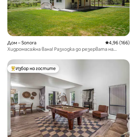
Дом – Sonora
Средна оценка
4,96 (166)
Хидромасажна вана! Разходка до резервата на
местните жители! 2 частни акра
Избор на гостите
Най-популярен избор на гостите