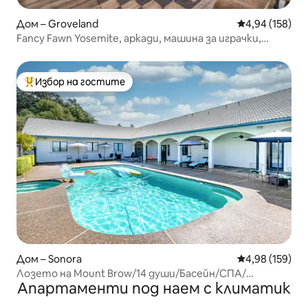
Дом – Groveland
Средна оценка
4,94 (158)
Fancy Fawn Yosemite, аркади, машина за играчки,
езеро
Избор на гостите
Най-популярен избор на гостите
Дом – Sonora
Средна оценка
4,98 (159)
Лозето на Mount Brow/14 души/Басейн/СПА/
Апартаменти под наем с климатик
Йосемити