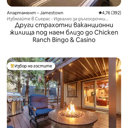
Апартамент – Jamestown
Средна оценка
4,76 (392)
Избягайте в Сиерас - Идеално за дългосрочни
Други страхотни ваканционни
пътешественици.
жилища под наем близо до Chicken
Ranch Bingo & Casino
Избор на гостите
Най-популярен избор на гостите