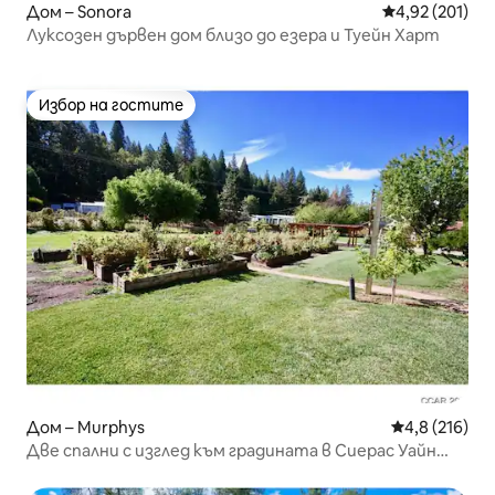
Дом – Sonora
Средна оценка
4,92 (201)
Луксозен дървен дом близо до езера и Туейн Харт
Избор на гостите
Избор на гостите
Дом – Murphys
Средна оценк
4,8 (216)
Две спални с изглед към градината в Сиерас Уайн
Кънтри