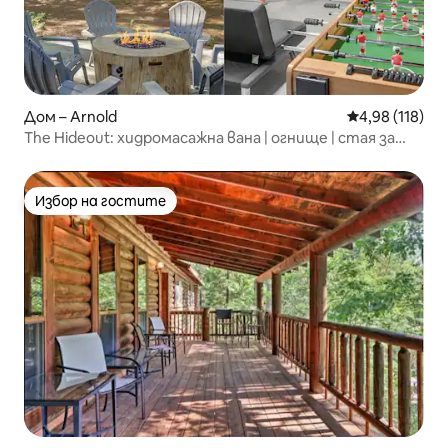
Дом – Arnold
Средна оценка
4,98 (118)
The Hideout: хидромасажна вана | огнище | стая за
игри
Избор на гостите
Избор на гостите