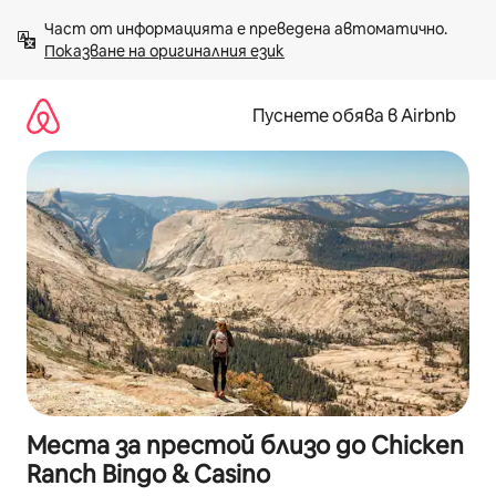
Пропускане
Част от информацията е преведена автоматично. 
към
Показване на оригиналния език
съдържанието
Пуснете обява в Airbnb
Места за престой близо до Chicken
Ranch Bingo & Casino