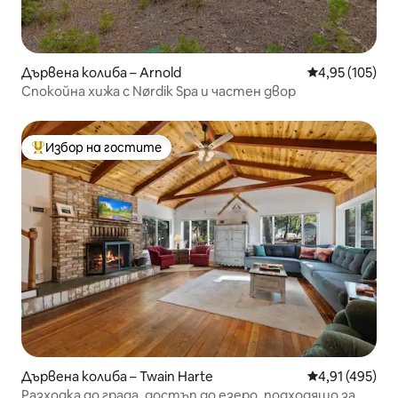
Дървена колиба – Arnold
Средна оценка
4,95 (105)
Спокойна хижа с Nørdik Spa и частен двор
Избор на гостите
Най-популярен избор на гостите
Дървена колиба – Twain Harte
Средна оценка
4,91 (495)
Разходка до града, достъп до езеро, подходящо за