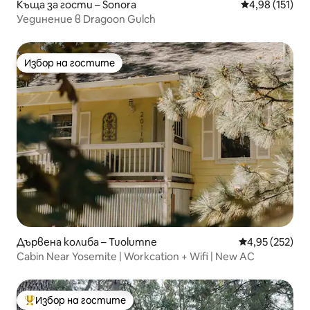
Къща за гости – Sonora
Средна оценка
4,98 (151)
Уединение в Dragoon Gulch
Избор на гостите
Избор на гостите
Дървена колиба – Tuolumne
Средна оценка
4,95 (252)
Cabin Near Yosemite | Workcation + Wifi | New AC
Избор на гостите
Най-популярен избор на гостите