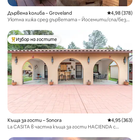
Дървена колиба – Groveland
Средна оценка
4,98 (378)
Уютна хижа сред дърветата – Йосемити/спа/без
такса за вход
Избор на гостите
Най-популярен избор на гостите
Къща за гости – Sonora
Средна оценка
4,95 (363)
La CASITA в частна къща за гости HACIENDA с
телевизор