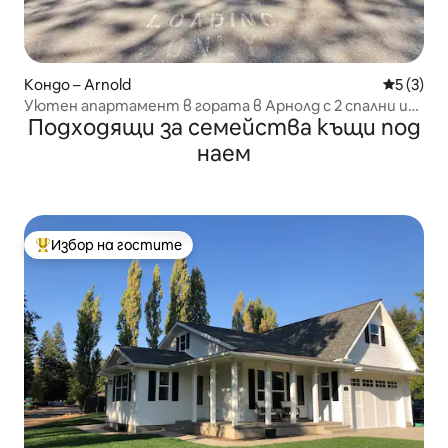
Кондо – Arnold
Средна о
5 (3)
Уютен апартамент в гората в Арнолд с 2 спални и
Подходящи за семейства къщи под
вътрешен двор
наем
Избор на гостите
Най-популярен избор на гостите