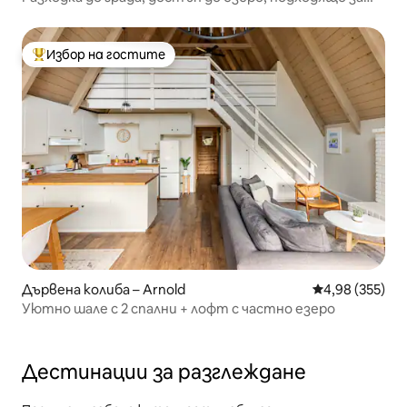
домашни любимци, суперголямо двойно легло
Избор на гостите
Най-популярен избор на гостите
Дървена колиба – Arnold
Средна оценка
4,98 (355)
Уютно шале с 2 спални + лофт с частно езеро
Дестинации за разглеждане