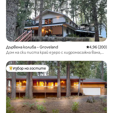
Дървена колиба – Groveland
Средна оценка
4,96 (200)
Дом на ски писта край езеро с хидромасажна вана,
подходящ за кучета, близо до Йосемити
Избор на гостите
Най-популярен избор на гостите