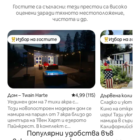
Гостите са съгласни: тези престои са високо
оценени заради тяхното местоположение,
чистота и др.
Избор на гостите
Избор на гос
Най-популярен избор на гостите
Най-популярен 
Дом – Twain Harte
Средна оценка: 4,99 от 5, 11
4,99 (115)
Дървена колиба –
Уединен дом на 7 тихи акра с
Сладко и уютно 
хидромасажна вана!
филми на откри
Този новопостроен модерен дом се
Кино на открито
намира на парцел от 7 акра близо до
игри! Тази уютна
центъра на Твен Харт и езерото
намира в сърцет
Пайнкрест. В комплект с
Калифорнийскат
Популярни удобства във
хидромасажна вана за 7 души,
разполага с 0,4 
закачалки за каравани,
уединение. Ние 