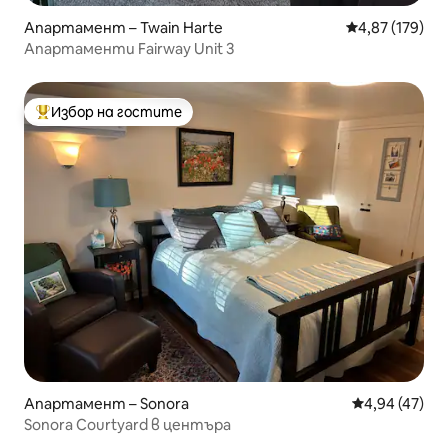
Апартамент – Twain Harte
Средна оценка
4,87 (179)
Апартаменти Fairway Unit 3
Избор на гостите
Най-популярен избор на гостите
Апартамент – Sonora
Средна оценк
4,94 (47)
Sonora Courtyard в центъра