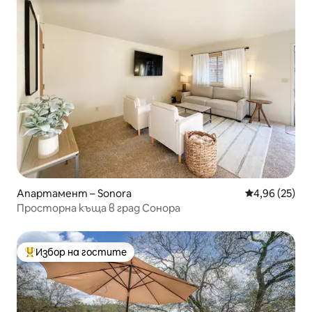
Апартамент – Sonora
Средна оценк
4,96 (25)
Просторна къща в град Сонора
Избор на гостите
Най-популярен избор на гостите