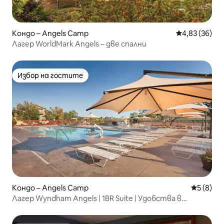
Кондо – Angels Camp
Средна оценк
4,83 (36)
Лагер WorldMark Angels – две спални
Избор на гостите
Избор на гостите
Кондо – Angels Camp
Средна о
5 (8)
Лагер Wyndham Angels | 1BR Suite | Удобства в
курорта