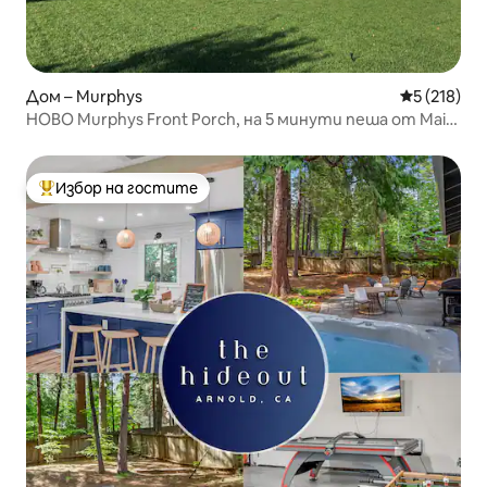
Дом – Murphys
Средна оце
5 (218)
НОВО Murphys Front Porch, на 5 минути пеша от Main
St
Избор на гостите
Най-популярен избор на гостите