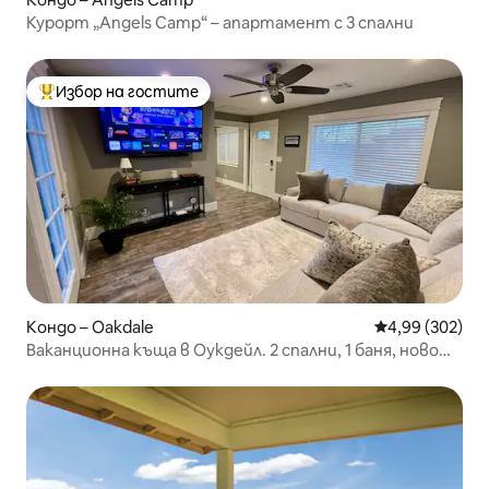
Курорт „Angels Camp“ – апартамент с 3 спални
Избор на гостите
Най-популярен избор на гостите
Кондо – Oakdale
Средна оценка
4,99 (302)
Ваканционна къща в Оукдейл. 2 спални, 1 баня, ново
ремонтирана!