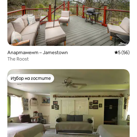
Апартамент – Jamestown
Средна оц
5 (56)
The Roost
Избор на гостите
Избор на гостите