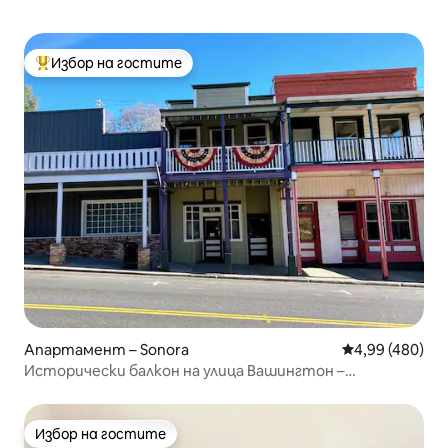
Избор на гостите
Най-популярен избор на гостите
Апартамент – Sonora
Средна оценка
4,99 (480)
Исторически балкон на улица Вашингтон –
безплатно паркиране
Избор на гостите
Избор на гостите