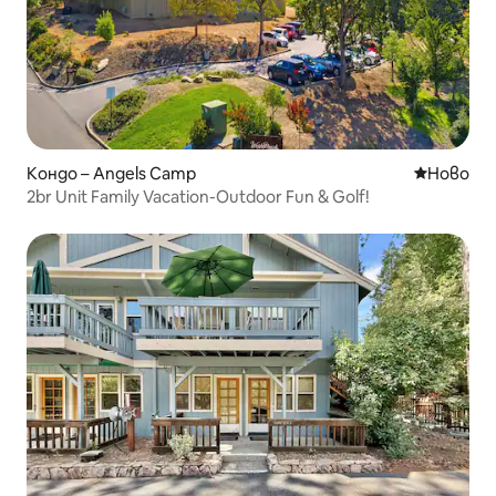
Кондо – Angels Camp
Ново мяс
Ново
2br Unit Family Vacation-Outdoor Fun & Golf!