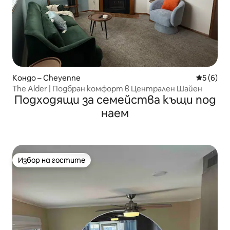
Кондо – Cheyenne
Средна о
5 (6)
The Alder | Подбран комфорт в Централен Шайен
Подходящи за семейства къщи под
наем
Избор на гостите
Избор на гостите