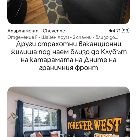
Апартамент – Cheyenne
Средна оценк
4,71 (93)
Отделение F - Шайен Хоум - 2 спални - близо до
Други страхотни ваканционни
центъра на града
жилища под наем близо до Клубът
на катарамата на Дните на
граничния фронт