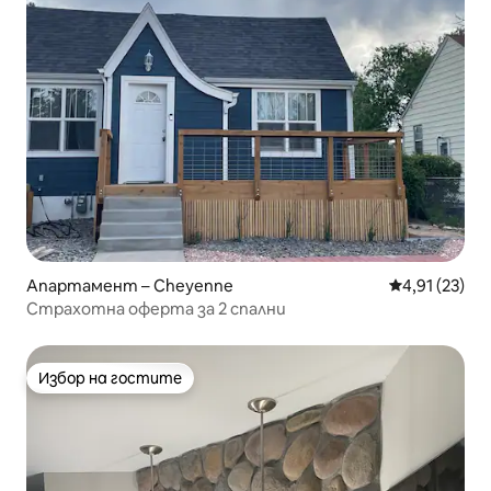
Апартамент – Cheyenne
Средна оценк
4,91 (23)
Страхотна оферта за 2 спални
Избор на гостите
Избор на гостите