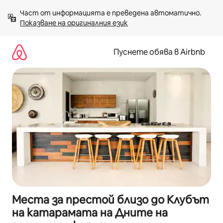
Пропускане
Част от информацията е преведена автоматично. 
към
Показване на оригиналния език
съдържанието
Пуснете обява в Airbnb
Места за престой близо до Клубът
на катарамата на Дните на