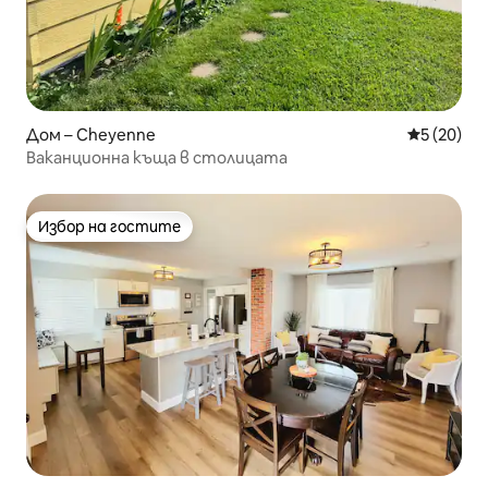
Дом – Cheyenne
Средна оц
5 (20)
Ваканционна къща в столицата
Избор на гостите
Избор на гостите