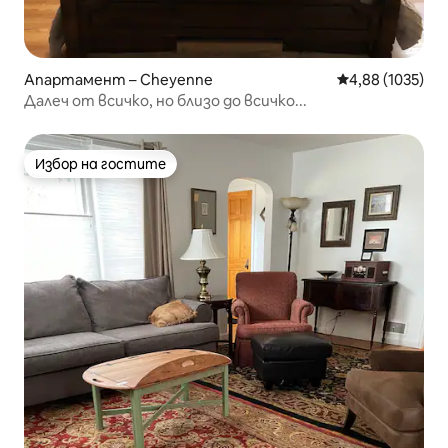
Апартамент – Cheyenne
Средна оценка:
4,88 (1035)
Далеч от всичко, но близо до всичко...
Избор на гостите
Избор на гостите