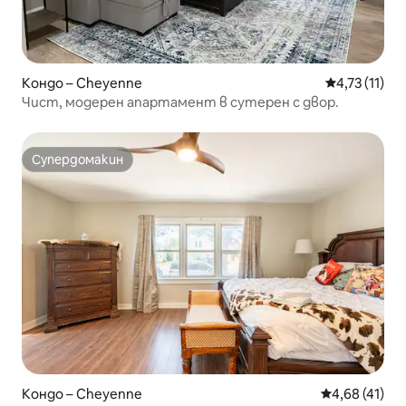
Кондо – Cheyenne
Средна оцен
4,73 (11)
Чист, модерен апартамент в сутерен с двор.
Супердомакин
Супердомакин
Кондо – Cheyenne
Средна оценк
4,68 (41)