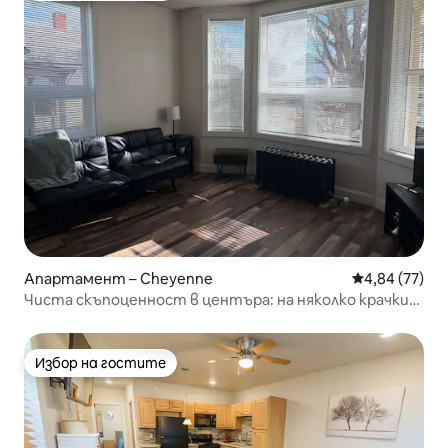
Апартамент – Cheyenne
Средна оценк
4,84 (77)
Чиста скъпоценност в центъра: на няколко крачки
от ресторанти и пивоварни
Избор на гостите
Избор на гостите