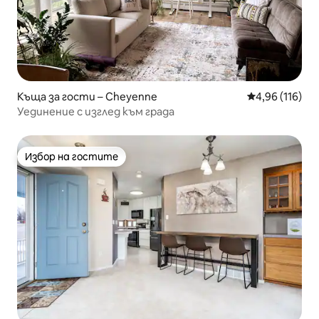
Къща за гости – Cheyenne
Средна оценка
4,96 (116)
Уединение с изглед към града
Избор на гостите
Избор на гостите