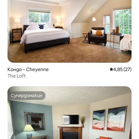
Кондо – Cheyenne
Средна оценк
4,85 (27)
The Loft
Супердомакин
Супердомакин