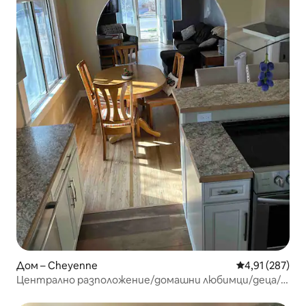
Дом – Cheyenne
Средна оценка
4,91 (287)
Централно разположение/домашни любимци/деца/
ограден двор/Wi - Fi