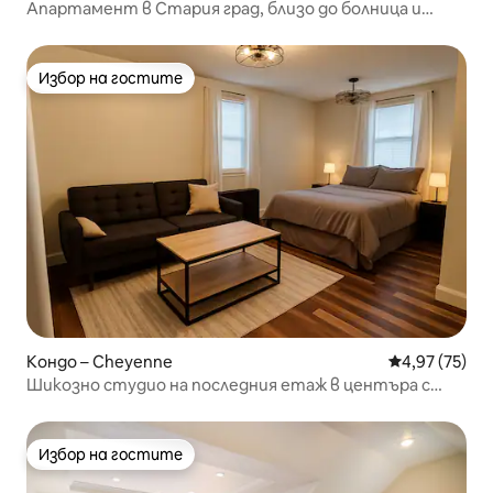
Апартамент в Стария град, близо до болница и
Капитолия
Избор на гостите
Избор на гостите
Кондо – Cheyenne
Средна оценк
4,97 (75)
Шикозно студио на последния етаж в центъра с
голяма кухня
Избор на гостите
Избор на гостите