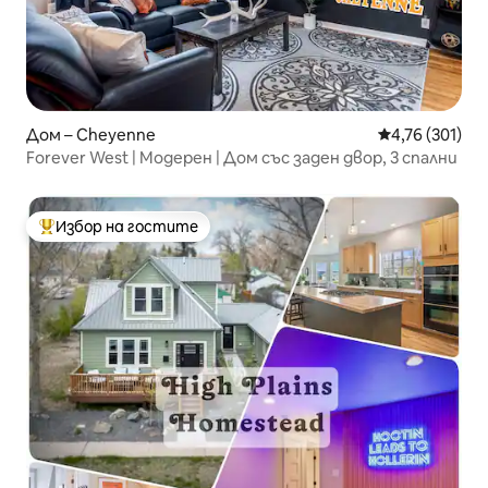
Дом – Cheyenne
Средна оценка
4,76 (301)
Forever West | Модерен | Дом със заден двор, 3 спални
Избор на гостите
Най-популярен избор на гостите