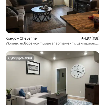
Кондо – Cheyenne
Средна оценка
4,97 (158)
Уютен, новоремонтиран апартамент, централно
разположен
Супердомакин
Супердомакин