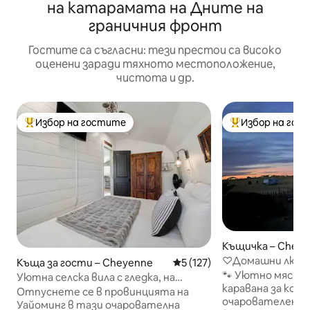
на катарамата на Дните на
граничния фронт
Гостите са съгласни: тези престои са високо
оценени заради тяхното местоположение,
чистота и др.
Избор на гостите
Избор на гос
Най-популярен избор на гостите
Най-популярен 
Къщичка – Chey
♡Домашни любим
Къща за гости – Cheyenne
Средна оценка: 5 от 5, 127
5 (127)
за коне, Рено – 2
🐾 Уютно място 
Уютна селска вила с гледка, на
нощувка
каравана за коне!
5 минути от града
Отпуснете се в провинцията на
очарователен к
Уайоминг в тази очарователна