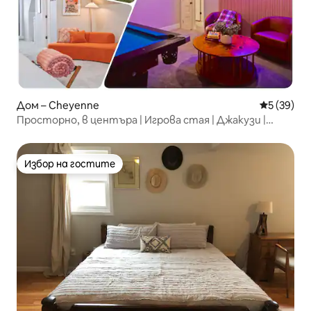
Дом – Cheyenne
Средна оц
5 (39)
Просторно, в центъра | Игрова стая | Джакузи |
Сауна
Избор на гостите
Избор на гостите