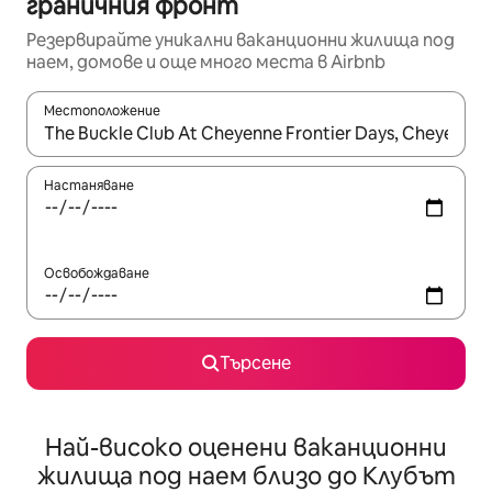
граничния фронт
Резервирайте уникални ваканционни жилища под
наем, домове и още много места в Airbnb
Местоположение
Когато резултатите се покажат, използвайте клавишите 
Настаняване
Освобождаване
Търсене
Най-високо оценени ваканционни
жилища под наем близо до Клубът