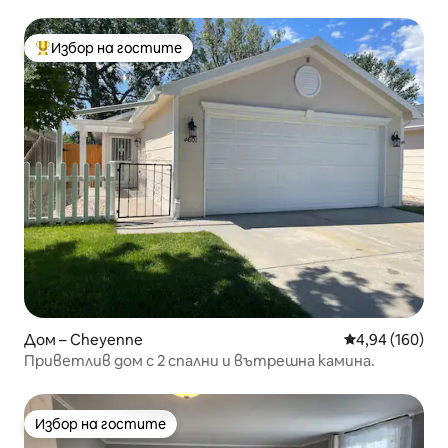
Избор на гостите
Най-популярен избор на гостите
Дом – Cheyenne
Средна оценка
4,94 (160)
Приветлив дом с 2 спални и вътрешна камина.
Избор на гостите
Избор на гостите