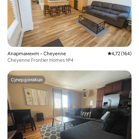
Апартамент – Cheyenne
Средна оценка
4,72 (164)
Cheyenne Frontier Homes №4
Супердомакин
Супердомакин