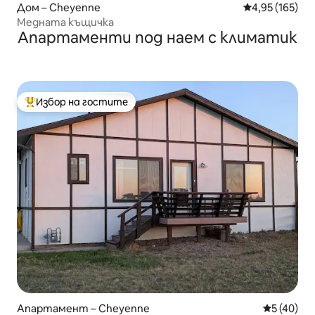
Дом – Cheyenne
Средна оценка
4,95 (165)
Медната къщичка
Апартаменти под наем с климатик
Избор на гостите
Най-популярен избор на гостите
Апартамент – Cheyenne
Средна оц
5 (40)