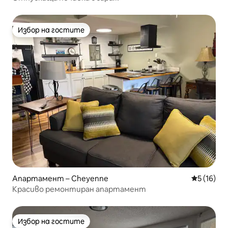
Избор на гостите
Избор на гостите
Апартамент – Cheyenne
Средна оц
5 (16)
Красиво ремонтиран апартамент
Избор на гостите
Избор на гостите