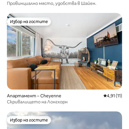
Провинциално място, удобства в Шайен.
Избор на гостите
Избор на гостите
Апартамент – Cheyenne
Средна оцен
4,91 (11)
Скривалището на Лонгхорн
Избор на гостите
Избор на гостите