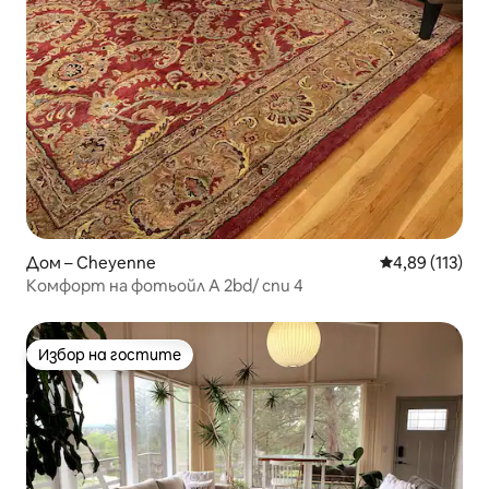
Дом – Cheyenne
Средна оценка
4,89 (113)
Комфорт на фотьойл A 2bd/ спи 4
Избор на гостите
Избор на гостите