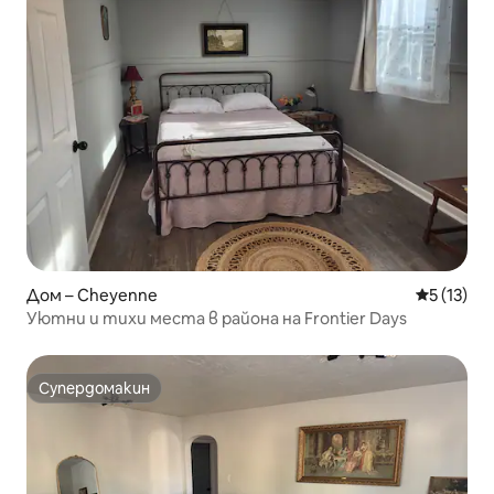
Дом – Cheyenne
Средна оц
5 (13)
Уютни и тихи места в района на Frontier Days
Супердомакин
Супердомакин