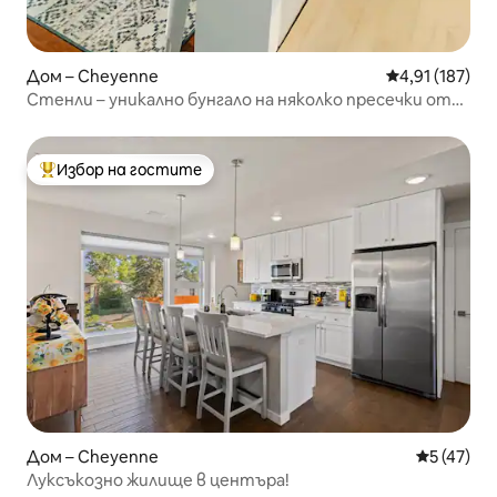
Дом – Cheyenne
Средна оценка
4,91 (187)
Стенли – уникално бунгало на няколко пресечки от
Капитолия
Избор на гостите
Най-популярен избор на гостите
Дом – Cheyenne
Средна оц
5 (47)
Луксъкозно жилище в центъра!