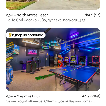
Дом – North Myrtle Beach
Средна оцен
4,9 (97)
Lic. to Chill – долно ниво, дуплекс, подходящ за
домашни любимци
Избор на гостите
Най-популярен избор на гостите
Дом – Мъртле Бийч
Средна оценка
4,97 (169)
Семейно забавление! Светящ се аквариум, стая,
пешеходно разстояние до плажа