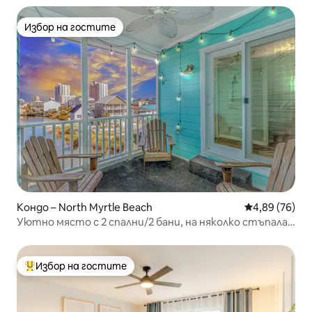
Избор на гостите
Избор на гостите
Кондо – North Myrtle Beach
Средна оценк
4,89 (76)
Уютно място с 2 спални/2 бани, на няколко стъпала
от плажа „Чери Гроув“.
Избор на гостите
Най-популярен избор на гостите