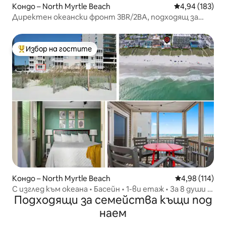
Кондо – North Myrtle Beach
Средна оценка
4,94 (183)
Директен океански фронт 3BR/2BA, подходящ за
кучета **НА БРЕГА НА ОКЕАНА**
Избор на гостите
Най-популярен избор на гостите
Кондо – North Myrtle Beach
Средна оценка
4,98 (114)
С изглед към океана • Басейн • 1-ви етаж • За 8 души •
Подходящи за семейства къщи под
Изгледи
наем