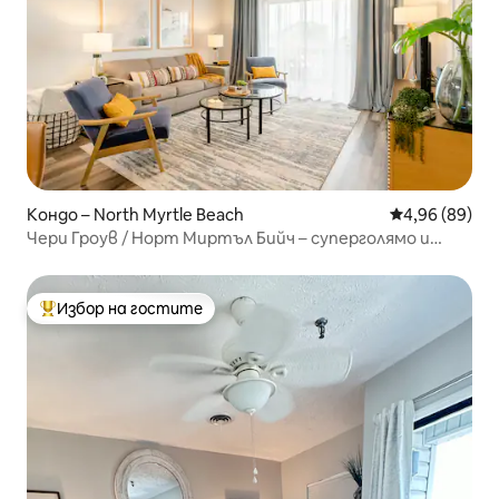
Кондо – North Myrtle Beach
Средна оценк
4,96 (89)
Чери Гроув / Норт Миртъл Бийч – суперголямо и
двойно легло!
Избор на гостите
Най-популярен избор на гостите