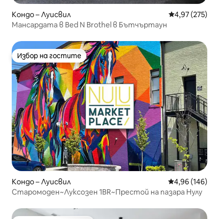
Кондо – Луисвил
Средна оценка
4,97 (275)
Мансардата в Bed N Brothel в Бътчъртаун
Избор на гостите
Избор на гостите
Кондо – Луисвил
Средна оценка
4,96 (146)
Старомоден~Луксозен 1BR~Престой на пазара Нулу