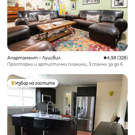
Апартамент – Луисвил
Средна оценка
4,98 (328)
Просторни и артистични планини, 3 спални за до 6
Избор на гостите
Най-популярен избор на гостите