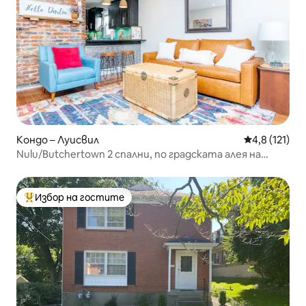
Кондо – Луисвил
Средна оценк
4,8 (121)
Nulu/Butchertown 2 спални, по градската алея на
бърбъна
Избор на гостите
Най-популярен избор на гостите