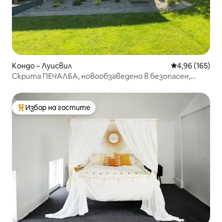
Кондо – Луисвил
Средна оценка
4,96 (165)
Скрита ПЕЧАЛБА, новообзаведено в безопасен,
страхотен район
Избор на гостите
Най-популярен избор на гостите