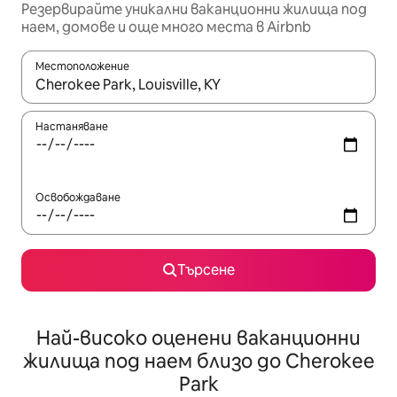
Резервирайте уникални ваканционни жилища под
наем, домове и още много места в Airbnb
Местоположение
Когато резултатите се покажат, използвайте клавишите 
Настаняване
Освобождаване
Търсене
Най-високо оценени ваканционни
жилища под наем близо до Cherokee
Park