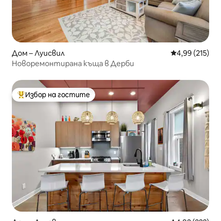
Дом – Луисвил
Средна оценка
4,99 (215)
Новоремонтирана къща в Дерби
Избор на гостите
Най-популярен избор на гостите