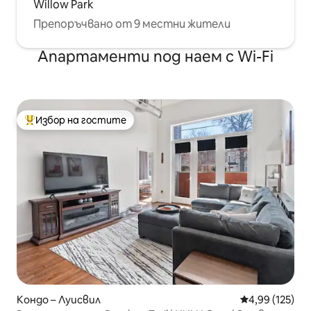
Willow Park
Препоръчвано от 9 местни жители
Апартаменти под наем с Wi-Fi
Избор на гостите
Най-популярен избор на гостите
Кондо – Луисвил
Средна оценка
4,99 (125)