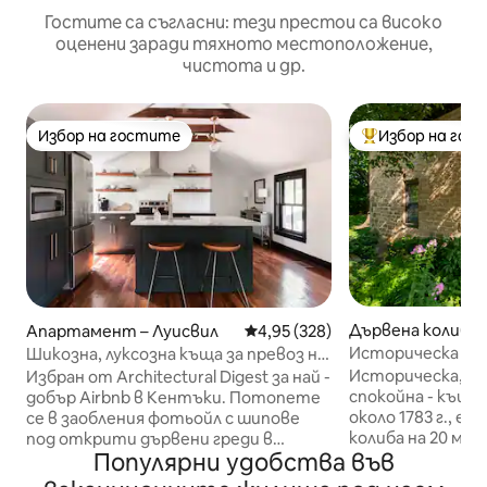
Гостите са съгласни: тези престои са високо
оценени заради тяхното местоположение,
чистота и др.
Избор на гостите
Избор на гос
Избор на гостите
Най-популярен 
Дървена колиба 
Апартамент – Луисвил
Средна оценка: 4,95 от 5, 328
4,95 (328)
Историческа хижа
Шикозна, луксозна къща за превоз на
идеално място
Историческа, уни
Избран от Architectural Digest за най -
спокойна - къщат
добър Airbnb в Кентъки. Потопете
около 1783 г., е 
се в заобления фотьойл с шипове
колиба на 20 ми
под открити дървени греди в
Популярни удобства във
имение от 13 акра. В близос
характерно уединение с минимален,
известната бър
модерен стил. Това историческо