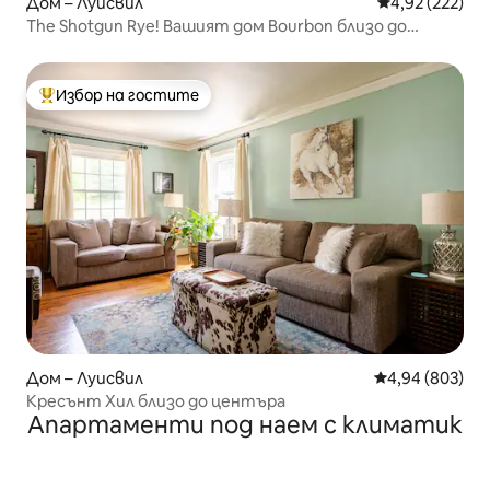
Дом – Луисвил
Средна оценка
4,92 (222)
The Shotgun Rye! Вашият дом Bourbon близо до
центъра
Избор на гостите
Най-популярен избор на гостите
Дом – Луисвил
Средна оценка
4,94 (803)
Кресънт Хил близо до центъра
Апартаменти под наем с климатик