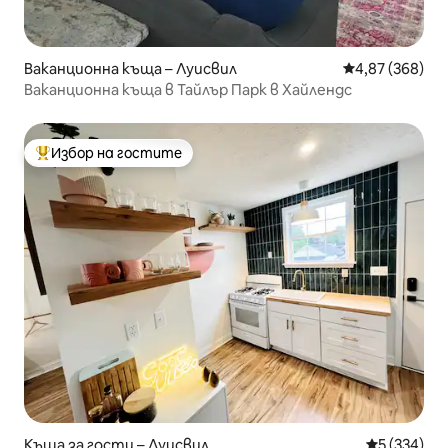
Ваканционна къща – Луисвил
Средна оценка
4,87 (368)
Ваканционна къща в Тайлър Парк в Хайлендс
Избор на гостите
Най-популярен избор на гостите
Къща за гости – Луисвил
Средна оце
5 (334)