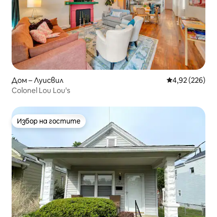
Дом – Луисвил
Средна оценка
4,92 (226)
Colonel Lou Lou's
Избор на гостите
Избор на гостите