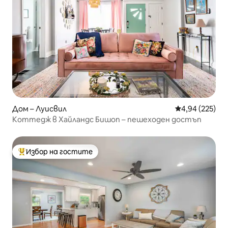
Дом – Луисвил
Средна оценка
4,94 (225)
Коттедж в Хайландс Бишоп – пешеходен достъп
Избор на гостите
Най-популярен избор на гостите