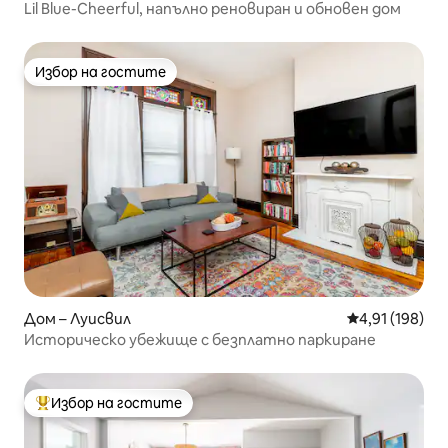
Lil Blue-Cheerful, напълно реновиран и обновен дом
Избор на гостите
Избор на гостите
Дом – Луисвил
Средна оценка
4,91 (198)
Историческо убежище с безплатно паркиране
Избор на гостите
Най-популярен избор на гостите