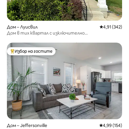
Дом – Луисвил
Средна оценка
4,91 (342)
Дом в тих квартал с изключително
местоположение
Избор на гостите
Най-популярен избор на гостите
Дом – Jeffersonville
Средна оценка
4,99 (154)