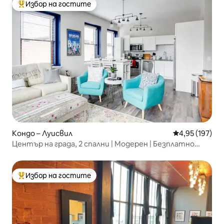
Избор на гостите
Най-популярен избор на гостите
Кондо – Луисвил
Средна оценка
4,95 (197)
Център на града, 2 спални | Модерен | Безплатно
паркиране | Безопасен7
Избор на гостите
Най-популярен избор на гостите