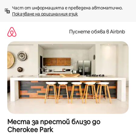
Пропускане
Част от информацията е преведена автоматично. 
към
Показване на оригиналния език
съдържанието
Пуснете обява в Airbnb
Места за престой близо до
Cherokee Park