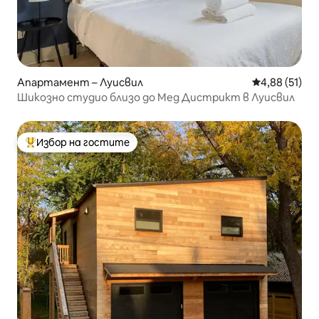
Апартамент – Луисвил
Средна оценк
4,88 (51)
Шикозно студио близо до Мед Дистрикт в Луисвил
Избор на гостите
Най-популярен избор на гостите