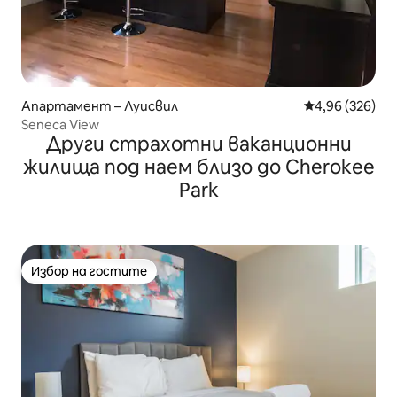
Апартамент – Луисвил
Средна оценка
4,96 (326)
Seneca View
Други страхотни ваканционни
жилища под наем близо до Cherokee
Park
Избор на гостите
Избор на гостите