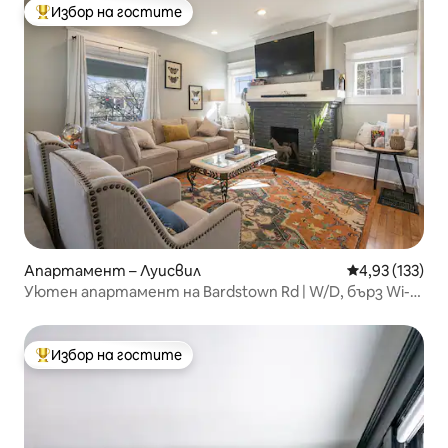
Избор на гостите
Най-популярен избор на гостите
Апартамент – Луисвил
Средна оценка
4,93 (133)
Уютен апартамент на Bardstown Rd | W/D, бърз Wi-
Fi, паркинг
Избор на гостите
Най-популярен избор на гостите