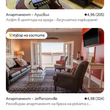
Апартамент – Луисвил
Средна оценка
4,96 (205)
Лофт в центъра на града – безплатно паркиране!
Избор на гостите
Най-популярен избор на гостите
Апартамент – Jeffersonville
Средна оценка
4,98 (324)
Реновиран апартамент на брега на реката с
издигната веранда