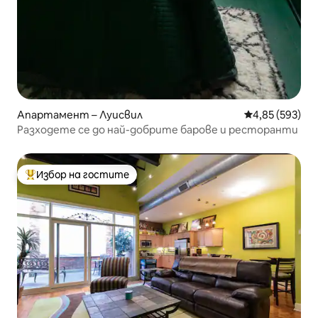
Апартамент – Луисвил
Средна оценка
4,85 (593)
Разходете се до най-добрите барове и ресторанти
Избор на гостите
Най-популярен избор на гостите