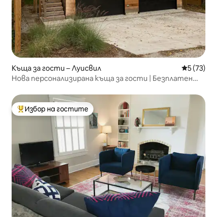
Къща за гости – Луисвил
Средна оц
5 (73)
Нова персонализирана къща за гости | Безплатен
паркинг | 4 спални места
Избор на гостите
Най-популярен избор на гостите