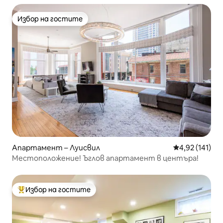
Избор на гостите
Избор на гостите
Апартамент – Луисвил
Средна оценка
4,92 (141)
Местоположение! Ъглов апартамент в центъра!
Избор на гостите
Най-популярен избор на гостите