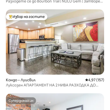
Разходете се до Bourbon Trail | NULU Gem | Затворен
паркинг
Избор на гостите
Най-популярен избор на гостите
Кондо – Луисвил
Средна оценка
4,97 (157)
Луксозен АПАРТАМЕНТ НА 2 НИВА РАЗХОДКА ДО
всичко Хайлендс!
Супердомакин
Супердомакин