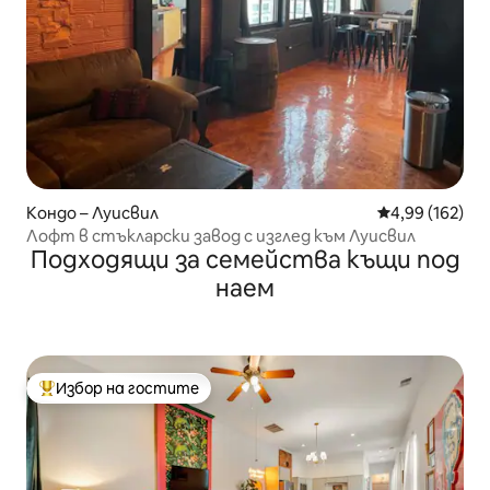
Кондо – Луисвил
Средна оценка
4,99 (162)
Лофт в стъкларски завод с изглед към Луисвил
Подходящи за семейства къщи под
наем
Избор на гостите
Най-популярен избор на гостите