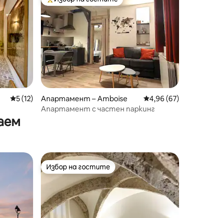
тите
Най-популярен избор на гостите
Средна оценка: 5 от 5, 12 отзива
5 (12)
Апартамент – Amboise
Средна оценка: 4,96
4,96 (67)
Апартамент с частен паркинг
аем
Избор на гостите
Избор на гостите