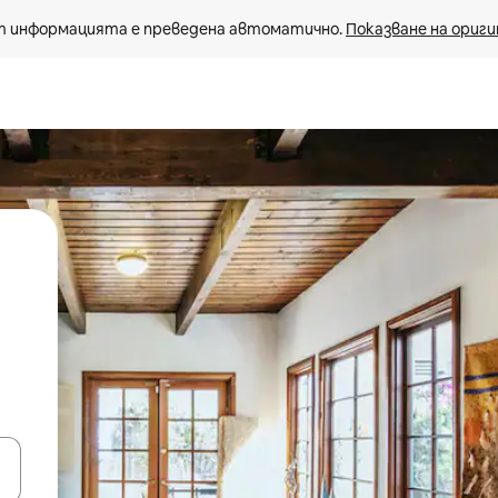
 информацията е преведена автоматично. 
Показване на ориги
е клавишите със стрелки нагоре и надолу или навигирайте с д