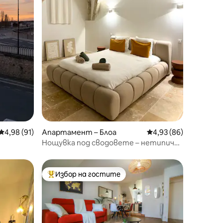
Средна оценка: 4,98 от 5, 91 отзива
4,98 (91)
Апартамент – Блоа
Средна оценка: 4,93
4,93 (86)
Нощувка под сводовете – нетипичен
апартамент
Избор на гостите
Най-популярен избор на гостите