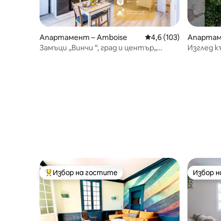
Апартамент – Amboise
Средна оценка: 4,6 о
4,6 (103)
Апартам
Замъци „Винчи “, град и център„
Изглед к
Лоара “
Апартаме
Вътрешен
Избор на гостите
Избор 
Най-популярен избор на гостите
Избор 