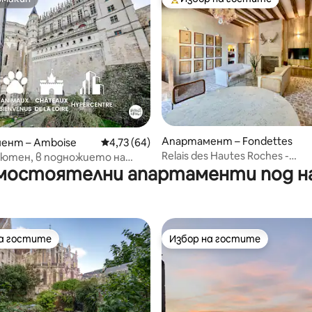
омакин
Най-популярен избор на гос
т 5, 185 отзива
Апартамент – Fondettes
ент – Amboise
Средна оценка: 4,73 от 5, 64 отзива
4,73 (64)
Relais des Hautes Roches -
уютен, в подножието на
мостоятелни апартаменти под н
Апартамент Baron
подходящ за домашни
на гостите
Избор на гостите
на гостите
Избор на гостите