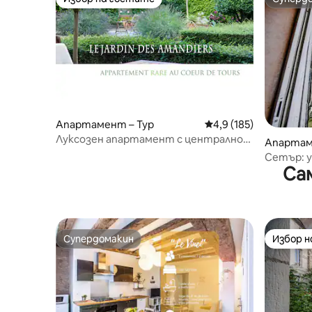
Избор на гостите
Суперд
Апартамент – Тур
Средна оценка: 4,9 о
4,9 (185)
Луксозен апартамент с централно
Апартам
местоположение - стартова
Сетър: 
оферта!
Са
замъка, 
любимци
Супердомакин
Избор 
Супердомакин
Избор 