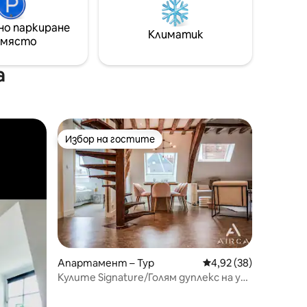
 просто
то
но паркиране
излезете
Климатик
 място
е озовете
тмосфера
а
Избор на гостите
Избор на гостите
Апартамент – Тур
Средна оценка: 4,92
4,92 (38)
Кулите Signature/Голям дуплекс на ул.
„Насионал“