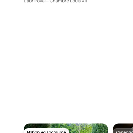
L'abri royal – Chambre Louis XII
Избор на гостите
Суперд