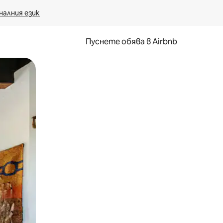
налния език
Пуснете обява в Airbnb
окосване или плъзгане.