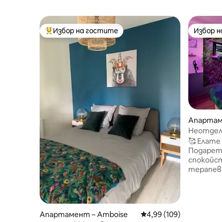
Избор на гостите
Избор 
Най-популярен избор на гостите
Избор 
Апартам
Неотдел
Джакузи 
🥰 Елате
Подарет
спокойст
терапев
достойна
таласоте
топъл мо
романтич
Апартамент – Amboise
Средна оценка: 4,99 о
4,99 (109)
Предлаг