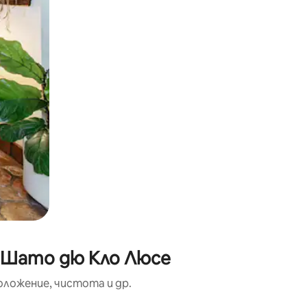
о Шато дю Кло Люсе
оложение, чистота и др.