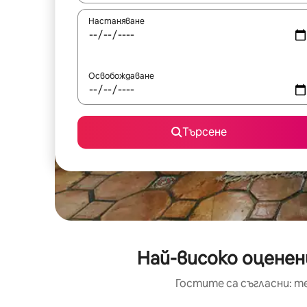
Настаняване
Освобождаване
Търсене
Най-високо оценен
Гостите са съгласни: т