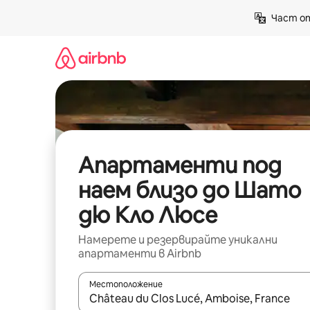
Пропускане
Част от
към
съдържанието
Апартаменти под
наем близо до Шато
дю Кло Люсе
Намерете и резервирайте уникални
апартаменти в Airbnb
Местоположение
Когато резултатите се покажат, използвайт