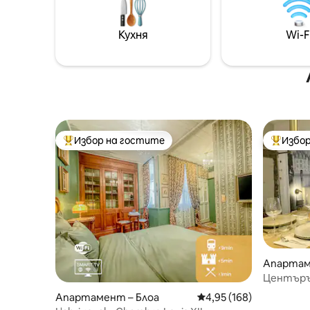
Кухня
Wi-F
Избор на гостите
Избор
Най-популярен избор на гостите
Най-поп
Апартам
Центърът
близо до
Апартамент – Блоа
Средна оценка: 4,95 о
4,95 (168)