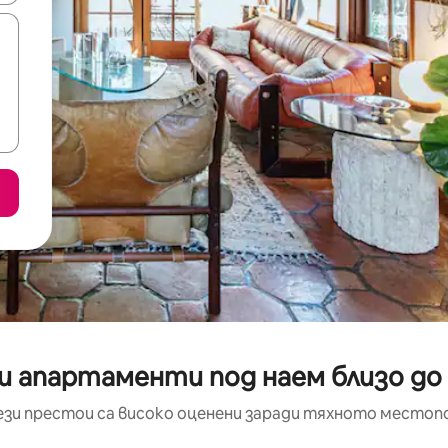
и апартаменти под наем близо д
ези престои са високо оценени заради тяхното местоп