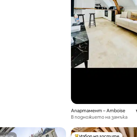
Апартамент – Amboise
В подножието на замъка
омакин
Избор на гостите