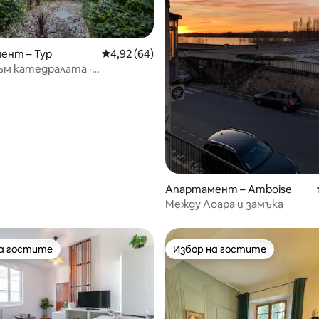
т 5, 103 отзива
ент – Тур
Средна оценка: 4,92 от 5, 64 отзива
4,92 (64)
ъм катедралата ·
нт от 15-ти век ·
 двор · Сърцето на Тур
Апартамент – Amboise
Между Лоара и замъка
на гостите
Избор на гостите
на гостите
Избор на гостите