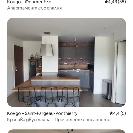
Кондо – Фонтенбло
Средна оценк
4,43 (58)
Апартамент със спалня
Кондо – Saint-Fargeau-Ponthierry
Средна оце
4,4 (5)
Красива двустайна – Прочетете описанието