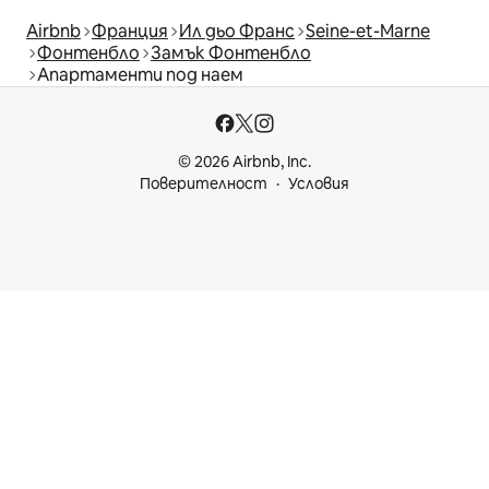
Airbnb
Франция
Ил дьо Франс
Seine-et-Marne
Фонтенбло
Замък Фонтенбло
Апартаменти под наем
© 2026 Airbnb, Inc.
Поверителност
Условия