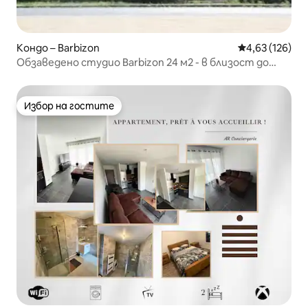
Кондо – Barbizon
Средна оценка
4,63 (126)
Обзаведено студио Barbizon 24 м2 - в близост до
гората.
Избор на гостите
Избор на гостите