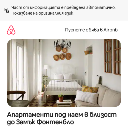
Пропускане
Част от информацията е преведена автоматично. 
към
Показване на оригиналния език
съдържанието
Пуснете обява в Airbnb
Апартаменти под наем в близост
до Замък Фонтенбло