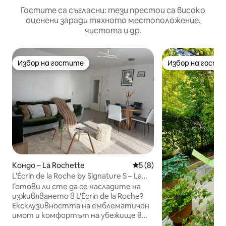
Гостите са съгласни: тези престои са високо
оценени заради тяхното местоположение,
чистота и др.
Избор на гостите
Избор на гости
Избор на гостите
Избор на гости
Кондо – La Rochette
Средна оценка: 5 от 5, 8
5 (8)
L'Écrin de la Roche by Signature S – La
Rochette 77
Готови ли сте да се насладите на
изживяването в L'Écrin de la Roche?
Ексклузивността на емблематичен
имот и комфортът на убежище в
това скъпоценно място от 70 m² в