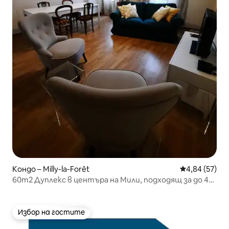
Кондо – Milly-la-Forêt
Средна оценк
4,84 (57)
60m2 Дуплекс в центъра на Мили, подходящ за до 4
души
Избор на гостите
Избор на гостите