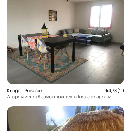
Кондо – Puiseaux
Средна оцен
4,73 (11)
Апартамент в самостоятелна къща с паркинг