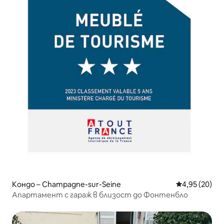
Кондо – Champagne-sur-Seine
Средна оценк
4,95 (20)
Апартамент с гараж в близост до Фонтенбло