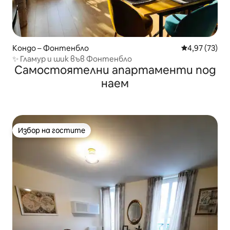
Кондо – Фонтенбло
Средна оценк
4,97 (73)
✨ Гламур и шик във Фонтенбло
Самостоятелни апартаменти под
наем
Избор на гостите
Избор на гостите