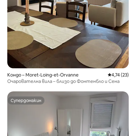
Кондо – Moret-Loing-et-Orvanne
Средна оценк
4,74 (23)
Очарователна вила – близо до Фонтенбло и Сена
Супердомакин
Супердомакин