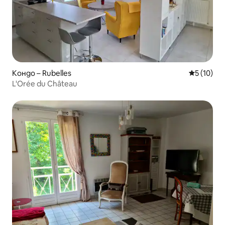
Кондо – Rubelles
Средна оц
5 (10)
L'Orée du Château