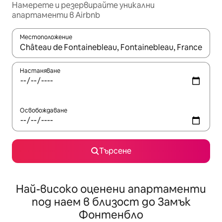
Намерете и резервирайте уникални
апартаменти в Airbnb
Местоположение
Когато резултатите се покажат, използвайте клавишите 
Настаняване
Освобождаване
Търсене
Най-високо оценени апартаменти
под наем в близост до Замък
Фонтенбло