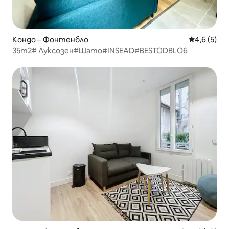
Кондо – Фонтенбло
Средна оце
4,6 (5)
35m2# Луксозен#Шато#INSEAD#BESTODBLO6