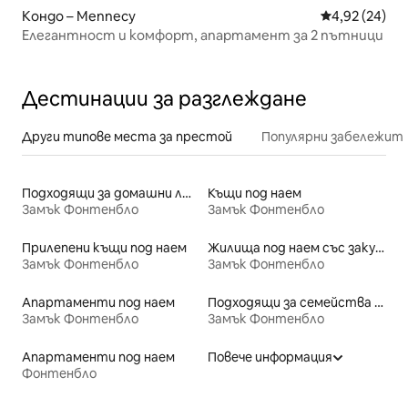
Кондо – Mennecy
Средна оценк
4,92 (24)
Елегантност и комфорт, апартамент за 2 пътници
Дестинации за разглеждане
Други типове места за престой
Популярни забележит
Подходящи за домашни любимци места под наем
Къщи под наем
Замък Фонтенбло
Замък Фонтенбло
Прилепени къщи под наем
Жилища под наем със закуска
Замък Фонтенбло
Замък Фонтенбло
Апартаменти под наем
Подходящи за семейства места под наем
Замък Фонтенбло
Замък Фонтенбло
Апартаменти под наем
Повече информация
Фонтенбло