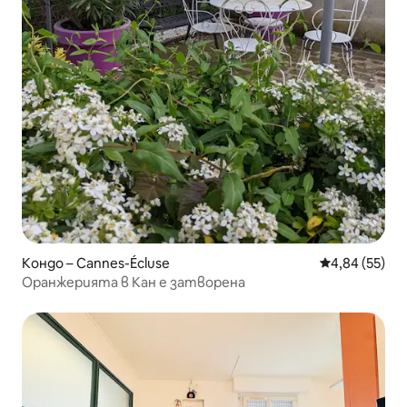
Кондо – Cannes-Écluse
Средна оценк
4,84 (55)
Оранжерията в Кан е затворена