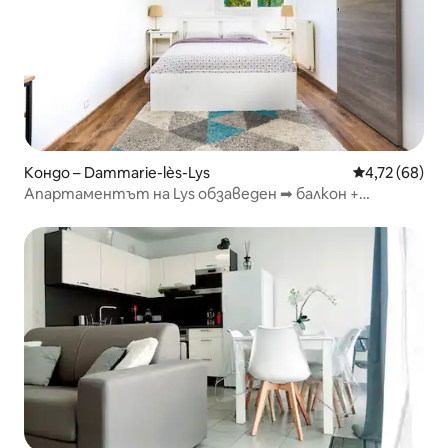
Кондо – Dammarie-lès-Lys
Средна оценк
4,72 (68)
Апартаментът на Lys обзаведен ➡ балкон +
безплатно паркиране