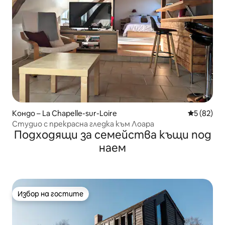
Кондо – La Chapelle-sur-Loire
Средна оц
5 (82)
Студио с прекрасна гледка към Лоара
Подходящи за семейства къщи под
наем
Избор на гостите
Избор на гостите