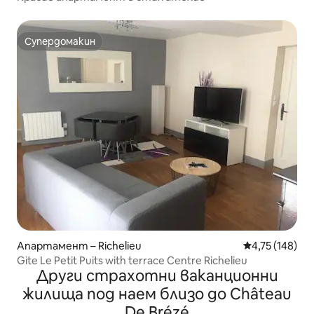
Супердомакин
Супердомакин
Апартамент – Richelieu
Средна оценка
4,75 (148)
Gite Le Petit Puits with terrace Centre Richelieu
Други страхотни ваканционни
жилища под наем близо до Château
De Brézé