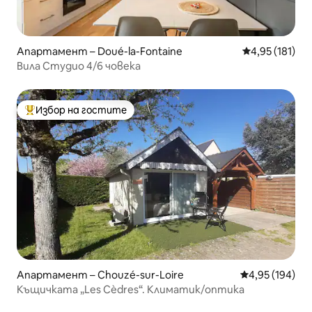
Апартамент – Doué-la-Fontaine
Средна оценка
4,95 (181)
Вила Студио 4/6 човека
Избор на гостите
Най-популярен избор на гостите
Апартамент – Chouzé-sur-Loire
Средна оценка
4,95 (194)
Къщичката „Les Cèdres“. Климатик/оптика