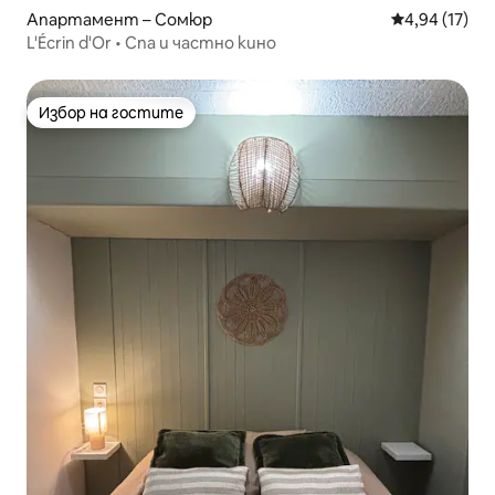
Апартамент – Сомюр
Средна оценк
4,94 (17)
L'Écrin d'Or • Спа и частно кино
Избор на гостите
Избор на гостите