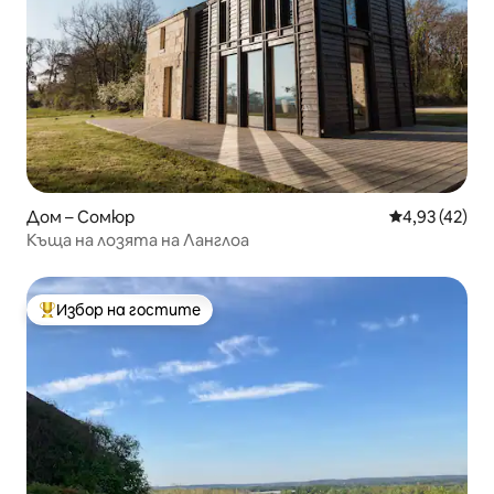
Дом – Сомюр
Средна оценк
4,93 (42)
Къща на лозята на Ланглоа
Избор на гостите
Най-популярен избор на гостите