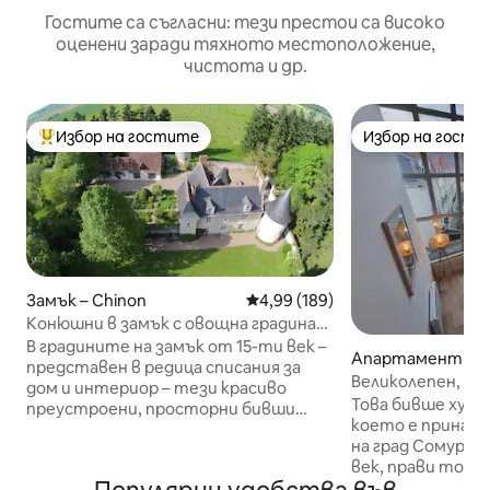
Гостите са съгласни: тези престои са високо
оценени заради тяхното местоположение,
чистота и др.
Избор на гостите
Избор на гости
Най-популярен избор на гостите
Избор на гости
Замък – Chinon
Средна оценка: 4,99 от 5, 189
4,99 (189)
Конюшни в замък с овощна градина
за трюфели
В градините на замък от 15-ти век –
Апартамент – 
представен в редица списания за
Великолепен, ши
дом и интериор – тези красиво
дуплекс, помеще
Това бивше худ
преустроени, просторни бивши
което е принадл
конюшни се намират в прекрасни
на град Сомур в 
градини с изглед към нашия 10-акров
век, прави това
(4 хектара) трюфелен овощна
времето си на В