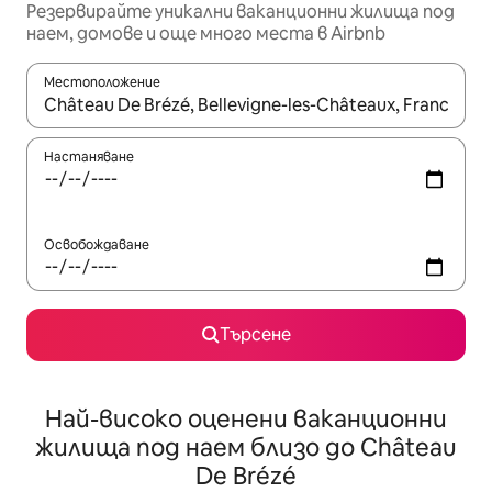
Резервирайте уникални ваканционни жилища под
наем, домове и още много места в Airbnb
Местоположение
Когато резултатите се покажат, използвайте клавишите 
Настаняване
Освобождаване
Търсене
Най-високо оценени ваканционни
жилища под наем близо до Château
De Brézé