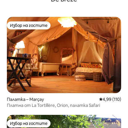
Избор на гостите
Избор на гостите
Палатка – Marçay
Средна оценка
4,99 (110)
Платна от La Tortillère, Orion, палатка Safari
Избор на гостите
Избор на гостите