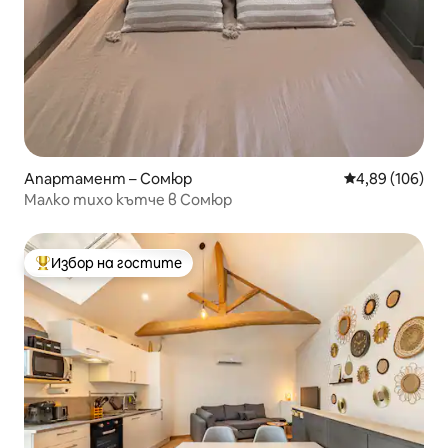
Апартамент – Сомюр
Средна оценка
4,89 (106)
Малко тихо кътче в Сомюр
Избор на гостите
Най-популярен избор на гостите