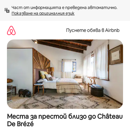
Пропускане
Част от информацията е преведена автоматично. 
към
Показване на оригиналния език
съдържанието
Пуснете обява в Airbnb
Места за престой близо до Château
De Brézé