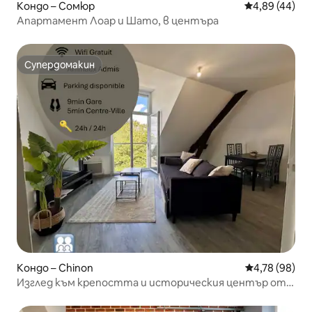
Кондо – Сомюр
Средна оценк
4,89 (44)
Апартамент Лоар и Шато, в центъра
Супердомакин
Супердомакин
Кондо – Chinon
Средна оценк
4,78 (98)
Изглед към крепостта и историческия център от
Le Ronsard