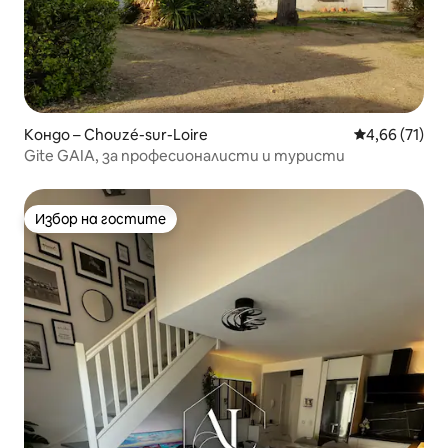
Кондо – Chouzé-sur-Loire
Средна оценк
4,66 (71)
Gite GAIA, за професионалисти и туристи
Избор на гостите
Избор на гостите