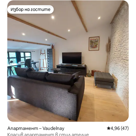
Избор на гостите
Избор на гостите
Апартамент – Vaudelnay
Средна оценк
4,96 (47)
Красив апартамент в стил ателие