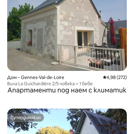
Дом – Gennes-Val-de-Loire
Средна оценка
4,98 (272)
Вила La Guichardière 2/5 човека + 1 бебе
Апартаменти под наем с климатик
Супердомакин
Супердомакин