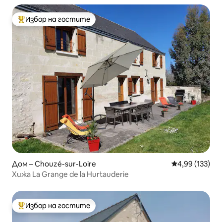
Избор на гостите
Най-популярен избор на гостите
Дом – Chouzé-sur-Loire
Средна оценка
4,99 (133)
Хижа La Grange de la Hurtauderie
Избор на гостите
Най-популярен избор на гостите