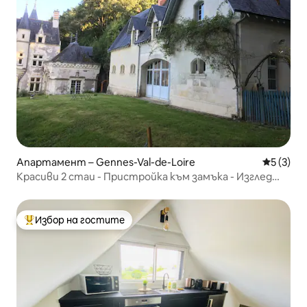
Апартамент – Gennes-Val-de-Loire
Средна о
5 (3)
Красиви 2 стаи - Пристройка към замъка - Изглед
към Лоара
Избор на гостите
Най-популярен избор на гостите