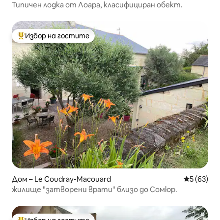
Типичен лодка от Лоара, класифициран обект.
Избор на гостите
Най-популярен избор на гостите
Дом – Le Coudray-Macouard
Средна оц
5 (63)
жилище "затворени врати" близо до Сомюр.