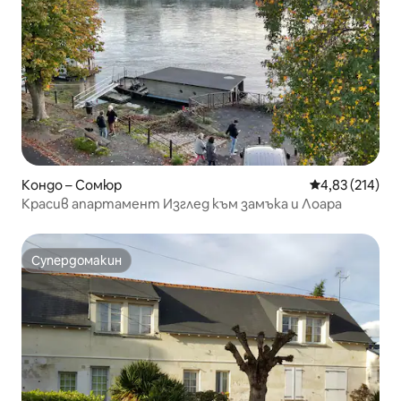
Кондо – Сомюр
Средна оценка
4,83 (214)
Красив апартамент Изглед към замъка и Лоара
Супердомакин
Супердомакин