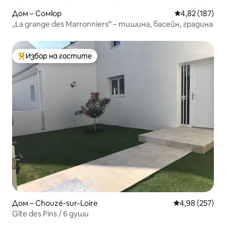
Дом – Сомюр
Средна оценка
4,82 (187)
„La grange des Marronniers“ – тишина, басейн, градина
Избор на гостите
Най-популярен избор на гостите
Дом – Chouzé-sur-Loire
Средна оценка
4,98 (257)
Gîte des Pins / 6 души