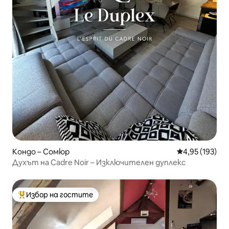
Кондо – Сомюр
Средна оценка
4,95 (193)
Духът на Cadre Noir – Изключителен дуплекс
Избор на гостите
Най-популярен избор на гостите