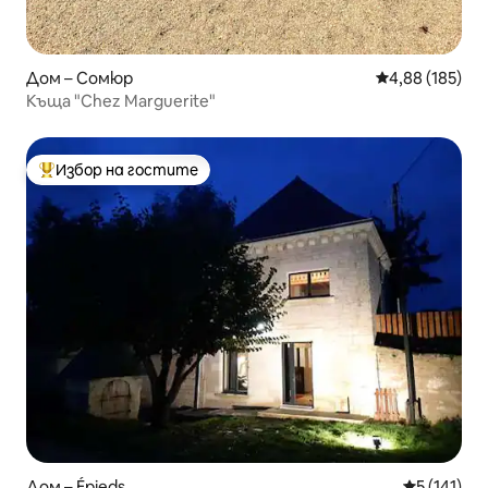
Дом – Сомюр
Средна оценка
4,88 (185)
Къща "Chez Marguerite"
Избор на гостите
Най-популярен избор на гостите
Дом – Épieds
Средна оце
5 (141)