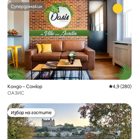
Супердомакин
Супердомакин
Кондо – Сомюр
Средна оценк
4,9 (280)
ОАЗИС
Избор на гостите
Избор на гостите