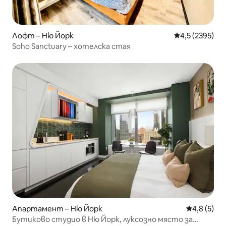
Лофт – Ню Йорк
Средна оценка
4,5 (2395)
Soho Sanctuary – хотелска стая
Апартамент – Ню Йорк
Средна оце
4,8 (5)
Бутиково студио в Ню Йорк, луксозно място за