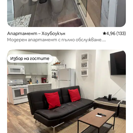
Апартамент – Хоубоукън
Средна оценка
4,96 (133)
Модерен апартамент с пълно обслужване.
Капацитет 5 нощувки. Първокласно
местоположение
Избор на гостите
Избор на гостите