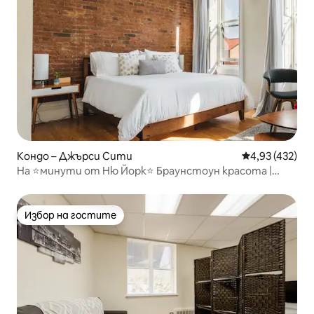
Кондо – Джърси Сити
Средна оценка
4,93 (432)
На ⭐минути от Ню Йорк⭐ Браунстоун красота |
БЕЗПЛАТЕН ПАРКИНГ
Избор на гостите
Избор на гостите