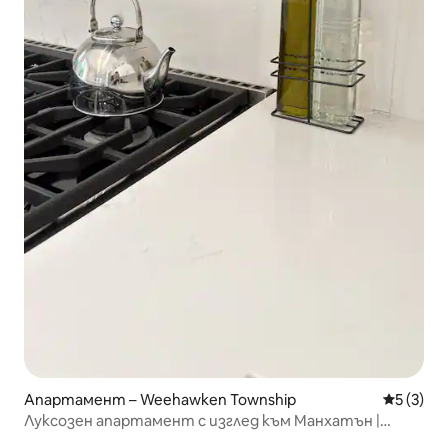
Апартамент – Weehawken Township
Средна о
5 (3)
Луксозен апартамент с изглед към Манхатън |
Паркинг|10 минути до Ню Йорк