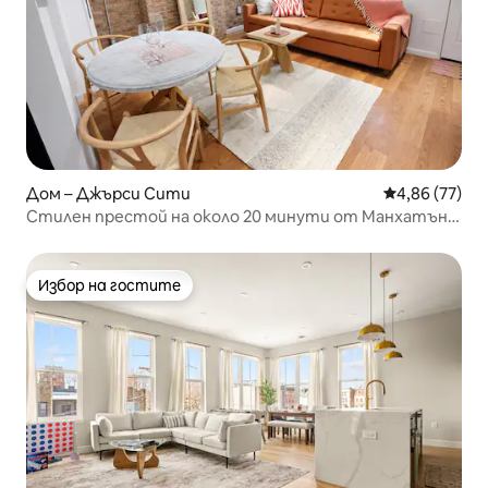
Дом – Джърси Сити
Средна оценк
4,86 (77)
Стилен престой на около 20 минути от Манхатън/
летище „Нюарк“
Избор на гостите
Избор на гостите