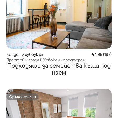
Кондо – Хоубоукън
Средна оценка
4,95 (187)
Престой в града в Хобокен - просторен
Подходящи за семейства къщи под
наем
Супердомакин
Супердомакин