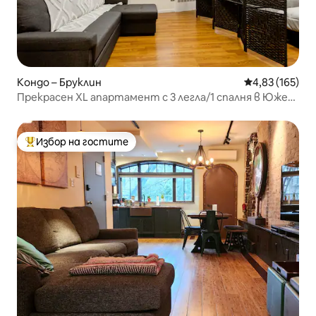
Кондо – Бруклин
Средна оценка
4,83 (165)
Прекрасен XL апартамент с 3 легла/1 спалня в Южен
Бруклин!
Избор на гостите
Най-популярен избор на гостите