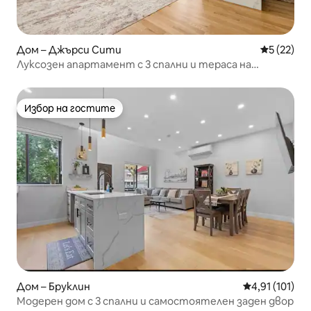
Дом – Джърси Сити
Средна оц
5 (22)
Луксозен апартамент с 3 спални и тераса на
покрива + лесен достъп до Ню Йорк + летище
Избор на гостите
Избор на гостите
Дом – Бруклин
Средна оценка
4,91 (101)
Модерен дом с 3 спални и самостоятелен заден двор