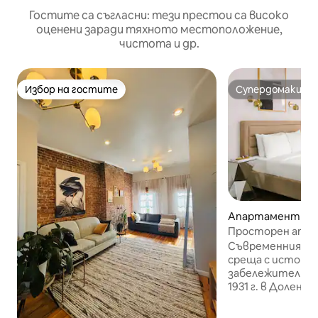
Гостите са съгласни: тези престои са високо
оценени заради тяхното местоположение,
чистота и др.
Избор на гостите
Супердомакин
Избор на гостите
Супердомакин
Апартамент – Н
Просторен апар
легло „Куин сайз“ 
Съвременният н
среща с историч
забележителнос
1931 г. в Долен 
внимателно пр
апартаменти – 