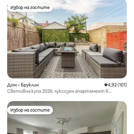
Избор на гостите
Избор на гостите
Дом – Бруклин
Средна оценка
4,92 (101)
Световна купа 2026: луксозен апартамент в
Бруклин, Ню Йорк
Избор на гостите
Избор на гостите