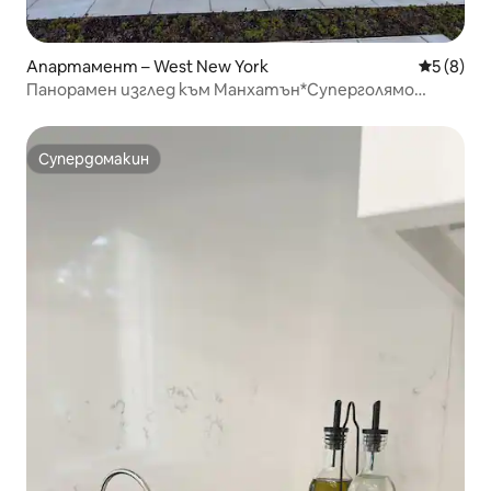
Апартамент – West New York
Средна о
5 (8)
Панорамен изглед към Манхатън*Суперголямо
двойно легло*Паркинг*
Супердомакин
Супердомакин