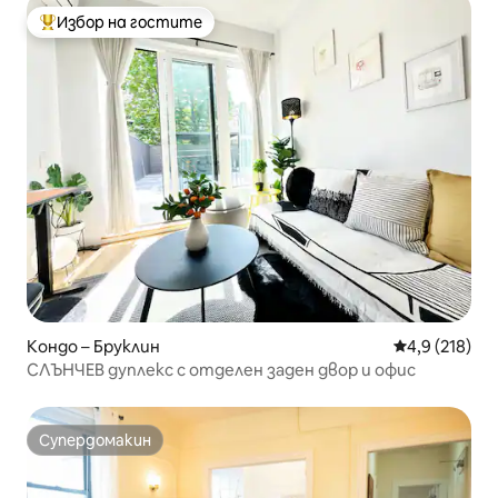
Избор на гостите
Най-популярен избор на гостите
Кондо – Бруклин
Средна оценк
4,9 (218)
СЛЪНЧЕВ дуплекс с отделен заден двор и офис
Супердомакин
Супердомакин