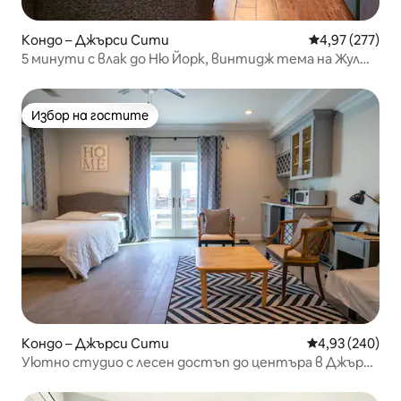
Кондо – Джърси Сити
Средна оценка
4,97 (277)
5 минути с влак до Ню Йорк, винтидж тема на Жул
Верн, тихо
Избор на гостите
Избор на гостите
Кондо – Джърси Сити
Средна оценка
4,93 (240)
Уютно студио с лесен достъп до центъра в Джърси
Сити