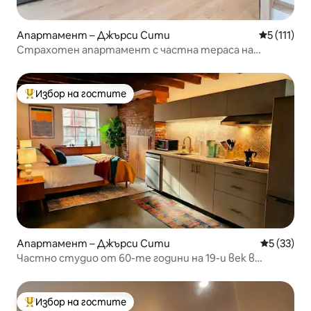
Апартамент – Джърси Сити
Средна оце
5 (111)
Страхотен апартамент с частна тераса на
покрива!
Избор на гостите
Най-популярен избор на гостите
Апартамент – Джърси Сити
Средна оц
5 (33)
Частно студио от 60-те години на 19-и век в
центъра на Джърси Сити
Избор на гостите
Най-популярен избор на гостите