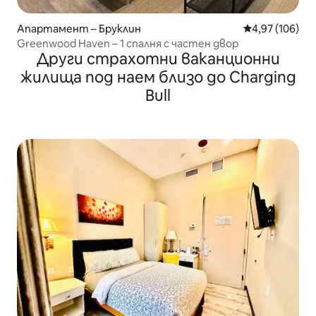
Апартамент – Бруклин
Средна оценка
4,97 (106)
Greenwood Haven – 1 спалня с частен двор
Други страхотни ваканционни
жилища под наем близо до Charging
Bull