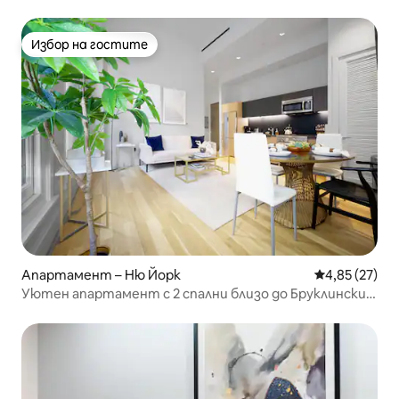
престой в Манхатън!
Избор на гостите
Избор на гостите
Апартамент – Ню Йорк
Средна оценк
4,85 (27)
Уютен апартамент с 2 спални близо до Бруклинския
мост