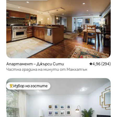
Апартамент – Джърси Сити
Средна оценка
4,96 (294)
Частна градина на минути от Манхатън
Избор на гостите
Най-популярен избор на гостите