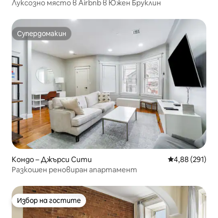
Луксозно място в Airbnb в Южен Бруклин
Супердомакин
Супердомакин
Кондо – Джърси Сити
Средна оценка
4,88 (291)
Разкошен реновиран апартамент
Избор на гостите
Избор на гостите