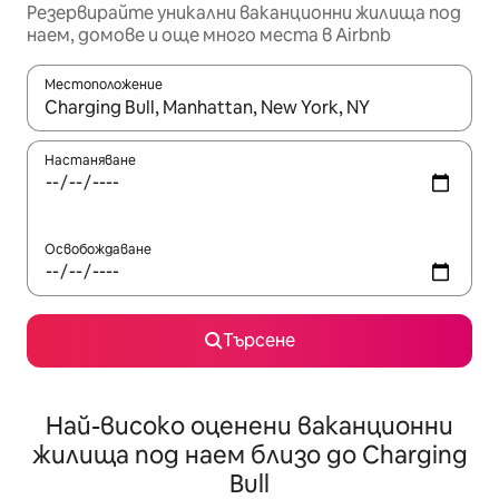
Резервирайте уникални ваканционни жилища под
наем, домове и още много места в Airbnb
Местоположение
Когато резултатите се покажат, използвайте клавишите 
Настаняване
Освобождаване
Търсене
Най-високо оценени ваканционни
жилища под наем близо до Charging
Bull