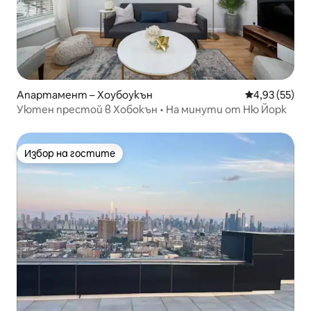
Апартамент – Хоубоукън
Средна оценк
4,93 (55)
Уютен престой в Хобокън • На минути от Ню Йорк
Избор на гостите
Избор на гостите