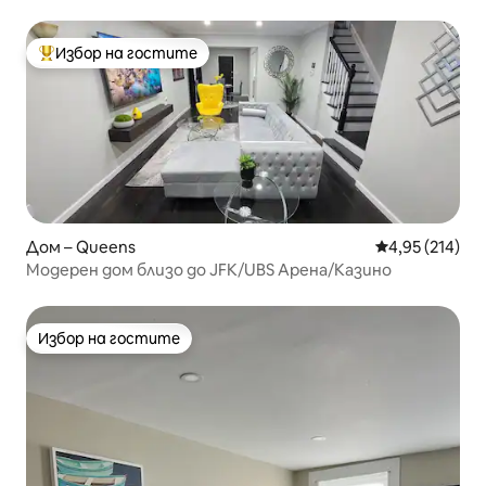
Избор на гостите
Най-популярен избор на гостите
Дом – Queens
Средна оценка
4,95 (214)
Модерен дом близо до JFK/UBS Арена/Казино
Избор на гостите
Избор на гостите