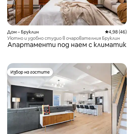
Дом – Бруклин
Средна оценк
4,98 (46)
Уютно и удобно студио в очарователния Бруклин
Апартаменти под наем с климатик
Избор на гостите
Избор на гостите