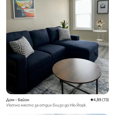
Дом – Байон
Средна оценк
4,89 (73)
Уютно място за отдих близо до Ню Йорк