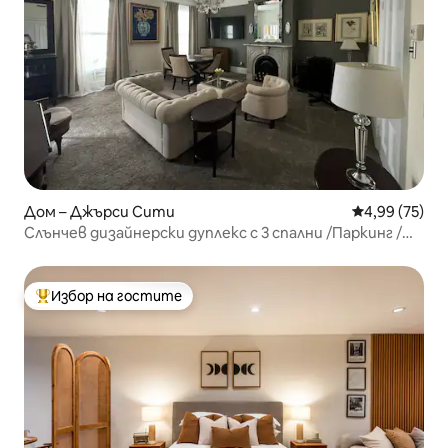
Дом – Джърси Сити
Средна оценк
4,99 (75)
Слънчев дизайнерски дуплекс с 3 спални /Паркинг /
Световна купа/Ню Йорк
Избор на гостите
Най-популярен избор на гостите