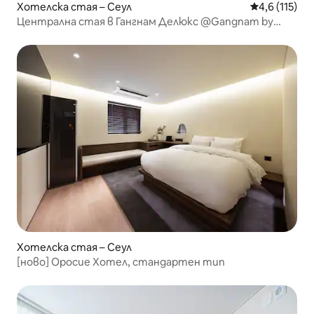
Хотелска стая – Сеул
Средна оценк
4,6 (115)
Централна стая в Гангнам Делюкс @Gangnam by
Grammos
Хотелска стая – Сеул
[ново] Оросие Хотел, стандартен тип