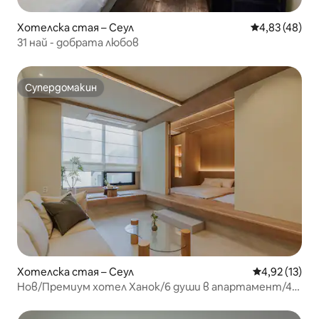
Хотелска стая – Сеул
Средна оценк
4,83 (48)
31 най - добрата любов
Супердомакин
Супердомакин
Хотелска стая – Сеул
Средна оценк
4,92 (13)
Нов/Премиум хотел Ханок/6 души в апартамент/4
минути от Jongno 3-ga Station/Хотелски салон/
Градски изглед от висок етаж/Прозрачен