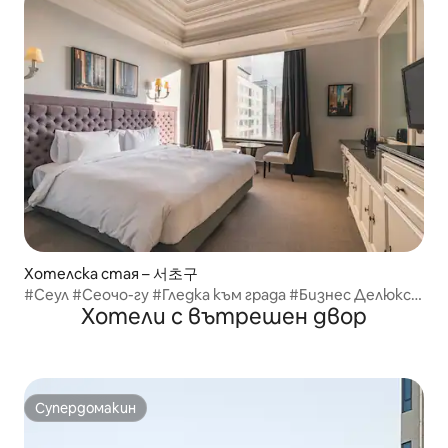
Хотелска стая – 서초구
#Сеул #Сеочо-гу #Гледка към града #Бизнес Делюкс
Хотели с вътрешен двор
двойна стая с гледка към града
Супердомакин
Супердомакин