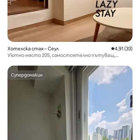
Хотелска стая – Сеул
Средна оценк
4,91 (33)
Уютно място 205, самостоятелно пътуващ,
самостоятелна баня
Супердомакин
Супердомакин