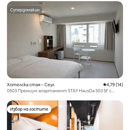
Супердомакин
Супердомакин
Хотелска стая – Сеул
Средна оценк
4,79 (14)
0503 Премиум апартамент STAY HausDa 503 5F с
двойно легло и изглед към града
Избор на гостите
Избор на гостите