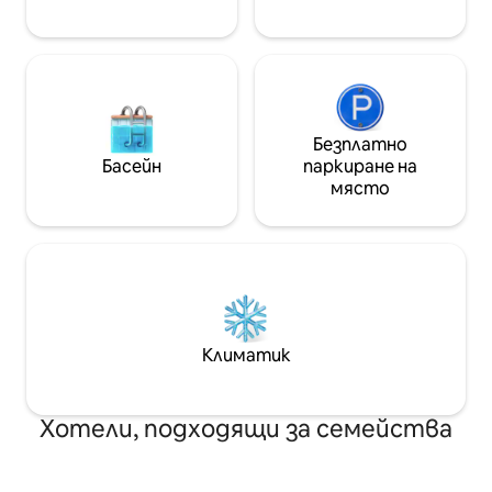
Самостоятелна тоалетна + баня/
туристически а
отопление + топла вода * Не се
пеша или с общ
допускат бебета * Настаняване в
Зона на▪️ тройна
17:00 Ч. Освобождаване в 11:00 ч.
минути пеша от 
Предлага се съхранение на багаж/
линия 3/4 на ме
ранно настаняване Предлага се
пеша от гара Eulji
късно освобождаване до 14:00 часа
на метрото 7 -9 минути пеша от
Безплатно
Само при предварителна
гара Euljiro 4 -ga 
Басейн
паркиране на
консултация! 10 000 вона на час ❤️
метрото. Автобусна спирка на▪️
място
Откриващо събитие за
летището на 3 м
отбелязване на годишнината❤️
6015) ▪️Пешеходна туристическа
Безплатно ранно настаняване за
зона Myeongdong
1 час, ако обещаете да напишете
Tower), Hanok Villa
отзив (настаняване в 16:00 ч.)
Cheonggyecheon,
❗️Изисква се предварителна заявка❗️
Lotte универсале
универсален маг
Туристически а
Климатик
на 20 минути▪️ 
транспорт Dong
Namdaemun Mark
Хотели, подходящи за семейства
Changdeokgung, 
dong, Seochon, 
gil, Daehak - ro, 
gil, Sinchon, Hong