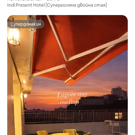
Indi Present Hotel [Суперголяма двойна стая]
Супердомакин
Супердомакин