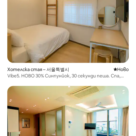
Хотелска стая – 서울특별시
Ново мяс
Ново
Vibe5. НОВО 30% Синпунйок, 30 секунди пеша. Спа,
Кочек Дом 19 минути, икономично място за
настаняване за 2 души