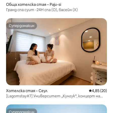
Обща хотелска стая – Paju-si
Гранд спа суит -24H спа (O), басейн (X)
Супердомакин
Супердомакин
Хотелска стая – Сеул
Средна оценк
4,85 (20)
[Lagomstay#7] Университет „Кунгук“, концерт на
KSPO, Lotte World, Сеонгсудонг, Сеулски парк,
Мьондонг, Джонгно, Донгдаемун, река Ханган
Супердомакин