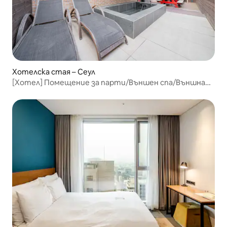
Хотелска стая – Сеул
[Хотел] Помещение за парти/Външен спа/Външна
тераса/Караоке