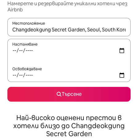
Намерете и резервирайте уникални хотели чрез
Airbnb
Местоположение
Когато резултатите се покажат, използвайте клавишите 
Настаняване
Освобождаване
Търсене
Най-високо оценени престои в
хотели близо до Changdeokgung
Secret Garden