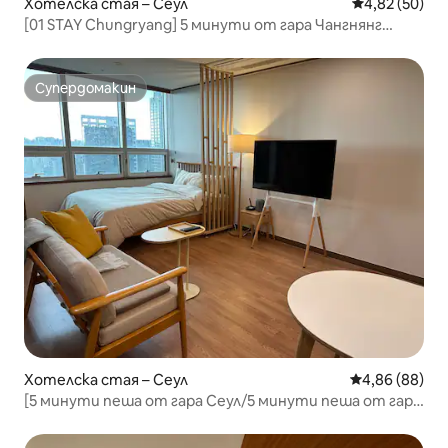
Хотелска стая – Сеул
Средна оценк
4,82 (50)
[01 STAY Chungryang] 5 минути от гара Чангнянг
#DDP #Източен гроб #Пазар Кьондонг #Пазар
Якрьонг
Супердомакин
Супердомакин
Хотелска стая – Сеул
Средна оценк
4,86 (88)
[5 минути пеша от гара Сеул/5 минути пеша от гара
Сичон/много висок етаж/изглед към градския парк/
отстъпка за дългосрочен престой] Просторна и