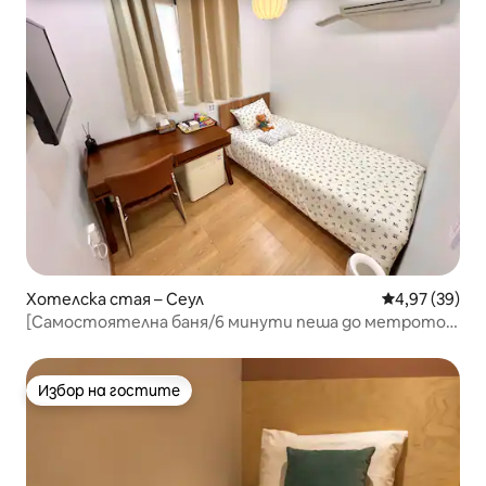
Хотелска стая – Сеул
Средна оценк
4,97 (39)
[Самостоятелна баня/6 минути пеша до метрото]
Чисто и уютно място за настаняване в търговска
зона, пълна с ресторанти и кафенета*201
Избор на гостите
Избор на гостите