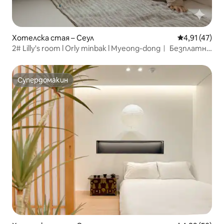
Хотелска стая – Сеул
Средна оценк
4,91 (47)
2# Lilly's room l Orly minbak l Myeong-dongㅣ Безплатно
съхранение на багажㅣСамостоятелна баня
Супердомакин
Супердомакин