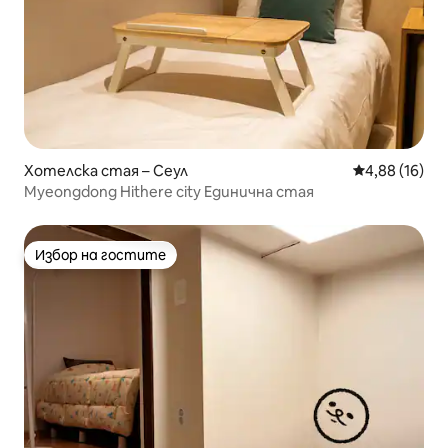
Хотелска стая – Сеул
Средна оценк
4,88 (16)
Myeongdong Hithere city Единична стая
Избор на гостите
Избор на гостите