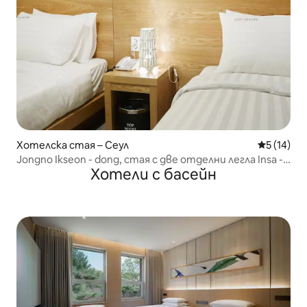
Хотелска стая – Сеул
Средна оц
5 (14)
Jongno Ikseon - dong, стая с две отделни легла Insa -
Хотели с басейн
dong за 2 - ма души