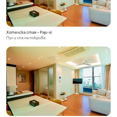
Хотелска стая – Paju-si
Пул и спа на покрива