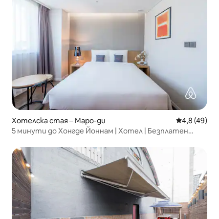
Хотелска стая – Mapo-gu
Средна оцен
4,8 (49)
5 минути до Хонгде Йоннам | Хотел | Безплатен
паркинг