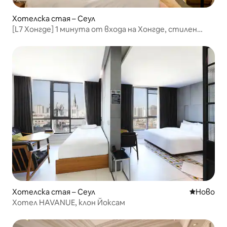
Хотелска стая – Сеул
[L7 Хонгде] 1 минута от входа на Хонгде, стилен
бутиков хотел, пазаруване и пътуване,
стандартен семеен хотел
Хотелска стая – Сеул
Ново мяс
Ново
Хотел HAVANUE, клон Йоксам