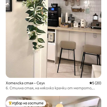
Хотелска стая – Сеул
Средна оц
5 (20)
6. Стилна стая, на няколко крачки от метрото,
Kpop, DDP
Избор на гостите
Най-популярен избор на гостите