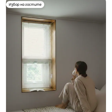
прозорец/K-магазин
Избор на гостите
Избор на гостите