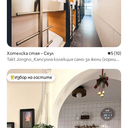
Хотелска стая – Сеул
Средна оц
5 (10)
Takt Jongno_Капсулна колекция само за жени (горни
дрехи)
Избор на гостите
Най-популярен избор на гостите