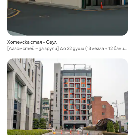
Хотелска стая – Сеул
[Лагомстей – за групи] До 22 души (13 легла + 12 бани)
Университет „Кунгук“, Сунгсудонг, „Лотте Уърлд“,
семейно пътуване