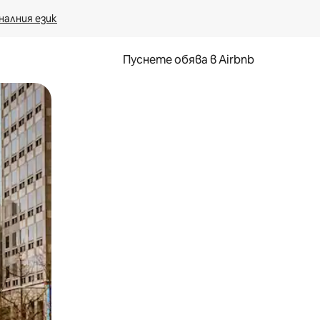
налния език
Пуснете обява в Airbnb