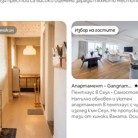
ези престои са високо оценени заради тяхното местоп
омакин
Избор на гостите
омакин
Избор на гостите
Апартамент – Gangnam-
С
gu
Пентхаус в Сеул • Самосто
баня с дърво хиноки
Напълно обновен и уютен
т 5, 104 отзива
апартамент в пентхаус с ч
изглед към Сеул. Не пропус
тази от хиноки ваната. Оси
преносим Wi - Fi. Страхотно
местоположение в модерни
Кангнам, един от най -