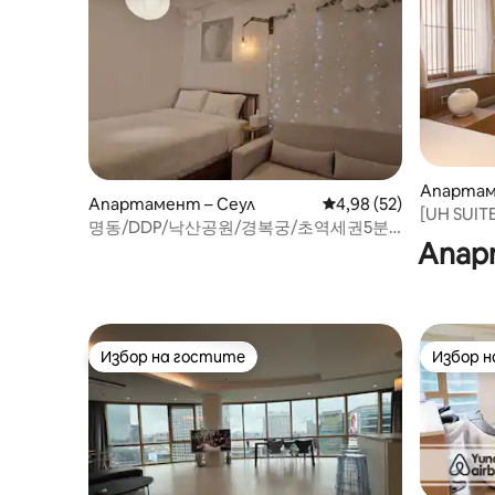
Апартам
Апартамент – Сеул
Средна оценка: 4,98 
4,98 (52)
[UH SUIT
명동/DDP/낙산공원/경복궁/초역세권5분/
dong#Mye
Апар
공항버스3분/빔프로젝터/가족단체/홈파
пеша#Дж
티/무료짐보관
стая
Избор на гостите
Избор 
Избор на гостите
Избор 