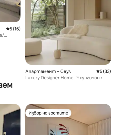
Средна оценка: 5 от 5, 16 отзива
5 (16)
а/
/Дворец
пийски
 на багаж
Апартамент – Сеул
Средна оценка: 5
5 (33)
Luxury Designer Home | Чхунгичон •
аем
Джонгро • Мьондон • Сунгсу
Избор на гостите
Избор на гостите