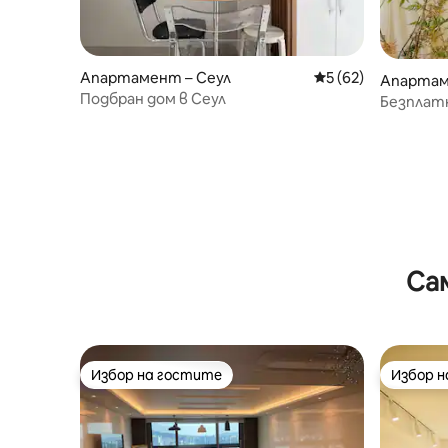
Апартамент – Сеул
Средна оценка: 5 
5 (62)
Апартам
Подбран дом в Сеул
Безплатн
души/Дж
Ангук/Ха
пътуван
Сунгсу, 
Са
Избор на гостите
Избор 
Избор на гостите
Избор 