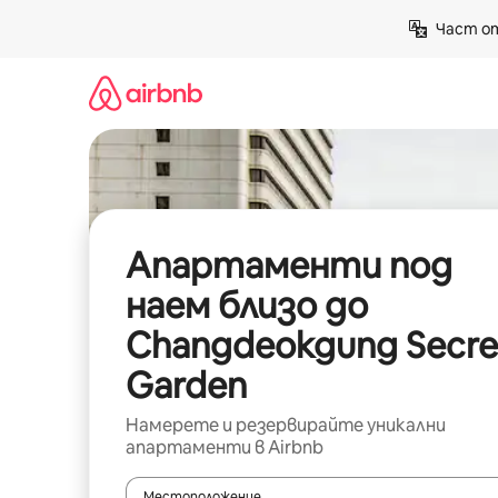
Пропускане
Част от
към
съдържанието
Апартаменти под
наем близо до
Changdeokgung Secre
Garden
Намерете и резервирайте уникални
апартаменти в Airbnb
Местоположение