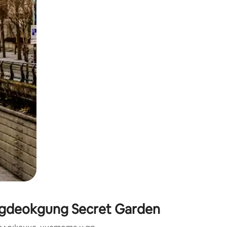
окосване или плъзгане.
gdeokgung Secret Garden