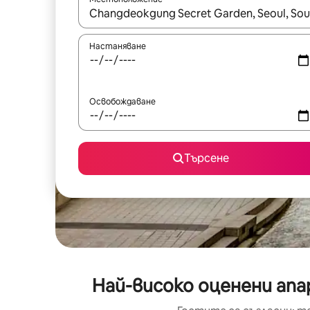
Когато резултатите се покажат, използвайт
Настаняване
Освобождаване
Търсене
Най-високо оценени апа