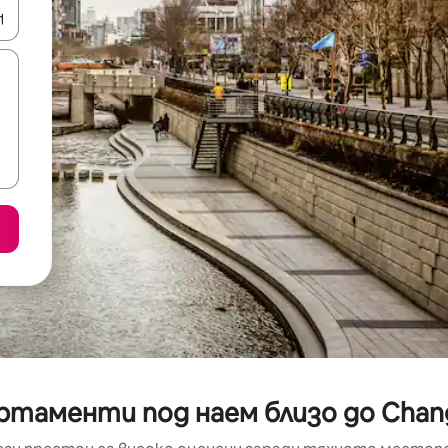
е клавишите със стрелки нагоре и надолу или навигирайте с д
ртаменти под наем близо до Chan