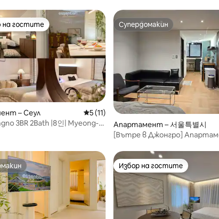
ма паста за зъби, затова ви
 донесете личните си
и) 📋Трябва да
 на гостите
Супердомакин
улярен избор на гостите
Супердомакин
те преди резервация!
ете преди резервацията.
от 5, 11 отзива
ент – Сеул
Средна оценка: 5 от 5, 11 отзива
5 (11)
gno 3BR 2Bath |8인| Myeong-
Апартамент – 서울특별시
경복궁ㅣ마을버스1분
[Вътре в Джонгро] Апарта
студио в Джонгро
омакин
Избор на гостите
омакин
Избор на гостите