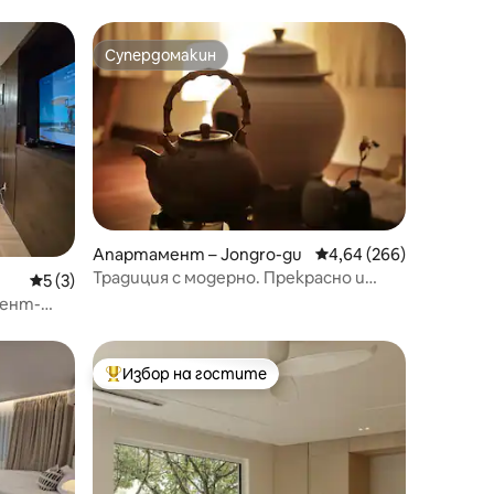
Супердомакин
Супердомакин
Апартамент – Jongro-gu
Средна оценка: 4,64 
4,64 (266)
Традиция с модерно. Прекрасно и
Средна оценка: 5 от 5, 3 отзива
5 (3)
уютно.
мент-
Избор на гостите
Най-популярен избор на гостите