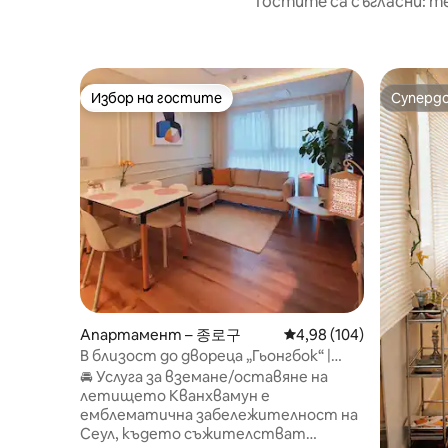
Гостите са съгласни: т
Избор на гостите
Суперд
Избор на гостите
Суперд
Апартамент – 종로구
Средна оценка: 4,98 о
4,98 (104)
В близост до двореца „Гьонгбок“ |
Уютен частен престой
🚘 Услуга за вземане/оставяне на
летището Кванхвамун е
емблематична забележителност на
Сеул, където съжителстват