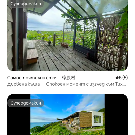
къщата има общ басейн с дълбочина
Супердомакин
Това е [en light 
Супердомакин
1,4 м, който е достъпен за всички
светла гора, коя
гости. Моля, бъдете внимателни.
вашия подарък. [en light home] Silent
Благодарим ви, че избрахте нашата
Light Forest ~ е
ваканционна къща и с нетърпение
~ Добре дошли у
очакваме вашето пристигане! Ако
имате въпроси, не се колебайте да
се свържете с нас. Домакин Ранди
Самостоятелна стая – 樟原村
Средна о
5 (5)
Дървена къща ・ Спокоен момент с изглед към Тихия
океан
Супердомакин
Супердомакин