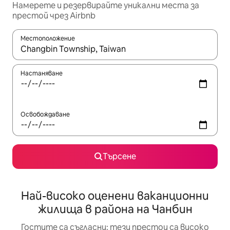
Намерете и резервирайте уникални места за
престой чрез Airbnb
Местоположение
Когато резултатите се покажат, използвайте клавишите 
Настаняване
Освобождаване
Търсене
Най-високо оценени ваканционни
жилища в района на Чанбин
Гостите са съгласни: тези престои са високо