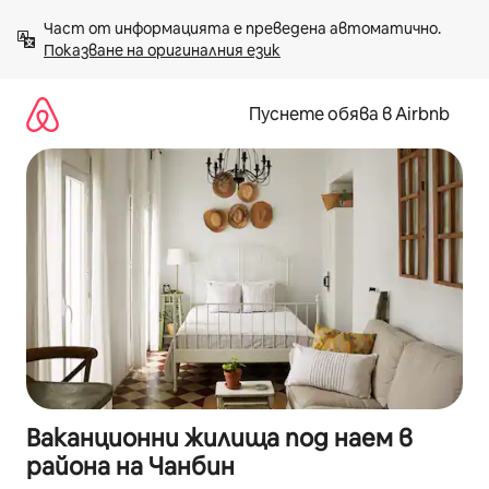
Пропускане
Част от информацията е преведена автоматично. 
към
Показване на оригиналния език
съдържанието
Пуснете обява в Airbnb
Ваканционни жилища под наем в
района на Чанбин