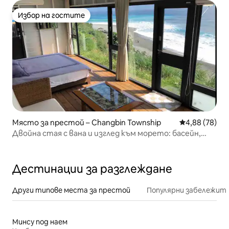
Избор на гостите
Избор на гостите
Място за престой – Changbin Township
Средна оценк
4,88 (78)
Двойна стая с вана и изглед към морето: басейн,
тераса, зона за барбекю, достъп до плажа, изглед
към изгрева и звездите, паркинг, допускат се
домашни любимци, вижте описанието
Дестинации за разглеждане
Други типове места за престой
Популярни забележит
Минсу под наем