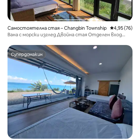
Самостоятелна стая – Changbin Township
Средна оценк
4,95 (76)
Вана с морски изглед Двойна стая Отделен вход
Басейн Балкон Специална зона за барбекю Хамак
Външна маса и столове Достъп до плажа Изгрев
звезди Паркинг Допускат се домашни любимци
Супердомакин
Супердомакин