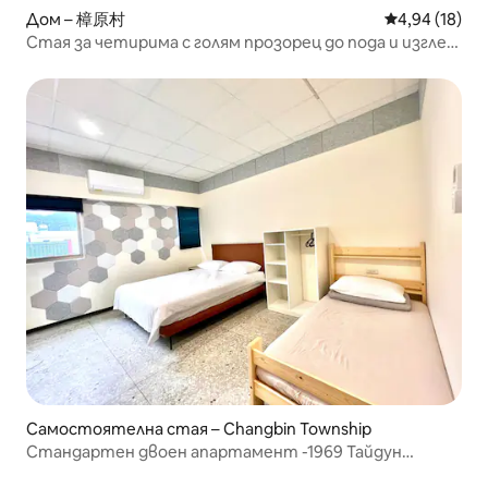
Дом – 樟原村
Средна оценк
4,94 (18)
Стая за четирима с голям прозорец до пода и изглед
към морето
Самостоятелна стая – Changbin Township
Стандартен двоен апартамент -1969 Тайдун
Данман