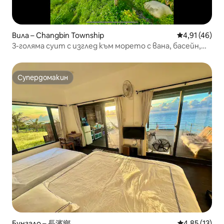
Вила – Changbin Township
Средна оценк
4,91 (46)
3-голяма суит с изглед към морето с вана, басейн,
барбекю, достъп до плажа, гледка към звездите,
галактиката, луната, морето, балкон, голям
паркинг, подходящо за домашни любимци
Супердомакин
Супердомакин
Бунгало – 長濱鄉
Средна оценк
4,85 (13)