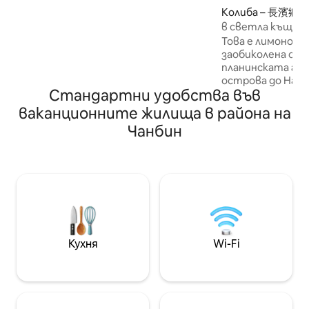
балкона, външни маси и столове и
Колиба – 長濱鄉
хамаци. Тук можете да се насладите
в светла къща
на личното си пространство и
Това е лимонова
естествената красота, за да се
заобиколена от 
отпуснете. Стая е просторна и
планинската гора Имуните 
удобна, с легло Sealy, диван, 70-инчов
острова до Нага
телевизор с плосък екран и малко
Стандартни удобства във
гледка към гора
двойно легло за деца (500 долара на
започна да живе
ваканционните жилища в района на
нощувка за допълнително дете,
е подхранен и и
моля, уведомете домакина след
Чанбин
гора, заобиколе
резервацията). Можете да се
и зелените план
насладите на морето, докато
толкова красив 
лежите в леглото, а когато
Често се чувств
времето е ясно, можете да се
просто живея в п
насладите на изгреващото слънце,
Защото да живее
звездите, млечния път и лунната
толкова релакс
светлина. Няма нужда да се
да споделя крас
притеснявате за настаняване на
това божествен
самообслужване, вратата на
Кухня
Wi-Fi
ви опозная. За в
стаята няма да бъде заключена,
се „изпразните“ 
ключът ще бъде поставен на
„спокойствие“ 
масата и сте добре дошли по всяко
опитате Комори
време в деня на настаняване.
на светлината“... За да мож
Стаите са оборудвани с климатик,