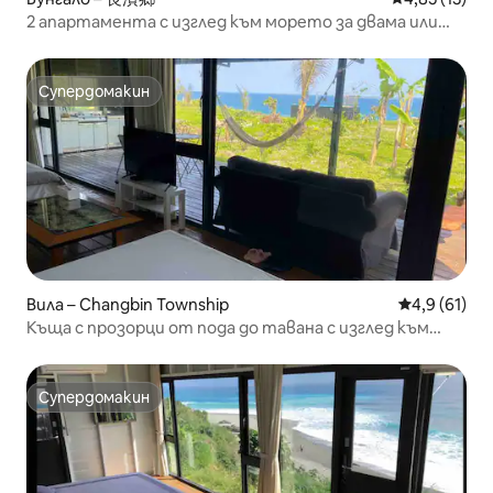
2 апартамента с изглед към морето за двама или
четирима души, всеки с отделен басейн, баня, вана,
кухня, зона за барбекю, балкон, хамак, достъп до
плажа, изглед към изгрева и звездите, паркинг,
Супердомакин
Супердомакин
подходящо за домашни любимци
Вила – Changbin Township
Средна оцен
4,9 (61)
Къща с прозорци от пода до тавана с изглед към
морето за 4 души, моля, вижте описанието
Супердомакин
Супердомакин