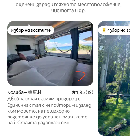
оценени заради тяхното местоположение,
чистота и др.
Избор на гостите
Избор на гос
Избор на гостите
Най-популярен 
Колиба – 樟原村
Средна оценка: 4,95 от 5, 19
4,95 (19)
Двойна стая с голям прозорец с
изглед към морето и
Единична стая с неповторим изглед
самостоятелна вана
към морето, на пешеходно
разстояние до уединен плаж, като
рай. Стаята разполага със
самостоятелен душ и вана,
собствена кухня, зона за барбекю на