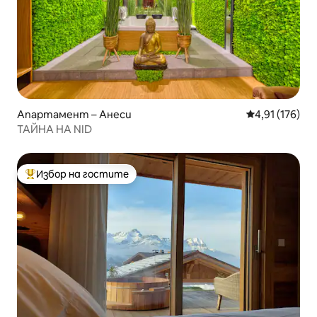
Апартамент – Анеси
Средна оценка
4,91 (176)
ТАЙНА НА NID
Избор на гостите
Най-популярен избор на гостите