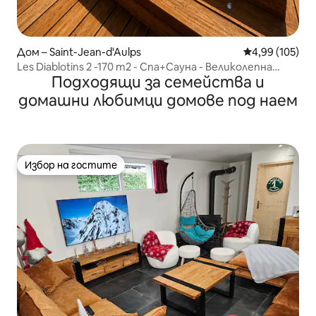
Дом – Saint-Jean-d'Aulps
Средна оценка
4,99 (105)
Les Diablotins 2 -170 m2 - Спа+Сауна - Великолепна
Подходящи за семейства и
гледка
домашни любимци домове под наем
Избор на гостите
Избор на гостите