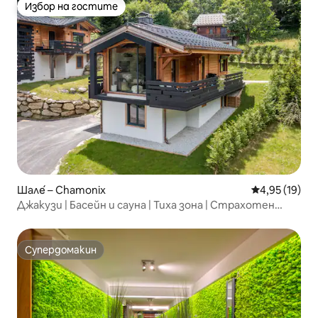
Избор на гостите
Избор на гостите
Шале́ – Chamonix
Средна оценк
4,95 (19)
Джакузи | Басейн и сауна | Тиха зона | Страхотен
изглед
Супердомакин
Супердомакин