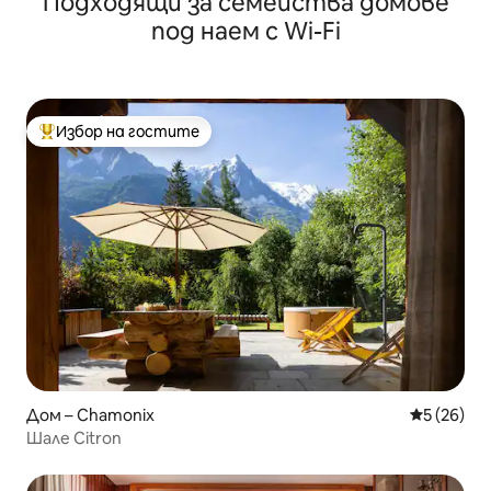
Подходящи за семейства домове
под наем с Wi-Fi
Избор на гостите
Най-популярен избор на гостите
Дом – Chamonix
Средна оц
5 (26)
Шале Citron