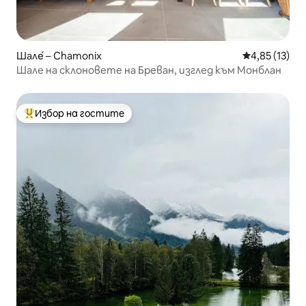
Шале́ – Chamonix
Средна оценк
4,85 (13)
Шале на склоновете на Бреван, изглед към Монблан
Избор на гостите
Най-популярен избор на гостите