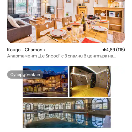
Кондо – Chamonix
Средна оценка
4,89 (115)
Апартамент „Le Snood“ с 3 спални в центъра на
Шамони
Супердомакин
Супердомакин