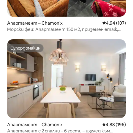
Апартамент – Chamonix
Средна оценка
4,94 (107)
Морски феи: Апартамент 150 м2, приземен етаж,
тих център, 11 души
Супердомакин
Супердомакин
Апартамент – Chamonix
Средна оценка
4,88 (196)
Апартамент с 2 спални – 6 гости – изглед към