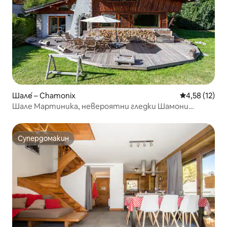
Шале́ – Chamonix
Средна оценк
4,58 (12)
Шале Мартиника, невероятни гледки Шамони
целогодишно
Супердомакин
Супердомакин