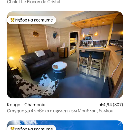
Chalet Le Flocon de Cristal
Избор на гостите
Най-популярен избор на гостите
Кондо – Chamonix
Средна оценка
4,94 (307)
Студио за 4 човека с изглед към Монблан, балкон,
джакузи
Избор на гостите