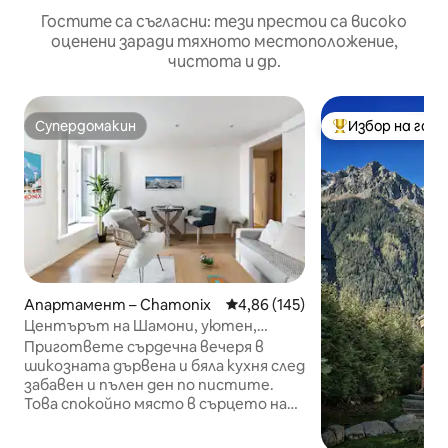
Гостите са съгласни: тези престои са високо
оценени заради тяхното местоположение,
чистота и др.
Супердомакин
Избор на гос
Супердомакин
Най-популярен 
Апартамент – Chamonix
Средна оценка: 4,86 от 5, 145
4,86 (145)
Центърът на Шамони, уютен,
шикозен апартамент
Пригответе сърдечна вечеря в
шикозната дървена и бяла кухня след
забавен и пълен ден по пистите.
Това спокойно място в сърцето на
действието съчетава
възстановена дърво, реклама в