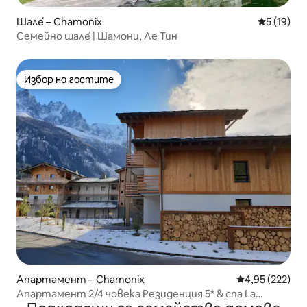
Шале́ – Chamonix
Средна оц
5 (19)
Семейно шале́ | Шамони, Ле Тин
Избор на гостите
Избор на гостите
Апартамент – Chamonix
Средна оценка
4,95 (222)
Апартамент 2/4 човека Резиденция 5* & спа La
Cordée