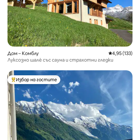
Дом – Комблу
Средна оценка
4,95 (133)
Луксозно шалѐ със сауна и страхотни гледки
Избор на гостите
Най-популярен избор на гостите