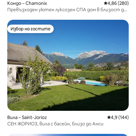
Кондо – Chamonix
Средна оценка
4,86 (280)
Превъзходен уютен луксозен СПА дом в близост до
Швейцария
Избор на гостите
Избор на гостите
Вила – Saint-Jorioz
Средна оценк
4,9 (144)
СЕН ЖОРИОЗ, вила с басейн, близо до Анси