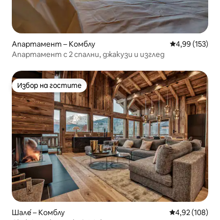
Апартамент – Комблу
Средна оценка
4,99 (153)
Апартамент с 2 спални, джакузи и изглед
Избор на гостите
Избор на гостите
Шале́ – Комблу
Средна оценка
4,92 (108)