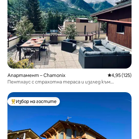
Апартамент – Chamonix
Средна оценка
4,95 (125)
Пентхаус с страхотна тераса и изглед към
планината Блан!
Избор на гостите
Най-популярен избор на гостите