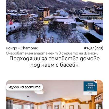
Кондо – Chamonix
Средна оценка
4,97 (220)
Очарователен апартамент в сърцето на Шамони
Подходящи за семейства домове
под наем с басейн
Избор на гостите
Избор на гостите