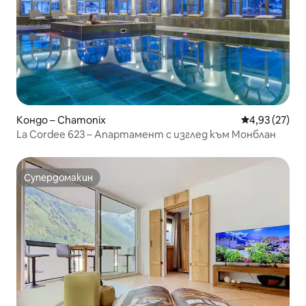
Кондо – Chamonix
Средна оценк
4,93 (27)
La Cordee 623 – Апартамент с изглед към Монблан
Супердомакин
Супердомакин