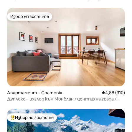
Монблан
Избор на гостите
Избор на гостите
Апартамент – Chamonix
Средна оценка
4,88 (310)
Дуплекс – изглед към Монблан / център на града /
паркинг
Избор на гостите
Най-популярен избор на гостите