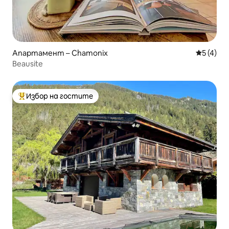
Апартамент – Chamonix
Средна о
5 (4)
Beausite
Избор на гостите
Най-популярен избор на гостите