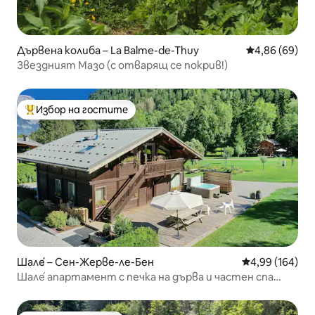
Дървена колиба – La Balme-de-Thuy
Средна оценк
4,86 (69)
Звездният Мазо (с отварящ се покрив!)
Избор на гостите
Най-популярен избор на гостите
Шале́ – Сен-Жерве-ле-Бен
Средна оценка
4,99 (164)
Шале́ апартамент с печка на дърва и частен спа
център