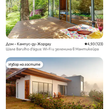
Дом – Кампус-ду-Жордау
Средна оценка
4,93 (123)
Шале Barulho d'água: Wi-Fi и зеленина в Мантикейра
Избор на гостите
Избор на гостите