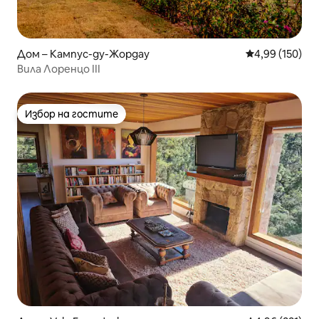
Дом – Кампус-ду-Жордау
Средна оценка
4,99 (150)
Вила Лоренцо III
Избор на гостите
Избор на гостите