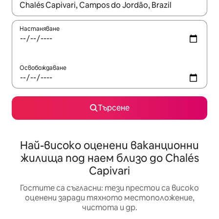
Когато резултатите се покажат, използвайте клавишите 
Настаняване
Освобождаване
Търсене
Най-високо оценени ваканционни
жилища под наем близо до Chalés
Capivari
Гостите са съгласни: тези престои са високо
оценени заради тяхното местоположение,
чистота и др.