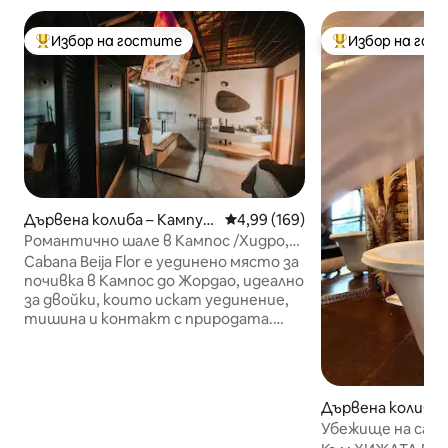
Избор на гостите
Избор на гос
Най-популярен избор на гостите
Най-популярен 
Дървена колиба – Кампус-
Средна оценка: 4,99 от 5, 169
4,99 (169)
ду-Жордау
Романтично шале в Кампос /Хидро,
Кафе и Алекса
Cabana Beija Flor е уединено място за
почивка в Кампос до Жордао, идеално
за двойки, които искат уединение,
тишина и контакт с природата.
Дървената колиба предлага уютна и
романтична атмосфера, както и
хидромасажна вана, идеална за
отдих и наслаждаване на планинския
Дървена колиба –
климат. Мястото за престой е
Mirim
Убежище на сак
автоматизирано чрез Alexa, което
частен водопад