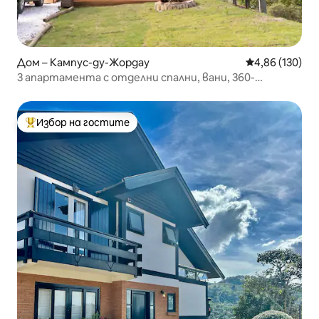
Дом – Кампус-ду-Жордау
Средна оценка
4,86 (130)
3 апартамента с отделни спални, вани, 360-
градусова гледка и пълно уединение
Избор на гостите
Най-популярен избор на гостите