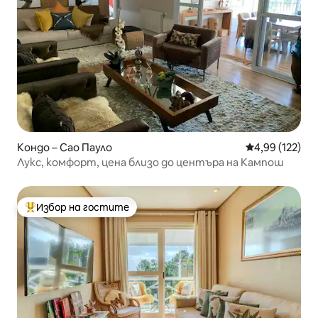
Кондо – Сао Пауло
Средна оценка
4,99 (122)
Лукс, комфорт, цена близо до центъра на Кампош
Избор на гостите
Най-популярен избор на гостите