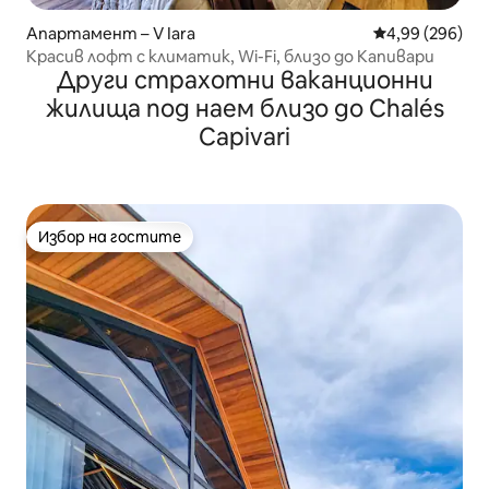
Апартамент – V Iara
Средна оценка
4,99 (296)
Красив лофт с климатик, Wi-Fi, близо до Капивари
Други страхотни ваканционни
жилища под наем близо до Chalés
Capivari
Избор на гостите
Избор на гостите