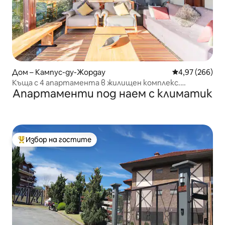
Дом – Кампус-ду-Жордау
Средна оценка
4,97 (266)
Къща с 4 апартамента в жилищен комплекс.
Апартаменти под наем с климатик
Страхотна гледка
Избор на гостите
Най-популярен избор на гостите