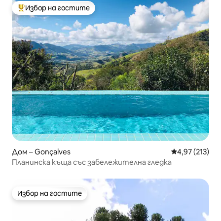
Избор на гостите
Най-популярен избор на гостите
Дом – Gonçalves
Средна оценка
4,97 (213)
Планинска къща със забележителна гледка
Избор на гостите
Избор на гостите