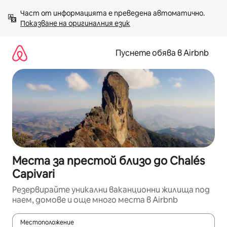
Пропускане
Част от информацията е преведена автоматично. 
към
Показване на оригиналния език
съдържанието
Пуснете обява в Airbnb
Места за престой близо до Chalés
Capivari
Резервирайте уникални ваканционни жилища под
наем, домове и още много места в Airbnb
Местоположение