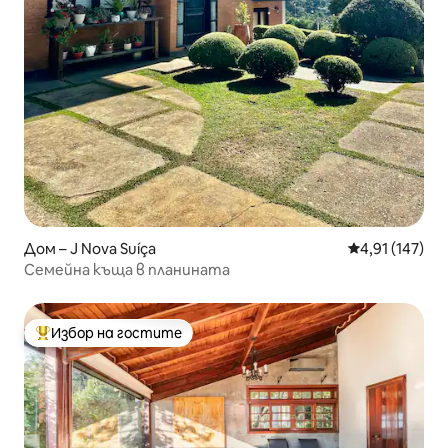
Дом – J Nova Suíça
Средна оценка
4,91 (147)
Семейна къща в планината
Избор на гостите
Най-популярен избор на гостите