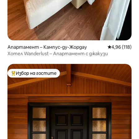
Апартамент – Кампус-ду-Жордау
Средна оценка
4,96 (118)
Хотел Wanderlust – Апартамент с джакузи
Избор на гостите
Най-популярен избор на гостите