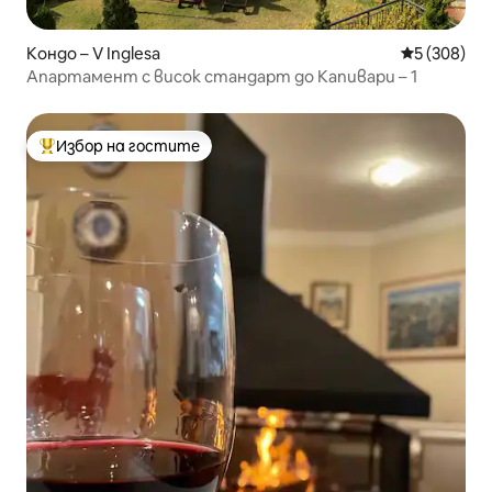
Кондо – V Inglesa
Средна оце
5 (308)
Апартамент с висок стандарт до Капивари – 1
Избор на гостите
Най-популярен избор на гостите