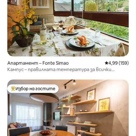
Апартамент – Fonte Simao
Средна оценка
4,99 (159)
Кампус – правилната температура за всички
сезони.
Избор на гостите
Най-популярен избор на гостите