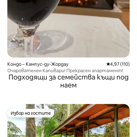
Кондо – Кампус-ду-Жордау
Средна оценка
4,97 (110)
Очарователен Капивари! Прекрасен апартамент!
Подходящи за семейства къщи под
наем
Избор на гостите
Избор на гостите