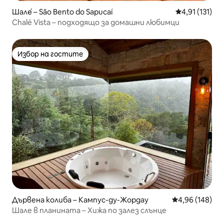
Шале́ – São Bento do Sapucaí
Средна оценк
4,91 (131)
Chalé Vista – подходящо за домашни любимци
Избор на гостите
Избор на гостите
Дървена колиба – Кампус-ду-Жордау
Средна оценка
4,96 (148)
Шале в планината – Хижа по залез слънце