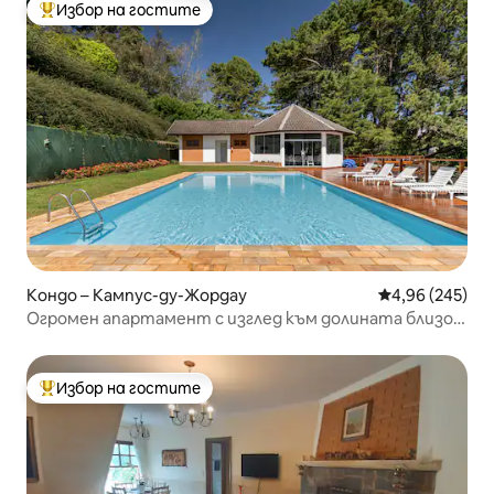
Избор на гостите
Най-популярен избор на гостите
Кондо – Кампус-ду-Жордау
Средна оценка
4,96 (245)
Огромен апартамент с изглед към долината близо
до най-натовареното място
Избор на гостите
Най-популярен избор на гостите