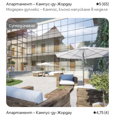
Апартамент – Кампус-ду-Жордау
Средна оц
5 (65)
Модерен дуплекс – Кампос, късно напускане в неделя
Супердомакин
Супердомакин
Апартамент – Кампус-ду-Жордау
Средна оцен
4,75 (4)