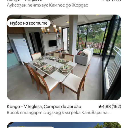
Луксозен пентхаус Кампос до Жордао
Избор на гостите
Избор на гостите
Кондо – V Inglesa, Campos do Jordão
Средна оценка
4,88 (162)
Висок стандарт с изглед към река Капивари на
400 метра