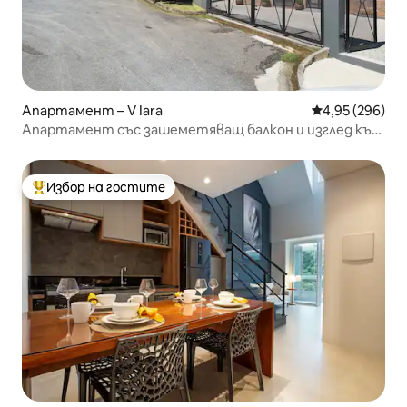
Апартамент – V Iara
Средна оценка
4,95 (296)
Апартамент със зашеметяващ балкон и изглед към
планината
Избор на гостите
Най-популярен избор на гостите