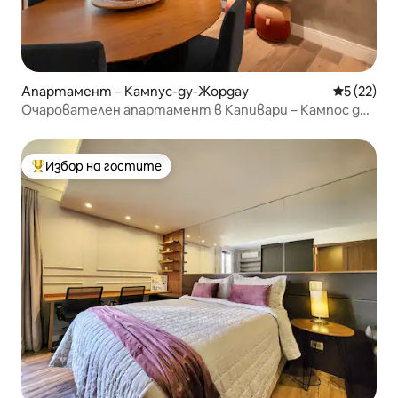
Апартамент – Кампус-ду-Жордау
Средна оц
5 (22)
Очарователен апартамент в Капивари – Кампос до
Жордао –
Избор на гостите
Най-популярен избор на гостите