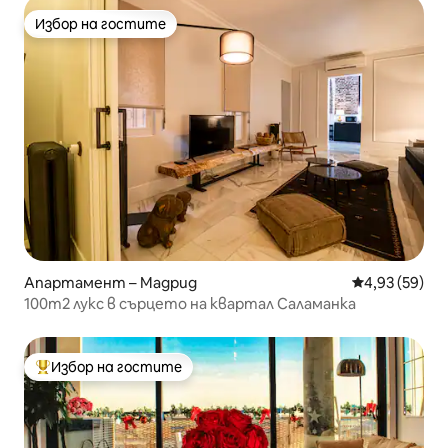
Избор на гостите
Избор на гостите
Апартамент – Мадрид
Средна оценк
4,93 (59)
100m2 лукс в сърцето на квартал Саламанка
Избор на гостите
Най-популярен избор на гостите