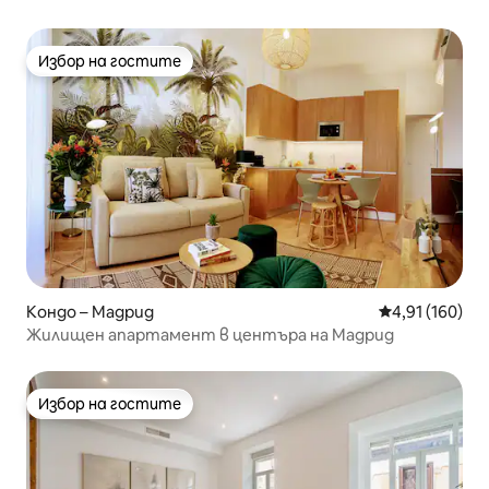
Избор на гостите
Избор на гостите
Кондо – Мадрид
Средна оценка
4,91 (160)
Жилищен апартамент в центъра на Мадрид
Избор на гостите
Избор на гостите