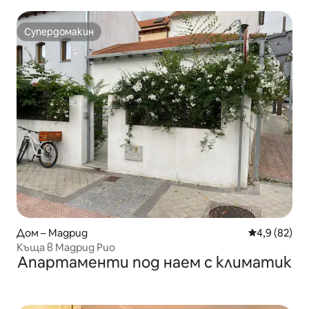
Супердомакин
Супердомакин
Дом – Мадрид
Средна оцен
4,9 (82)
Къща в Мадрид Рио
Апартаменти под наем с климатик