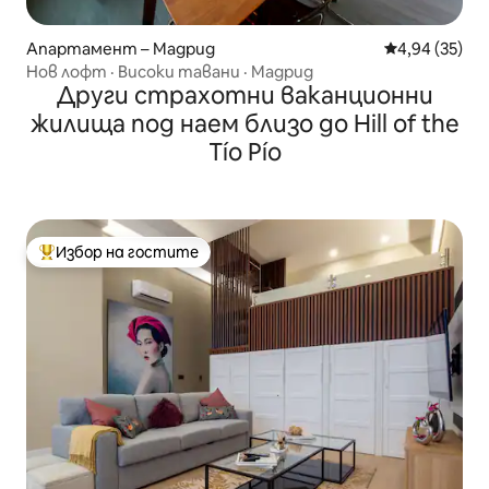
Апартамент – Мадрид
Средна оценк
4,94 (35)
Нов лофт · Високи тавани · Мадрид
Други страхотни ваканционни
жилища под наем близо до Hill of the
Tío Pío
Избор на гостите
Най-популярен избор на гостите