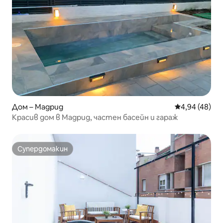
Дом – Мадрид
Средна оценк
4,94 (48)
Красив дом в Мадрид, частен басейн и гараж
Супердомакин
Супердомакин