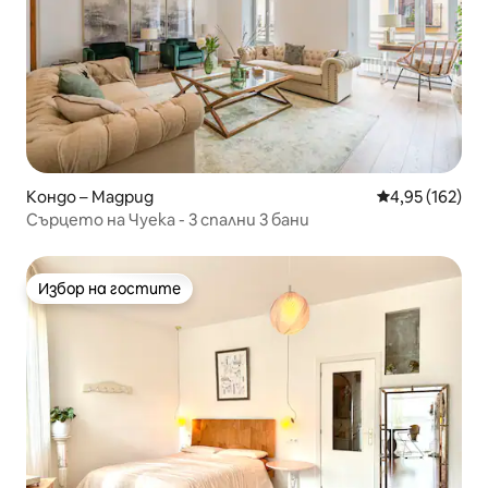
Кондо – Мадрид
Средна оценка
4,95 (162)
Сърцето на Чуека - 3 спални 3 бани
Избор на гостите
Избор на гостите