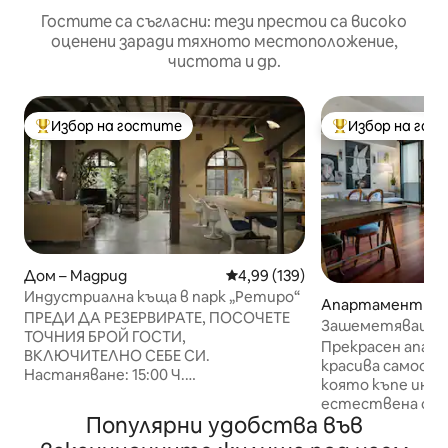
Гостите са съгласни: тези престои са високо
оценени заради тяхното местоположение,
чистота и др.
Избор на гостите
Избор на гос
Най-популярен избор на гостите
Най-популярен 
Дом – Мадрид
Средна оценка: 4,99 от 5, 139
4,99 (139)
Индустриална къща в парк „Ретиро“
Апартамент – 
ПРЕДИ ДА РЕЗЕРВИРАТЕ, ПОСОЧЕТЕ
Зашеметяващ а
ТОЧНИЯ БРОЙ ГОСТИ,
центъра на град
Прекрасен апар
ВКЛЮЧИТЕЛНО СЕБЕ СИ.
самостоятелна
красива самост
Настаняване: 15:00 Ч.
която къпе инте
Освобождаване: 12:00 Ч. ВАЖНО:
естествена све
ЗАБРАНЕНИ СА ПАРТИТА. НАПЪЛНО
Популярни удобства във
зашеметяващ де
ЗАБРАНЕНИ ФОТОСЕСИИ,
оборудван с вси