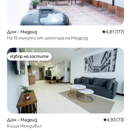
Дом – Мадрид
Средна оценка
4,81 (177)
На 15 минути от центъра на Мадрид
Избор на гостите
Избор на гостите
Дом – Мадрид
Средна оценк
4,93 (73)
Къща Мендивил