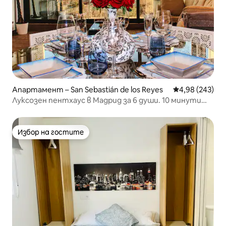
Апартамент – San Sebastián de los Reyes
Средна оценка
4,98 (243)
Луксозен пентхаус в Мадрид за 6 души. 10 минути
от летището
Избор на гостите
Избор на гостите