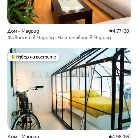
Дом – Мадрид
Средна оценк
4,77 (30)
Животът в Мадрид - Настаняване в Мадрид
Избор на гостите
Най-популярен избор на гостите
Дом – Мадрид
Средна оценк
4,98 (55)