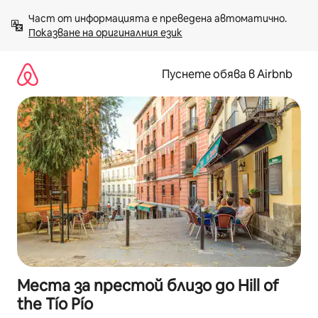
Пропускане
Част от информацията е преведена автоматично. 
към
Показване на оригиналния език
съдържанието
Пуснете обява в Airbnb
Места за престой близо до Hill of
the Tío Pío