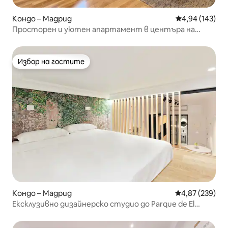
Кондо – Мадрид
Средна оценка
4,94 (143)
Просторен и уютен апартамент в центъра на
Мадрид
Избор на гостите
Избор на гостите
Кондо – Мадрид
Средна оценка
4,87 (239)
Ексклузивно дизайнерско студио до Parque de El
Retiro