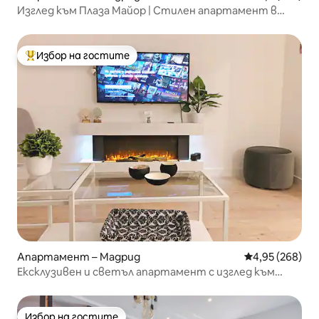
Изглед към Плаза Майор | Стилен апартамент в
центъра на града
Избор на гостите
Най-популярен избор на гостите
Апартамент – Мадрид
Средна оценка
4,95 (268)
Ексклузивен и светъл апартамент с изглед към
Retiro - Ибиса
Избор на гостите