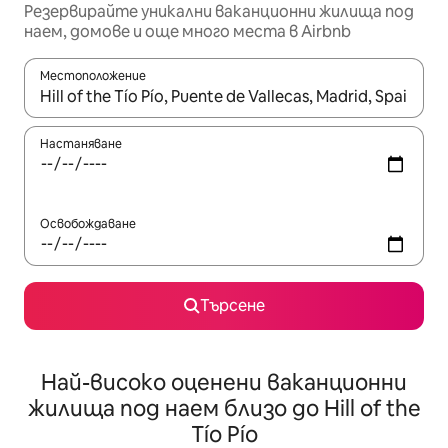
Резервирайте уникални ваканционни жилища под
наем, домове и още много места в Airbnb
Местоположение
Когато резултатите се покажат, използвайте клавишите 
Настаняване
Освобождаване
Търсене
Най-високо оценени ваканционни
жилища под наем близо до Hill of the
Tío Pío