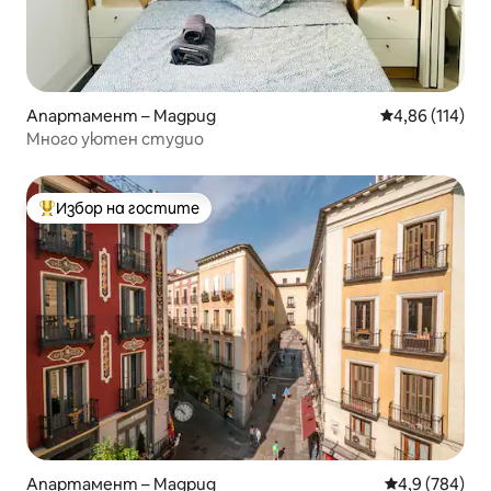
Апартамент – Мадрид
Средна оценка
4,86 (114)
Много уютен студио
Избор на гостите
Най-популярен избор на гостите
Апартамент – Мадрид
Средна оценк
4,9 (784)