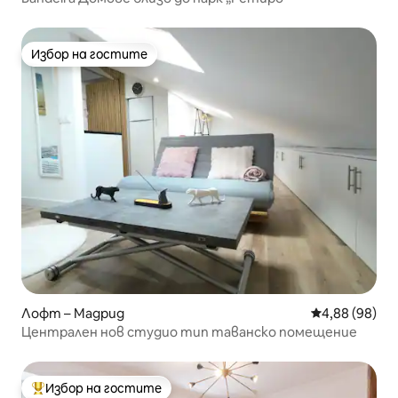
Избор на гостите
Избор на гостите
Лофт – Мадрид
Средна оценк
4,88 (98)
Централен нов студио тип таванско помещение
Избор на гостите
Най-популярен избор на гостите