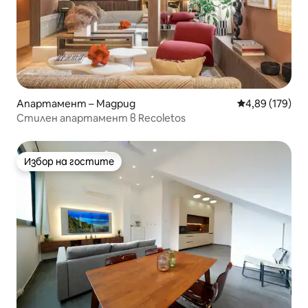
Апартамент – Мадрид
Средна оценка
4,89 (179)
Стилен апартамент в Recoletos
Избор на гостите
Избор на гостите