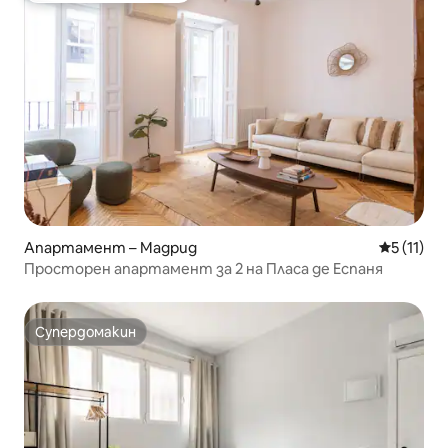
Апартамент – Мадрид
Средна оц
5 (11)
Просторен апартамент за 2 на Пласа де Еспаня
Супердомакин
Супердомакин