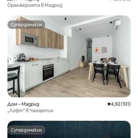
Оранжерията в Мадрид
Супердомакин
Супердомакин
Дом – Мадрид
Средна оценка
4,92 (101)
„Лофт“ в Чамартин
Супердомакин
Супердомакин