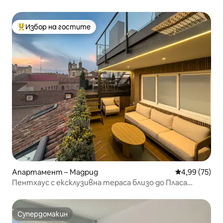
Избор на гостите
Най-популярен избор на гостите
Апартамент – Мадрид
Средна оценк
4,99 (75)
Пентхаус с ексклузивна тераса близо до Пласа
Майор
Супердомакин
Супердомакин