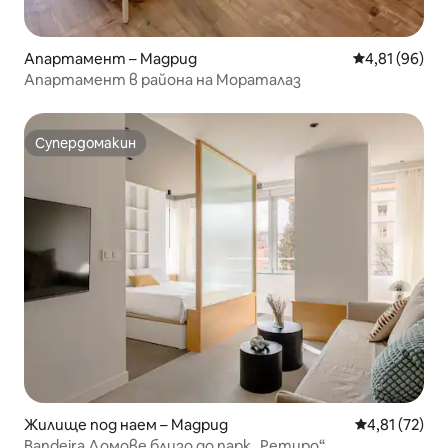
Апартамент – Мадрид
Средна оценк
4,81 (96)
Апартамент в района на Мораталаз
Супердомакин
Супердомакин
Жилище под наем – Мадрид
Средна оценк
4,81 (72)
Bandeira Домове близо до парк „Ретиро“