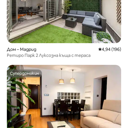
Дом – Мадрид
Средна оценка
4,94 (196)
Ретиро Парк 2 Луксозна къща с тераса
Супердомакин
Супердомакин