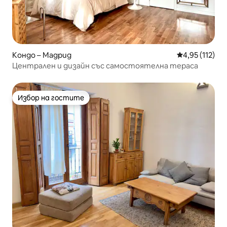
Кондо – Мадрид
Средна оценка
4,95 (112)
Централен и дизайн със самостоятелна тераса
Избор на гостите
Избор на гостите