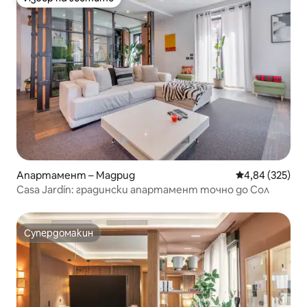
Избор на гостите
Апартамент – Мадрид
Средна оценка
4,84 (325)
Casa Jardín: градински апартамент точно до Сол
Супердомакин
Супердомакин