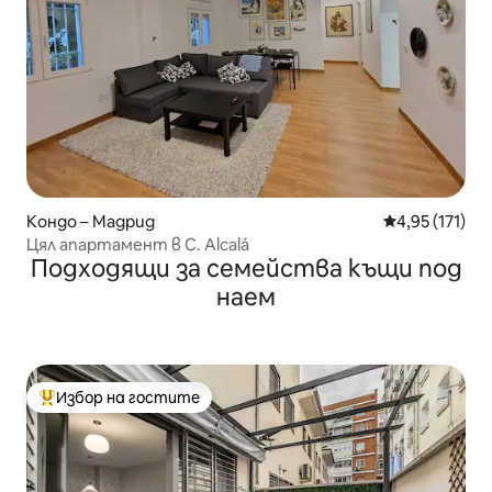
Кондо – Мадрид
Средна оценка
4,95 (171)
Цял апартамент в C. Alcalá
Подходящи за семейства къщи под
наем
Избор на гостите
Най-популярен избор на гостите