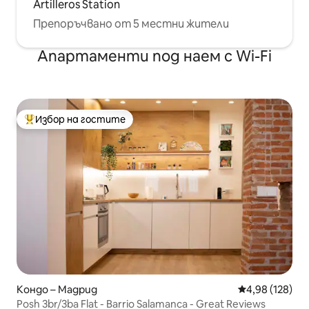
Artilleros Station
Препоръчвано от 5 местни жители
Апартаменти под наем с Wi-Fi
Избор на гостите
Най-популярен избор на гостите
Кондо – Мадрид
Средна оценка
4,98 (128)
Posh 3br/3ba Flat - Barrio Salamanca - Great Reviews