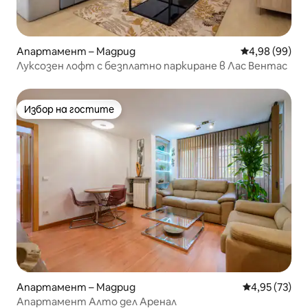
Апартамент – Мадрид
Средна оценк
4,98 (99)
Луксозен лофт с безплатно паркиране в Лас Вентас
Избор на гостите
Избор на гостите
Апартамент – Мадрид
Средна оценк
4,95 (73)
Апартамент Алто дел Аренал