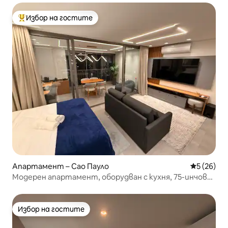
Избор на гостите
Най-популярен избор на гостите
Апартамент – Сао Пауло
Средна оц
5 (26)
Модерен апартамент, оборудван с кухня, 75-инчов
телевизор и Wi-Fi
Избор на гостите
Избор на гостите