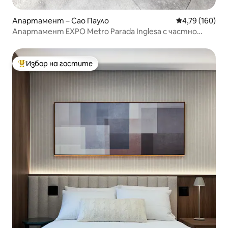
Апартамент – Сао Пауло
Средна оценка
4,79 (160)
Апартамент EXPO Metro Parada Inglesa с частно
джакузи
Избор на гостите
Най-популярен избор на гостите