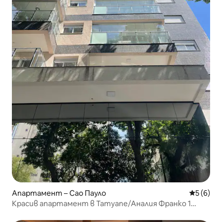
Апартамент – Сао Пауло
Средна о
5 (6)
Красив апартамент в Татуапе/Аналия Франко 1
паркомясто