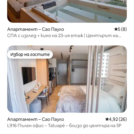
Апартамент – Сао Пауло
Средна о
5 (8)
СПА с изглед + кино на 23-ия етаж | Центърът на
Сао Пауло
Избор на гостите
Избор на гостите
Апартамент – Сао Пауло
Средна оценк
4,92 (26)
L916 Пълен офис – Tatuapé – близо до центъра на SP