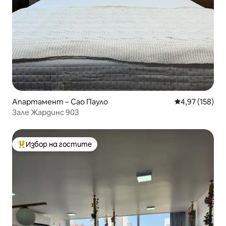
Апартамент – Сао Пауло
Средна оценка
4,97 (158)
Зале Жардинс 903
Избор на гостите
Най-популярен избор на гостите