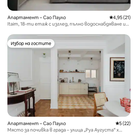
Апартамент – Сао Пауло
Средна оценк
4,95 (21)
Itaim, 18-ти етаж с изглед, пълно водоснабдяване и
развлечения
Избор на гостите
Избор на гостите
Апартамент – Сао Пауло
Средна оц
5 (22)
Място за почивка в града – улица „Руа Аугуста“ x
„Паулиста“