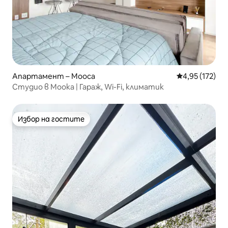
Апартамент – Mooca
Средна оценка
4,95 (172)
Студио в Моока | Гараж, Wi-Fi, климатик
Избор на гостите
Избор на гостите