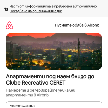
Пропускане
Част от информацията е преведена автоматично. 
към
Показване на оригиналния език
съдържанието
Пуснете обява в Airbnb
Апартаменти под наем близо до
Clube Recreativo CERET
Намерете и резервирайте уникални
апартаменти в Airbnb
Местоположение