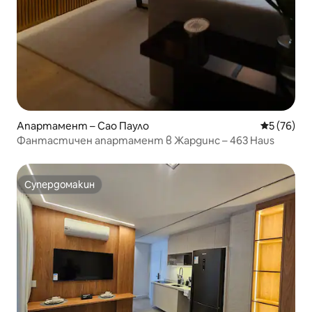
Апартамент – Сао Пауло
Средна оц
5 (76)
Фантастичен апартамент в Жардинс – 463 Haus
Супердомакин
Супердомакин