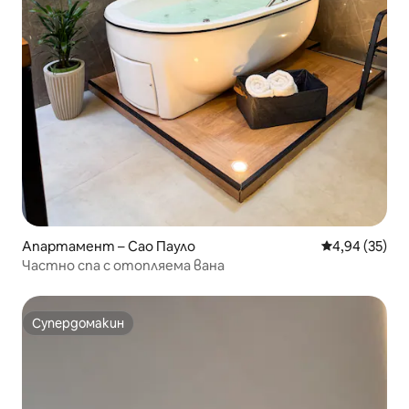
Апартамент – Сао Пауло
Средна оценк
4,94 (35)
Частно спа с отопляема вана
Супердомакин
Супердомакин