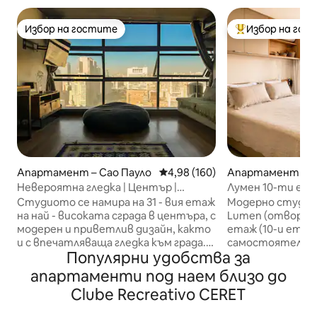
Избор на гостите
Избор на гос
Избор на гостите
Най-популярен 
Апартамент – Сао Пауло
Средна оценка: 4,98 от 5, 160
4,98 (160)
Апартамент – С
Невероятна гледка | Център |
Лумен 10-ти ета
Дизайнерско студио | 31-ви етаж
Климатик Басей
Студиото се намира на 31 - вия етаж
Модерно студио
на най - високата сграда в центъра, с
Lumen (отворен 
модерен и приветлив дизайн, както
етаж (10-и етаж)
и с впечатляваща гледка към града.
самостоятелен
Популярни удобства за
От прозореца можете да се
денонощна охрана. Той има мо
възхитите на долината Анхангабау,
и функционален д
апартаменти под наем близо до
историческия център, антените на
обзаведен и дек
Clube Recreativo CERET
Ав. Паулиста: един от най-
висококачестве
красивите пейзажи в Сао Пауло. Това
всички необходи