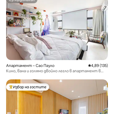
Супердомакин
Апартамент – Сао Пауло
Средна оценка
4,89 (135)
Кино, вана и голямо двойно легло в апартамент в
центъра на Сао Пауло
Избор на гостите
Най-популярен избор на гостите