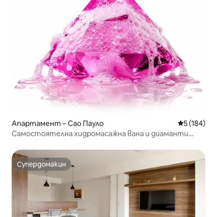
Апартамент – Сао Пауло
Средна оце
5 (184)
Самостоятелна хидромасажна вана и диаманти
сред звездите.
Супердомакин
Супердомакин