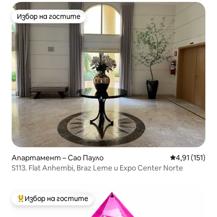
Избор на гостите
Избор на гостите
Апартамент – Сао Пауло
Средна оценк
4,91 (151)
S113. Flat Anhembi, Braz Leme и Expo Center Norte
Избор на гостите
Най-популярен избор на гостите