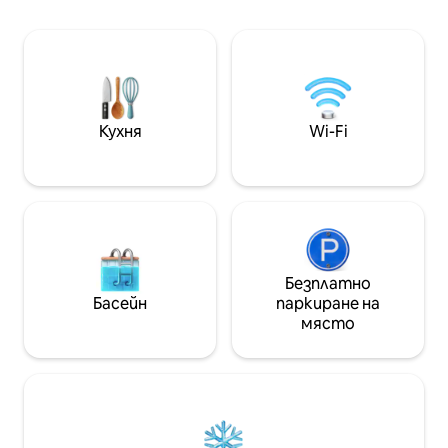
е сградата, в която се намира
дългосрочен и к
SampaSky, и е възможно да се
престой (1 или 2 лица). З
разхождате до основните атракции
на зона за отди
на центъра. Разполага с климатик, 55
местоположение 
- инчов телевизор с приложения,
Franco, с лесен 
кухня, оборудвана с основни прибори,
ресторанти и 
готварски плот (1 уста),
транспорт. На 
Кухня
Wi-Fi
микровълнова печка и минибар.
магазин Anália Fr
Безплатно
Басейн
паркиране на
място