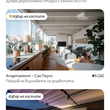
Добре разположено студио с балкон SIG1110
Избор на гостите
Най-популярен избор на гостите
Апартамент – Сао Пауло
Средна оц
5 (26)
Покрив на върховете на дърветата
Избор на гостите
Избор на гостите