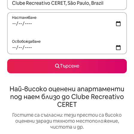
Когато резултатите се покажат, използвайте клавишите 
Настаняване
Освобождаване
Търсене
Най-високо оценени апартаменти
под наем близо до Clube Recreativo
CERET
Гостите са съгласни: тези престои са високо
оценени заради тяхното местоположение,
чистота и др.