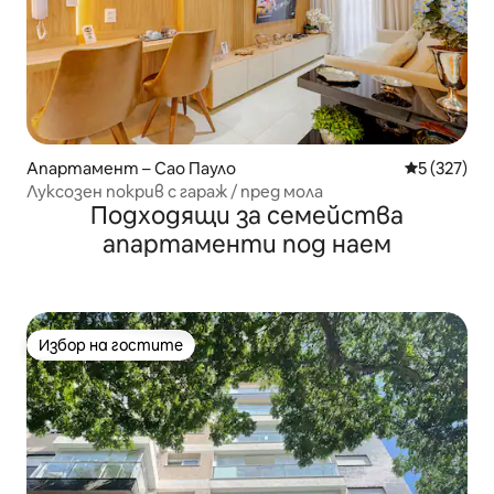
Апартамент – Сао Пауло
Средна оце
5 (327)
Луксозен покрив с гараж / пред мола
Подходящи за семейства
апартаменти под наем
Избор на гостите
Избор на гостите