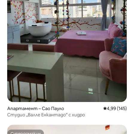
Апартамент – Сао Пауло
Средна оценка
4,99 (145)
Студио „Валле Енкантадо“ с хидро
Супердомакин