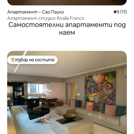
Апартамент – Сао Пауло
Средна оц
5 (11)
Апартамент студио Analia Franco
Самостоятелни апартаменти под
наем
Избор на гостите
Най-популярен избор на гостите