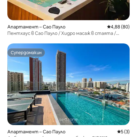
Апартамент – Сао Пауло
Средна оценк
4,88 (80)
Пентхаус в Сао Пауло / Хидро масаж в стаята /
Исторически център
Супердомакин
Супердомакин
Апартамент – Сао Пауло
Средна о
5 (3)