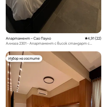
Апартамент – Сао Пауло
Средна оценк
4,91 (22)
Алмага 2301 - Апартамент с висок стандарт с
паркинг място в Татуапе
Избор на гостите
Избор на гостите