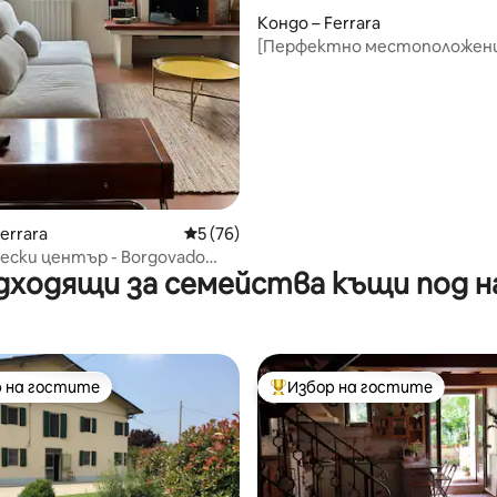
Кондо – Ferrara
от 5, 81 отзива
[Перфектно местоположени
център, паркинги и стил!]
errara
Средна оценка: 5 от 5, 76 отзива
5 (76)
ски център - Borgovado
дходящи за семейства къщи под н
 на гостите
Избор на гостите
улярен избор на гостите
Най-популярен избор на гос