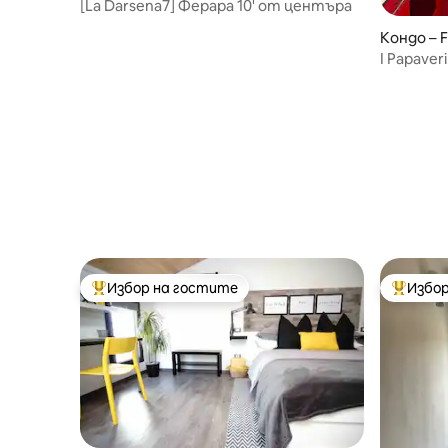
[La Darsena7] Ферара 10' от центъра
Кондо – F
I Papaveri
Избор на гостите
Избор
Най-популярен избор на гостите
Най-поп