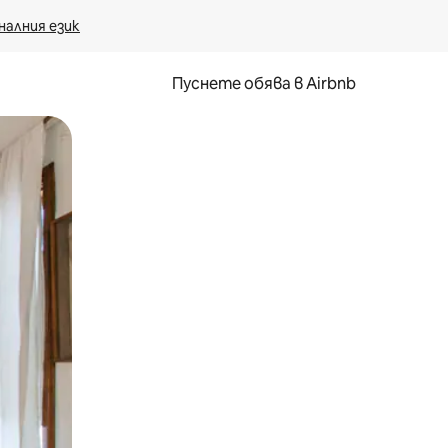
налния език
Пуснете обява в Airbnb