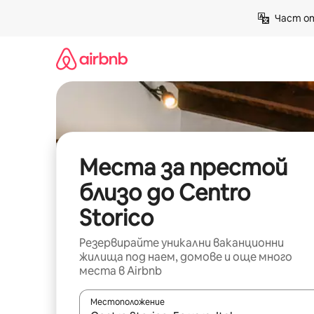
Пропускане
Част от
към
съдържанието
Места за престой
близо до Centro
Storico
Резервирайте уникални ваканционни
жилища под наем, домове и още много
места в Airbnb
Местоположение