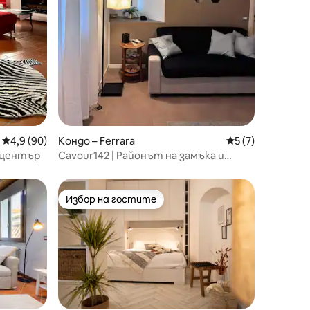
Средна оценка: 4,9 от 5, 90 отзива
4,9 (90)
Кондо – Ferrara
Средна оценка: 
5 (7)
 център
Cavour142 | Районът на замъка и
гарата
Избор на гостите
Избор на гостите