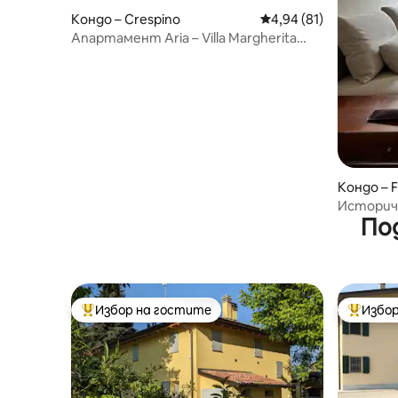
Кондо – Crespino
Средна оценка: 4,94 
4,94 (81)
Апартамент Aria – Villa Margherita
Lodge
Кондо – F
Историче
По
APT
Избор на гостите
Избор
Най-популярен избор на гостите
Най-поп