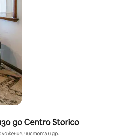
окосване или плъзгане.
о до Centro Storico
оложение, чистота и др.