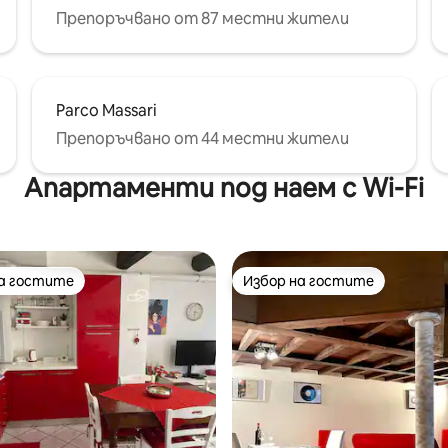
Препоръчвано от 87 местни жители
Parco Massari
Препоръчвано от 44 местни жители
Апартаменти под наем с Wi-Fi
на гостите
Избор на гостите
на гостите
Избор на гостите
от 5, 95 отзива