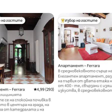
 на гостите
Избор на гостите
улярен избор на гостите
Най-популярен избор на гос
Апартамент – Ferrara
В средновековното сърце н
центъра на града Ферара
Елегантен апартамент, ра
на първия от двата етажа на сграда
от 400 - те, свързани с из
нт – Ferrara
Средна оценка: 4,99 от 5, 293 отзива
4,99 (293)
изкуства, в средновековно
 глицинията
на историческия център. Н
е се на спокойна почивка в
от катедралата. Две спални
то в центъра на града, на
баня, всекидневна, трапезар
а от катедралата и на
кухня. Къщата е оборудвана 