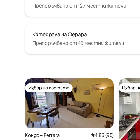
Препоръчвано от 127 местни жители
Катедрала на Ферара
Препоръчвано от 49 местни жители
Избор на гостите
Избор 
Избор на гостите
Избор 
Кондо – Ferrara
Средна оценка: 4,86 
4,86 (95)