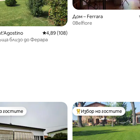
Дом – Ferrara
0Belfiore
от 5, 45 отзива
t'Agostino
Средна оценка: 4,89 от 5, 108 отзива
4,89 (108)
ъща близо до Ферара
на гостите
Избор на гостите
на гостите
Най-популярен избор на гос