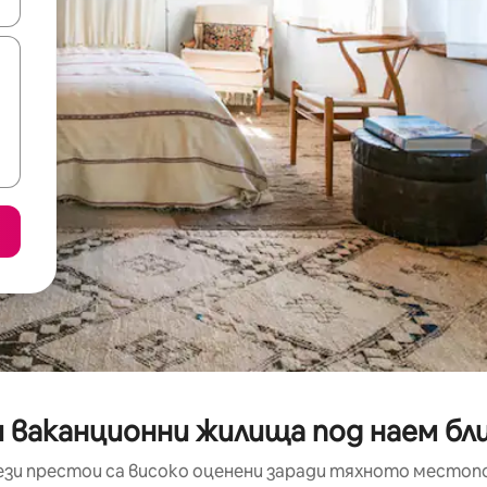
е клавишите със стрелки нагоре и надолу или навигирайте с д
 ваканционни жилища под наем близ
ези престои са високо оценени заради тяхното местоп