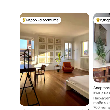
Избор на гостите
Избор
Най-популярен избор на гостите
Най-поп
Апартаме
Къща на
Насладет
това мяс
700 метр