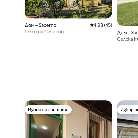
Дом – Sacerno
Средна оценка: 4,98 
4,98 (45)
Гелси ди Сачерно
Дом – San
Селска к
Избор на гостите
Избор 
Избор на гостите
Избор 