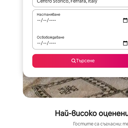
Когато резултатите се покажат, използвайт
Настаняване
Освобождаване
Търсене
Най-високо оценени
Гостите са съгласни: т