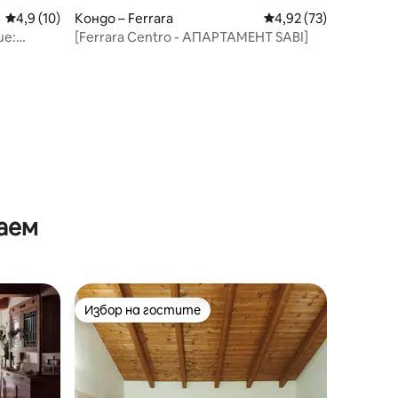
Средна оценка: 4,9 от 5, 10 отзива
4,9 (10)
Кондо – Ferrara
Средна оценка: 4,92
4,92 (73)
е:
[Ferrara Centro - АПАРТАМЕНТ SABI]
аем
Избор на гостите
тите
Избор на гостите