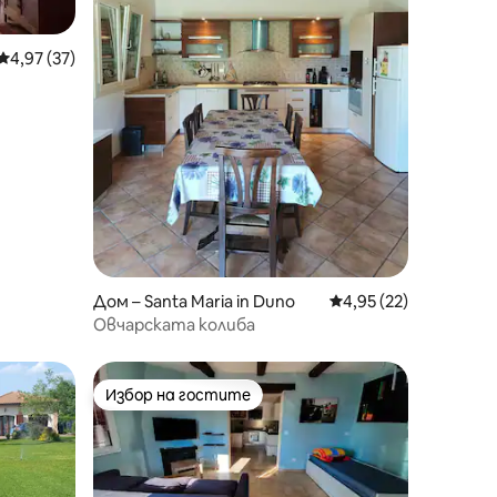
Средна оценка: 4,97 от 5, 37 отзива
4,97 (37)
Дом – Santa Maria in Duno
Средна оценка: 4,95
4,95 (22)
Овчарската колиба
Избор на гостите
тите
Избор на гостите