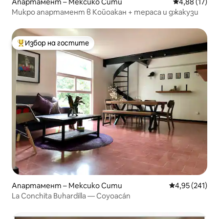
Апартамент – Мексико Сити
Средна оценк
4,88 (17)
Микро апартамент в Койоакан + тераса и джакузи
Избор на гостите
Най-популярен избор на гостите
Апартамент – Мексико Сити
Средна оценка
4,95 (241)
La Conchita Buhardilla — Coyoacán