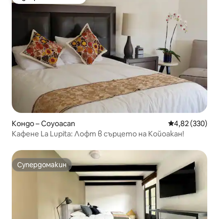
Избор на гостите
Кондо – Coyoacan
Средна оценка
4,82 (330)
Кафене La Lupita: Лофт в сърцето на Койоакан!
Супердомакин
Супердомакин