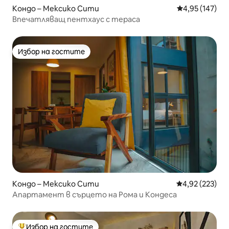
Кондо – Мексико Сити
Средна оценка
4,95 (147)
Впечатляващ пентхаус с тераса
Избор на гостите
Избор на гостите
Кондо – Мексико Сити
Средна оценка
4,92 (223)
Апартамент в сърцето на Рома и Кондеса
Избор на гостите