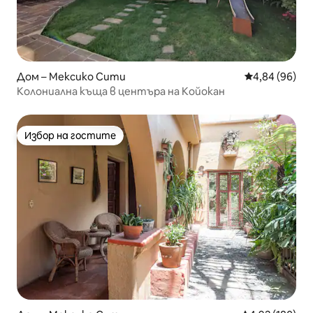
Дом – Мексико Сити
Средна оценк
4,84 (96)
Колониална къща в центъра на Койокан
Избор на гостите
Избор на гостите