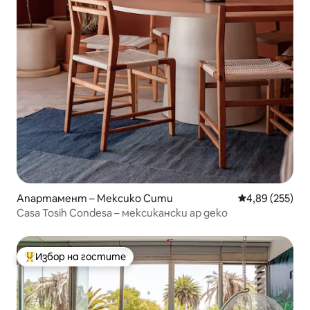
Апартамент – Мексико Сити
Средна оценка
4,89 (255)
Casa Tosih Condesa – мексикански ар деко
Избор на гостите
Най-популярен избор на гостите