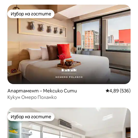
Избор на гостите
Избор на гостите
Апартамент – Мексико Сити
Средна оценка
4,89 (536)
Кукун Омеро Поланко
Избор на гостите
Избор на гостите