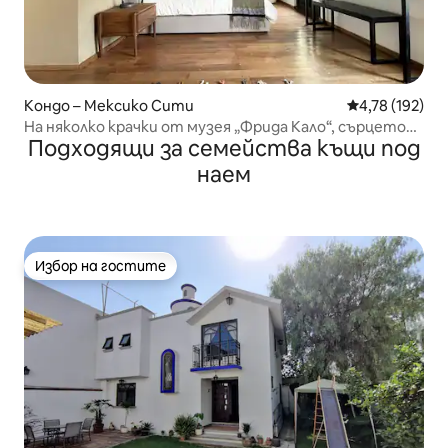
Кондо – Мексико Сити
Средна оценка
4,78 (192)
На няколко крачки от музея „Фрида Кало“, сърцето
Подходящи за семейства къщи под
на Койоакан
наем
Избор на гостите
Избор на гостите