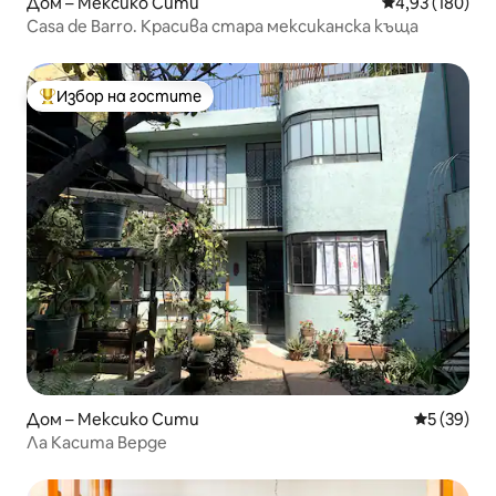
Дом – Мексико Сити
Средна оценка
4,93 (180)
Casa de Barro. Красива стара мексиканска къща
Избор на гостите
Най-популярен избор на гостите
Дом – Мексико Сити
Средна оц
5 (39)
Ла Касита Верде