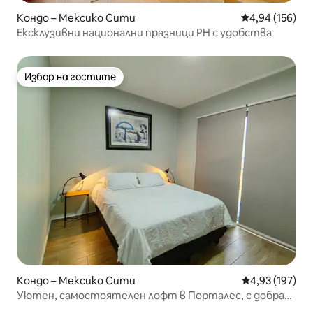
Кондо – Мексико Сити
Средна оценка
4,94 (156)
Ексклузивни национални празници PH с удобства
Избор на гостите
Избор на гостите
Кондо – Мексико Сити
Средна оценка
4,93 (197)
Уютен, самостоятелен лофт в Порталес, с добра
транспортна връзка