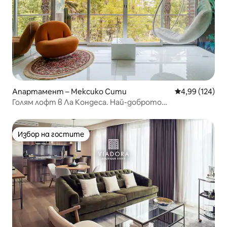
Апартамент – Мексико Сити
Средна оценка
4,99 (124)
Голям лофт в Ла Кондеса. Най-доброто
местоположение
Избор на гостите
Избор на гостите