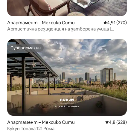
Апартамент – Мексико Сити
Средна оценка
4,91 (270)
Артистична резиденция на затворена улица |
Кондеса
Супердомакин
Супердомакин
Апартамент – Мексико Сити
Средна оценк
4,8 (228)
Кукун Тонала 121 Рома