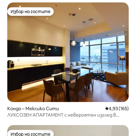
Избор на гостите
Избор на гостите
Кондо – Мексико Сити
Средна оценка
4,93 (165)
ЛУКСОЗЕН АПАРТАМЕНТ с невероятен изглед в
Insurgentes
Избор на гостите