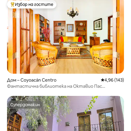
Избор на гостите
Най-популярен избор на гостите
Дом – Coyoacán Centro
Средна оценка
4,96 (143)
Фантастична библиотека на Октавио Пас
@Койоакан
Супердомакин
Супердомакин