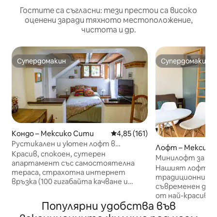
Гостите са съгласни: тези престои са високо
оценени заради тяхното местоположение,
чистота и др.
Супердомакин
Супердомакин
Супердомакин
Супердомакин
Кондо – Мексико Сити
Средна оценка: 4,85 от 5, 16
4,85 (161)
Рустикален и уютен лофт в
Лофт – Мексико
центъра на Койокан. Прекрасна
Красив, спокоен, сутерен
Минилофт за до
градина
апартамент със самостоятелна
Coyoacan Center
Нашият лофт с
тераса, страхотна интернет
традиционния ча
връзка (100 гигабайта качване и
съвременен диза
изтегляне), денонощна охрана,
от най-красивит
разположена в сърцето на
Популярни удобства във
Койоакан, само н
историческия Койоакан - безопасен,
от къщата на Фрида