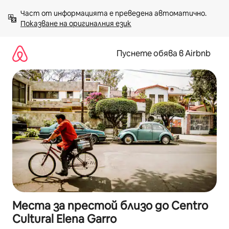
Пропускане
Част от информацията е преведена автоматично. 
към
Показване на оригиналния език
съдържанието
Пуснете обява в Airbnb
Места за престой близо до Centro
Cultural Elena Garro