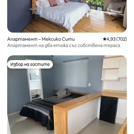
Апартамент – Мексико Сити
Средна оценка
4,93 (702)
Апартамент на два етажа със собствена тераса
Избор на гостите
Избор на гостите