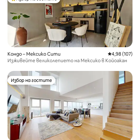
Най-популярен избор на гостите
Кондо – Мексико Сити
Средна оценка
4,98 (107)
Изживейте великолепието на Мексико в Койоакан
Избор на гостите
Избор на гостите