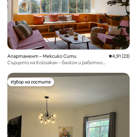
Апартамент – Мексико Сити
Средна оценк
4,91 (23)
Сърцето на Койоакан – балкон и работно
пространство
Избор на гостите
Избор на гостите