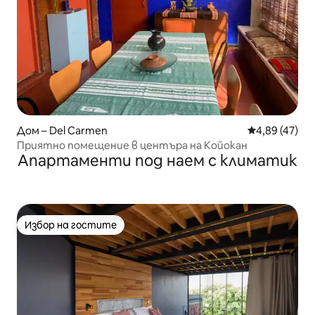
Дом – Del Carmen
Средна оценк
4,89 (47)
Приятно помещение в центъра на Койокан
Апартаменти под наем с климатик
Избор на гостите
Избор на гостите