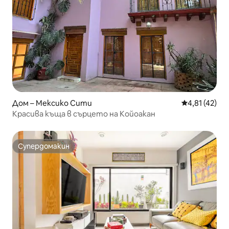
Дом – Мексико Сити
Средна оценк
4,81 (42)
Красива къща в сърцето на Койоакан
Супердомакин
Супердомакин