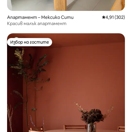
Апартамент – Мексико Сити
Средна оценка
4,91 (302)
Красив малък апартамент
Избор на гостите
Избор на гостите