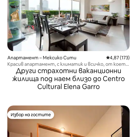
Апартамент – Мексико Сити
Средна оценка
4,87 (173)
Красив апартамент, с климатик и всичко, от което
Други страхотни ваканционни
се нуждаете
жилища под наем близо до Centro
Cultural Elena Garro
Избор на гостите
Избор на гостите