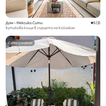
Дом – Мексико Сити
Средна о
5 (3)
Бутикова къща в сърцето на Койоакан
Супердомакин
Супердомакин