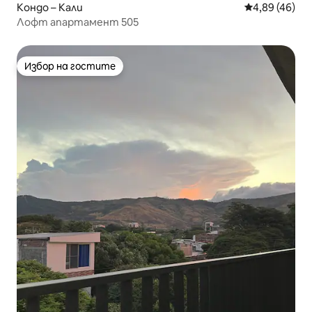
Кондо – Кали
Средна оценк
4,89 (46)
Лофт апартамент 505
Избор на гостите
Избор на гостите