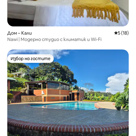
Дом – Кали
Средна оц
5 (18)
Nawi | Модерно студио с климатик и Wi-Fi
Избор на гостите
Избор на гостите