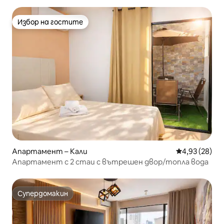
Избор на гостите
Избор на гостите
Апартамент – Кали
Средна оценк
4,93 (28)
Апартамент с 2 стаи с вътрешен двор/топла вода
Супердомакин
Супердомакин