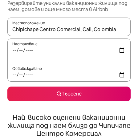
Резервирайте уникални ваканционни жилища под
наем, домове и още много места в Airbnb
Местоположение
Когато резултатите се покажат, използвайте клавишите 
Настаняване
Освобождаване
Търсене
Най-високо оценени ваканционни
жилища под наем близо до Чипичапе
Центро Комерсиал