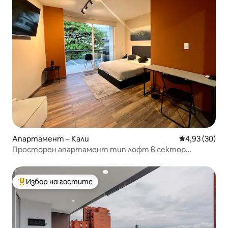
Апартамент – Кали
Средна оценк
4,93 (30)
Просторен апартамент тип лофт в сектор
Гранада, Кали
Избор на гостите
Най-популярен избор на гостите