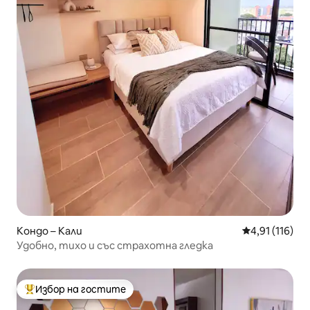
Кондо – Кали
Средна оценка
4,91 (116)
Удобно, тихо и със страхотна гледка
Избор на гостите
Най-популярен избор на гостите