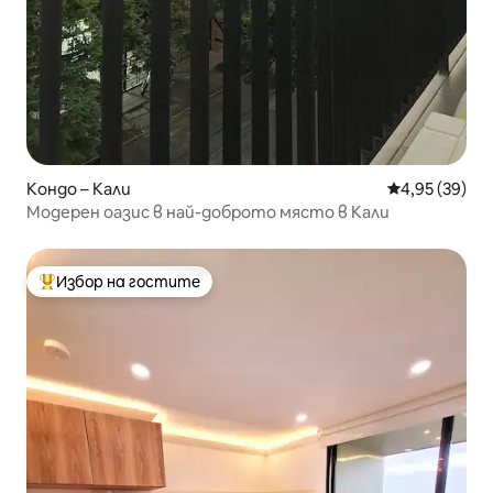
Кондо – Кали
Средна оценк
4,95 (39)
Модерен оазис в най-доброто място в Кали
Избор на гостите
Най-популярен избор на гостите