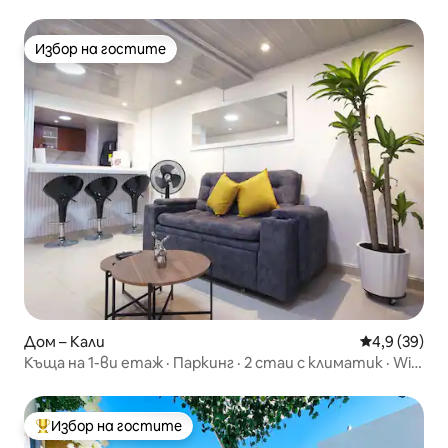
Избор на гостите
Избор на гостите
Дом – Кали
Средна оцен
4,9 (39)
Къща на 1-ви етаж · Паркинг · 2 стаи с климатик · Wi-
Fi 300 Mbs
Избор на гостите
Най-популярен избор на гостите