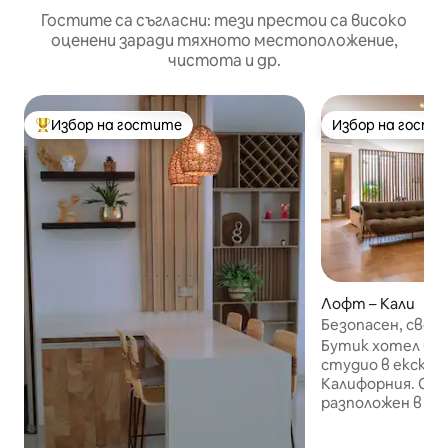
Гостите са съгласни: тези престои са високо
оценени заради тяхното местоположение,
чистота и др.
Избор на гостите
Избор на гости
Най-популярен избор на гостите
Избор на гости
Лофт – Кали
Безопасен, свет
апартамент, иде
Бутик хотел в П
пътувания
студио в ексклу
Калифорния. Стратегически е
разположен в к
Моника. Това тих
оборудвано и ос