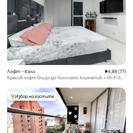
Лофт – Кали
Средна оценк
4,88 (77)
Красив лофт близо до Чипичапе, климатик + Wi-Fi 500
MB
Избор на гостите
Най-популярен избор на гостите