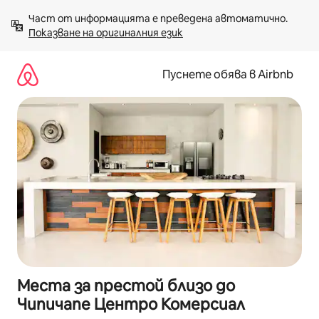
Пропускане
Част от информацията е преведена автоматично. 
към
Показване на оригиналния език
съдържанието
Пуснете обява в Airbnb
Места за престой близо до
Чипичапе Центро Комерсиал