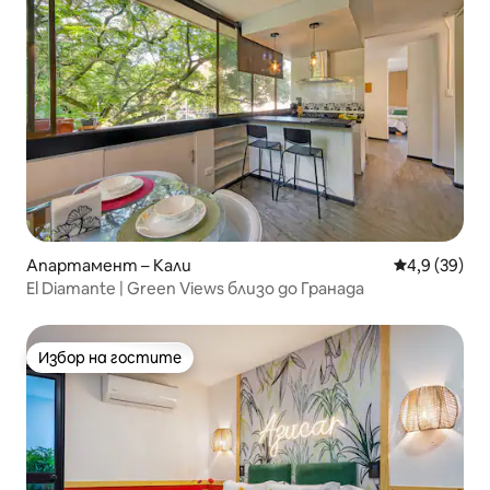
Апартамент – Кали
Средна оцен
4,9 (39)
El Diamante | Green Views близо до Гранада
Избор на гостите
Избор на гостите