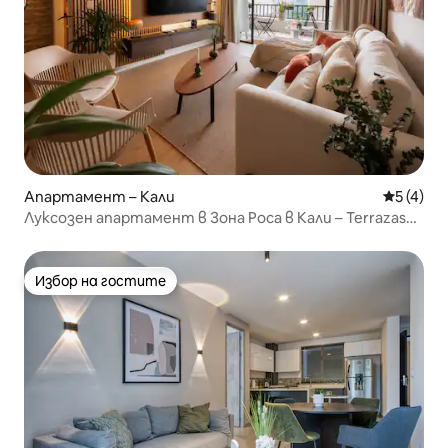
Апартамент – Кали
Средна о
5 (4)
Луксозен апартамент в Зона Роса в Кали – Terrazas
de Granada
Избор на гостите
Избор на гостите