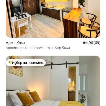
Дом – Кали
Средна оценк
4,96 (69)
просторен апартамент север Кали
Избор на гостите
Най-популярен избор на гостите