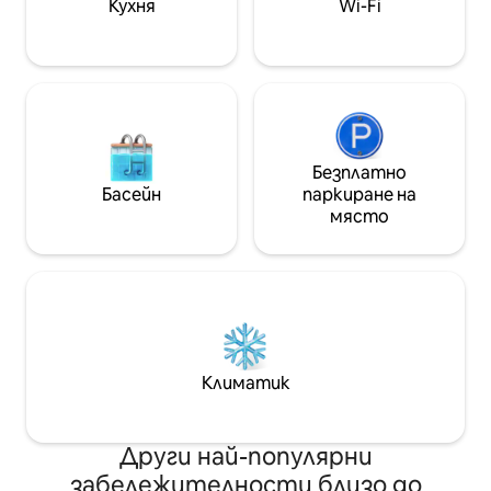
Кухня
Wi-Fi
Безплатно
Басейн
паркиране на
място
Климатик
Други най-популярни
забележителности близо до