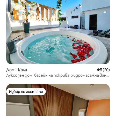
Дом – Кали
Средна оц
5 (20)
Луксозен дом: басейн на покрива, хидромасажна вана,
турска баня
Избор на гостите
Избор на гостите