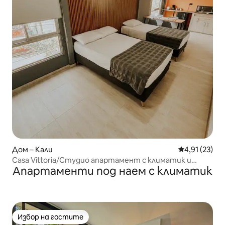
Дом – Кали
Средна оценк
4,91 (23)
Casa Vittoria/Студио апартамент с климатик и
Апартаменти под наем с климатик
тераса
Избор на гостите
Избор на гостите