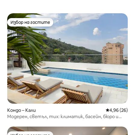
Избор на гостите
Избор на гостите
Кондо – Кали
Средна оценк
4,96 (26)
Модерен, светъл, тих: климатик, басейн, бюро и
балкон