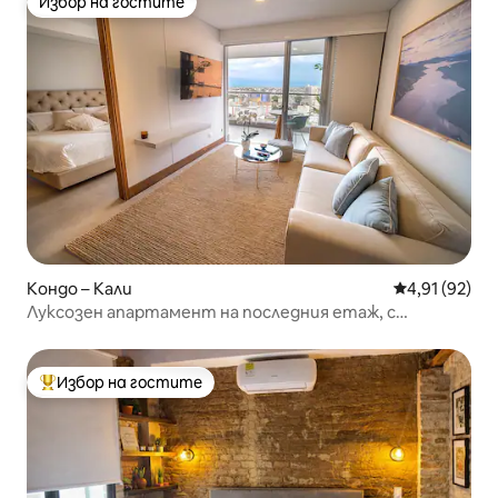
Избор на гостите
Избор на гостите
Кондо – Кали
Средна оценк
4,91 (92)
Луксозен апартамент на последния етаж, с
грандиозна гледка
Избор на гостите
Най-популярен избор на гостите