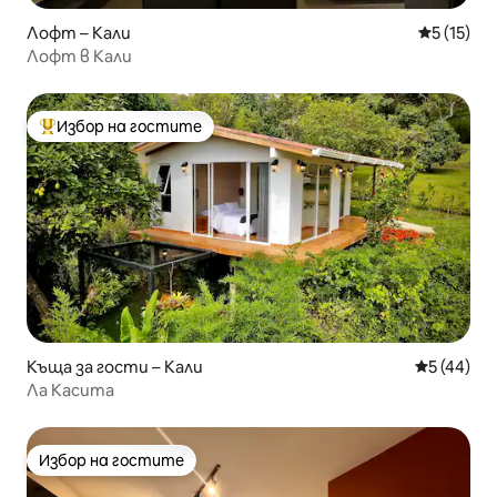
Лофт – Кали
Средна оц
5 (15)
Лофт в Кали
Избор на гостите
Най-популярен избор на гостите
Къща за гости – Кали
Средна оц
5 (44)
Ла Касита
Избор на гостите
Избор на гостите