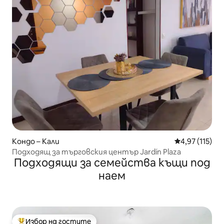
Кондо – Кали
Средна оценка
4,97 (115)
Подходящ за търговския център Jardín Plaza
Подходящи за семейства къщи под
наем
Избор на гостите