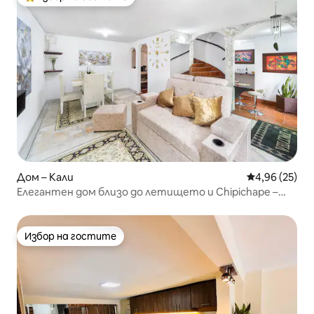
Най-популярен избор на гостите
Дом – Кали
Средна оценк
4,96 (25)
Елегантен дом близо до летището и Chipichape –
нощен живот
Избор на гостите
Избор на гостите