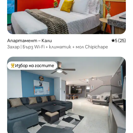
Апартамент – Кали
Средна оц
5 (25)
Захар | Бърз Wi-Fi + климатик + мол Chipichape
Избор на гостите
Най-популярен избор на гостите