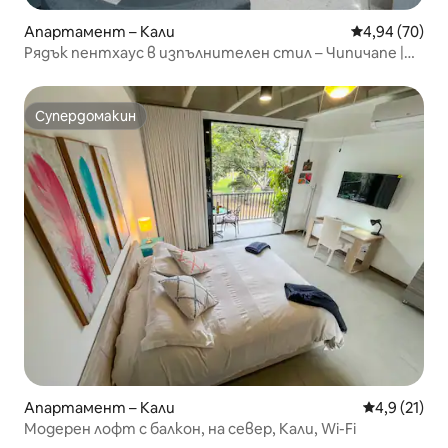
Апартамент – Кали
Средна оценк
4,94 (70)
Рядък пентхаус в изпълнителен стил – Чипичапе |
302
Супердомакин
Супердомакин
Апартамент – Кали
Средна оцен
4,9 (21)
Модерен лофт с балкон, на север, Кали, Wi-Fi