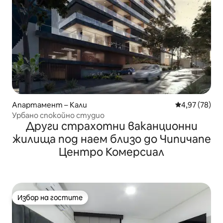
Апартамент – Кали
Средна оценк
4,97 (78)
Урбано спокойно студио
Други страхотни ваканционни
жилища под наем близо до Чипичапе
Центро Комерсиал
Избор на гостите
Избор на гостите