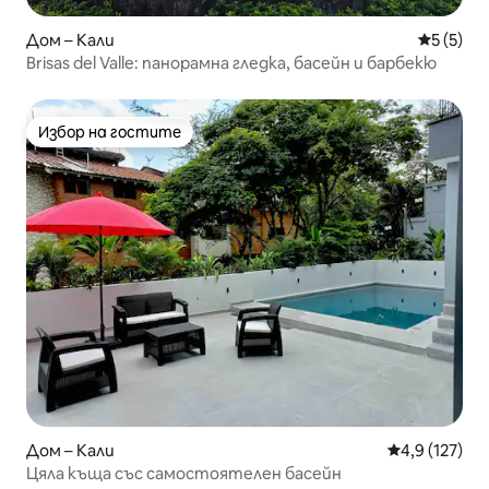
Дом – Кали
Средна о
5 (5)
Brisas del Valle: панорамна гледка, басейн и барбекю
Избор на гостите
Избор на гостите
Дом – Кали
Средна оценк
4,9 (127)
Цяла къща със самостоятелен басейн