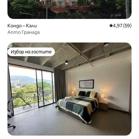
Кондо – Кали
Средна оценк
4,97 (59)
Апто Гранада
Избор на гостите
Избор на гостите