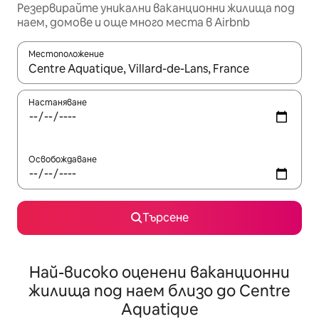
Резервирайте уникални ваканционни жилища под
наем, домове и още много места в Airbnb
Местоположение
Когато резултатите се покажат, използвайте клавишите 
Настаняване
Освобождаване
Търсене
Най-високо оценени ваканционни
жилища под наем близо до Centre
Aquatique