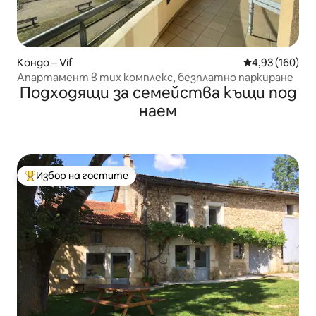
Кондо – Vif
Средна оценка
4,93 (160)
Апартамент в тих комплекс, безплатно паркиране
Подходящи за семейства къщи под
наем
Избор на гостите
Най-популярен избор на гостите