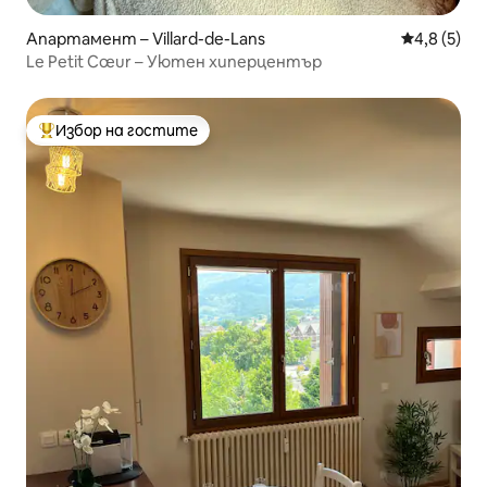
Апартамент – Villard-de-Lans
Средна оце
4,8 (5)
Le Petit Cœur – Уютен хиперцентър
Избор на гостите
Най-популярен избор на гостите