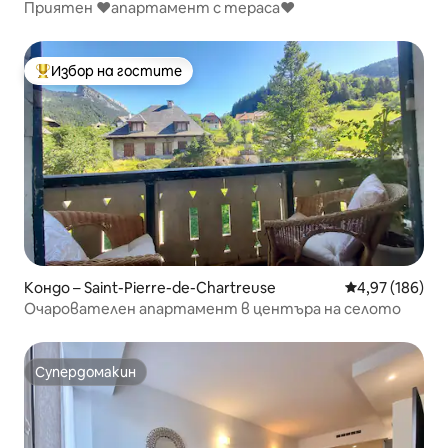
Приятен ♥️апартамент с тераса♥️
Избор на гостите
Най-популярен избор на гостите
Кондо – Saint-Pierre-de-Chartreuse
Средна оценка
4,97 (186)
Очарователен апартамент в центъра на селото
Супердомакин
Супердомакин