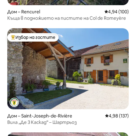
Дом – Rencurel
Средна оценка
4,94 (100)
Къща в подножието на пистите на Col de Romeyère
Избор на гостите
Най-популярен избор на гостите
Дом – Saint-Joseph-de-Rivière
Средна оценка
4,98 (137)
Вила „Де 3 Каскад“ – Шартрьоз