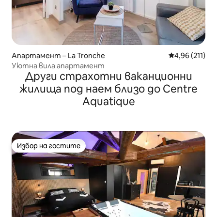
Апартамент – La Tronche
Средна оценка
4,96 (211)
Уютна вила апартамент
Други страхотни ваканционни
жилища под наем близо до Centre
Aquatique
Избор на гостите
Избор на гостите