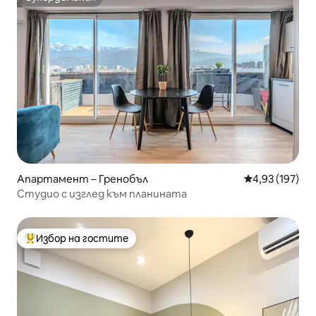
Супердомакин
Апартамент – Гренобъл
Средна оценка
4,93 (197)
Студио с изглед към планината
Избор на гостите
Най-популярен избор на гостите