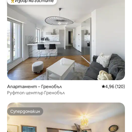
Избор на гостите
Най-популярен избор на гостите
Апартамент – Гренобъл
Средна оценка
4,96 (120)
Руфтоп център Гренобъл
Супердомакин
Супердомакин