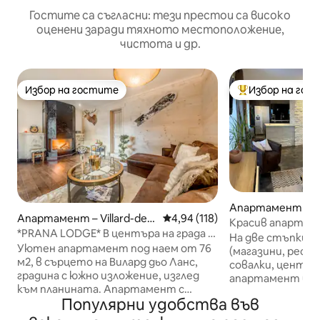
Гостите са съгласни: тези престои са високо
оценени заради тяхното местоположение,
чистота и др.
Избор на гостите
Избор на гос
Избор на гостите
Най-популярен 
Апартамент – Vil
Апартамент – Villard-de-L
Средна оценка: 4,94 от 5, 11
4,94 (118)
Lans
Красив апартаме
ans
*PRANA LODGE* В центъра на града и
местоположени
На две стъпки о
с изглед към планините
Уютен апартамент под наем от 76
(магазини, рест
м2, в сърцето на Вилард дьо Ланс,
совалки, център за 
градина с южно изложение, изглед
апартамент в це
към планината. Апартамент с
голяма всекидне
Популярни удобства във
изглед към планината и достъп до
оборудвана кухн
градината (за 2 души), панорамна
хладилник), 3 сп