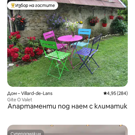
Избор на гостите
Най-популярен избор на гостите
Дом – Villard-de-Lans
Средна оценка
4,95 (284)
Gite O Valet
Апартаменти под наем с климатик
Супердомакин