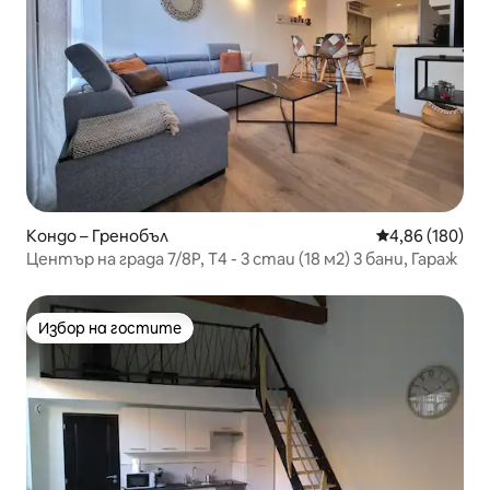
Кондо – Гренобъл
Средна оценка
4,86 (180)
Център на града 7/8P, T4 - 3 стаи (18 м2) 3 бани, Гараж
Избор на гостите
Избор на гостите