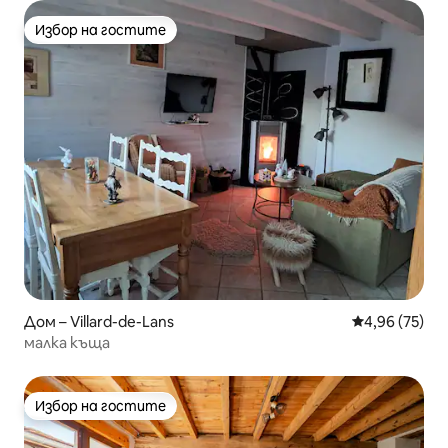
Избор на гостите
Избор на гостите
Дом – Villard-de-Lans
Средна оценк
4,96 (75)
малка къща
Избор на гостите
Избор на гостите