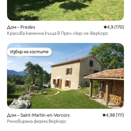
Дом – Presles
Средна оценк
4,9 (170)
Красива каменна къща в Прел-сюр-ле-Веркорс
Избор на гостите
Избор на гостите
Дом – Saint-Martin-en-Vercors
Средна оценка
4,98 (111)
Реновирана ферма Веркорс