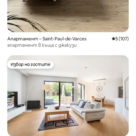
Апартамент – Saint-Paul-de-Varces
Средна оце
5 (107)
апартамент в къща с джакузи
Избор на гостите
Избор на гостите