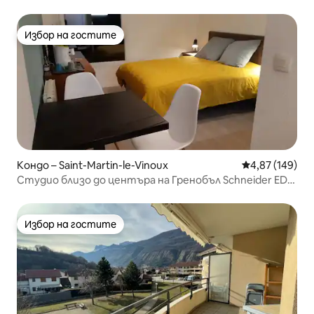
Избор на гостите
Избор на гостите
Кондо – Saint-Martin-le-Vinoux
Средна оценка
4,87 (149)
Студио близо до центъра на Гренобъл Schneider EDF
CEA
Избор на гостите
Избор на гостите