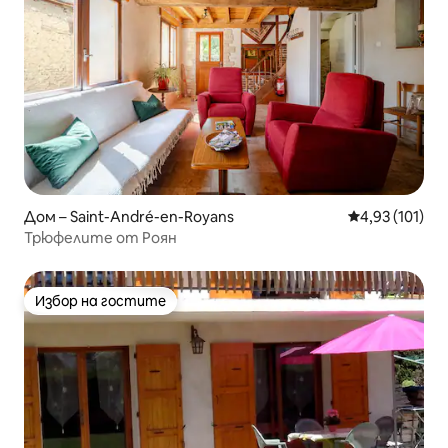
Дом – Saint-André-en-Royans
Средна оценка
4,93 (101)
Трюфелите от Роян
Избор на гостите
Избор на гостите