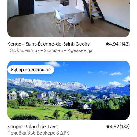
Кондо – Saint-Étienne-de-Saint-Geoirs
Средна оценка
4,94 (143)
T3 с климатик – 2 спални – Идеален за
професионалисти и семейства
Избор на гостите
Избор на гостите
Кондо – Villard-de-Lans
Средна оценка
4,92 (132)
Почивка във Веркорс в ДРК