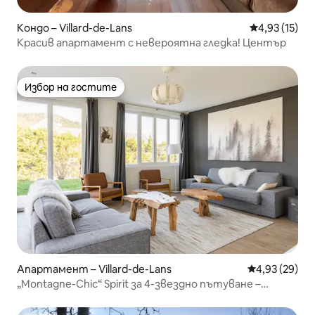
Кондо – Villard-de-Lans
Средна оценк
4,93 (15)
Красив апартамент с невероятна гледка! Център
Избор на гостите
Избор на гостите
Апартамент – Villard-de-Lans
Средна оценк
4,93 (29)
„Montagne-Chic“ Spirit за 4-звездно пътуване –
8 души