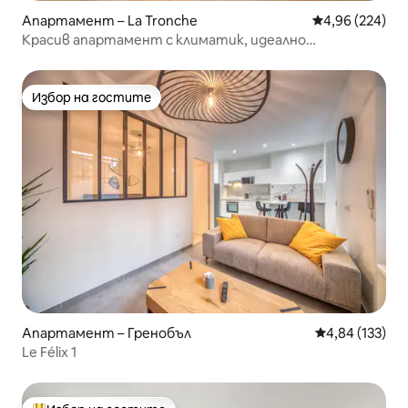
Апартамент – La Tronche
Средна оценка
4,96 (224)
Красив апартамент с климатик, идеално
разположен
Избор на гостите
Избор на гостите
Апартамент – Гренобъл
Средна оценка
4,84 (133)
Le Félix 1