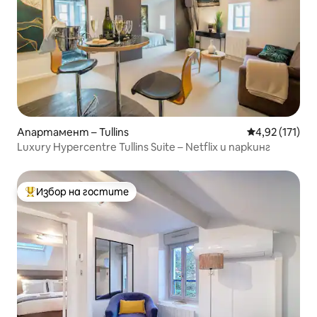
Апартамент – Tullins
Средна оценка
4,92 (171)
Luxury Hypercentre Tullins Suite – Netflix и паркинг
Избор на гостите
Най-популярен избор на гостите