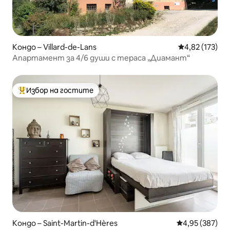
Кондо – Villard-de-Lans
Средна оценка
4,82 (173)
Апартамент за 4/6 души с тераса „Диамант“
Избор на гостите
Най-популярен избор на гостите
Кондо – Saint-Martin-d'Hères
Средна оценка
4,95 (387)