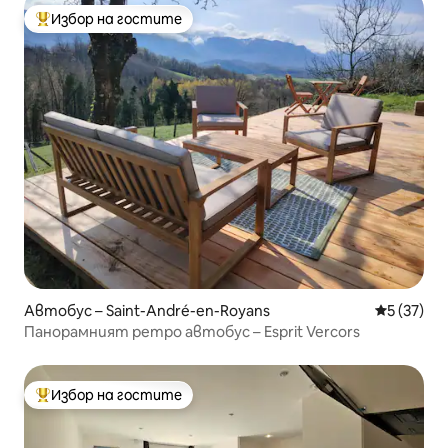
Избор на гостите
Най-популярен избор на гостите
Автобус – Saint-André-en-Royans
Средна оц
5 (37)
Панорамният ретро автобус – Esprit Vercors
Избор на гостите
Най-популярен избор на гостите