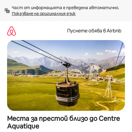
Пропускане
Част от информацията е преведена автоматично. 
към
Показване на оригиналния език
съдържанието
Пуснете обява в Airbnb
Места за престой близо до Centre
Aquatique