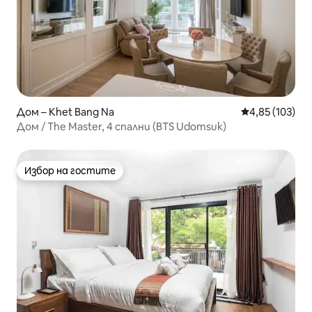
Дом – Khet Bang Na
Средна оценка
4,85 (103)
Дом / The Master, 4 спални (BTS Udomsuk)
Избор на гостите
Избор на гостите