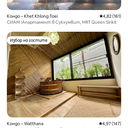
Кондо – Khet Khlong Toei
Средна оценка
4,82 (161)
СИАМ |Апартамент в Сукхумвит, MRT Queen Sirikit
Избор на гостите
Избор на гостите
Кондо – Watthana
Средна оценка
4,97 (147)