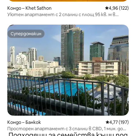
Кондо – Khet Sathon
Средна оценка
4,96 (122)
Уютен апартамент с 2 спални с площ 95 кв. м в
сърцето на Саторн
Супердомакин
Супердомакин
Кондо – Банкок
Средна оценка
4,77 (197)
Просторен апартамент с 3 спални в CBD, 1 мин. до
Подходящи за семейства къщи под
BTS, безплатен Wi-Fi, 215 кв.м.