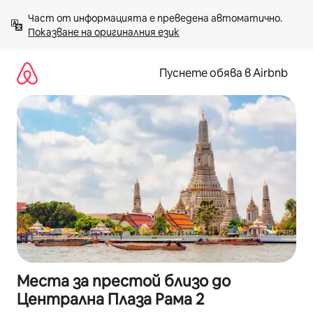
Пропускане
Част от информацията е преведена автоматично. 
към
Показване на оригиналния език
съдържанието
Пуснете обява в Airbnb
Места за престой близо до
Централна Плаза Рама 2