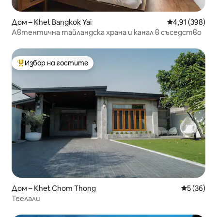
Дом – Khet Bangkok Yai
Средна оценка
4,91 (398)
Автентична тайландска храна и канал в съседство
Избор на гостите
Най-популярен избор на гостите
Дом – Khet Chom Thong
Средна оц
5 (36)
Теелали