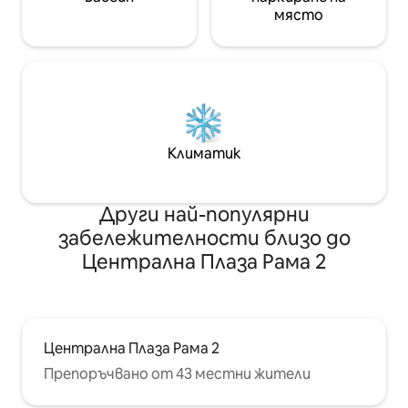
както и студио, където
фитнес центъра,
място
художниците от общността се
коворкинга.
занимават със занаятите си, които
не осъзнават любопитни погледи.
Можете също да освободите
художника във вас, като се научите
как да рисувате, да правите
дърворезби и бижута. Със стария си
чар и всичко останало, Баан Силапин
Климатик
е идеалното място да прекарате
един тих следобед, отпивайки от
кафето си, докато четете книга,
докато минават лодки. เป็นห้องพักที่มี
Други най-популярни
สิ่งอำนวยความสะดวกครบ แอร์ ตู้เย็น ทีวี
забележителности близо до
ติดริมน้ำตกแต่งแบบไทย ร่วมสมัย โดย มี
Централна Плаза Рама 2
ระเบียงยื่นไปในน้ำอยู่ท่ามกลางชุมชนเดิม มี
การแสดงหุ่นละครเล็กที่บ้านศิลปิน ซึ่งอยู่
ตรงกันข้ามฝั่งคลอง มีอาหารไทยทั้งทางเรือ
และในชุมชน ใกล้เซเว่น และร้านสะดวกซื้อ
เพียง 200 เมตร มีกิจกรรมมากมาย สามารถ
Централна Плаза Рама 2
ล่องเรือ ให้อาหารปลา เพ้นท์หน้ากาก ชมวัด
ที่มีอยู่หลายวัดรอบรอบชุมชน
Препоръчвано от 43 местни жители