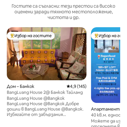
Гостите са съгласни: тези престои са високо
оценени заради тяхното местоположение,
чистота и др.
Избор на гостите
Избор на гос
Най-популярен избор на гостите
Най-популярен 
Дом – Банкок
Средна оценка: 4,9 от 5, 145
4,9 (145)
BangLuang House 2@ Банкок Тайланд
BangLuang House @Bangkok
BangLuang House @Bangkok Добре
Апартамент – H
дошли в BangLuang House @Bangkok.
ng
Избягайте от забързания
40 кв.м. едност
метрополис Банкок и открийте
вана и балкон L
Можете да избе
спокойния живот по протежение на
на покрива/близ
отседнете в ап