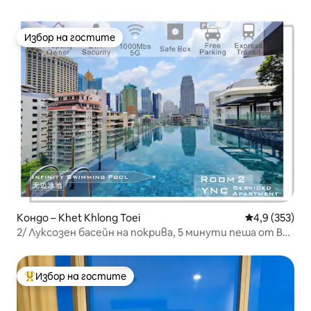
апартамент/32-етажен инфинити басейн/голям
търговски център и супермаркет/Източна
автогара Паттая +4
Избор на гостите
Избор на гостите
Кондо – Khet Khlong Toei
Средна оценк
4,9 (353)
2/ Луксозен басейн на покрива, 5 минути пеша от BTS
Asok Nana
Избор на гостите
Най-популярен избор на гостите