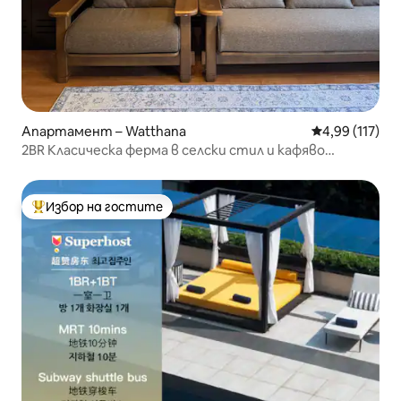
Апартамент – Watthana
Средна оценка
4,99 (117)
2BR Класическа ферма в селски стил и кафяво
Сукхумвит 41 BTS
Избор на гостите
Най-популярен избор на гостите