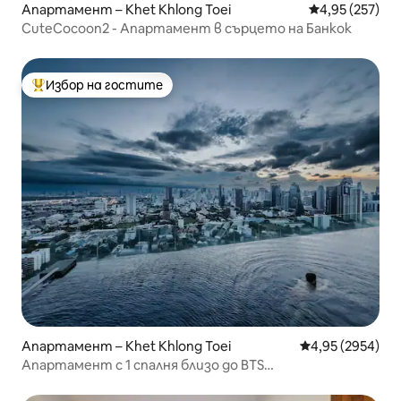
Апартамент – Khet Khlong Toei
Средна оценка
4,95 (257)
CuteCocoon2 - Апартамент в сърцето на Банкок
Избор на гостите
Най-популярен избор на гостите
Апартамент – Khet Khlong Toei
Средна оценка:
4,95 (2954)
Апартамент с 1 спалня близо до BTS
Ekamai/Thonglor·Инфинити басейн на покрива