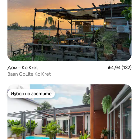
Дом – Ko Kret
Средна оценка
4,94 (132)
Baan GoLite Ko Kret
Избор на гостите
Избор на гостите