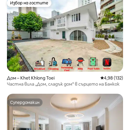
Избор на гостите
Избор на гостите
Дом – Khet Khlong Toei
Средна оценка
4,98 (132)
Частна вила „Дом, сладък дом“ в сърцето на Банкок
Супердомакин
Супердомакин