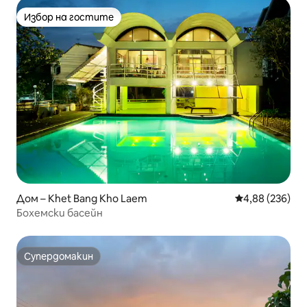
Избор на гостите
Избор на гостите
Дом – Khet Bang Kho Laem
Средна оценка
4,88 (236)
Бохемски басейн
Супердомакин
Супердомакин