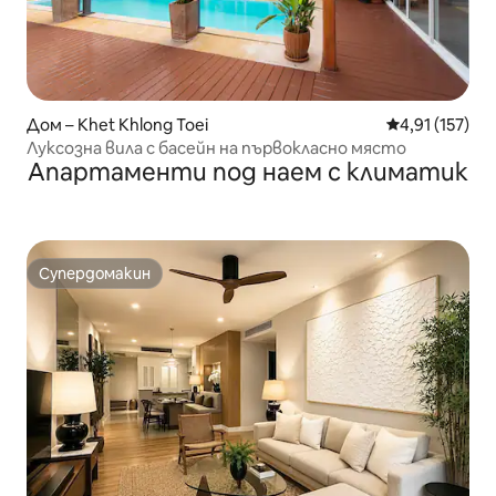
Дом – Khet Khlong Toei
Средна оценка
4,91 (157)
Луксозна вила с басейн на първокласно място
Апартаменти под наем с климатик
Супердомакин
Супердомакин