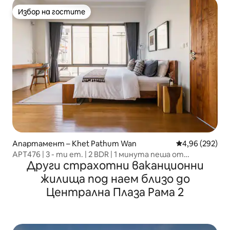
Избор на гостите
Избор на гостите
Апартамент – Khet Pathum Wan
Средна оценка
4,96 (292)
APT476 | 3 - ти ет. | 2 BDR | 1 минута пеша от
Други страхотни ваканционни
метрото
жилища под наем близо до
Централна Плаза Рама 2