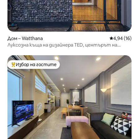
Дом – Watthana
Средна оценк
4,94 (16)
Луксозна къща на дизайнера TED, центърът на
Банкок
Избор на гостите
Най-популярен избор на гостите