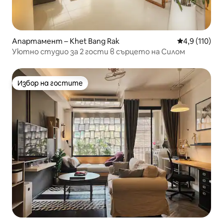
Апартамент – Khet Bang Rak
Средна оценк
4,9 (110)
Уютно студио за 2 гости в сърцето на Силом
Избор на гостите
Избор на гостите