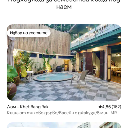
наем
Избор на гостите
Избор на гостите
Дом – Khet Bang Rak
Средна оценка
4,86 (162)
Къща от тиково дърво/Басейн с джакузи/5 мин. MRT/
Местен антикварен магазин/