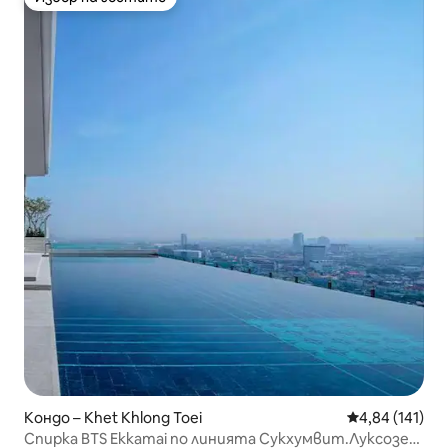
Избор на гостите
Кондо – Khet Khlong Toei
Средна оценка
4,84 (141)
Спирка BTS Ekkamai по линията Сукхумвит.Луксозен