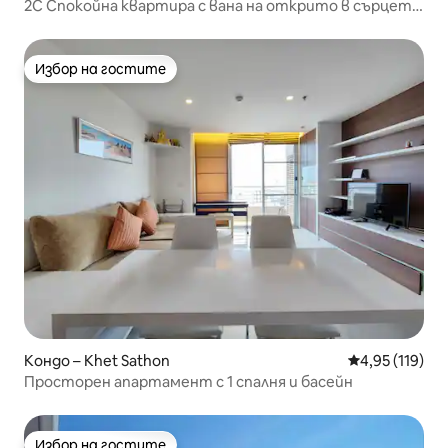
2C Спокойна квартира с вана на открито в сърцето
на Банкок
Избор на гостите
Избор на гостите
Кондо – Khet Sathon
Средна оценка
4,95 (119)
Просторен апартамент с 1 спалня и басейн
Избор на гостите