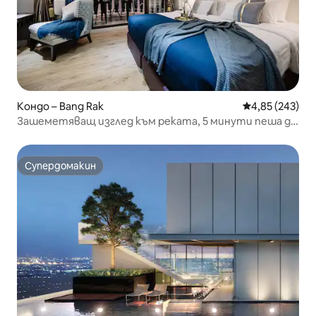
Кондо – Bang Rak
Средна оценка
4,85 (243)
Зашеметяващ изглед към реката, 5 минути пеша до
влака и скай бара
Супердомакин
Супердомакин