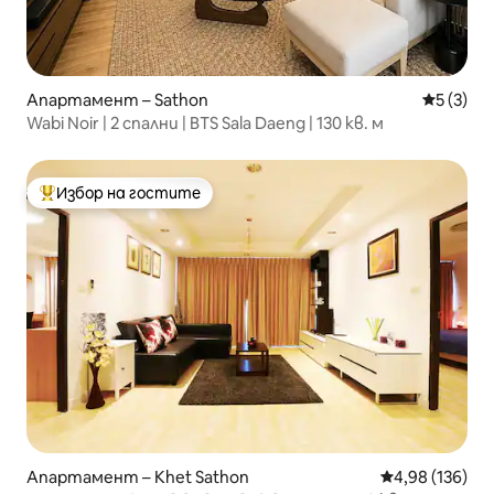
Апартамент – Sathon
Средна о
5 (3)
Wabi Noir | 2 спални | BTS Sala Daeng | 130 кв. м
Избор на гостите
Най-популярен избор на гостите
Апартамент – Khet Sathon
Средна оценка
4,98 (136)