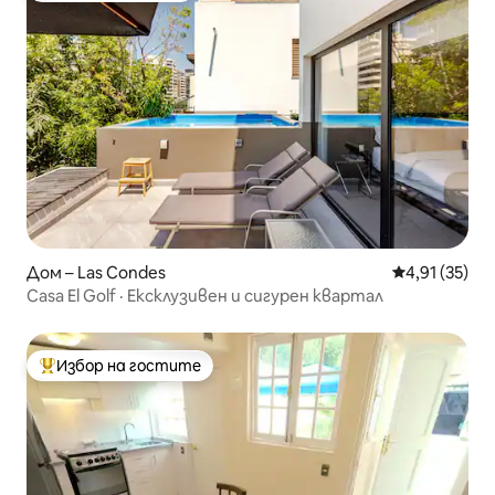
Дом – Las Condes
Средна оценк
4,91 (35)
Casa El Golf · Ексклузивен и сигурен квартал
Избор на гостите
Най-популярен избор на гостите