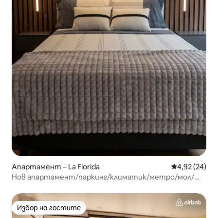
Апартамент – La Florida
Средна оценк
4,92 (24)
Нов апартамент/паркинг/климатик/метро/мол/
клиники
Избор на гостите
Избор на гостите