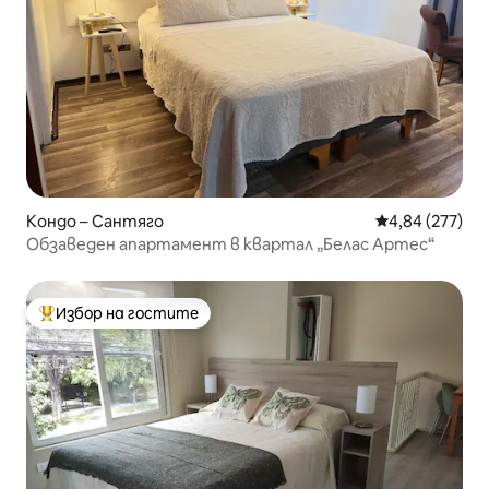
Кондо – Сантяго
Средна оценка
4,84 (277)
Обзаведен апартамент в квартал „Белас Артес“
Избор на гостите
Най-популярен избор на гостите