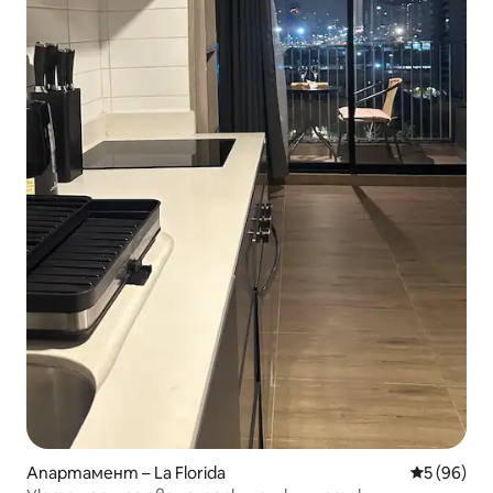
Апартамент – La Florida
Средна оц
5 (96)