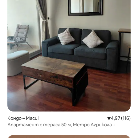
Кондо – Macul
Средна оценка
4,97 (116)
Апартамент с тераса 50 м, Метро Агрикола +
паркинг