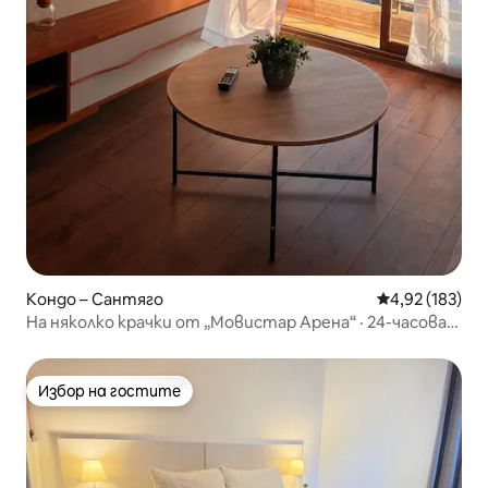
Кондо – Сантяго
Средна оценка
4,92 (183)
На няколко крачки от „Мовистар Арена“ · 24-часова
рецепция
Избор на гостите
Избор на гостите