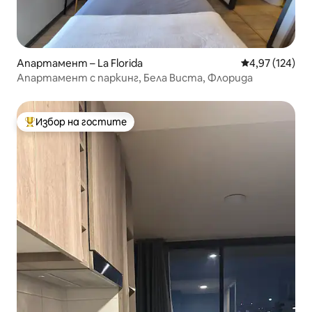
Апартамент – La Florida
Средна оценка
4,97 (124)
Апартамент с паркинг, Бела Виста, Флорида
Избор на гостите
Най-популярен избор на гостите