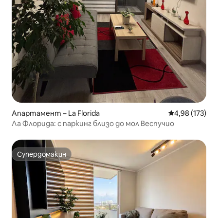
Апартамент – La Florida
Средна оценка
4,98 (173)
Ла Флорида: с паркинг близо до мол Веспучио
Супердомакин
Супердомакин