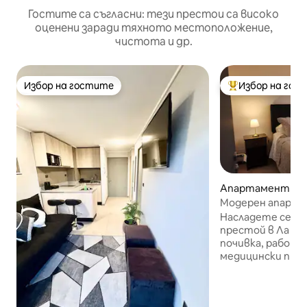
Гостите са съгласни: тези престои са високо
оценени заради тяхното местоположение,
чистота и др.
Избор на гостите
Избор на гос
Избор на гостите
Най-популярен 
Апартамент – La 
Модерен апарта
метро, клиника 
Насладете се н
престой в Ла Фл
почивка, работа
медицински прегледи. 
местоположение
Mirador и Pedre
Florida Center, 