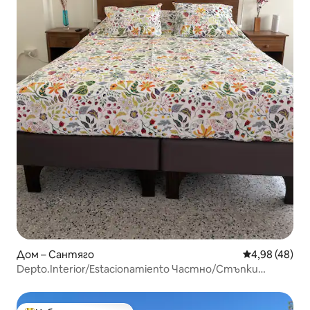
Дом – Сантяго
Средна оценк
4,98 (48)
Depto.Interior/Estacionamiento Частно/Стъпки
Метро