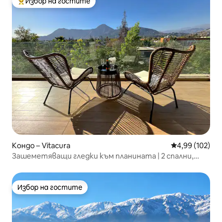
Избор на гостите
Най-популярен избор на гостите
Кондо – Vitacura
Средна оценка
4,99 (102)
Зашеметяващи гледки към планината | 2 спални,
Витакура
Избор на гостите
Избор на гостите