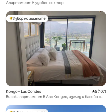
Апартамент в удобен сектор
Избор на гостите
Най-популярен избор на гостите
Кондо – Las Condes
Средна оце
5 (107)
Висок апартамент в Лас Кондес, изглед и басейн с
регулируема температура