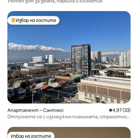
Уютен дом за двама, паркинг и климатик
Избор на гостите
Най-популярен избор на гостите
Апартамент – Сантяго
Средна оценк
4,97 (33)
Отпуснете се с изглед към планината, страхотно
местоположение
Избор на гостите