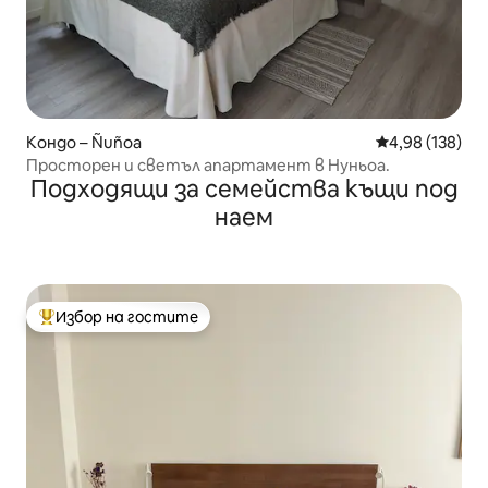
Кондо – Ñuñoa
Средна оценка
4,98 (138)
Просторен и светъл апартамент в Нуньоа.
Подходящи за семейства къщи под
наем
Избор на гостите
Най-популярен избор на гостите