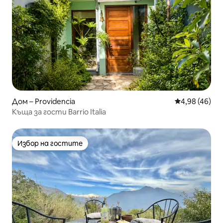
Дом – Providencia
Средна оценк
4,98 (46)
Къща за гости Barrio Italia
Избор на гостите
Избор на гостите