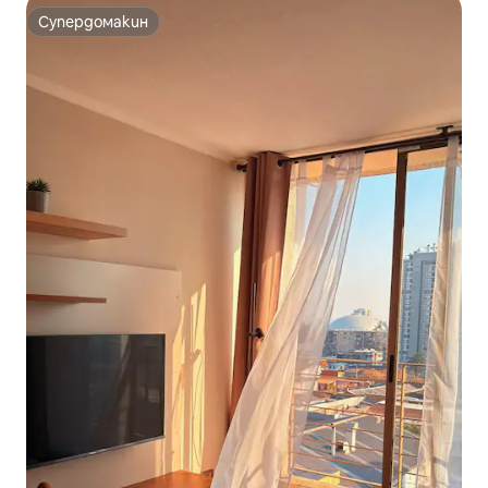
Супердомакин
Супердомакин