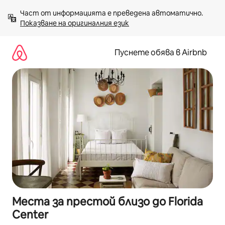
Пропускане
Част от информацията е преведена автоматично. 
към
Показване на оригиналния език
съдържанието
Пуснете обява в Airbnb
Места за престой близо до Florida
Center