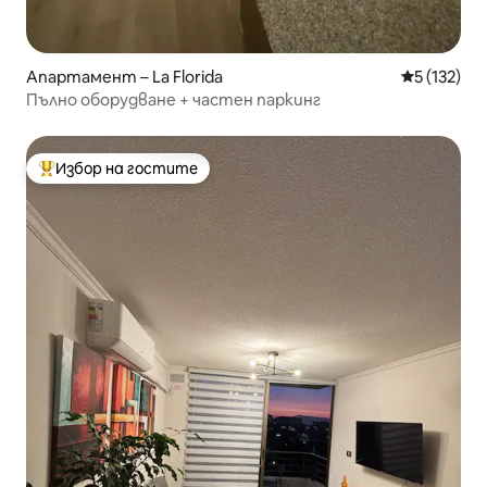
Апартамент – La Florida
Средна оце
5 (132)
Пълно оборудване + частен паркинг
Избор на гостите
Най-популярен избор на гостите