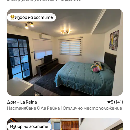
Избор на гостите
Най-популярен избор на гостите
Дом – La Reina
Средна оце
5 (141)
Настаняване в Ла Рейна | Отлично местоположение
Избор на гостите
Избор на гостите