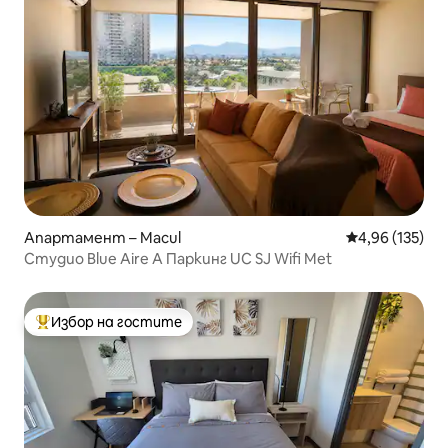
Апартамент – Macul
Средна оценка
4,96 (135)
Студио Blue Aire A Паркинг UC SJ Wifi Met
Избор на гостите
Най-популярен избор на гостите