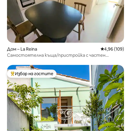
Дом – La Reina
Средна оценка
4,96 (109)
Самостоятелна къща/пристройка с частен
вътрешен двор
Избор на гостите
Най-популярен избор на гостите