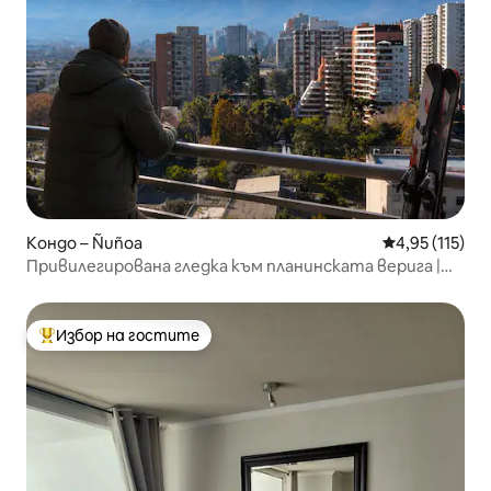
Кондо – Ñuñoa
Средна оценка
4,95 (115)
Привилегирована гледка към планинската верига |
Метро
Избор на гостите
Най-популярен избор на гостите