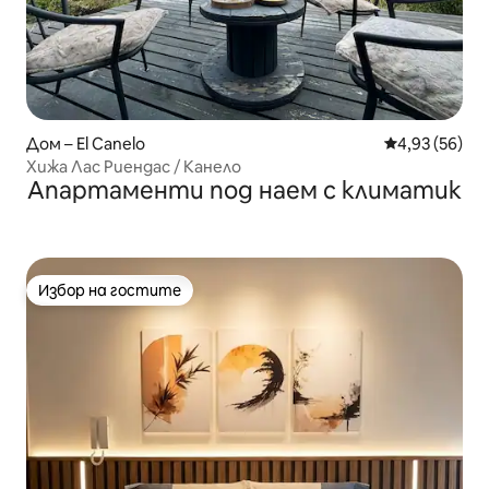
Дом – El Canelo
Средна оценк
4,93 (56)
Хижа Лас Риендас / Канело
Апартаменти под наем с климатик
Избор на гостите
Избор на гостите