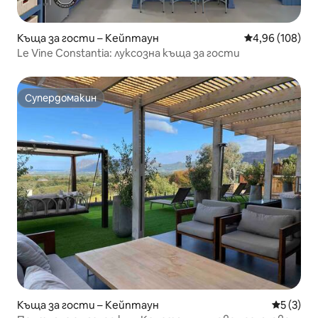
Къща за гости – Кейптаун
Средна оценка
4,96 (108)
Le Vine Constantia: луксозна къща за гости
Супердомакин
Супердомакин
Къща за гости – Кейптаун
Средна о
5 (3)