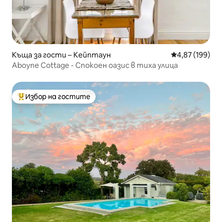
Къща за гости – Кейптаун
Средна оценка
4,87 (199)
Aboyne Cottage - Спокоен оазис в тиха улица
Избор на гостите
Най-популярен избор на гостите