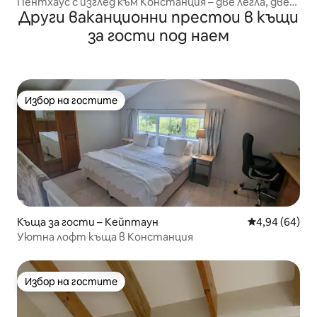
Пентхаус с изглед към Констанция – две легла, две
Други ваканционни престои в къщи
бани
за гости под наем
Избор на гостите
Избор на гостите
Къща за гости – Кейптаун
Средна оценк
4,94 (64)
Уютна лофт къща в Констанция
Избор на гостите
Избор на гостите