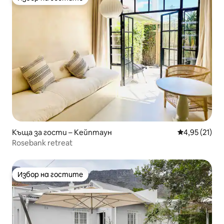
Избор на гостите
Къща за гости – Кейптаун
Средна оценк
4,95 (21)
Rosebank retreat
Избор на гостите
Избор на гостите