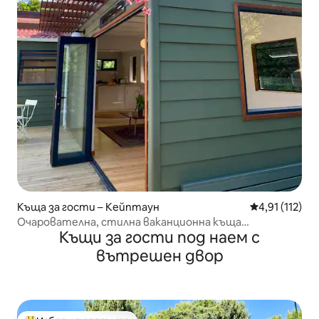
Къща за гости – Кейптаун
Средна оценк
4,91 (112)
Очарователна, стилна ваканционна къща
Къщи за гости под наем с
„Мариголд“ в залива Хаут
вътрешен двор