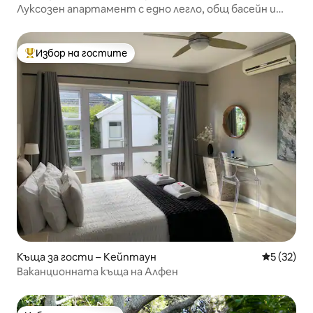
Луксозен апартамент с едно легло, общ басейн и
сауна
Избор на гостите
Най-популярен избор на гостите
Къща за гости – Кейптаун
Средна оц
5 (32)
Ваканционната къща на Алфен