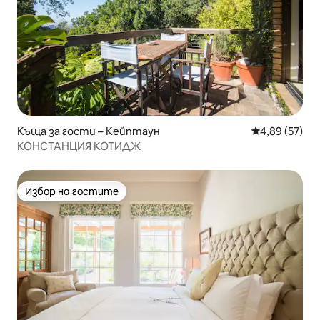
Къща за гости – Кейптаун
Средна оценк
4,89 (57)
КОНСТАНЦИЯ КОТИДЖ
Избор на гостите
Избор на гостите