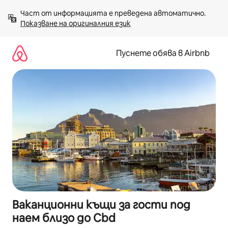
Пропускане
Част от информацията е преведена автоматично. 
към
Показване на оригиналния език
съдържанието
Пуснете обява в Airbnb
Ваканционни къщи за гости под
наем близо до Cbd