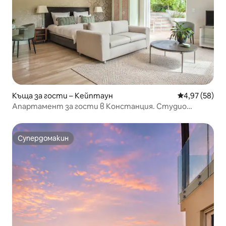
Къща за гости – Кейптаун
Средна оценк
4,97 (58)
Апартамент за гости в Констанция. Студио
„Франколин“
Супердомакин
Супердомакин