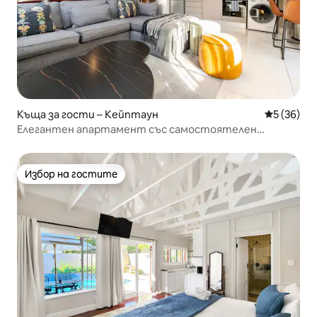
Къща за гости – Кейптаун
Средна оц
5 (36)
Елегантен апартамент със самостоятелен
вътрешен двор и луксозен интериор
Избор на гостите
Избор на гостите