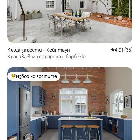
Къща за гости – Кейптаун
Средна оценк
4,91 (35)
Красива вила с градина и барбекю
Избор на гостите
Най-популярен избор на гостите