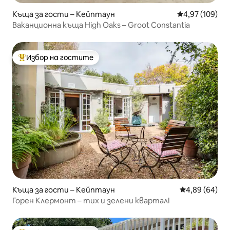
Къща за гости – Кейптаун
Средна оценка
4,97 (109)
Ваканционна къща High Oaks – Groot Constantia
Избор на гостите
Най-популярен избор на гостите
Къща за гости – Кейптаун
Средна оценк
4,89 (64)
Горен Клермонт – тих и зелени квартал!