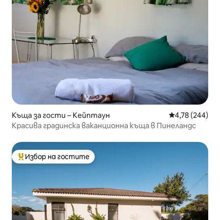
Къща за гости – Кейптаун
Средна оценка
4,78 (244)
Красива градинска ваканционна къща в Пинеландс
Избор на гостите
Най-популярен избор на гостите