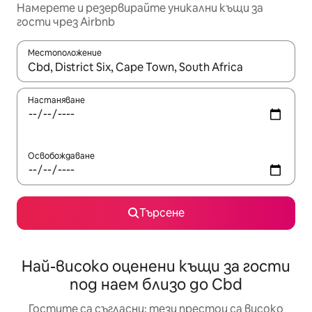
Намерете и резервирайте уникални къщи за
гости чрез Airbnb
Местоположение
Когато резултатите се покажат, използвайте клавишите 
Настаняване
Освобождаване
Търсене
Най-високо оценени къщи за гости
под наем близо до Cbd
Гостите са съгласни: тези престои са високо