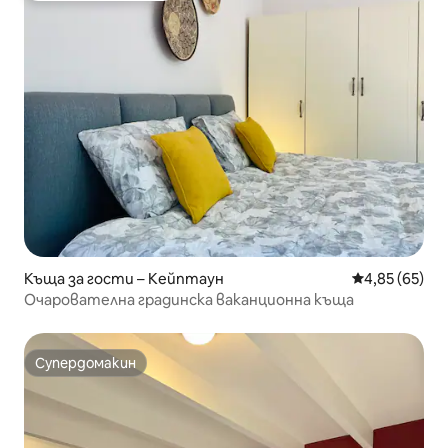
Къща за гости – Кейптаун
Средна оценк
4,85 (65)
Очарователна градинска ваканционна къща
Супердомакин
Супердомакин