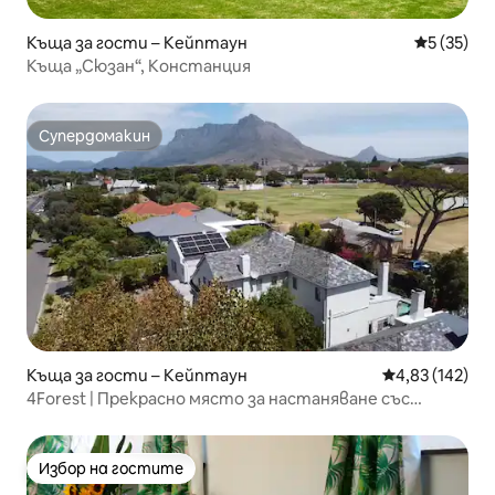
Къща за гости – Кейптаун
Средна оц
5 (35)
Къща „Сюзан“, Констанция
Супердомакин
Супердомакин
Къща за гости – Кейптаун
Средна оценка
4,83 (142)
4Forest | Прекрасно място за настаняване със
слънчева енергия жилище 4 от 5)
Избор на гостите
Избор на гостите