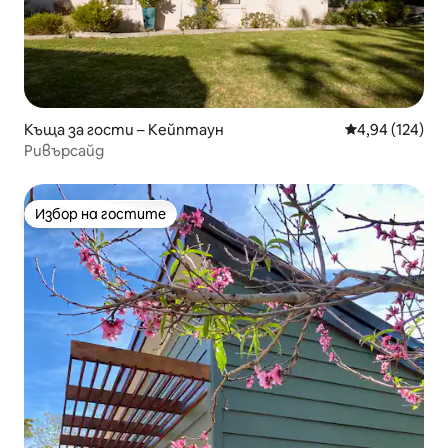
Къща за гости – Кейптаун
Средна оценка
4,94 (124)
Ривърсайд
Избор на гостите
Избор на гостите