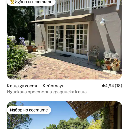
Избор на гостите
Най-популярен избор на гостите
Къща за гости – Кейптаун
Средна оценк
4,94 (18)
Изискана просторна градинска къща
Избор на гостите
Избор на гостите