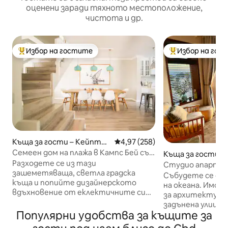
оценени заради тяхното местоположение,
чистота и др.
Избор на гостите
Избор на гос
Най-популярен избор на гостите
Най-популярен 
Къща за гости – Кейптау
Средна оценка: 4,97 от 5, 258
4,97 (258)
н
Семеен дом на плажа в Кампс Бей със
Къща за гости –
страхотни гледки.
Разходете се из тази
н
Студио апартам
зашеметяваща, светла градска
великолепна гле
Събудете се с п
къща и попийте дизайнерското
на океана. Имот, отличен с награда
вдъхновение от еклектичните си
за архитектура,
щрихи. Пригответе храна на
задънена улица 
скарата за барбекю, плувайте в
Популярни удобства за къщите за
планината Тейбъ
басейна и запалете огнището,
малък апартамен