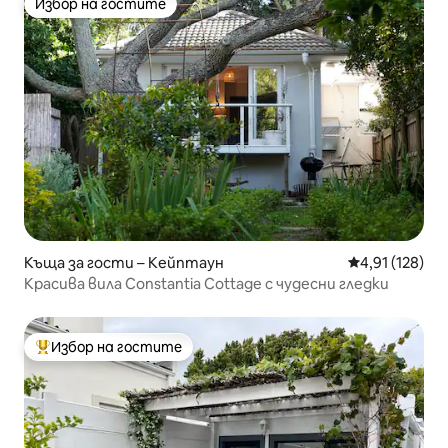
Избор на гостите
Избор на гостите
Къща за гости – Кейптаун
Средна оценка
4,91 (128)
Красива вила Constantia Cottage с чудесни гледки
Избор на гостите
Най-популярен избор на гостите