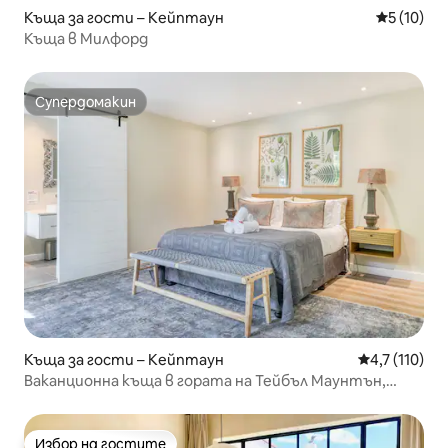
Къща за гости – Кейптаун
Средна оц
5 (10)
Къща в Милфорд
Супердомакин
Супердомакин
Къща за гости – Кейптаун
Средна оценк
4,7 (110)
Ваканционна къща в гората на Тейбъл Маунтън,
захранвана със слънчева енергия
Избор на гостите