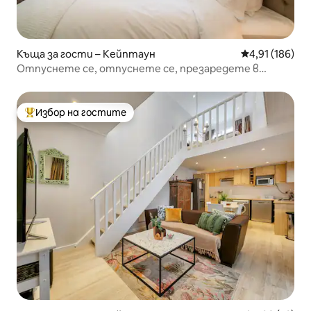
Къща за гости – Кейптаун
Средна оценка
4,91 (186)
Отпуснете се, отпуснете се, презаредете в
зашеметяваща, уединена, тиха къща за гости в
Бишопс Корт, Кейптаун
Избор на гостите
Най-популярен избор на гостите