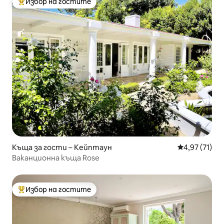
Избор на гостите
Най-популярен избор на гостите
Къща за гости – Кейптаун
Средна оценк
4,97 (71)
Ваканционна къща Rose
Избор на гостите
Най-популярен избор на гостите