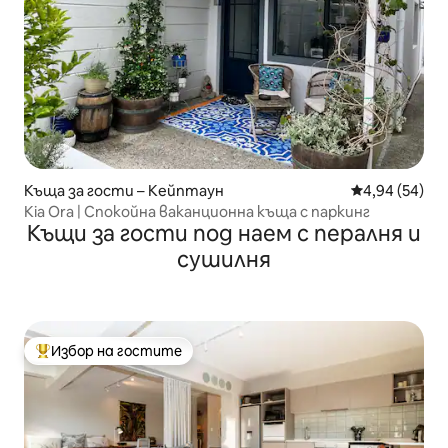
Къща за гости – Кейптаун
Средна оценк
4,94 (54)
Kia Ora | Спокойна ваканционна къща с паркинг
Къщи за гости под наем с пералня и
сушилня
Избор на гостите
Най-популярен избор на гостите