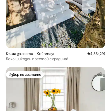
Къща за гости – Кейптаун
Средна оценк
4,83 (29)
Бохо шикозен престой с градина!
Избор на гостите
Избор на гостите