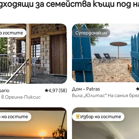
дходящи за семейства къщи под н
на гостите
Супердомакин
на гостите
Супердомакин
от 5, 44 отзива
Дом – Patras
С
ario
Средна оценка: 4,97 от 5, 58 отзива
4,97 (58)
Вила „Юлитас“ На самия бря
 в Ореина-Пиксис
 на гостите
Избор на гостите
улярен избор на гостите
Най-популярен избор на гос