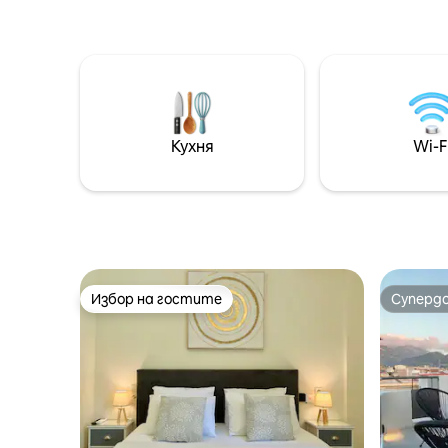
сградата
топло посрещане,
работещ 
висококачествено почистване и
че нов а
подкрепа по всяко време, когато
директно
имате нужда. Нашите спокойни,
можете д
рустикални домове са на няколко
невероя
крачки от морето, с мечтан градина,
балкона. Макар и само на няколко
пълна с растения, пауни, дружелюбни
Кухня
Wi-F
крачки о
котки и кучета, и спокойно езеро. 🌅
ресторан
🏖🌊🦚
апартам
Избор на гостите
Суперд
Избор на гостите
Суперд