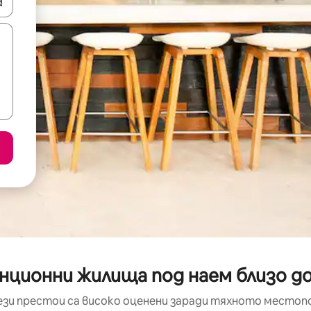
е клавишите със стрелки нагоре и надолу или навигирайте с д
нционни жилища под наем близо до K
ези престои са високо оценени заради тяхното местоп