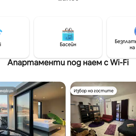
 се намира най - старият
изключителна уединеност, 
асансьор в Патра, въпреки
на спираща дъха гледка от в
сансьор ви отвежда
посоки – вие сте на върха на
 до 4 - ия етаж, където
Ще гледате към част от се
а се насладите на
клисурата Вураикос, влака
тна гледка към морето от
„Ододотос“ и ще бъдете
заобиколени от планини. Данъчен
Безплат
i
Басейн
т всички магазини,
номер 3027312
на
ти и барове,
ентът остава тихо място.
Апартаменти под наем с Wi-Fi
омакин
Избор на гостите
омакин
Избор на гостите