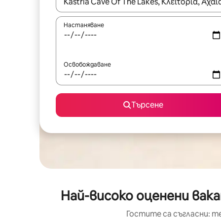
Когато резултатите се покажат, използвайт
Настаняване
Освобождаване
Търсене
Най-високо оценени вака
Гостите са съгласни: т