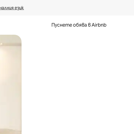
налния език
Пуснете обява в Airbnb