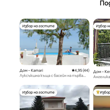
По
с камина
Избор на гостите
Избор 
Избор на гостите
Избор 
Дом – Kamari
Средна оценка: 4,95 
4,95 (44)
Дом – Kes
Луксъкшна къща с басейн на първа
Ангелика
линия на плажа
Избор на гостите
Избор
Избор на гостите
Най-поп