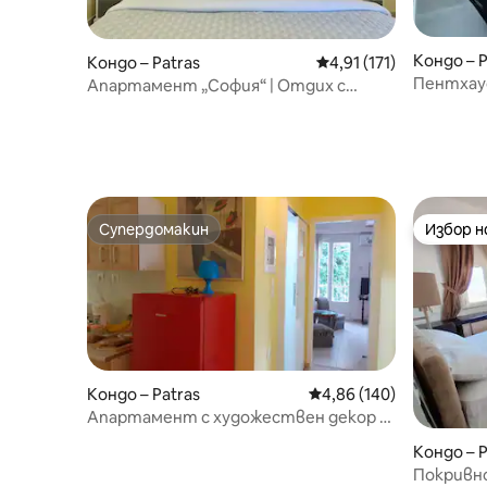
Кондо – P
Кондо – Patras
Средна оценка: 4,91 о
4,91 (171)
Пентхаус
Апартамент „София“ | Отдих с
пристан
градина
Супердомакин
Избор 
Супердомакин
Избор 
Кондо – Patras
Средна оценка: 4,86 о
4,86 (140)
Апартамент с художествен декор в
центъра на Патра
Кондо – P
Покривно