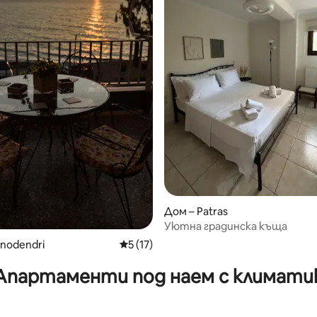
т 5, 108 отзива
Дом – Patras
Уютна градинска къща
nodendri
Средна оценка: 5 от 5, 17 отзива
5 (17)
Апартаменти под наем с климати