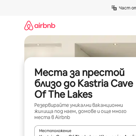
Пропускане
Част от
към
съдържанието
Места за престой
близо до Kastria Cave
Of The Lakes
Резервирайте уникални ваканционни
жилища под наем, домове и още много
места в Airbnb
Местоположение