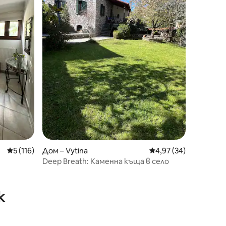
Средна оценка: 5 от 5, 116 отзива
5 (116)
Дом – Vytina
Средна оценка: 4,97
4,97 (34)
Deep Breath: Каменна къща в село
к