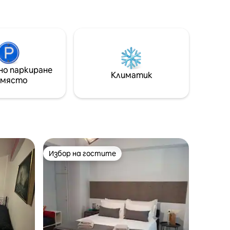
гората, спирки на времето. Всеки
както и
намира това, което търси. Идеален
сички
както за семейна ваканция, така и за
 планина!
двойка, но също така силно се
лото,
препоръчва като база за
приключения, дейности и екскурзии.
но паркиране
Климатик
 място
Избор на гостите
Избор на гостите