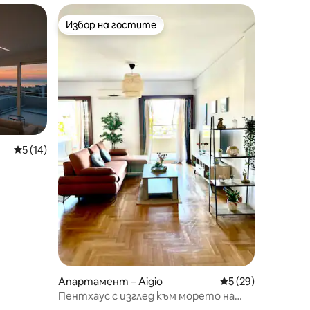
Избор на гостите
тите
Избор на гостите
Средна оценка: 5 от 5, 14 отзива
5 (14)
Апартамент – Aigio
Средна оценка: 5
5 (29)
Пентхаус с изглед към морето на
площада