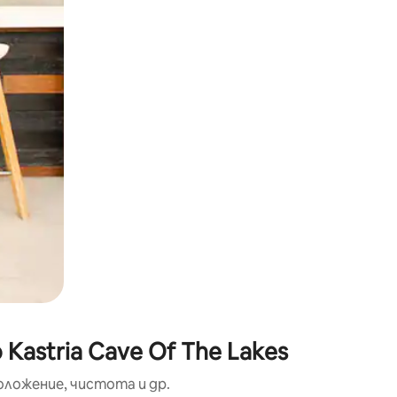
окосване или плъзгане.
astria Cave Of The Lakes
оложение, чистота и др.