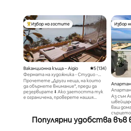
Избор на гостите
Избор 
Най-популярен избор на гостите
Избор 
Ваканционна къща – Aigio
Средна оценка: 5 о
5 (134)
Фермата на художника - Студио -
Атлетика/Летище/влак/връзка ☀️
Прочетете „Други неща, на които
Апартаме
да обърнете внимание“, преди да
Апартаме
резервирате ⬇️ Ако заетостта тук
Аз съм А
е ограничена, проверете нашия
швейцаре
партньорски имот „Maisonette“. След
ваш дома
7 години като домакин и като
сърцето 
пътуващ вярвам в истинското,
Популярни удобства във в
мезонет 
душевностно гостоприемство. Без
предвоен
изкуствен интелект, без шкафчета,
принадле
без студени приложения. Очаквайте