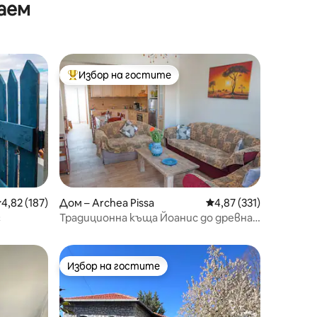
аем
спалня в Патра
Избор на гостите
Най-популярен избор на гостите
редна оценка: 4,82 от 5, 187 отзива
4,82 (187)
Дом – Archea Pissa
Средна оценка: 4,87 
4,87 (331)
г
Традиционна къща Йоанис до древна
Олимпия
Избор на гостите
тите
Избор на гостите