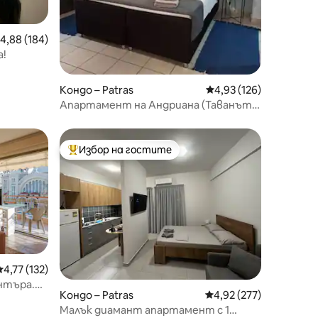
редна оценка: 4,88 от 5, 184 отзива
4,88 (184)
а!
Кондо – Patras
Средна оценка: 4,93 
4,93 (126)
Апартамент на Андриана (Таванът
на Андриана)
Избор на гостите
Най-популярен избор на гостите
Средна оценка: 4,77 от 5, 132 отзива
4,77 (132)
нтъра.
Кондо – Patras
Средна оценка: 4,92 
4,92 (277)
Малък диамант апартамент с 1