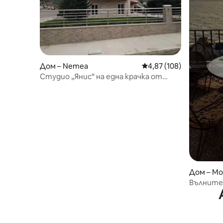
Дом – Nemea
Средна оценка: 4,87 о
4,87 (108)
Студио „Янис“ на една крачка от
Атина!
Дом – Mo
Вълните