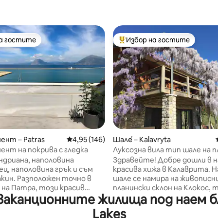
на гостите
Избор на гостите
на гостите
Най-популярен избор на гос
т 5, 134 отзива
нт – Patras
Средна оценка: 4,95 от 5, 146 отзива
4,95 (146)
Шале́ – Kalavryta
нт на покрива с гледка
Луксозна вила тип шале на 
връх, Калаврита
ндриана, наполовина
Здравейте! Добре дошли в нашата
ц, наполовина грък и съм
красива хижа в Калаврита.
кин. Разположен точно в
шале се намира на живописн
на Патра, този красив
планински склон на Клокос, 
аканционните жилища под наем бли
с 2 спални се намира в
сърцето на хълмиста гора и
на сграда, която е
7 минути с кола от град Кал
Lakes
жала на моя гръцки дядо. В
нашия дом ще се насладите 