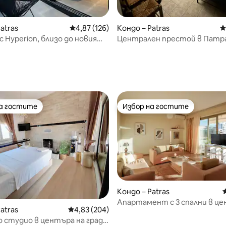
atras
Средна оценка: 4,87 от 5, 126 отзива
4,87 (126)
Кондо – Patras
С
т 5, 171 отзива
 Hyperion, близо до новия
Централен престой в Патр
ищен терминал
на гостите
Избор на гостите
на гостите
Избор на гостите
т 5, 140 отзива
Кондо – Patras
Апартамент с 3 спални в це
atras
Средна оценка: 4,83 от 5, 204 отзива
4,83 (204)
Климатик, телевизор, Wi-Fi.
 студио в центъра на града