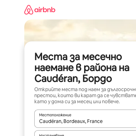
Пропускане
към
съдържанието
Места за месечно
наемане в района на
Caudéran, Бордо
Открийте места под наем за дългосрочн
престои, които ви карат да се чувстват
като у дома си за месец или повече.
Местоположение
Когато резултатите се покажат, използвайт
Настаняване