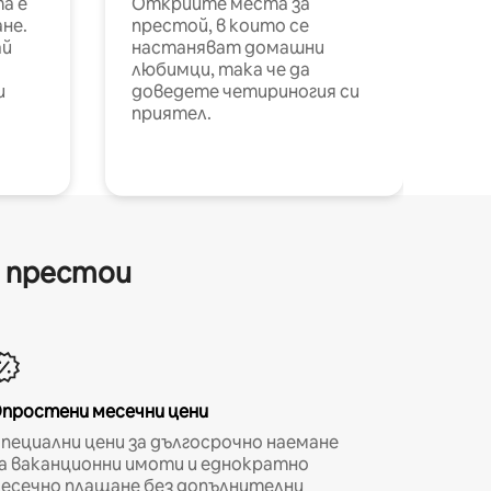
а е
Открийте места за
не.
престой, в които се
ай
настаняват домашни
любимци, така че да
и
доведете четириногия си
приятел.
и престои
простени месечни цени
пециални цени за дългосрочно наемане
а ваканционни имоти и еднократно
есечно плащане без допълнителни