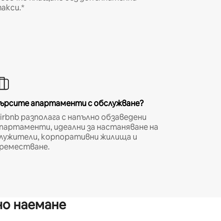
акси.*
ърсите апартаменти с обслужване?
irbnb разполага с напълно обзаведени
партаменти, идеални за настаняване на
лужители, корпоративни жилища и
реместване.
но наемане