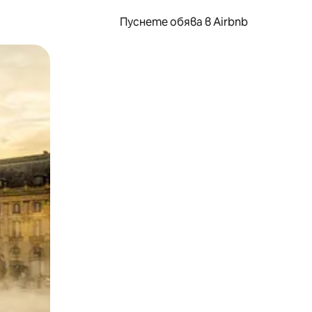
Пуснете обява в Airbnb
окосване или плъзгане.