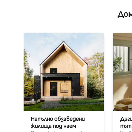
Дом
Напълно обзаведени
Диг
жилища под наем
път