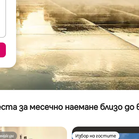
ста за месечно наемане близо до 
омакин
Избор на гостите
омакин
Избор на гостите