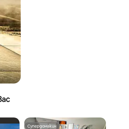
вас
Супердомакин
Супердомакин