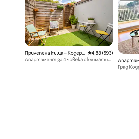
Прилепена къща – Кодера
Средна оценка: 4,88 о
4,88 (593)
н
Апартамент за 4 човека с климатик
Апартам
и частен паркинг
Град Код