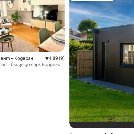
т 5, 593 отзива
ент – Кодеран
Средна оценка: 4,89 от 5, 9 отзива
4,89 (9)
ран – близо до парк Борделе