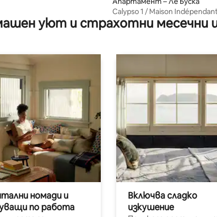
Апартамент – Ле Буска
Calypso 1 / Maison Indépendan
ашен уют и страхотни месечни 
Confortable
итални номади и
Включва сладко
уващи по работа
изкушение