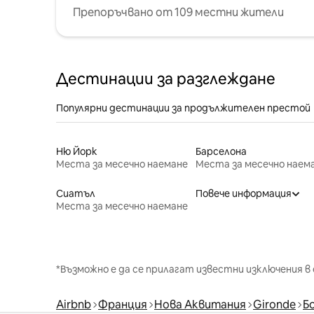
Препоръчвано от 109 местни жители
Дестинации за разглеждане
Популярни дестинации за продължителен престой
Ню Йорк
Барселона
Места за месечно наемане
Места за месечно наем
Сиатъл
Повече информация
Места за месечно наемане
*Възможно е да се прилагат известни изключения в 
Airbnb
Франция
Нова Аквитания
Gironde
Б