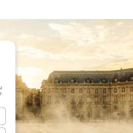
и
е
е клавишите със стрелки нагоре и надолу или навигирайте с д