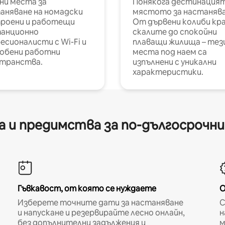
ни места за
Понякога дестинацият
аняване на номадски
мястото за настанява
роени и работещи
От дървени колиби кр
анционно
скалите до спокойни
есионалисти с Wi-Fi и
плаващи жилища – тез
обени работни
места под наем са
транства.
изпълнени с уникални
характеристики.
 и предимства за по-дългосрочн
Гъвкавост, от която се нуждаете
О
Изберете точните дати за настаняване
С
и напускане и резервирайте лесно онлайн,
н
без допълнителни задължения и
м