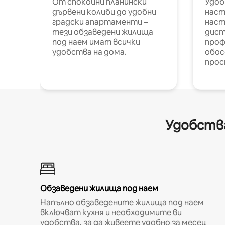
От спокойни планински
Удоб
дървени колиби до удобни
наст
градски апартаменти –
наст
тези обзаведени жилища
дист
под наем имат всички
проф
удобства на дома.
обос
прос
Удобства
Обзаведени жилища под наем
Напълно обзаведените жилища под наем
включват кухня и необходимите ви
удобства, за да живеете удобно за месец