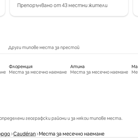
Препоръчвано от 43 местни жители
Други типове места за престой
Флоренция
Атина
Ма
ане
Места за месечно наемане
Места за месечно наемане
Ме
определени географски райони и за някои типове места.
ордо
Caudéran
Места за месечно наемане