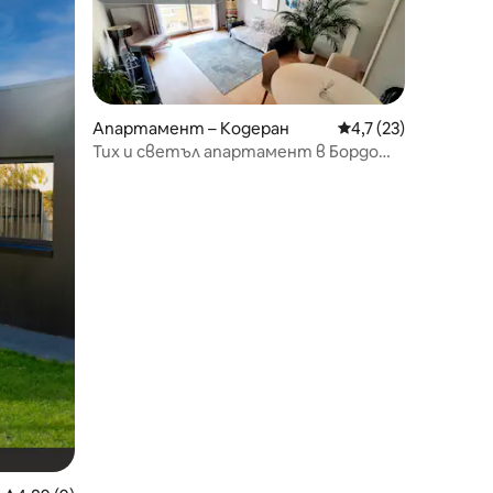
Апартамент – Кодеран
Средна оценка: 4,7
4,7 (23)
Тих и светъл апартамент в Бордо
Кодран