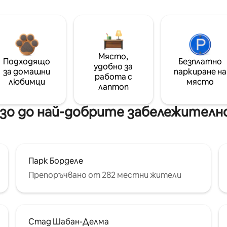
Място,
Подходящо
Безплатно
удобно за
за домашни
паркиране на
работа с
любимци
място
лаптоп
о до най-добрите забележителн
Парк Борделе
Препоръчвано от 282 местни жители
Стад Шабан-Делма