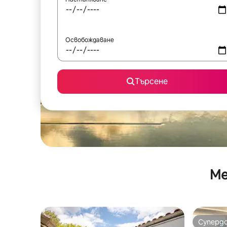
Освобождаване
Търсене
Ме
Суперд
Суперд