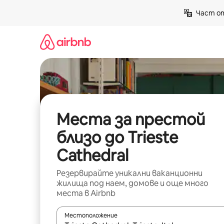
Пропускане
Част от
към
съдържанието
Места за престой
близо до Trieste
Cathedral
Резервирайте уникални ваканционни
жилища под наем, домове и още много
места в Airbnb
Местоположение