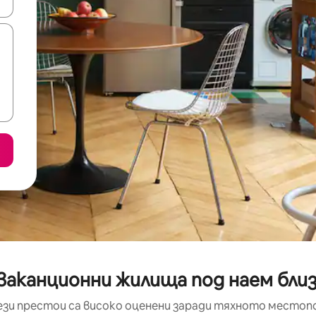
е клавишите със стрелки нагоре и надолу или навигирайте с д
аканционни жилища под наем близо
ези престои са високо оценени заради тяхното местоп