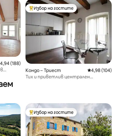
Избор на гостите
тите
Най-популярен избор на гостите
редна оценка: 4,94 от 5, 188 отзива
4,94 (188)
 в
Кондо – Триест
Средна оценка: 4,98 
4,98 (104)
Тих и приветлив централен
аем
апартамент
Избор на гостите
Най-популярен избор на гостите