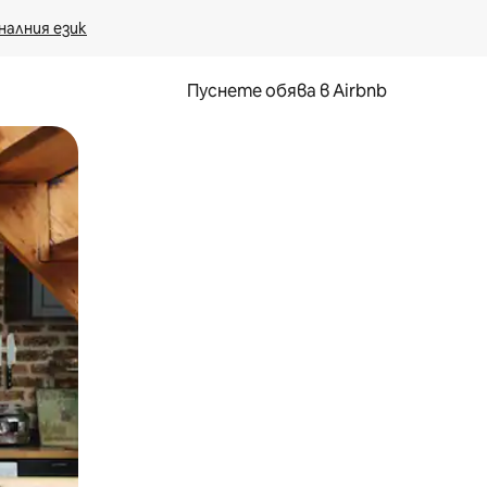
налния език
Пуснете обява в Airbnb