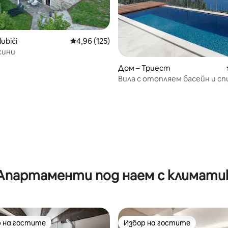
ubići
Средна оценка: 4,96 от 5, 125 отзива
4,96 (125)
сини
от 5, 12 отзива
Дом – Триест
Вила с отопляем басейн и с
дъха изглед
Апартаменти под наем с климати
 на гостите
Избор на гостите
улярен избор на гостите
Избор на гостите