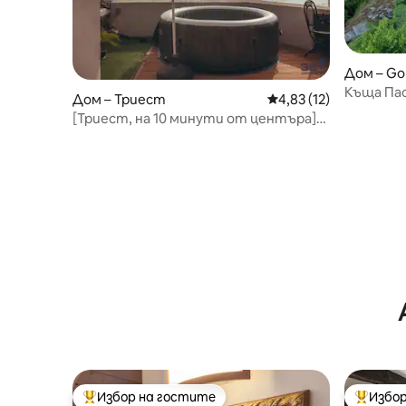
Дом – Gol
Къща Па
Дом – Триест
Средна оценка: 4,83 
4,83 (12)
[Триест, на 10 минути от центъра]
Частна вила с джакузи
Избор на гостите
Избор
Най-популярен избор на гостите
Най-поп