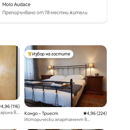
Molo Audace
Препоръчвано от 78 местни жители
Избор на гостите
Най-популярен избор на гостите
редна оценка: 4,96 от 5, 116 отзива
4,96 (116)
арина в
Кондо – Триест
Средна оценка: 4,96 
4,96 (224)
Исторически апартамент в
сърцето на Триест с 3 стаи