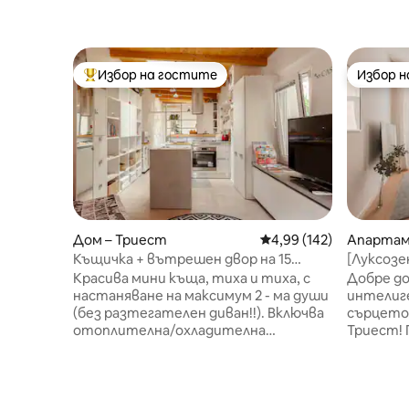
Избор на гостите
Избор 
Най-популярен избор на гостите
Избор 
Дом – Триест
Средна оценка: 4,99 о
4,99 (142)
Апартам
Къщичка + вътрешен двор на 15
[Луксоз
минути пеша от Corso Italia
апартаме
Красива мини къща, тиха и тиха, с
Добре до
настаняване на максимум 2 - ма души
интелиг
(без разтегателен диван!!). Включва
сърцето
отоплителна/охладителна
Триест! Големите пространства и
система, 80 литра бойлер за топла
множест
вода, малък хладилник +фризер,
удобно д
електрическа фурна, индукционен
идеални 
плот за готвене,
приятел