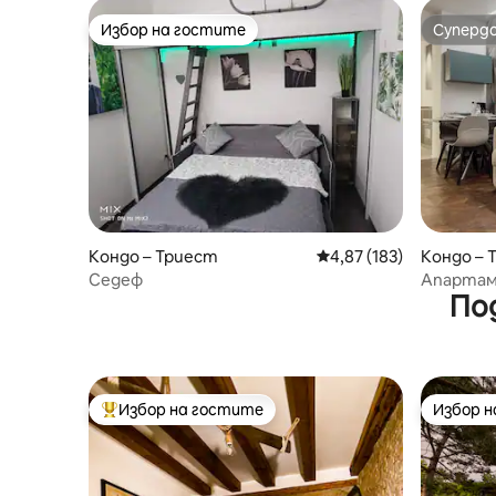
Избор на гостите
Суперд
Избор на гостите
Суперд
Кондо – Триест
Средна оценка: 4,87 о
4,87 (183)
Кондо – 
Седеф
Апартам
По
дизайн в
Избор на гостите
Избор 
Най-популярен избор на гостите
Избор 