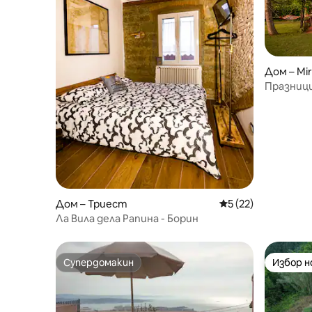
Дом – Mi
Празници
апарта
Дом – Триест
Средна оценка: 5 
5 (22)
Ла Вила дела Рапина - Борин
Супердомакин
Избор 
Супердомакин
Избор 