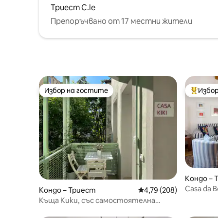
Триест C.le
Препоръчвано от 17 местни жители
Избор на гостите
Избор
Избор на гостите
Най-поп
Кондо – 
Casa da B
Кондо – Триест
Средна оценка: 4,79 о
4,79 (208)
Къща Кики, със самостоятелна
тераса.