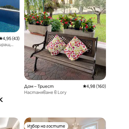
Средна оценка: 4,95 от 5, 43 отзива
4,95 (43)
пиращ
Дом – Триест
Средна оценка: 4,98 
4,98 (160)
Настаняване в Lory
к
Избор на гостите
Избор на гостите