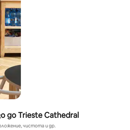
окосване или плъзгане.
 до Trieste Cathedral
оложение, чистота и др.