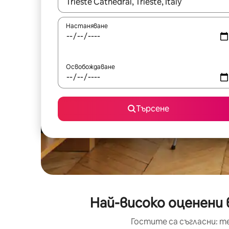
Когато резултатите се покажат, използвайт
Настаняване
Освобождаване
Търсене
Най-високо оценени в
Гостите са съгласни: т