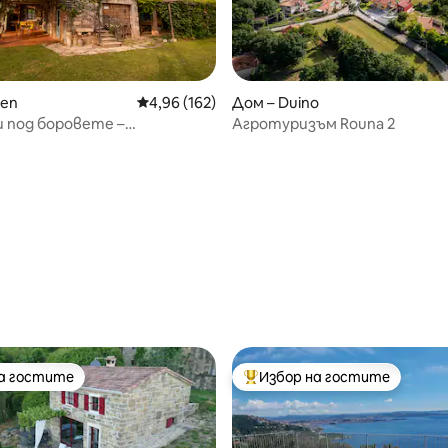
ren
Средна оценка: 4,96 от 5, 162 отзива
4,96 (162)
Дом – Duino
 под боровете –
Агротуризъм Rouna 2
мент
от 5, 22 отзива
на гостите
Избор на гостите
на гостите
Най-популярен избор на гос