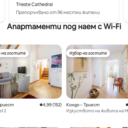
Trieste Cathedral
Препоръчвано от 96 местни жители
Апартаменти под наем с Wi-Fi
 на гостите
Избор на гостите
улярен избор на гостите
Избор на гостите
Триест
Средна оценка: 4,99 от 5, 152 отзива
4,99 (152)
Кондо – Триест
С
el 2
Изкуството на живота на М
т 5, 208 отзива
замъка Сан Джусто