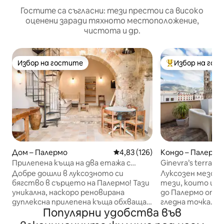
Гостите са съгласни: тези престои са високо
оценени заради тяхното местоположение,
чистота и др.
Избор на гостите
Избор на гос
Избор на гостите
Най-популярен 
Дом – Палермо
Средна оценка: 4,83 от 5, 126
4,83 (126)
Кондо – Палермо
Прилепена къща на два етажа с
Ginevra’s terrace,
огромна тераса
Cathedral view
Добре дошли в луксозното си
Луксозен мезоне
бягство в сърцето на Палермо! Тази
тези, които иск
уникална, наскоро реновирана
до Палермо от п
дуплексна прилепена къща обхваща
гледна точка. Апартаментът
Популярни удобства във
впечатляваща 200 кв. м/ 2200 кв.
разполага с изк
фута, предлагаща перфектно
самостоятелна т