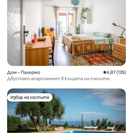
Дом – Палермо
Средна оценка
4,87 (135)
Двустаен апартамент в къщата на пчелите.
Избор на гостите
Избор на гостите