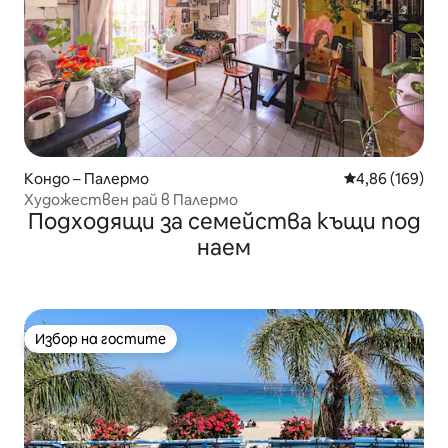
Кондо – Палермо
Средна оценка
4,86 (169)
Художествен рай в Палермо
Подходящи за семейства къщи под
наем
Избор на гостите
Избор на гостите