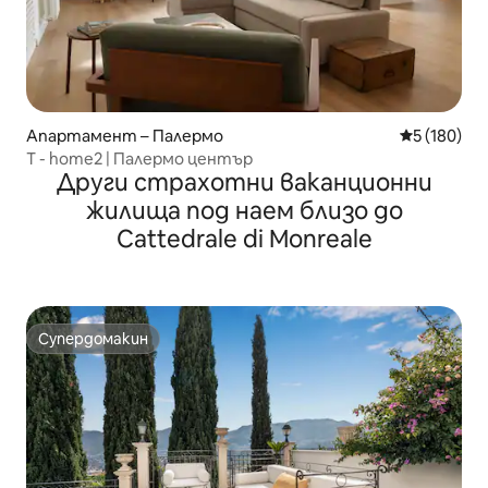
Апартамент – Палермо
Средна оце
5 (180)
T - home2 | Палермо център
Други страхотни ваканционни
жилища под наем близо до
Cattedrale di Monreale
Супердомакин
Супердомакин