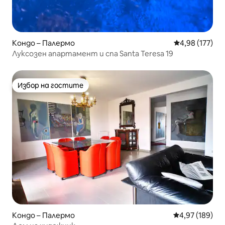
Кондо – Палермо
Средна оценка
4,98 (177)
Луксозен апартамент и спа Santa Teresa 19
Избор на гостите
Избор на гостите
Кондо – Палермо
Средна оценка
4,97 (189)