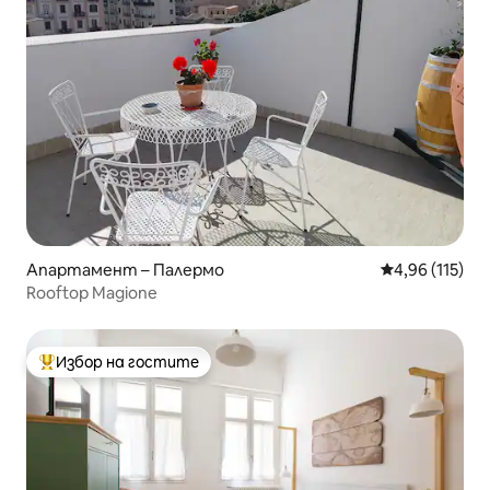
Апартамент – Палермо
Средна оценка
4,96 (115)
Rooftop Magione
Избор на гостите
Най-популярен избор на гостите