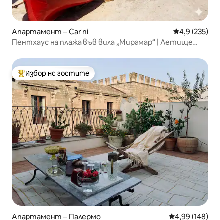
Апартамент – Carini
Средна оценк
4,9 (235)
​Пентхаус на плажа във вила „Мирамар“ | Летище
Палермо
Избор на гостите
Най-популярен избор на гостите
Апартамент – Палермо
Средна оценка
4,99 (148)