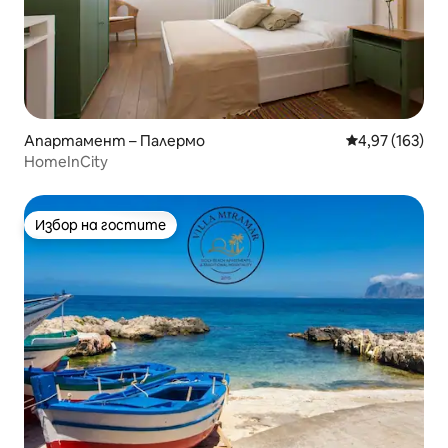
Апартамент – Палермо
Средна оценка
4,97 (163)
HomeInCity
Избор на гостите
Избор на гостите