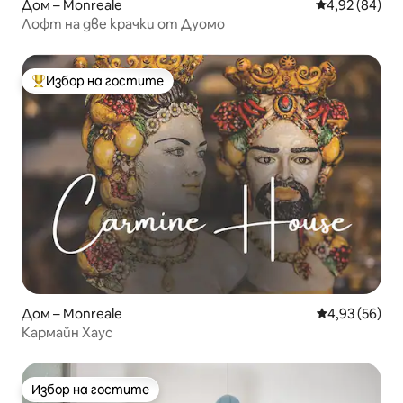
Дом – Monreale
Средна оценк
4,92 (84)
Лофт на две крачки от Дуомо
Избор на гостите
Най-популярен избор на гостите
Дом – Monreale
Средна оценк
4,93 (56)
Кармайн Хаус
Избор на гостите
Избор на гостите