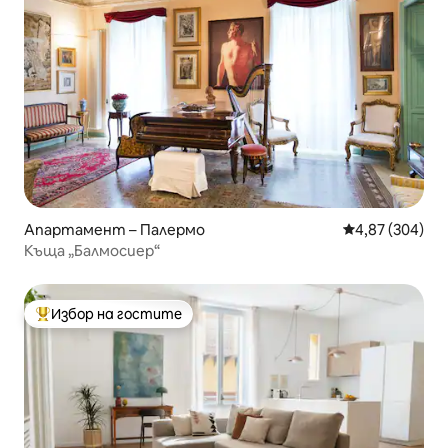
Апартамент – Палермо
Средна оценка
4,87 (304)
Къща „Балмосиер“
Избор на гостите
Най-популярен избор на гостите