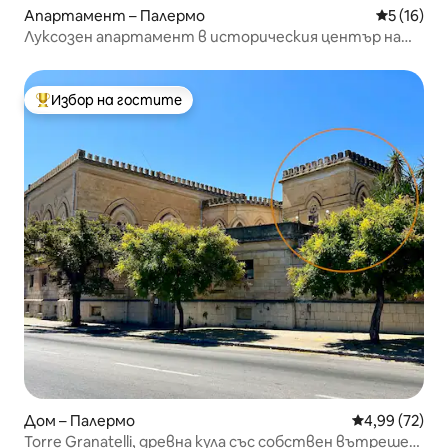
Апартамент – Палермо
Средна оц
5 (16)
Луксозен апартамент в историческия център на
Позлатената епоха
Избор на гостите
Най-популярен избор на гостите
Дом – Палермо
Средна оценк
4,99 (72)
Torre Granatelli, древна кула със собствен вътрешен