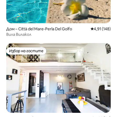
Дом – Città del Mare-Perla Del Golfo
Средна оценка
4,91 (148)
Вила Вилакол
Избор на гостите
Избор на гостите