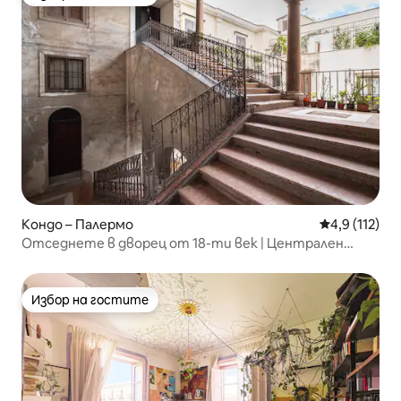
Избор на гостите
Кондо – Палермо
Средна оценк
4,9 (112)
Отседнете в дворец от 18-ти век | Централен
Палермо
Избор на гостите
Избор на гостите