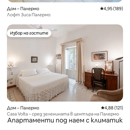
Дом – Палермо
Средна оценка
4,95 (189)
Лофт Зиса Палермо
Избор на гостите
Избор на гостите
Дом – Палермо
Средна оценка
4,88 (121)
Casa Volta – сред зеленината в центъра на Палермо
Апартаменти под наем с климатик