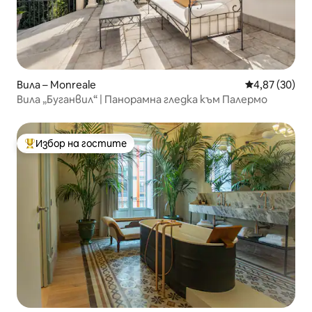
Вила – Monreale
Средна оценк
4,87 (30)
Вила „Буганвил“ | Панорамна гледка към Палермо
Избор на гостите
Най-популярен избор на гостите