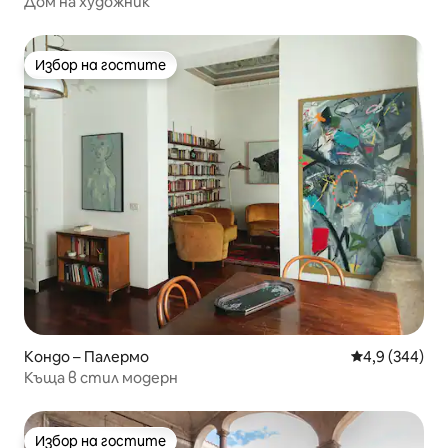
Дом на художник
Избор на гостите
Избор на гостите
Кондо – Палермо
Средна оценк
4,9 (344)
Къща в стил модерн
Избор на гостите