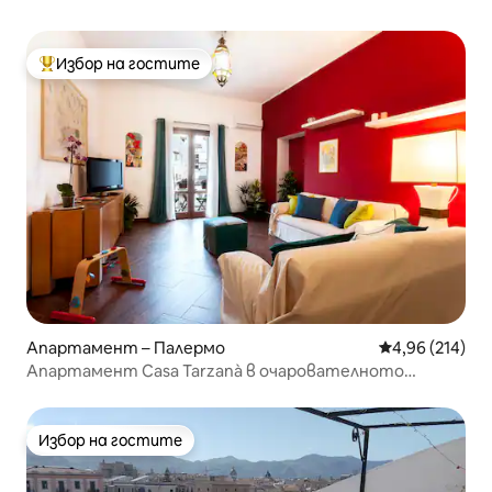
Избор на гостите
Най-популярен избор на гостите
Апартамент – Палермо
Средна оценка
4,96 (214)
Апартамент Casa Tarzanà в очарователното
пристанище Ла Кала
Избор на гостите
Избор на гостите