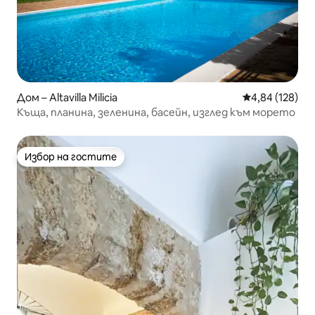
Дом – Altavilla Milicia
Средна оценка
4,84 (128)
Къща, планина, зеленина, басейн, изглед към морето
Избор на гостите
Избор на гостите