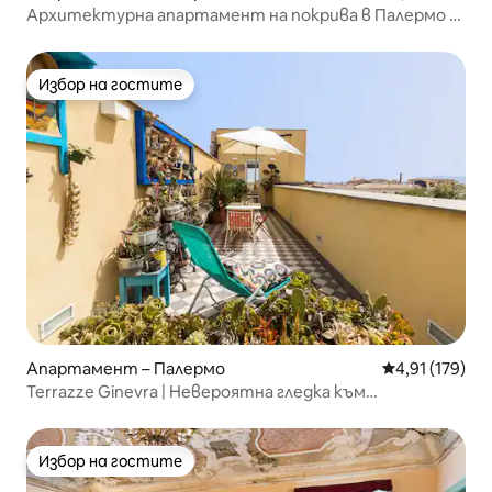
Архитектурна апартамент на покрива в Палермо с
2 страхотни тераси
Избор на гостите
Избор на гостите
Апартамент – Палермо
Средна оценка
4,91 (179)
Terrazze Ginevra | Невероятна гледка към
изкуството и дизайна
Избор на гостите
Избор на гостите