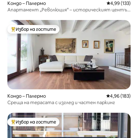
Кондо – Палермо
Средна оценка
4,99 (133)
Апартамент „Революция“ – историческият център
на Палермо
Избор на гостите
Най-популярен избор на гостите
Кондо – Палермо
Средна оценка
4,96 (183)
Среща на терасата с изглед и частен паркинг
Избор на гостите
Най-популярен избор на гостите