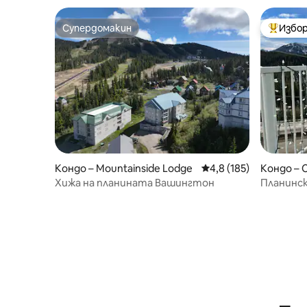
Супердомакин
Избор
Супердомакин
Най-поп
Кондо – Mountainside Lodge
Средна оценка: 4,8 о
4,8 (185)
Кондо – 
C
Хижа на планината Вашингтон
Планинск
Вашингт