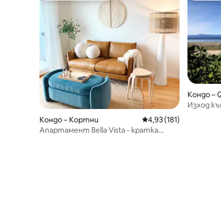
Кондо – 
Изход къ
Кондо – Кортни
Средна оценка: 4,93 о
4,93 (181)
Апартамент Bella Vista - кратка
почивка на плажа