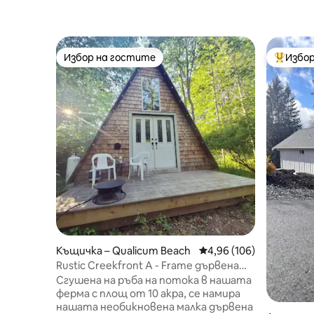
Избор на гостите
Избор
Избор на гостите
Най-поп
Къщичка – Qualicum Beach
Средна оценка: 4,96 о
4,96 (106)
Rustic Creekfront A - Frame дървена
колиба с лофт и веранда
Сгушена на ръба на потока в нашата
ферма с площ от 10 акра, се намира
нашата необикновена малка дървена