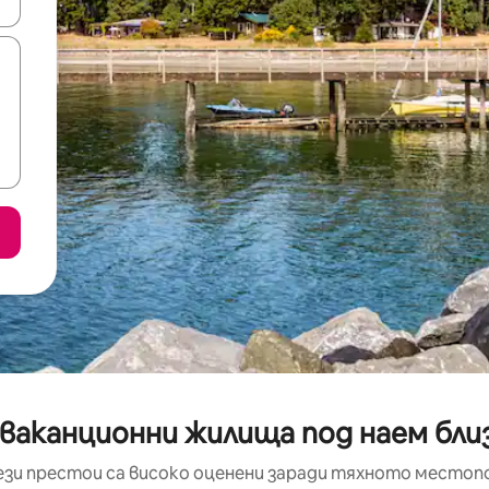
е клавишите със стрелки нагоре и надолу или навигирайте с д
ваканционни жилища под наем близ
ези престои са високо оценени заради тяхното местоп