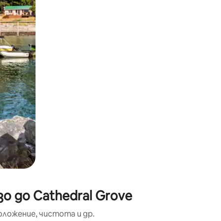
окосване или плъзгане.
о до Cathedral Grove
оложение, чистота и др.