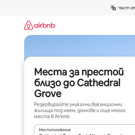
Пропускане
Част от
към
съдържанието
Места за престой
близо до Cathedral
Grove
Резервирайте уникални ваканционни
жилища под наем, домове и още много
места в Airbnb
Местоположение