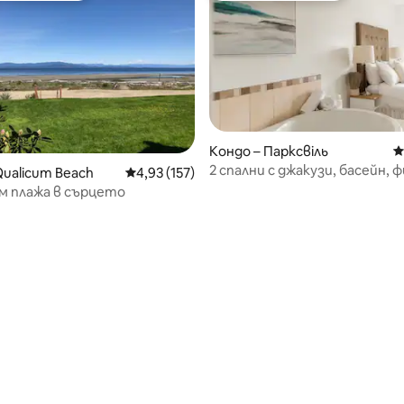
Кондо – Парксвіль
С
2 спални с джакузи, басейн,
Qualicum Beach
Средна оценка: 4,93 от 5, 157 отзива
4,93 (157)
зала, дълга вана и кухня
м плажа в сърцето
т 5, 181 отзива