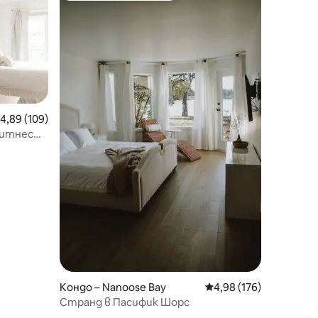
редна оценка: 4,89 от 5, 109 отзива
4,89 (109)
 фитнес
Кондо – Nanoose Bay
Средна оценка: 4,98 
4,98 (176)
Странд в Пасифик Шорс