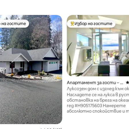
 на гостите
Избор на гостите
улярен избор на гостите
Най-популярен избор на гос
Апартамент за гости – D
С
enman Island
Луксозен дом с изглед към о
сауна в естествена обстан
Насладете се на лукса в рус
обстановка на брега на океан
т 5, 106 отзива
reg #H905175603 Намерете
абсолютно спокойствие и 
във вашия изящно ръчно из
апартамент. Разкошно гол
двойно легло, спа-баня, ваша