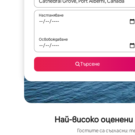
Когато резултатите се покажат, използвайт
Настаняване
Освобождаване
Търсене
Най-високо оценени 
Гостите са съгласни: т