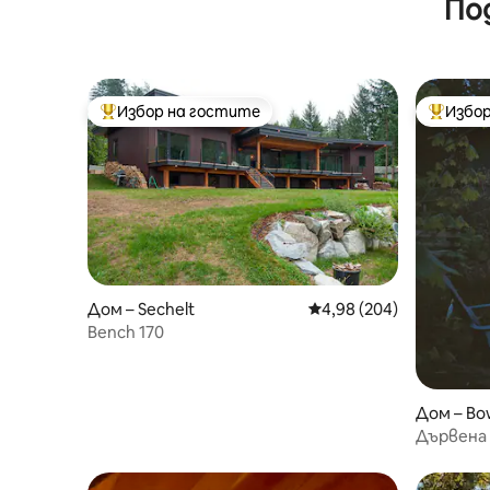
По
Избор на гостите
Избор
Най-популярен избор на гостите
Най-поп
Дом – Sechelt
Средна оценка: 4,98 о
4,98 (204)
Bench 170
Дом – Bo
Дървена 
Отпуска