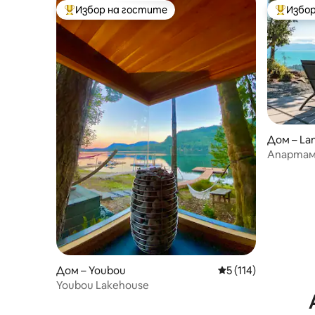
Избор на гостите
Избор
Най-популярен избор на гостите
Най-поп
Дом – Lan
Апартам
| Огнище 
Пълноцен
Дом – Youbou
Средна оценка: 5 о
5 (114)
Youbou Lakehouse