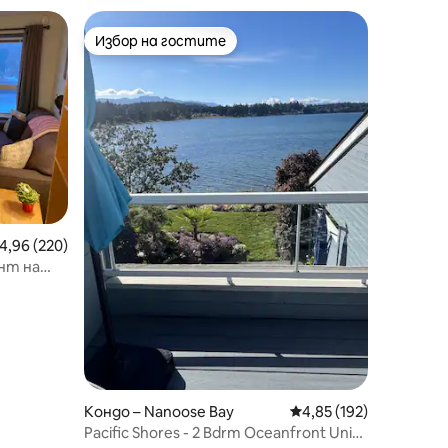
Избор на гостите
тите
Избор на гостите
редна оценка: 4,96 от 5, 220 отзива
4,96 (220)
нт на
Кондо – Nanoose Bay
Средна оценка: 4,85 
4,85 (192)
Pacific Shores - 2 Bdrm Oceanfront Unit