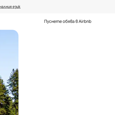
налния език
Пуснете обява в Airbnb