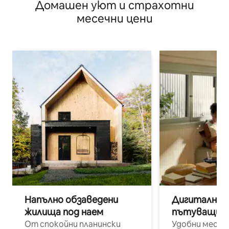
Домашен уют и страхотни
планината
месечни цени
Напълно обзаведени
Дигитални н
жилища под наем
пътуващи п
От спокойни планински
Удобни места