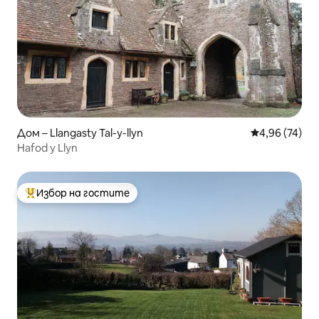
Дом – Llangasty Tal-y-llyn
Средна оценк
4,96 (74)
Hafod y Llyn
Избор на гостите
Най-популярен избор на гостите