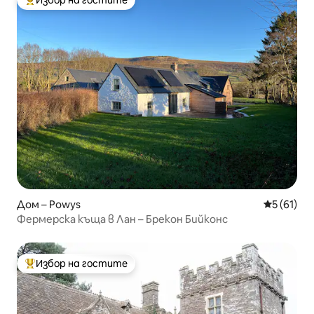
Избор на гостите
Най-популярен избор на гостите
Дом – Powys
Средна оц
5 (61)
Фермерска къща в Лан – Брекон Бийконс
Избор на гостите
Най-популярен избор на гостите