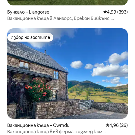
Бунгало – Llangorse
Средна оценка
4,99 (393)
Ваканционна къща в Лангорс, Брекон Бийкънс,
панорамни гледки
Избор на гостите
Избор на гостите
Ваканционна къща – Cwmdu
Средна оценк
4,96 (26)
Ваканционна къща във ферма с изглед към