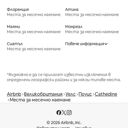
Флоренция
Атина
Места за месечно наемане
Места за месечно наемане
Маями
Монреал
Места за месечно наемане
Места за месечно наемане
Сиатъл
Повече информация
Места за месечно наемане
*Възможно е да се прилагат известни изключения в
определени географски райони и за някои типове места.
Airbnb
Великобритания
Уелс
Поуис
Cathedine
Места за месечно наемане
© 2026 Airbnb, Inc.