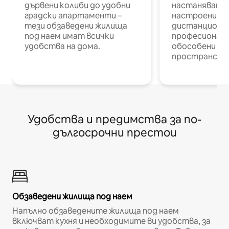
дървени колиби до удобни
настаняване 
градски апартаменти –
настроени и
тези обзаведени жилища
дистанционн
под наем имат всички
професионалис
удобства на дома.
обособени р
пространств
Удобства и предимства за по-
дългосрочни престои
Обзаведени жилища под наем
Напълно обзаведените жилища под наем
включват кухня и необходимите ви удобства, за