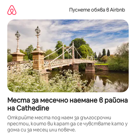
Пропускане
към
Пуснете обява в Airbnb
съдържанието
Места за месечно наемане в района
на Cathedine
Открийте места под наем за дългосрочни
престои, които ви карат да се чувствате като у
дома си за месец или повече.