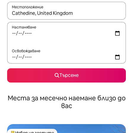
Местоположение
Когато резултатите се покажат, използвайте клавишите 
Настаняване
Освобождаване
Търсене
Места за месечно наемане близо до
вас