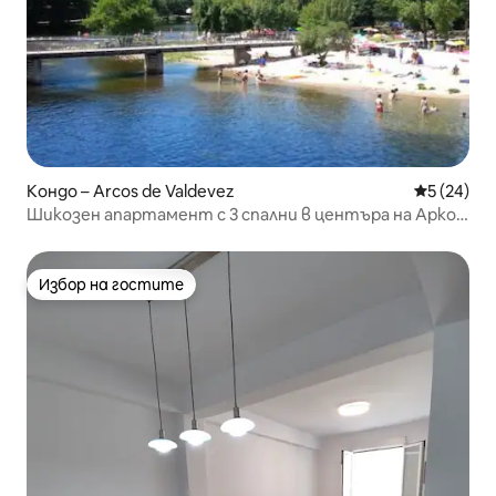
Кондо – Arcos de Valdevez
Средна оц
5 (24)
Шикозен апартамент с 3 спални в центъра на Аркос
де Валдевес
Избор на гостите
Избор на гостите