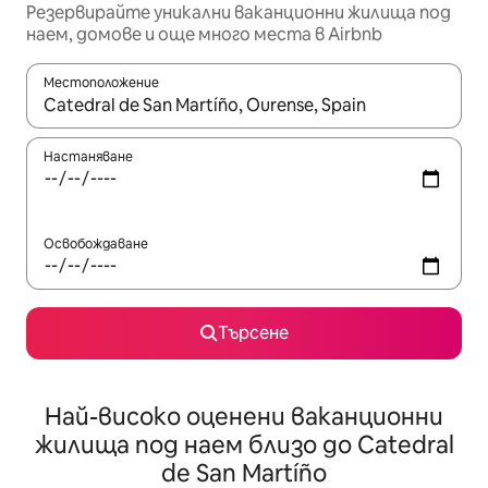
Резервирайте уникални ваканционни жилища под
наем, домове и още много места в Airbnb
Местоположение
Когато резултатите се покажат, използвайте клавишите 
Настаняване
Освобождаване
Търсене
Най-високо оценени ваканционни
жилища под наем близо до Catedral
de San Martíño