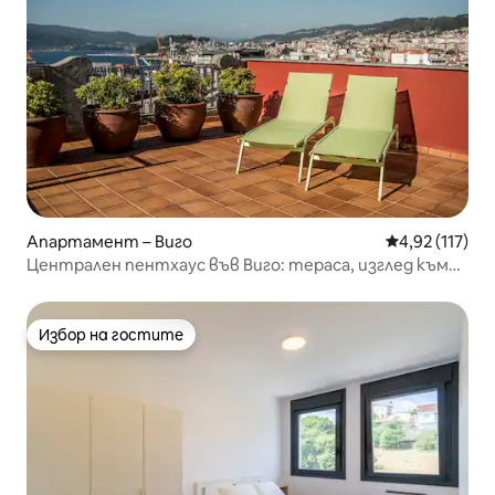
Апартамент – Виго
Средна оценка
4,92 (117)
Централен пентхаус във Виго: тераса, изглед към
морето, гараж
Избор на гостите
Избор на гостите