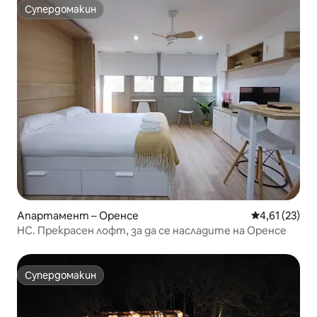
Супердомакин
Супердомакин
Апартамент – Оренсе
Средна оценк
4,61 (23)
HC. Прекрасен лофт, за да се насладите на Оренсе
Супердомакин
Супердомакин