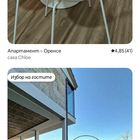
Апартамент – Оренсе
Средна оценк
4,85 (41)
casa Chloe
Избор на гостите
Избор на гостите