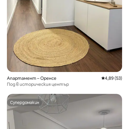
Апартамент – Оренсе
Средна оценк
4,89 (53)
Под в историческия център
Супердомакин
Супердомакин