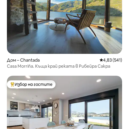
Дом – Chantada
Средна оценка
4,83 (541)
Casa Morriña. Къща край реката в Рибейра Сакра
Избор на гостите
Най-популярен избор на гостите