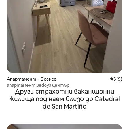
Апартамент – Оренсе
Средна о
5 (9)
апартамент Bedoya център
Други страхотни ваканционни
жилища под наем близо до Catedral
de San Martíño