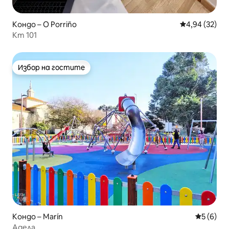
Кондо – O Porriño
Средна оценк
4,94 (32)
Km 101
Избор на гостите
Избор на гостите
Кондо – Marín
Средна о
5 (6)
Адела