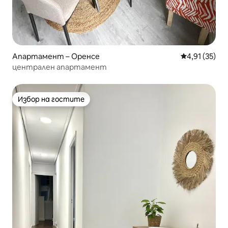
Апартамент – Оренсе
Средна оценк
4,91 (35)
централен апартамент
Избор на гостите
Избор на гостите