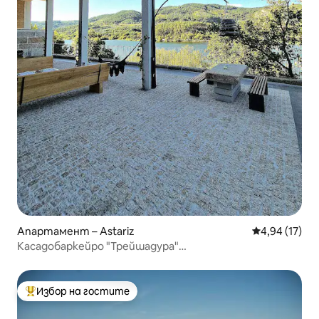
Апартамент – Astariz
Средна оценк
4,94 (17)
Касадобаркейро "Трейшадура"
Бодегас•Термас•Оренсе
Избор на гостите
Най-популярен избор на гостите