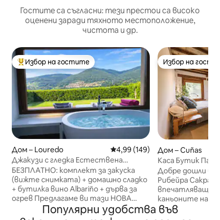
Гостите са съгласни: тези престои са високо
оценени заради тяхното местоположение,
чистота и др.
Избор на гостите
Избор на гости
Най-популярен избор на гостите
Избор на гости
Дом – Louredo
Средна оценка: 4,99 от 5, 149
4,99 (149)
Дом – Cuñas
Джакузи с гледка Естествена
Каса Бутик Пара
релаксация във Виго Rural Mos
БЕЗПЛАТНО: комплект за закуска
Добре дошли в л
(вижте снимката) + домашно сладко
Рибейра Сакра! Насладете се на
+ бутилка вино Albariño + дърва за
впечатляващите
огрев Предлагаме ви тази НОВА
каньоните на ре
Популярни удобства във
къща в покрайнините на Виго.
Мундо от очаро
Къщата е с площ 55 м². Къщата
къща. Заобиколе