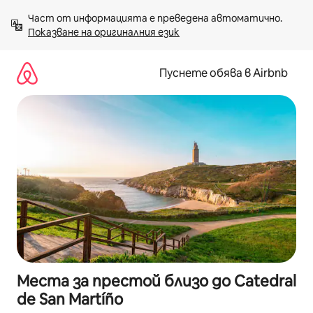
Пропускане
Част от информацията е преведена автоматично. 
към
Показване на оригиналния език
съдържанието
Пуснете обява в Airbnb
Места за престой близо до Catedral
de San Martíño