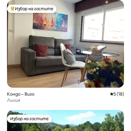
Избор на гостите
Най-популярен избор на гостите
Кондо – Виго
Средна оц
5 (18)
Лилия
Избор на гостите
Избор на гостите