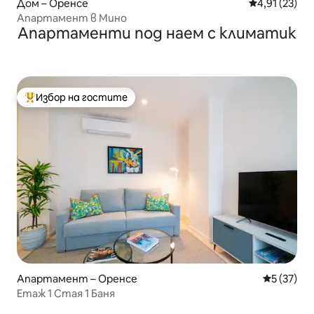
Дом – Оренсе
Средна оценк
4,91 (23)
Апартамент в Мино
Апартаменти под наем с климатик
Избор на гостите
Най-популярен избор на гостите
Апартамент – Оренсе
Средна оц
5 (37)
Етаж 1 Стая 1 Баня