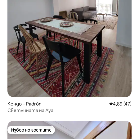
Кондо – Padrón
Средна оценк
4,89 (47)
Светлината на Луа
Избор на гостите
Избор на гостите