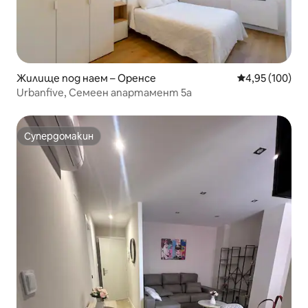
Жилище под наем – Оренсе
Средна оценка
4,95 (100)
Urbanfive, Семеен апартамент 5a
Супердомакин
Супердомакин