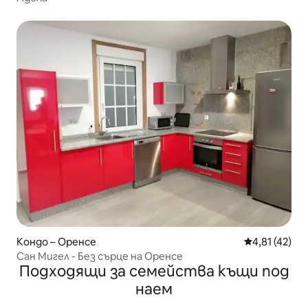
Кондо – Оренсе
Средна оценк
4,81 (42)
Сан Мигел - Без сърце на Оренсе
Подходящи за семейства къщи под
наем