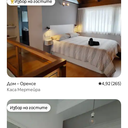
Избор на гостите
Най-популярен избор на гостите
Дом – Оренсе
Средна оценка
4,92 (265)
Каса Мертейра
Избор на гостите
Избор на гостите