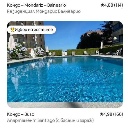
Кондо – Mondariz – Balneario
Средна оценка
4,88 (114)
Резиденциал Мондарис Балнеарио
Избор на гостите
Най-популярен избор на гостите
Кондо – Виго
Средна оценка
4,98 (160)
Апартамент Santiago (с басейн и гараж)