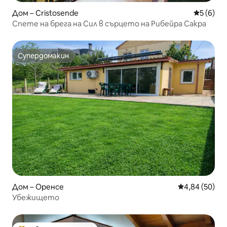
Дом – Cristosende
Средна о
5 (6)
Спете на брега на Сил в сърцето на Рибейра Сакра
Супердомакин
Супердомакин
Дом – Оренсе
Средна оценк
4,84 (50)
Убежището