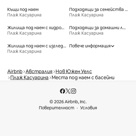
Къщи под наем
Подходящи за семейства места под наем
Плаж Касуарина
Плаж Касуарина
Жилища под наем с хидромасажна вана
Подходящи за домашни любимци места под наем
Плаж Касуарина
Плаж Касуарина
Жилища под наем с изглед към плажа
Повече информация
Плаж Касуарина
Airbnb
Австралия
Нов Южен Уелс
Плаж Касуарина
Места под наем с басейни
© 2026 Airbnb, Inc.
Поверителност
Условия