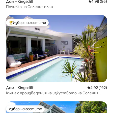
Дом – Kingscliff
Средна оценк
4,98 (86)
Почивка на Соления плаж
Избор на гостите
Най-популярен избор на гостите
Дом – Kingscliff
Средна оценка
4,92 (192)
Къща с произведения на изкуството на Соления
плаж, луксът среща начина на живот
Избор на гостите
Избор на гостите