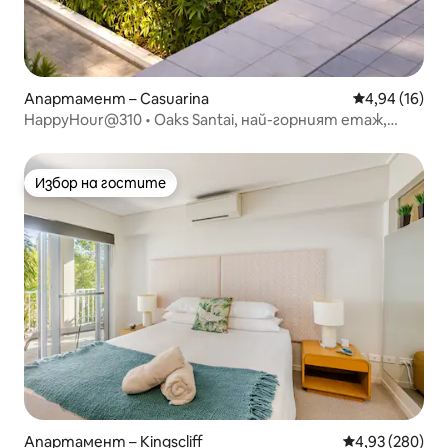
Апартамент – Casuarina
Средна оценк
4,94 (16)
HappyHour@310 • Oaks Santai, най-горният етаж,
изглед към басейна
Избор на гостите
Избор на гостите
Апартамент – Kingscliff
Средна оценка
4,93 (280)