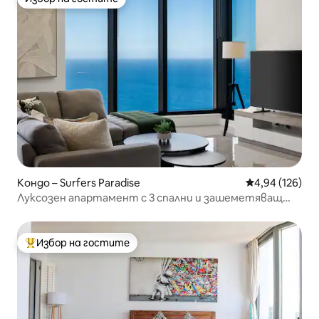
Избор на гостите
Кондо – Surfers Paradise
Средна оценка
4,94 (126)
Луксозен апартамент с 3 спални и зашеметяващ
изглед към океана в Меритон
Избор на гостите
Най-популярен избор на гостите