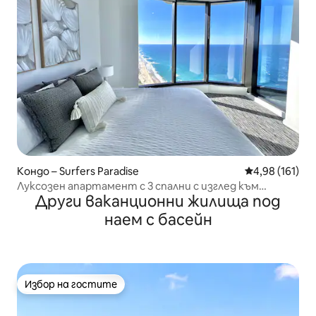
Кондо – Surfers Paradise
Средна оценка
4,98 (161)
Луксозен апартамент с 3 спални с изглед към
Други ваканционни жилища под
океана, басейни и спа център
наем с басейн
Избор на гостите
Избор на гостите