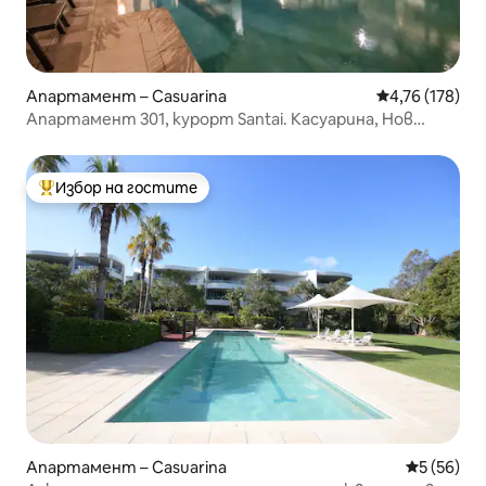
Апартамент – Casuarina
Средна оценка
4,76 (178)
Апартамент 301, курорт Santai. Касуарина, Нов
Южен Уелс.
Избор на гостите
Най-популярен избор на гостите
Апартамент – Casuarina
Средна оц
5 (56)