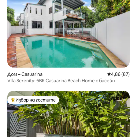
Дом – Casuarina
Средна оценк
4,86 (87)
Villa Serenity: 6BR Casuarina Beach Home с басейн
Избор на гостите
Най-популярен избор на гостите