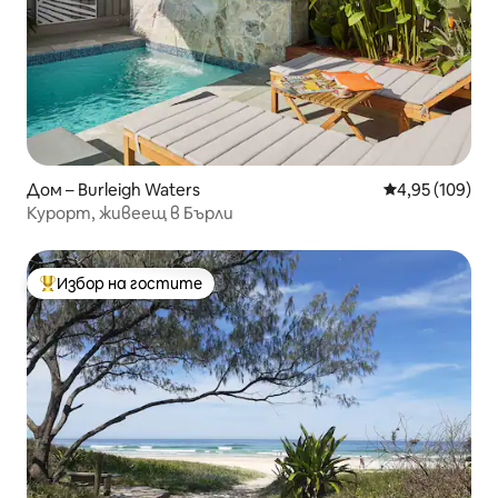
Дом – Burleigh Waters
Средна оценка
4,95 (109)
Курорт, живеещ в Бърли
Избор на гостите
Най-популярен избор на гостите