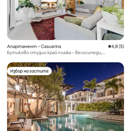
Апартамент – Casuarina
Средна оце
4,8 (5)
Бутиково студио край плажа – велосипеди,
блаженство и океански въздух
Избор на гостите
Избор на гостите