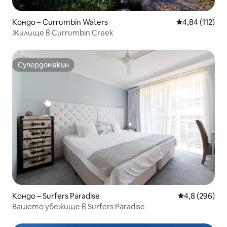
Кондо – Currumbin Waters
Средна оценка
4,84 (112)
Жилище в Currumbin Creek
Супердомакин
Супердомакин
Кондо – Surfers Paradise
Средна оценк
4,8 (296)
Вашето убежище в Surfers Paradise