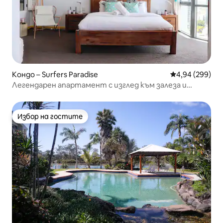
Кондо – Surfers Paradise
Средна оценка
4,94 (299)
Легендарен апартамент с изглед към залеза и
океана
Избор на гостите
Избор на гостите