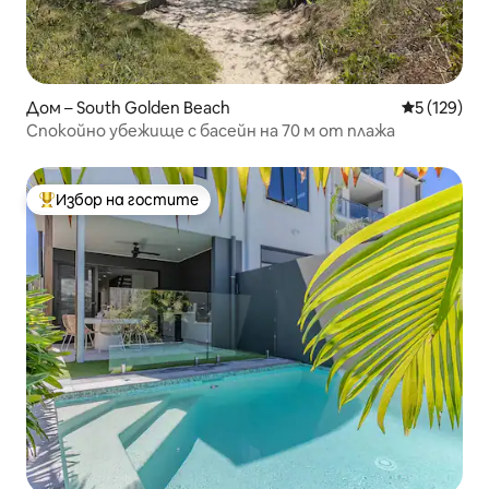
Дом – South Golden Beach
Средна оце
5 (129)
Спокойно убежище с басейн на 70 м от плажа
Избор на гостите
Най-популярен избор на гостите