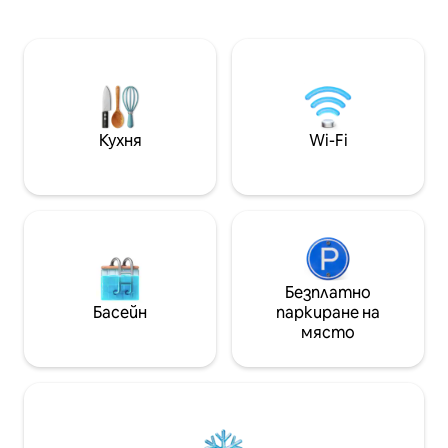
вана, зашеметяващите басейни и
насладите на м
тропическите градини на
Зашеметяващо, 
прекрасния бутиков курорт Сантай,
лично пространс
вдъхновен от Бали, в Казуарина, Нов
които да се отп
Южен Уелс. Студиото е едно от
насладят на сп
малкото студиа в курорта, което е
заобикалящата б
абсолютно край басейна. Просто е
градина и собст
великолепно, когато е слънчево, но и
гмуркане и хидро
Кухня
Wi-Fi
наистина уютно, когато е по -
души в красива 
хладно или дъждовно и е абсолютно
спокойно място,
зашеметяващо през нощта!
15 минути от М
Хедс и океански
Безплатно
Басейн
паркиране на
място