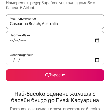
Намерете и резервирайте уникални домове с
басейн в Airbnb
Местоположение
Когато резултатите се покажат, използвайте клавишите 
Настаняване
Освобождаване
Търсене
Най-високо оценени жилища с
басейн близо до Плаж Касуарина
Гостите са съгласни: тези престои са високо