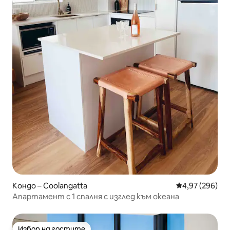
Кондо – Coolangatta
Средна оценка
4,97 (296)
Апартамент с 1 спалня с изглед към океана
Избор на гостите