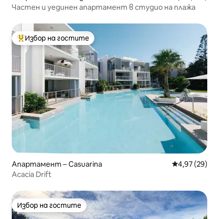
Частен и уединен апартамент в студио на плажа
Избор на гостите
Най-популярен избор на гостите
Апартамент – Casuarina
Средна оценк
4,97 (29)
Acacia Drift
Избор на гостите
Избор на гостите