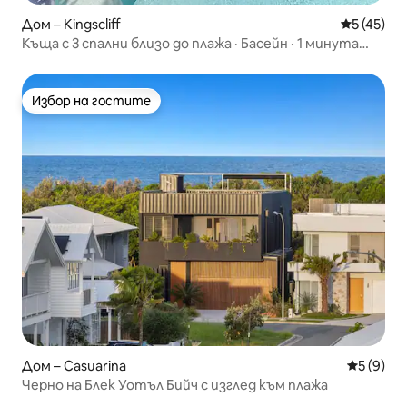
Дом – Kingscliff
Средна оц
5 (45)
Къща с 3 спални близо до плажа · Басейн · 1 минута
пеша до пясъка
Избор на гостите
Избор на гостите
Дом – Casuarina
Средна о
5 (9)
Черно на Блек Уотъл Бийч с изглед към плажа