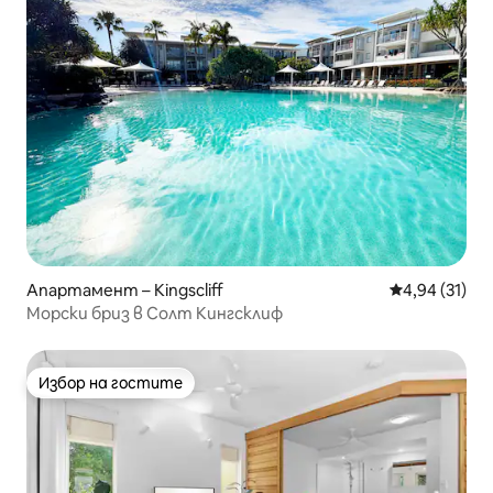
Апартамент – Kingscliff
Средна оценк
4,94 (31)
Морски бриз в Солт Кингсклиф
Избор на гостите
Избор на гостите