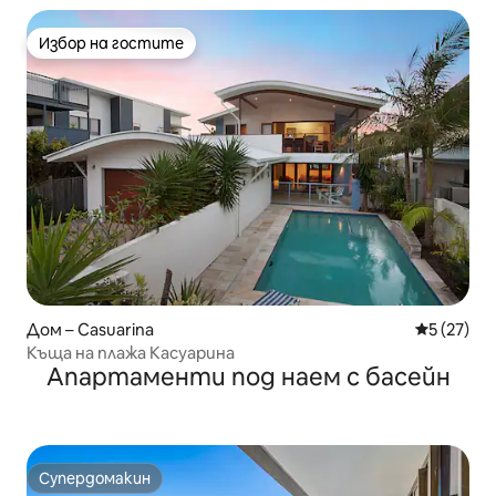
Избор на гостите
Избор на гостите
Дом – Casuarina
Средна оц
5 (27)
Къща на плажа Касуарина
Апартаменти под наем с басейн
Супердомакин
Супердомакин