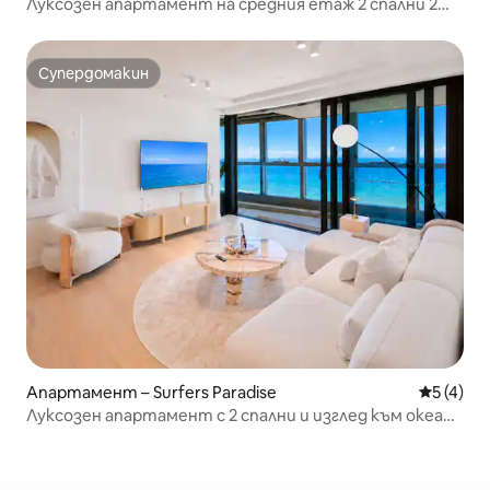
Луксозен апартамент на средния етаж 2 спални 2
бани, на плаж
Супердомакин
Супердомакин
Апартамент – Surfers Paradise
Средна о
5 (4)
Луксозен апартамент с 2 спални и изглед към океана
– The Langham + паркинг