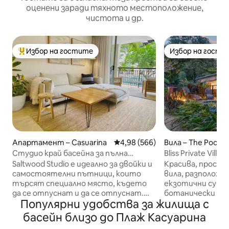
оценени заради тяхното местоположение,
чистота и др.
Избор на гостите
Избор на гости
Най-популярен избор на гостите
Избор на гости
Апартамент – Casuarina
Средна оценка: 4,98 от 5, 566
4,98 (566)
Вила – The Pocke
Студио край басейна за пълна
Bliss Private Vil
релаксация, разходка до плажа
Хинтерланд
Saltwood Studio е идеално за двойки и
Красива, просто
самостоятелни пътници, които
вила, разположе
търсят специално място, където
екзотични субт
да се отпуснат и да се отпуснат.
ботанически гр
Популярни удобства за жилища с
Просто слезте от собствения си
участъци от тро
балкон, за да се насладите на
поток, където 
басейн близо до Плаж Касуарина
голямата външна хидромасажна
забравите за вси