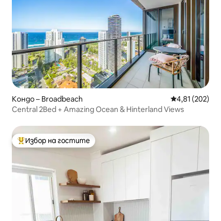
Кондо – Broadbeach
Средна оценка
4,81 (202)
Central 2Bed + Amazing Ocean & Hinterland Views
Избор на гостите
Най-популярен избор на гостите