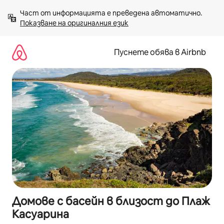
Пропускане
Част от информацията е преведена автоматично. 
към
Показване на оригиналния език
съдържанието
Пуснете обява в Airbnb
Домове с басейн в близост до Плаж
Касуарина