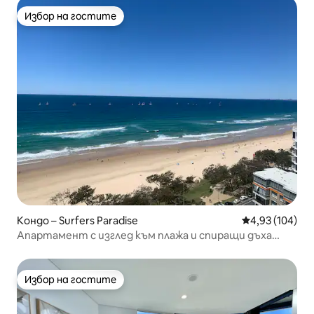
Избор на гостите
Избор на гостите
Кондо – Surfers Paradise
Средна оценка
4,93 (104)
Апартамент с изглед към плажа и спиращи дъха
гледки
Избор на гостите
Избор на гостите