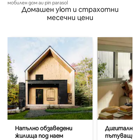
мобилен дом au pin parasol
Домашен уют и страхотни
месечни цени
Напълно обзаведени
Дигитални н
жилища под наем
пътуващи п