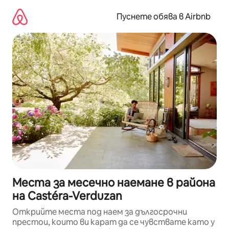
Пропускане
към
Пуснете обява в Airbnb
съдържанието
Места за месечно наемане в района
на Castéra-Verduzan
Открийте места под наем за дългосрочни
престои, които ви карат да се чувствате като у