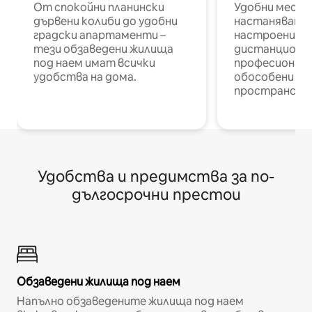
От спокойни планински
Удобни места
дървени колиби до удобни
настаняване 
градски апартаменти –
настроени и
тези обзаведени жилища
дистанционн
под наем имат всички
професионалис
удобства на дома.
обособени р
пространств
Удобства и предимства за по-
дългосрочни престои
Обзаведени жилища под наем
Напълно обзаведените жилища под наем