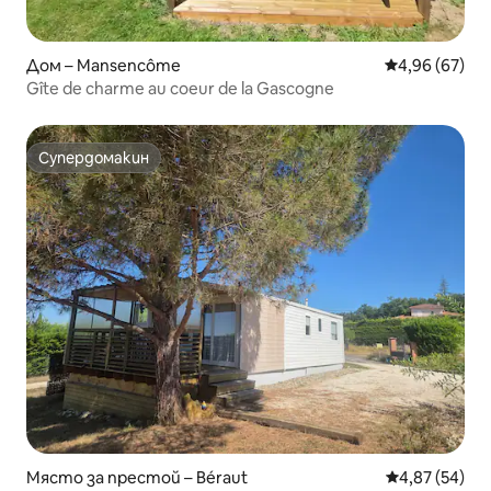
Дом – Mansencôme
Средна оценк
4,96 (67)
Gîte de charme au coeur de la Gascogne
Супердомакин
Супердомакин
Място за престой – Béraut
Средна оценк
4,87 (54)