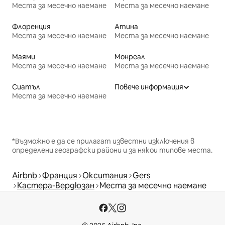
Места за месечно наемане
Места за месечно наемане
Флоренция
Атина
Места за месечно наемане
Места за месечно наемане
Маями
Монреал
Места за месечно наемане
Места за месечно наемане
Сиатъл
Повече информация
Места за месечно наемане
*Възможно е да се прилагат известни изключения в
определени географски райони и за някои типове места.
Airbnb
Франция
Окситания
Gers
Кастера-Вердюзан
Места за месечно наемане