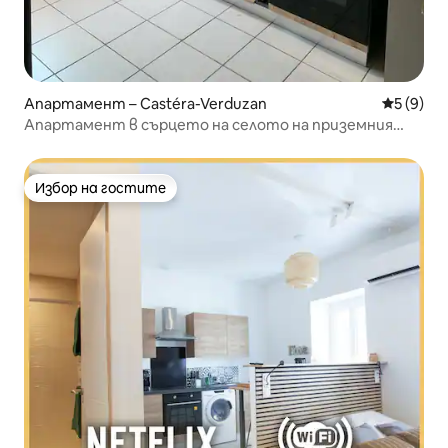
Апартамент – Castéra-Verduzan
Средна о
5 (9)
Апартамент в сърцето на селото на приземния
етаж
Избор на гостите
Избор на гостите