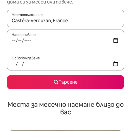
дома си за месец или повече.
Местоположение
Когато резултатите се покажат, използвайте клавишите 
Настаняване
Освобождаване
Търсене
Места за месечно наемане близо до
вас