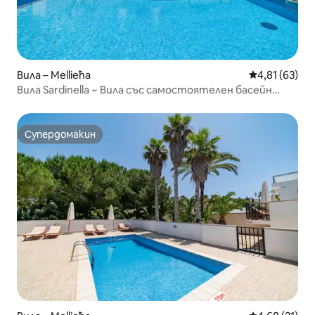
Вила – Mellieħa
Средна оценк
4,81 (63)
Вила Sardinella ~ Вила със самостоятелен басейн
близо до града
Супердомакин
Супердомакин