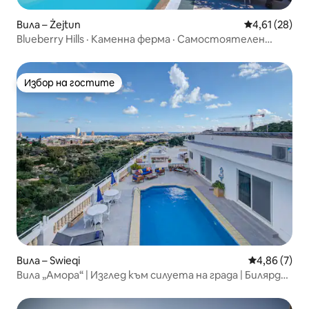
Вила – Żejtun
Средна оценк
4,61 (28)
Blueberry Hills · Каменна ферма · Самостоятелен
басейн
Избор на гостите
Избор на гостите
Вила – Swieqi
Средна оцен
4,86 (7)
Вила „Амора“ | Изглед към силуета на града | Билярдна
зала