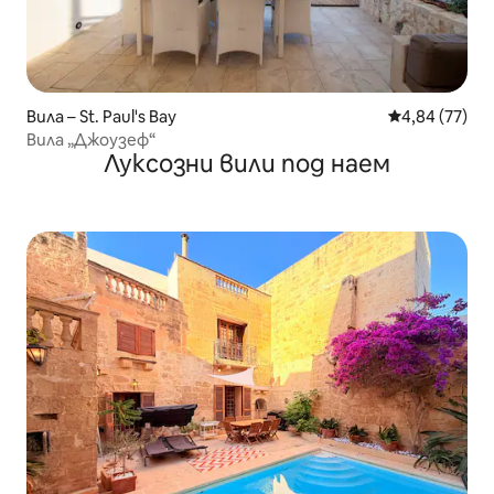
Вила – St. Paul's Bay
Средна оценк
4,84 (77)
Вила „Джоузеф“
Луксозни вили под наем