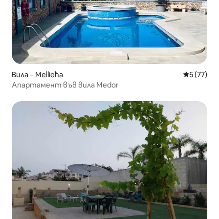
Вила – Mellieħa
Средна оц
5 (77)
Апартамент във вила Medor