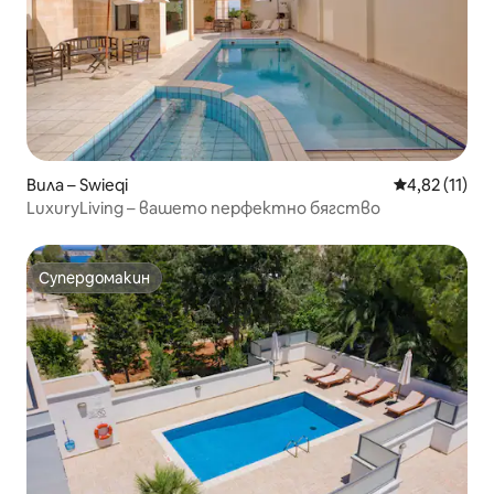
Вила – Swieqi
Средна оценк
4,82 (11)
LuxuryLiving – вашето перфектно бягство
Супердомакин
Супердомакин