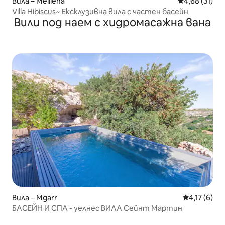
Вила – Mellieħa
Средна оценк
4,68 (31)
Villa Hibiscus~ Ексклузивна вила с частен басейн
Вили под наем с хидромасажна вана
Вила – Mġarr
Средна оцен
4,17 (6)
БАСЕЙН И СПА - уелнес ВИЛА Сейнт Мартин