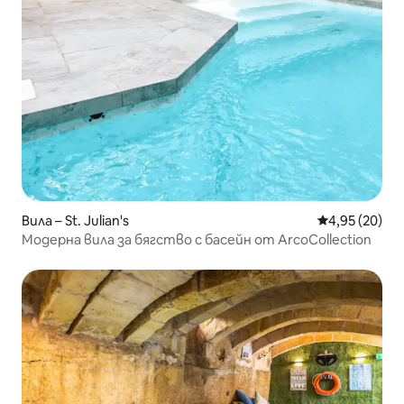
Вила – St. Julian's
Средна оценк
4,95 (20)
Модерна вила за бягство с басейн от ArcoCollection