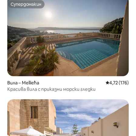
Супердомакин
Супердомакин
Вила – Mellieħa
Средна оценка
4,72 (176)
Красива вила с приказни морски гледки