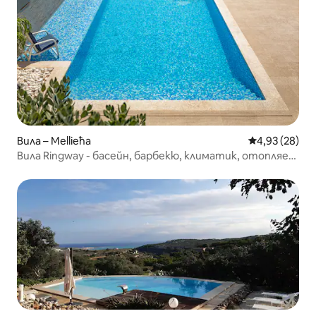
Вила – Mellieħa
Средна оценк
4,93 (28)
Вила Ringway - басейн, барбекю, климатик, отопляем
закрит басейн