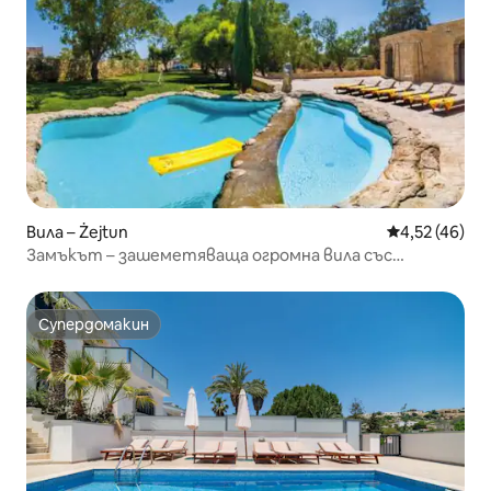
Вила – Żejtun
Средна оценк
4,52 (46)
Замъкът – зашеметяваща огромна вила със
самостоятелен басейн
Супердомакин
Супердомакин