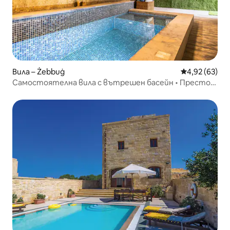
Вила – Żebbuġ
Средна оценк
4,92 (63)
Самостоятелна вила с вътрешен басейн • Престой
за голяма група