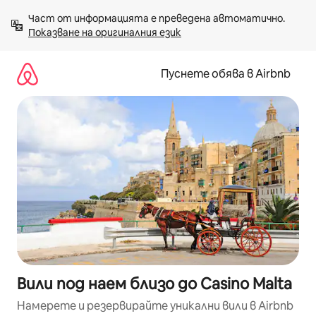
Пропускане
Част от информацията е преведена автоматично. 
към
Показване на оригиналния език
съдържанието
Пуснете обява в Airbnb
Вили под наем близо до Casino Malta
Намерете и резервирайте уникални вили в Airbnb