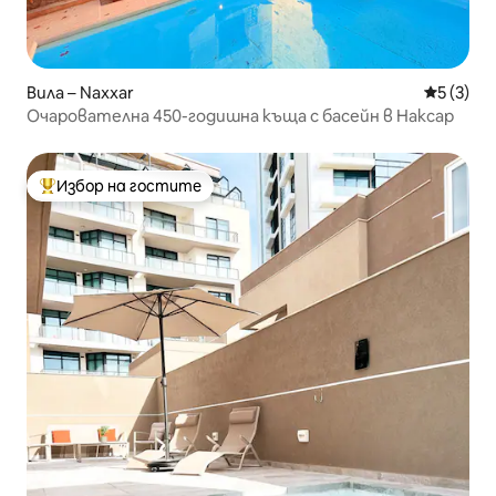
Вила – Naxxar
Средна о
5 (3)
Очарователна 450-годишна къща с басейн в Наксар
Избор на гостите
Най-популярен избор на гостите