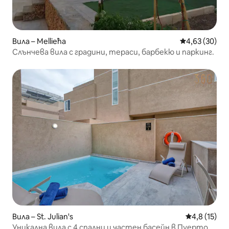
Вила – Mellieħa
Средна оценк
4,63 (30)
Слънчева вила с градини, тераси, барбекю и паркинг.
Вила – St. Julian's
Средна оцен
4,8 (15)
Уникална вила с 4 спални и частен басейн в Пуерто