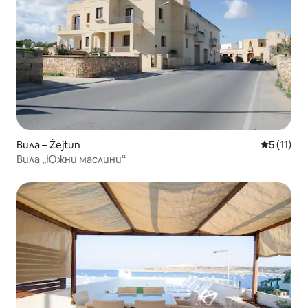
Вила – Żejtun
Средна оц
5 (11)
Вила „Южни маслини“