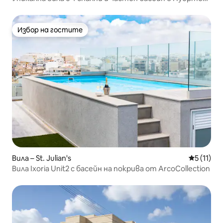
Ваярта
Избор на гостите
Избор на гостите
Вила – St. Julian's
Средна оц
5 (11)
Вила Ixoria Unit2 с басейн на покрива от ArcoCollection