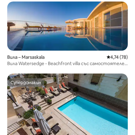
Вила – Marsaskala
Средна оценк
4,74 (78)
Вила Watersedge - Beachfront villa със самостоятелен
басейн
Супердомакин
Супердомакин