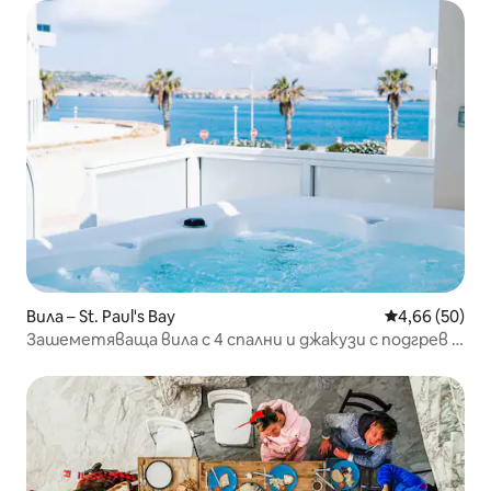
Вила – St. Paul's Bay
Средна оценк
4,66 (50)
Зашеметяваща вила с 4 спални и джакузи с подгрев в
Сейнт Полс