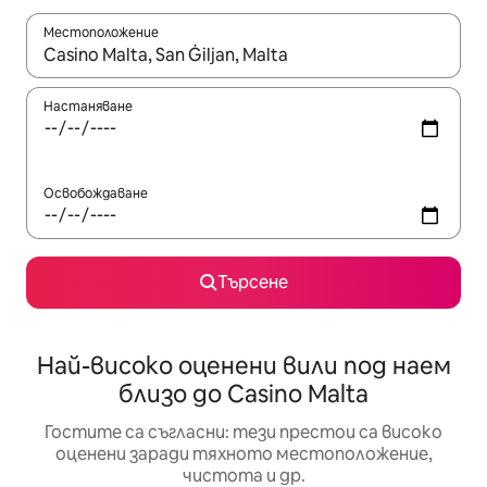
Местоположение
Когато резултатите се покажат, използвайте клавишите 
Настаняване
Освобождаване
Търсене
Най-високо оценени вили под наем
близо до Casino Malta
Гостите са съгласни: тези престои са високо
оценени заради тяхното местоположение,
чистота и др.