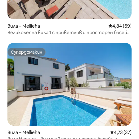
Вила – Mellieħa
Средна оценк
4,84 (69)
Великолепна вила 1 с приветлив и просторен басейн
и веранда
Супердомакин
Супердомакин
Вила – Mellieħa
Средна оценк
4,73 (37)
Вила Нарцис ~ Вилла с 2 спални, частен басейн и