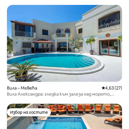
Вила – Mellieħa
Средна оценк
4,63 (27)
Вила Александра: гледка към залеза над морето,
джакузи и сауна
Избор на гостите
Избор на гостите