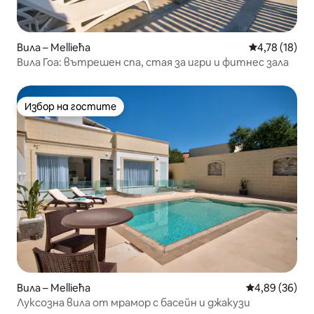
Вила – Mellieħa
Средна оценк
4,78 (18)
Вила Гоа: вътрешен спа, стая за игри и фитнес зала
Избор на гостите
Избор на гостите
Вила – Mellieħa
Средна оценк
4,89 (36)
Луксозна вила от мрамор с басейн и джакузи