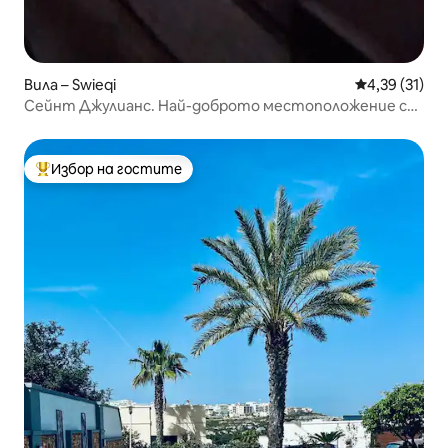
Вила – Swieqi
Средна оценк
4,39 (31)
Сейнт Джулианс. Най-доброто местоположение с
нов басейн
Избор на гостите
Най-популярен избор на гостите