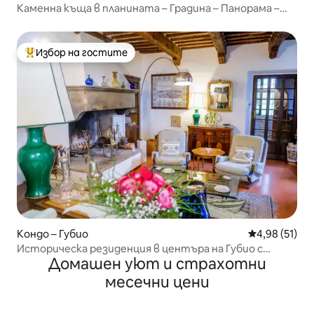
Каменна къща в планината – Градина – Панорама –
Джакузи
Избор на гостите
Най-популярен избор на гостите
Кондо – Губио
Средна оценк
4,98 (51)
Историческа резиденция в центъра на Губио с
Домашен уют и страхотни
изглед към хълмовете
месечни цени