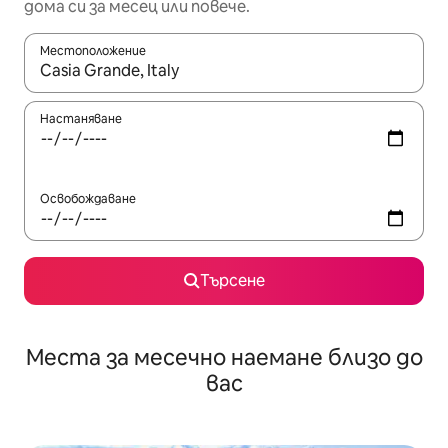
дома си за месец или повече.
Местоположение
Когато резултатите се покажат, използвайте клавишите 
Настаняване
Освобождаване
Търсене
Места за месечно наемане близо до
вас