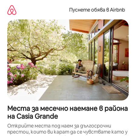
Пропускане
към
Пуснете обява в Airbnb
съдържанието
Места за месечно наемане в района
на Casia Grande
Открийте места под наем за дългосрочни
престои, които ви карат да се чувствате като у