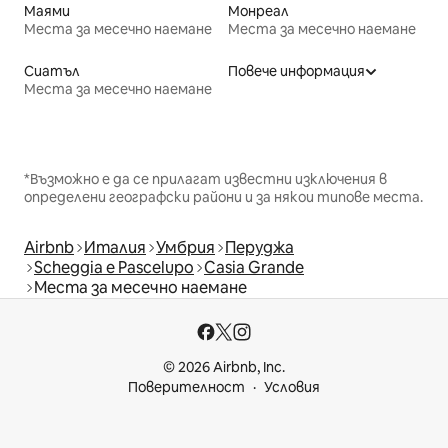
Маями
Монреал
Места за месечно наемане
Места за месечно наемане
Сиатъл
Повече информация
Места за месечно наемане
*Възможно е да се прилагат известни изключения в
определени географски райони и за някои типове места.
Airbnb
Италия
Умбрия
Перуджа
Scheggia e Pascelupo
Casia Grande
Места за месечно наемане
© 2026 Airbnb, Inc.
Поверителност
Условия