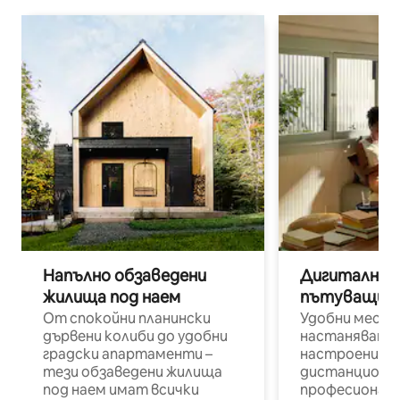
Напълно обзаведени
Дигитални н
жилища под наем
пътуващи п
От спокойни планински
Удобни места
дървени колиби до удобни
настаняване 
градски апартаменти –
настроени и
тези обзаведени жилища
дистанционн
под наем имат всички
професионалис