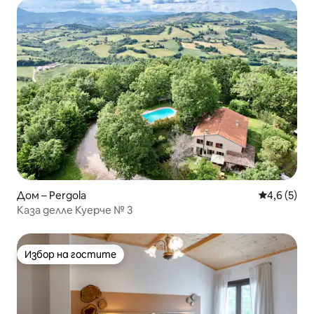
Дом – Pergola
Средна оце
4,6 (5)
Каза делле Куерче № 3
Избор на гостите
Избор на гостите